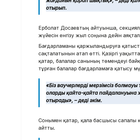
жағдайын қарап шықтық», – деді қа
отырып.
Ерболат Досаевтың айтуынша, секцияла
жүйесін енгізу жыл соңына дейін аяқта
Бағдарламаны қаржыландыруға қатысты
сақталатынын атап өтті. Қазіргі уақыт
қатар, балалар санының төмендеуі бай
тұрған балалар бағдарламаға қатысу мүм
«Біз ваучерлердің мерзімсіз болмауы 
оларды қайта-қайта пайдалануына ж
отырады», – деді әкім.
Сонымен қатар, қала басшысы сапалы қ
айтты.