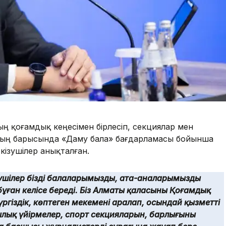
ның қоғамдық кеңесімен бірлесіп, секциялар мен
Оның барысында «Даму бала» бағдарламасы бойынша
кізушілер анықталған.
ушілер біздің балаларымызды, ата-аналарымызды
бұған келісе береді. Біз Алматы қаласының Қоғамдық
ргіздік, көптеген мекемені аралап, осындай қызметтің
лық үйірмелер, спорт секцияларын, барлығының