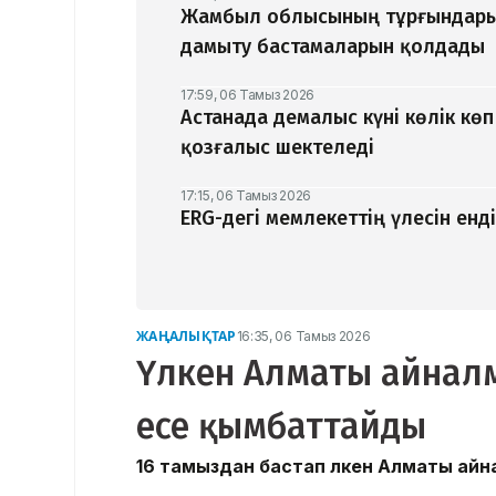
Жамбыл облысының тұрғындары
дамыту бастамаларын қолдады
17:59, 06 Тамыз 2026
Астанада демалыс күні көлік кө
қозғалыс шектеледі
17:15, 06 Тамыз 2026
ERG-дегі мемлекеттің үлесін ен
ЖАҢАЛЫҚТАР
16:35, 06 Тамыз 2026
Үлкен Алматы айналм
есе қымбаттайды
16 тамыздан бастап Үлкен Алматы ай