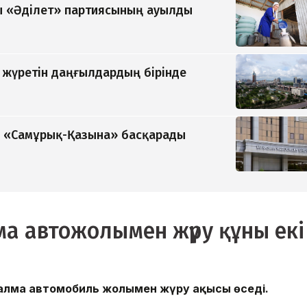
 «Әділет» партиясының ауылды
п жүретін даңғылдардың бірінде
ді «Самұрық-Қазына» басқарады
а автожолымен жүру құны екі
налма автомобиль жолымен жүру ақысы өседі.