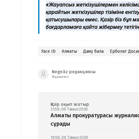
«Жауапсыз жеткізушілермен келісім
қарайтын жеткізушілер тізіміне енгіз
қатысушылары емес. Қазір біз бұл 
бағдарламаға қайта жібермеу тетігі
Face ID
Алматы
Даму бала
Ерболат Доса
Nege.kz редакциясы
Журналист
Қазір оқып жатыр
21:59, 06 Тамыз 2026
Алматы прокуратурасы журналис
сұрады
19:56, 06 Тамыз 2026