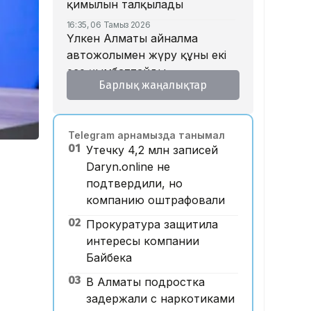
қимылын талқылады
16:35, 06 Тамыз 2026
Үлкен Алматы айналма
автожолымен жүру құны екі
есе қымбаттайды
Барлық жаңалықтар
16:32, 06 Тамыз 2026
Тойдағы тілек қандай болуы
керек? Этнограф дәстүрдің
Telegram арнамызда танымал
мәнін түсіндірді
01
Утечку 4,2 млн записей
16:26, 06 Тамыз 2026
Daryn.online не
«Уахабист емеспін»: Бекболат
подтвердили, но
Тілеухан діни ұстанымына
компанию оштрафовали
қатысты жауап берді
02
Прокуратура защитила
14:52, 06 Тамыз 2026
Қазақстанда 2 млн теңге
интересы компании
жалақы қай саланың
Байбека
мамандарына ұсынылады?
03
В Алматы подростка
14:05, 06 Тамыз 2026
задержали с наркотиками
Астанада жолаушы мінген