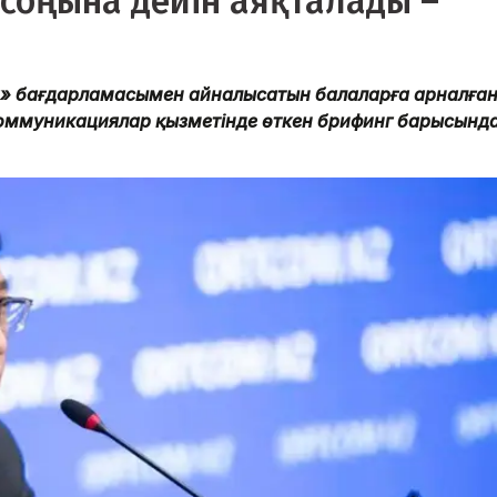
л соңына дейін аяқталады –
а» бағдарламасымен айналысатын балаларға арналға
қ коммуникациялар қызметінде өткен брифинг барысынд