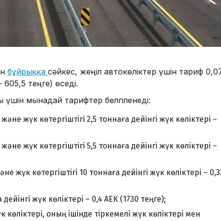
ен
бұйрыққа
сәйкес, жеңіл автокөліктер үшін тариф 0,0
605,5 теңге) өседі.
 үшін мынадай тарифтер белгіленеді:
әне жүк көтергіштігі 2,5 тоннаға дейінгі жүк көліктері –
әне жүк көтергіштігі 5,5 тоннаға дейінгі жүк көліктері –
 жүк көтергіштігі 10 тоннаға дейінгі жүк көліктері – 0,3
дейінгі жүк көліктері – 0,4 АЕК (1730 теңге);
к көліктері, оның ішінде тіркемелі жүк көліктері мен