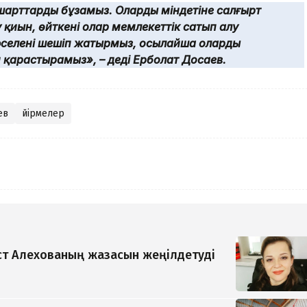
шарттарды бұзамыз. Оларды міндетіне салғырт
у қиын, өйткені олар мемлекеттік сатып алу
мәселені шешіп жатырмыз, осылайша оларды
н қарастырамыз», – деді Ерболат Досаев.
ев
Үйірмелер
т Алехованың жазасын жеңілдетуді