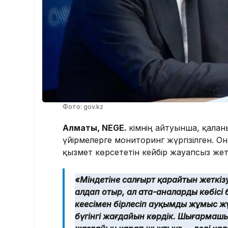
Фото: gov.kz
Алматы, NEGE.
Әкімнің айтуынша, қала
үйірмелерге мониторинг жүргізілген. 
қызмет көрсететін кейбір жауапсыз жет
«Міндетіне салғырт қарайтын жеткіз
алдап отыр, ал ата-аналардың көбісі 
кеңесімен бірлесіп ауқымды жұмыс жү
бүгінгі жағдайын көрдік. Шығармашы