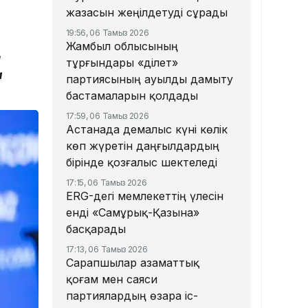
жазасын жеңілдетуді сұрады
19:56, 06 Тамыз 2026
Жамбыл облысының
н
тұрғындары «Әділет»
а
партиясының ауылды дамыту
бастамаларын қолдады
17:59, 06 Тамыз 2026
Астанада демалыс күні көлік
көп жүретін даңғылдардың
бірінде қозғалыс шектеледі
17:15, 06 Тамыз 2026
ERG-дегі мемлекеттің үлесін
енді «Самұрық-Қазына»
басқарады
17:13, 06 Тамыз 2026
Сарапшылар азаматтық
қоғам мен саяси
партиялардың өзара іс-