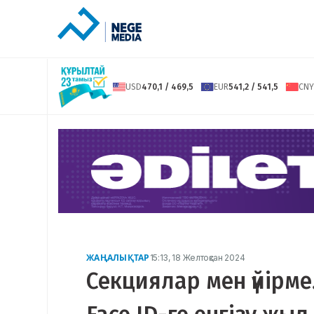
USD
470,1 / 469,5
EUR
541,2 / 541,5
CNY
ЖАҢАЛЫҚТАР
15:13, 18 Желтоқсан 2024
Секциялар мен үйірме