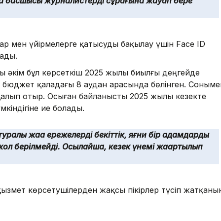
ла басшысы журналистердің сұрағына жауап бере
р мен үйірмелерге қатысуды бақылау үшін Face ID
лады.
 әкім бұл көрсеткіш 2025 жылы биылғы деңгейде
та бюджет қаладағы 8 аудан арасында бөлінген. Соныме
қалып отыр. Осыған байланысты 2025 жылы кезекте
кіндігіне ие болады.
туралы жаңа ережелерді бекіттік, яғни бір адамдардың
ол берілмейді. Осылайша, кезек үнемі жаңартылып
ызмет көрсетушілерден жақсы пікірлер түсіп жатқаны