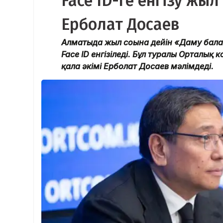
Face ID-ге енгізу жы
Ерболат Досаев
Алматыда жыл соңына дейін «Даму бал
Face ID енгізіледі. Бұл туралы Орталы
қала әкімі Ерболат Досаев мәлімдеді.