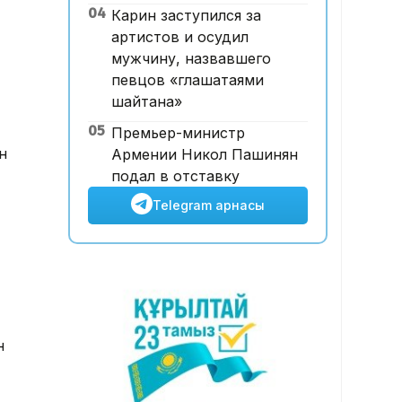
04
Карин заступился за
ұшқышсыз әуе таксиі алғаш
артистов и осудил
рет көкке көтерілді
мужчину, назвавшего
певцов «глашатаями
шайтана»
05
Премьер-министр
н
Армении Никол Пашинян
подал в отставку
Telegram арнасы
н