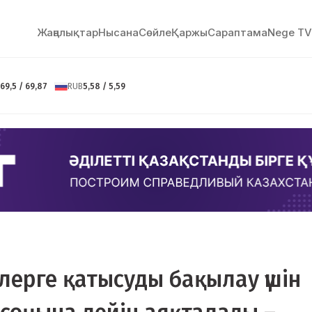
Жаңалықтар
Нысана
Сөйлe
Қаржы
Сараптама
Nege TV
69,5 / 69,87
RUB
5,58 / 5,59
лерге қатысуды бақылау үшін