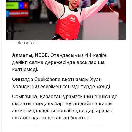
Фото: ҰОК
Алматы, NEGE.
Отандасымыз 44 келіге
дейінгі салмақ дәрежесінде қарсылас шақ
келтірмеді.
Финалда Серікбаева вьетнамдық Хуэн
Хоанды 2:0 есебімен сенімді түрде жеңді.
Осылайша, Қазақстан құрамасының еншісінде
екі алтын медаль бар. Бұған дейін алғашқы
алтын медальді велошабандоздар аралас
эстафетада жеңіп алған болатын.