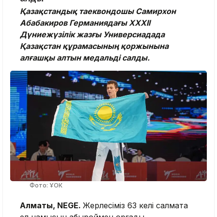
Қазақстандық таеквондошы Самирхон
Абабакиров Германиядағы XXXII
Дүниежүзілік жазғы Универсиадада
Қазақстан құрамасының қоржынына
алғашқы алтын медальді салды.
Фото: ҰОК
Алматы, NEGE.
Жерлесіміз 63 келі салмақта