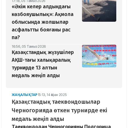
17:18, 05 Тамыз 2026
«Әкім келер алдындағы
көзбояушылық»: Ақмола
облысында жолшылар
асфальтты бояғаны рас
па?
16:56, 05 Тамыз 2026
Қазақстандық жүзушілер
АҚШ-тағы халықаралық
турнирде 13 алтын
медаль жеңіп алды
ЖАҢАЛЫҚТАР
15:13, 14 Қазан 2025
Қазақстандық таеквондошылар
Черногорияда өткен турнирде екі
медаль жеңіп алды
Таеквондодан Черногорияның Подгорица