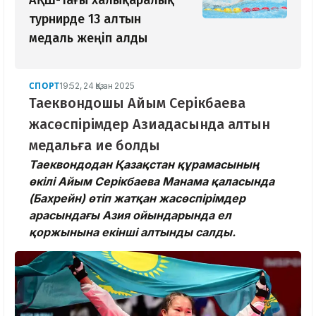
АҚШ-тағы халықаралық
турнирде 13 алтын
медаль жеңіп алды
СПОРТ
19:52, 24 Қазан 2025
Таеквондошы Айым Серікбаева
жасөспірімдер Азиадасында алтын
медальға ие болды
Таеквондодан Қазақстан құрамасының
өкілі Айым Серікбаева Манама қаласында
(Бахрейн) өтіп жатқан жасөспірімдер
арасындағы Азия ойындарында ел
қоржынына екінші алтынды салды.