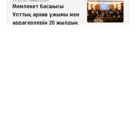
17:52, 05 Тамыз 2026
Мемлекет басшысы
Ұлттық архив ұжымы мен
ардагерлерін 20 жылдық
мерейтоймен құттықтады
17:18, 05 Тамыз 2026
«Әкім келер алдындағы
көзбояушылық»: Ақмола
облысында жолшылар
асфальтты бояғаны рас
па?
16:56, 05 Тамыз 2026
Қазақстандық жүзушілер
АҚШ-тағы халықаралық
турнирде 13 алтын
медаль жеңіп алды