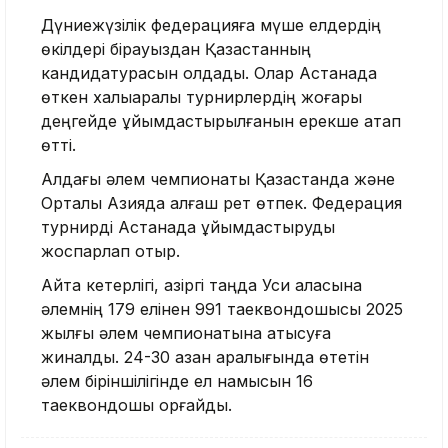
Дүниежүзілік федерацияға мүше елдердің
өкілдері бірауыздан Қазақстанның
кандидатурасын қолдады. Олар Астанада
өткен халықаралық турнирлердің жоғары
деңгейде ұйымдастырылғанын ерекше атап
өтті.
Алдағы әлем чемпионаты Қазақстанда және
Орталық Азияда алғаш рет өтпек. Федерация
турнирді Астанада ұйымдастыруды
жоспарлап отыр.
Айта кетерлігі, қазіргі таңда Уси қаласына
әлемнің 179 елінен 991 таеквондошысы 2025
жылғы әлем чемпионатына қатысуға
жиналды. 24-30 қазан аралығында өтетін
әлем біріншілігінде ел намысын 16
таеквондошы қорғайды.