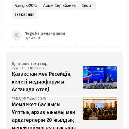
Азиада-2025
Айым Серікбаева
Спорт
Таеквондо
Nege.kz редакциясы
Журналист
Қазір оқып жатыр
19:40, 05 Тамыз 2026
Қазақстан мен Ресейдің
келесі медиафорумы
Астанада өтеді
17:52, 05 Тамыз 2026
Мемлекет басшысы
Ұлттық архив ұжымы мен
ардагерлерін 20 жылдық
мерейтоймен құттықтады