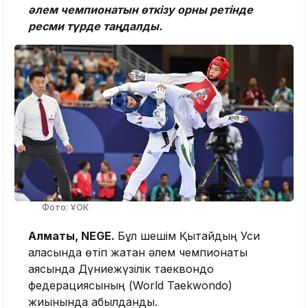
әлем чемпионатын өткізу орны ретінде
ресми түрде таңдалды.
Фото: ҰОК
Алматы, NEGE.
Бұл шешім Қытайдың Уси
қаласында өтіп жатқан әлем чемпионаты
аясында Дүниежүзілік таеквондо
федерациясының (World Taekwondo)
жиынында қабылданды.