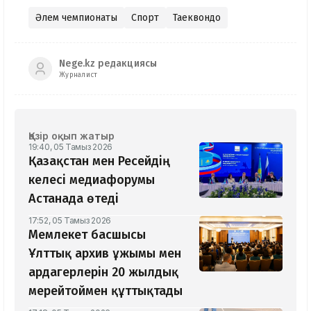
Әлем чемпионаты
Спорт
Таеквондо
Nege.kz редакциясы
Журналист
Қазір оқып жатыр
19:40, 05 Тамыз 2026
Қазақстан мен Ресейдің
келесі медиафорумы
Астанада өтеді
17:52, 05 Тамыз 2026
Мемлекет басшысы
Ұлттық архив ұжымы мен
ардагерлерін 20 жылдық
мерейтоймен құттықтады