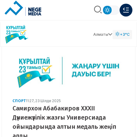
Алматы
+3°C
СПОРТ
11:27, 23 Шілде 2025
Самирхон Абабакиров XXXII
Дүниежүзілік жазғы Универсиада
ойындарында алтын медаль жеңіп
алды