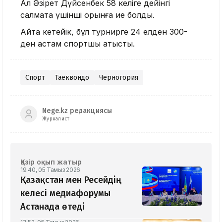
Ал Әзірет Дүйсенбек 58 келіге дейінгі
салмақта үшінші орынға ие болды.
Айта кетейік, бұл турнирге 24 елден 300-
ден астам спортшы қатысты.
Спорт
Таеквондо
Черногория
Nege.kz редакциясы
Журналист
Қазір оқып жатыр
19:40, 05 Тамыз 2026
Қазақстан мен Ресейдің
келесі медиафорумы
Астанада өтеді