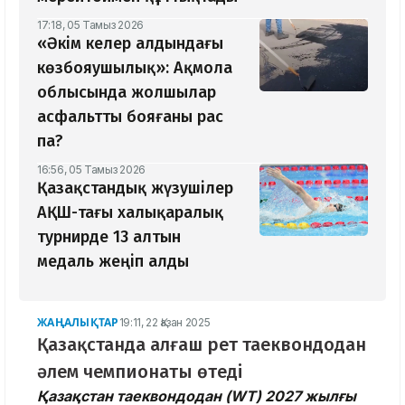
17:18, 05 Тамыз 2026
«Әкім келер алдындағы
көзбояушылық»: Ақмола
облысында жолшылар
асфальтты бояғаны рас
па?
16:56, 05 Тамыз 2026
Қазақстандық жүзушілер
АҚШ-тағы халықаралық
турнирде 13 алтын
медаль жеңіп алды
ЖАҢАЛЫҚТАР
19:11, 22 Қазан 2025
Қазақстанда алғаш рет таеквондодан
әлем чемпионаты өтеді
Қазақстан таеквондодан (WT) 2027 жылғы