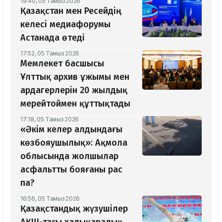
19:40, 05 Тамыз 2026
Қазақстан мен Ресейдің
келесі медиафорумы
Астанада өтеді
17:52, 05 Тамыз 2026
Мемлекет басшысы
Ұлттық архив ұжымы мен
ардагерлерін 20 жылдық
мерейтоймен құттықтады
17:18, 05 Тамыз 2026
«Әкім келер алдындағы
көзбояушылық»: Ақмола
облысында жолшылар
асфальтты бояғаны рас
па?
16:56, 05 Тамыз 2026
Қазақстандық жүзушілер