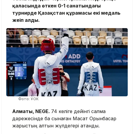
қаласында өткен G-1 санатындағы
турнирде Қазақстан құрамасы екі медаль
жеңіп алды.
Фото: ҰОК
Алматы, NEGE.
74 келіге дейінгі салмақ
дәрежесінде бақ сынаған Мақсат Орынбасар
жарыстың алтын жүлдегері атанды.