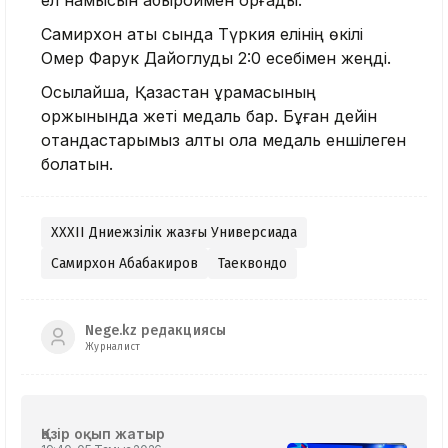
ел намысын абыроймен қорғады.
Самирхон ақтық сында Түркия елінің өкілі
Омер Фарук Дайоглуды 2:0 есебімен жеңді.
Осылайша, Қазақстан құрамасының
қоржынында жеті медаль бар. Бұған дейін
отандастарымыз алты қола медаль еншілеген
болатын.
XXXII Дүниежүзілік жазғы Универсиада
Самирхон Абабакиров
Таеквондо
Nege.kz редакциясы
Журналист
Қазір оқып жатыр