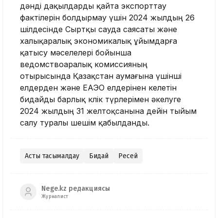
дәнді дақылдарды қайта экспорттау
фактілерін болдырмау үшін 2024 жылдың 26
шілдесінде Сыртқы сауда саясаты және
халықаралық экономикалық ұйымдарға
қатысу мәселелері бойынша
ведомствоаралық комиссияның
отырысында Қазақстан аумағына үшінші
елдерден және ЕАЭО елдерінен келетін
бидайды барлық көлік түрлерімен әкелуге
2024 жылдың 31 желтоқсанына дейін тыйым
салу туралы шешім қабылданды.
Астық тасымалдау
Бидай
Ресей
Nege.kz редакциясы
Журналист