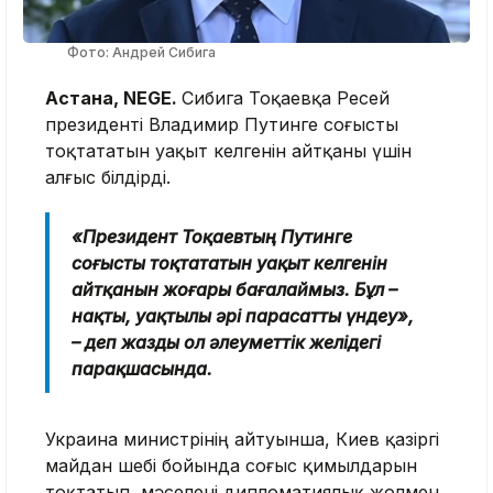
Фото: Андрей Сибига
Астана, NEGE.
Сибига Тоқаевқа Ресей
президенті Владимир Путинге соғысты
тоқтататын уақыт келгенін айтқаны үшін
алғыс білдірді.
«Президент Тоқаевтың Путинге
соғысты тоқтататын уақыт келгенін
айтқанын жоғары бағалаймыз. Бұл –
нақты, уақтылы әрі парасатты үндеу»,
– деп жазды ол әлеуметтік желідегі
парақшасында.
Украина министрінің айтуынша, Киев қазіргі
майдан шебі бойында соғыс қимылдарын
тоқтатып, мәселені дипломатиялық жолмен