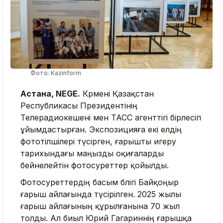
Фото: Kazinform
Астана, NEGE.
Көрмені Қазақстан
Республикасы Президентінің
Телерадиокешені мен ТАСС агенттігі бірлесіп
ұйымдастырған. Экспозицияға екі елдің
фототілшілері түсірген, ғарышты игеру
тарихындағы маңызды оқиғаларды
бейнелейтін фотосуреттер қойылды.
Фотосуреттердің басым бөлігі Байқоңыр
ғарыш айлағында түсірілген. 2025 жылы
ғарыш айлағының құрылғанына 70 жыл
толды. Ал биыл Юрий Гагариннің ғарышқа