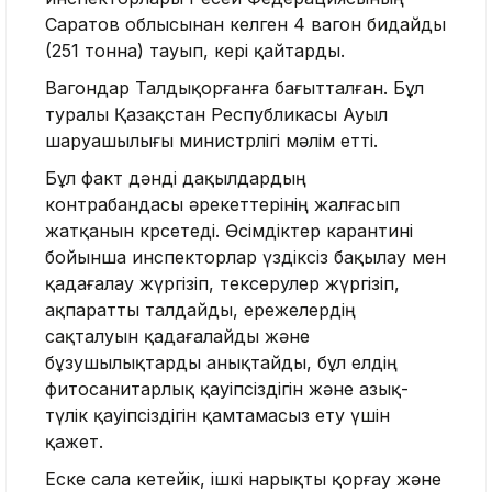
Саратов облысынан келген 4 вагон бидайды
(251 тонна) тауып, кері қайтарды.
Вагондар Талдықорғанға бағытталған. Бұл
туралы Қазақстан Республикасы Ауыл
шаруашылығы министрлігі мәлім етті.
Бұл факт дәнді дақылдардың
контрабандасы әрекеттерінің жалғасып
жатқанын көрсетеді. Өсімдіктер карантині
бойынша инспекторлар үздіксіз бақылау мен
қадағалау жүргізіп, тексерулер жүргізіп,
ақпаратты талдайды, ережелердің
сақталуын қадағалайды және
бұзушылықтарды анықтайды, бұл елдің
фитосанитарлық қауіпсіздігін және азық-
түлік қауіпсіздігін қамтамасыз ету үшін
қажет.
Еске сала кетейік, ішкі нарықты қорғау және