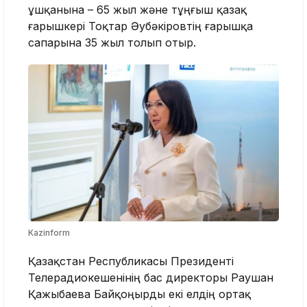
ұшқанына – 65 жыл және тұңғыш қазақ
ғарышкері Тоқтар Әубәкіровтің ғарышқа
сапарына 35 жыл толып отыр.
Kazinform
Қазақстан Республикасы Президенті
Телерадиокешенінің бас директоры Раушан
Қажыбаева Байқоңырды екі елдің ортақ