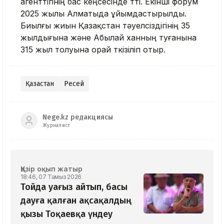
агенттігінің бас кеңсесінде өтті. Екінші форум
2025 жылы Алматыда ұйымдастырылды.
Биылғы жиын Қазақстан тәуелсіздігінің 35
жылдығына және Абылай ханның туғанына
315 жыл толуына орай өткізіліп отыр.
Қазақстан
Ресей
Nege.kz редакциясы
Журналист
Қазір оқып жатыр
18:46, 07 Тамыз 2026
Тойда уағыз айтып, басы
дауға қалған ақсақалдың
қызы Тоқаевқа үндеу