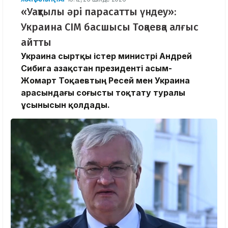
«Уақтылы әрі парасатты үндеу»:
Украина СІМ басшысы Тоқаевқа алғыс
айтты
Украина сыртқы істер министрі Андрей
Сибига Қазақстан президенті Қасым-
Жомарт Тоқаевтың Ресей мен Украина
арасындағы соғысты тоқтату туралы
ұсынысын қолдады.