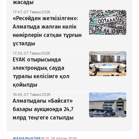
жасады
17:47, 07 Тамыз 2026
«Ресейден жеткізілген»:
Алматыда жалған көлік
нөмірлерін сатқан тұрғын
ұсталды
17:29, 07 Тамыз 2026
ЕҮАК отырысында
электрондық сауда
туралы келісімге қол
қойылды
16:49, 07 Тамыз 2026
Алматыдағы «Байсат»
базары аукционда 24,7
млрд теңгеге сатылды
ЖАҢАЛЫҚТАР
16:12, 26 Шілде 2026