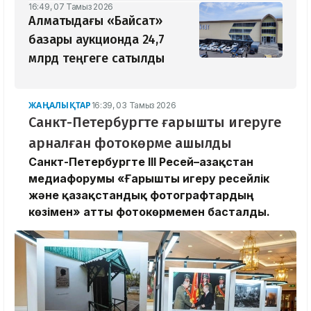
16:49, 07 Тамыз 2026
Алматыдағы «Байсат»
базары аукционда 24,7
млрд теңгеге сатылды
ЖАҢАЛЫҚТАР
16:39, 03 Тамыз 2026
Санкт-Петербургте ғарышты игеруге
арналған фотокөрме ашылды
Санкт-Петербургте III Ресей–Қазақстан
медиафорумы «Ғарышты игеру ресейлік
және қазақстандық фотографтардың
көзімен» атты фотокөрмемен басталды.