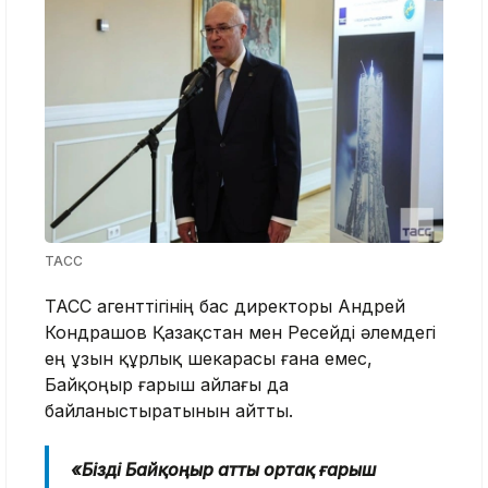
ТАСС
ТАСС агенттігінің бас директоры Андрей
Кондрашов Қазақстан мен Ресейді әлемдегі
ең ұзын құрлық шекарасы ғана емес,
Байқоңыр ғарыш айлағы да
байланыстыратынын айтты.
«Бізді Байқоңыр атты ортақ ғарыш