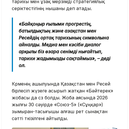
тарихы мен ұзақ мерзімді стратегиялық
серіктестігінің нышаны деп атады.
«Байқоңыр ғылыми прогрестің,
батылдықтың және Қазақстан мен
Ресейдің ортақ тарихының символына
айналды. Медиа мен кәсіби диалог
арқылы біз өзара сенімді нығайтып,
тарихи жадымызды сақтаймыз», – деді
ол.
Көрменің ашылуында Қазақстан мен Ресей
бірлесіп жүзеге асырып жатқан «Бәйтерек»
жобасы да сөз болды. Жоба аясында 2026
жылғы 30 сәуірде «Союз-5» («Сұңқар»)
зымыран-тасығышы алғаш рет сынақтан
сәтті өткізілгені айтылды.