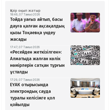
Қазір оқып жатыр
18:46, 07 Тамыз 2026
Тойда уағыз айтып, басы
дауға қалған ақсақалдың
қызы Тоқаевқа үндеу
жасады
17:47, 07 Тамыз 2026
«Ресейден жеткізілген»:
Алматыда жалған көлік
нөмірлерін сатқан тұрғын
ұсталды
17:29, 07 Тамыз 2026
ЕҮАК отырысында
электрондық сауда
туралы келісімге қол
қойылды