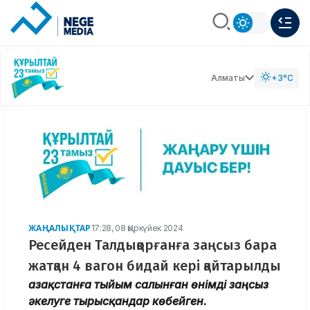
Алматы
+3°C
ЖАҢАЛЫҚТАР
17:28, 08 Қыркүйек 2024
Ресейден Талдықорғанға заңсыз бара
жатқан 4 вагон бидай кері қайтарылды
Қазақстанға тыйым салынған өнімді заңсыз
әкелуге тырысқандар көбейген.