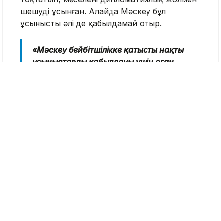
шешуді ұсынған. Алайда Мәскеу бұл
ұсынысты әлі де қабылдамай отыр.
«Мәскеу бейбітшілікке қатысты нақты
ұсыныстарды қабылдауы үшін оған
қысымды күшейту қажет», – деді
Украина СІМ басшысы.
25 шілдеде Омбыда өткен Қазақстан мен
Ресейдің өңіраралық ынтымақтастық
форумында Тоқаев Украинадағы соғысты
уақытша тоқтатып, «Ыстанбұл формуласы
2.0» негізінде келіссөздерді қайта бастауды
ұсынды. Қазақстан президенті өзінің бұл
мәселеде араағайын болмайтынын да атап
өтті.