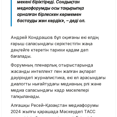
мекені біріктіреді. Сондықтан
медиафорумды осы тақырыпқа
арналған бірлескен көрмемен
бастауды жөн көрдік», – деді ол.
Андрей Кондрашов бұл оқиғаны екі елдің
ғарыш саласындағы серіктестігін жаңа
деңгейге көтеретін тарихи қадам деп
бағалады.
Форумның пленарлық отырыстарында
жасанды интеллект пен жалған ақпарат
дәуіріндегі журналистика, екі ел арасындағы
диалогты нығайтудағы медианың рөлі және
медиа саласындағы кадр мәселелері
талқыланады.
Алғашқы Ресей–Қазақстан медиафорумы
2024 жылғы қарашада Мәскеудегі ТАСС