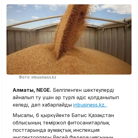
Фото: inbusiness.kz
Алматы, NEGE.
Белгіленген шектеулерді
айналып өту үшін әр түрлі әдіс қолданылып
келеді, деп хабарлайды
inbusiness.kz.
Мысалы, 6 қыркүйекте Батыс Қазақстан
облысының теміржол фитосанитарлық
посттарында аумақтық инспекция
инспекторлары Ресей Федерациясының