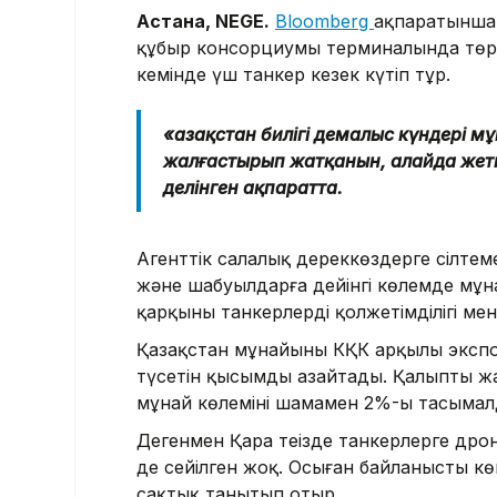
Астана, NEGE.
Bloomberg
ақпаратынша,
құбыр консорциумы терминалында төрт 
кемінде үш танкер кезек күтіп тұр.
«Қазақстан билігі демалыс күндері м
жалғастырып жатқанын, алайда жеткі
делінген ақпаратта.
Агенттік салалық дереккөздерге сілтем
және шабуылдарға дейінгі көлемде мұн
қарқыны танкерлердің қолжетімділігі ме
Қазақстан мұнайының КҚК арқылы эксп
түсетін қысымды азайтады. Қалыпты 
мұнай көлемінің шамамен 2%-ы тасыма
Дегенмен Қара теңізде танкерлерге дро
де сейілген жоқ. Осыған байланысты к
сақтық танытып отыр.