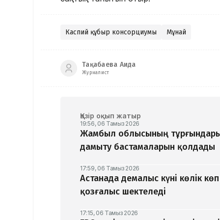
Каспий құбыр консорциумы
Мұнай
Тақабаева Аида
Журналист
Қазір оқып жатыр
19:56, 06 Тамыз 2026
Жамбыл облысының тұрғындары
дамыту бастамаларын қолдады
17:59, 06 Тамыз 2026
Астанада демалыс күні көлік кө
қозғалыс шектеледі
17:15, 06 Тамыз 2026