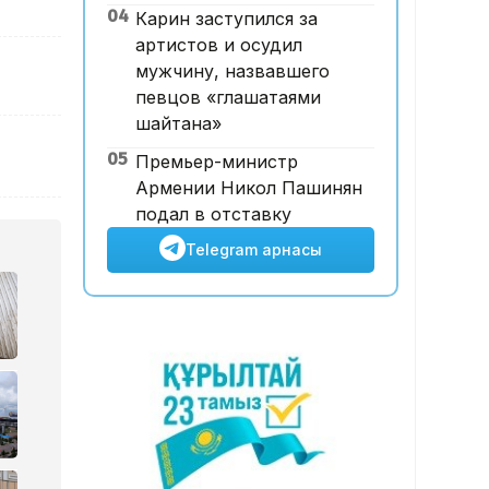
04
Карин заступился за
бойынша ескі үйлерге
артистов и осудил
қойылатын талаптарды
мужчину, назвавшего
жеңілдетті
певцов «глашатаями
шайтана»
05
Премьер-министр
Армении Никол Пашинян
подал в отставку
Telegram арнасы