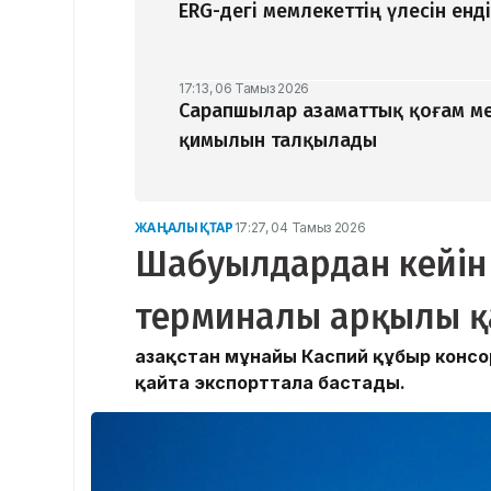
ERG-дегі мемлекеттің үлесін ен
17:13, 06 Тамыз 2026
Сарапшылар азаматтық қоғам ме
қимылын талқылады
ЖАҢАЛЫҚТАР
17:27, 04 Тамыз 2026
Шабуылдардан кейін
терминалы арқылы қ
Қазақстан мұнайы Каспий құбыр кон
қайта экспорттала бастады.