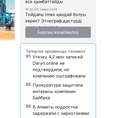
есе қымбаттайды
16:32, 06 Тамыз 2026
Тойдағы тілек қандай болуы
керек? Этнограф дәстүрдің
мәнін түсіндірді
Барлық жаңалықтар
16:26, 06 Тамыз 2026
«Уахабист емеспін»: Бекболат
Тілеухан діни ұстанымына
Telegram арнамызда танымал
қатысты жауап берді
01
Утечку 4,2 млн записей
14:52, 06 Тамыз 2026
Daryn.online не
Қазақстанда 2 млн теңге
подтвердили, но
жалақы қай саланың
компанию оштрафовали
мамандарына ұсынылады?
02
Прокуратура защитила
14:05, 06 Тамыз 2026
Астанада жолаушы мінген
интересы компании
ұшқышсыз әуе таксиі алғаш
Байбека
рет көкке көтерілді
03
В Алматы подростка
12:33, 06 Тамыз 2026
задержали с наркотиками
Отбасы банк ипотека