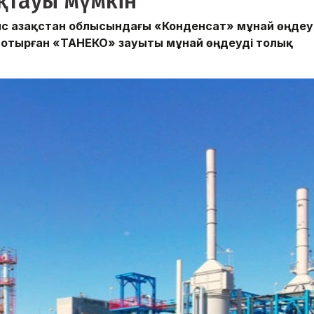
қтауы мүмкін
с Қазақстан облысындағы «Конденсат» мұнай өңдеу
 отырған «ТАНЕКО» зауыты мұнай өңдеуді толық