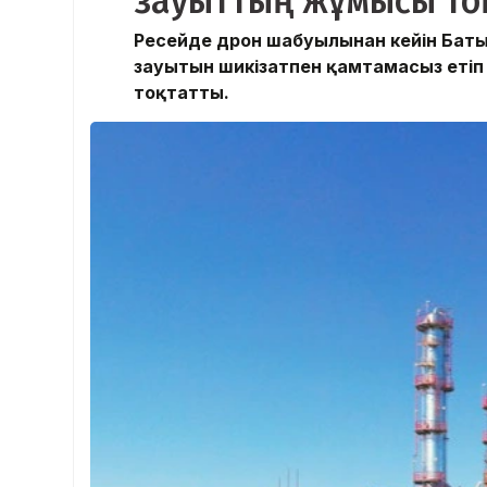
зауыттың жұмысы то
Ресейде дрон шабуылынан кейін Баты
зауытын шикізатпен қамтамасыз етіп
тоқтатты.