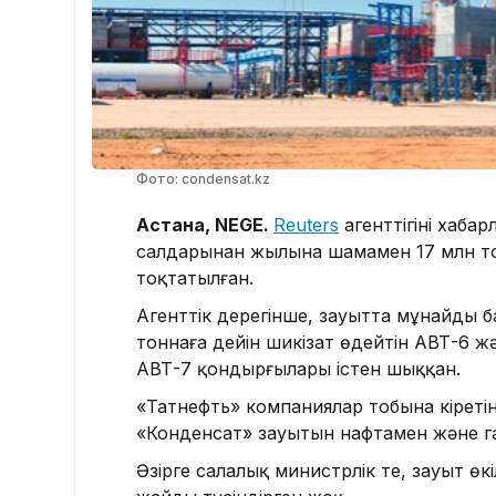
Фото: condensat.kz
Астана, NEGE.
Reuters
агенттігінің хаб
салдарынан жылына шамамен 17 млн то
тоқтатылған.
Агенттік дерегінше, зауытта мұнайды баст
тоннаға дейін шикізат өңдейтін АВТ-6 жә
АВТ-7 қондырғылары істен шыққан.
«Татнефть» компаниялар тобына кіретін
«Конденсат» зауытын нафтамен және га
Әзірге салалық министрлік те, зауыт өк