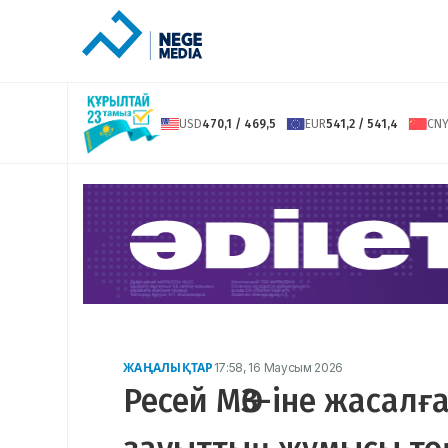
USD
470,1 / 469,5
EUR
541,2 / 541,4
CN
ЖАҢАЛЫҚТАР
17:58, 16 Маусым 2026
Ресей МӨЗ-іне жасал