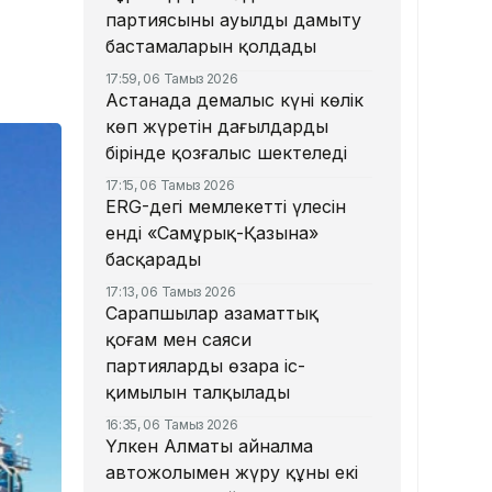
партиясының ауылды дамыту
бастамаларын қолдады
17:59, 06 Тамыз 2026
Астанада демалыс күні көлік
көп жүретін даңғылдардың
бірінде қозғалыс шектеледі
17:15, 06 Тамыз 2026
ERG-дегі мемлекеттің үлесін
енді «Самұрық-Қазына»
басқарады
17:13, 06 Тамыз 2026
Сарапшылар азаматтық
қоғам мен саяси
партиялардың өзара іс-
қимылын талқылады
16:35, 06 Тамыз 2026
Үлкен Алматы айналма
автожолымен жүру құны екі