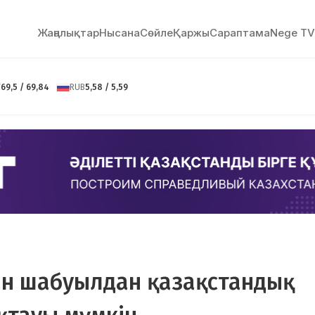
Жаңалықтар
Нысана
Сөйлe
Қаржы
Сараптама
Nege TV
Y
69,5 / 69,84
RUB
5,58 / 5,59
ған шабуылдан қазақстандық