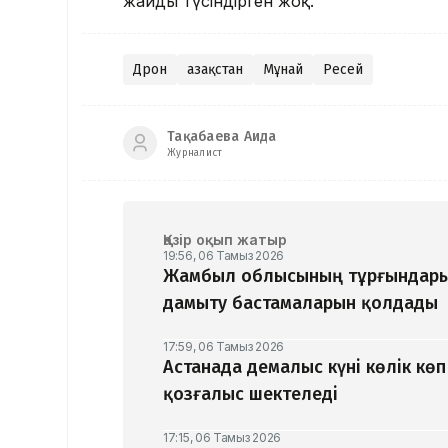
жайды түсіндірген жоқ.
Дрон
Қазақстан
Мұнай
Ресей
Тақабаева Аида
Журналист
Қазір оқып жатыр
19:56, 06 Тамыз 2026
Жамбыл облысының тұрғындары
дамыту бастамаларын қолдады
17:59, 06 Тамыз 2026
Астанада демалыс күні көлік кө
қозғалыс шектеледі
17:15, 06 Тамыз 2026