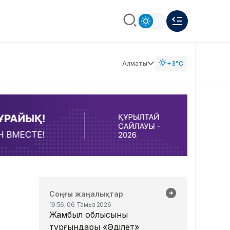
Алматы
+3°C
Соңғы жаңалықтар
19:56, 06 Тамыз 2026
Жамбыл облысының
тұрғындары «Әділет»