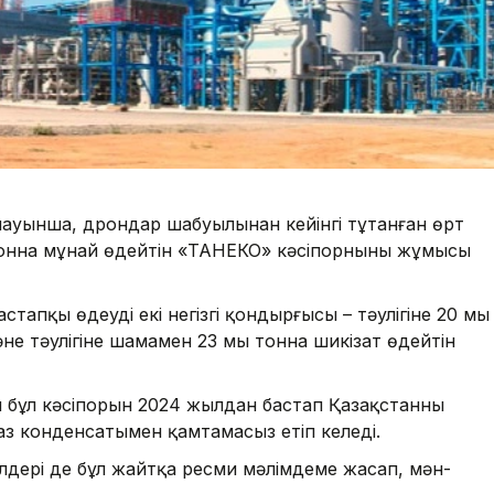
арлауынша, дрондар шабуылынан кейінгі тұтанған өрт
нна мұнай өңдейтін «ТАНЕКО» кәсіпорнының жұмысы
апқы өңдеудің екі негізгі қондырғысы – тәулігіне 20 мың
не тәулігіне шамамен 23 мың тонна шикізат өңдейтін
 бұл кәсіпорын 2024 жылдан бастап Қазақстанның
з конденсатымен қамтамасыз етіп келеді.
ілдері де бұл жайтқа ресми мәлімдеме жасап, мән-