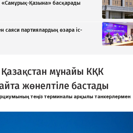
ді «Самұрық-Қазына» басқарады
н саяси партиялардың өзара іс-
 Қазақстан мұнайы КҚК
айта жөнелтіле бастады
сорциумының теңіз терминалы арқылы танкерлермен