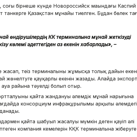
 соңғы бірнеше күнде Новороссийск маңындағы Каспий
танкерге Қазақстан мұнайы тиелген. Бұдан бөлек та
ұнай өндірушілердің КҚК терминалына мұнай жеткізуді
зу көлемі әдеттегіден аз екенін хабарлады», –
е жасап, теңіз терминалының жұмысқа толық дайын екен
ай жөнелтуге қауқарлы екенін жазады. Алайда экспор
н ауа райына тәуелді болып отыр.
ортталуының қайта жандануы әлемдік мұнай нарығына
жағдайда консорциум инфрақұрылымы арқылы әлемдегі
лданады.
ндармен қайта шабуыл жасалуы мүмкін деген қауіп әлі
өптеген компания кемелерін КҚК терминалына жіберуге