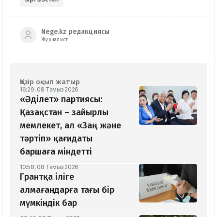
Nege.kz редакциясы
Журналист
Қазір оқып жатыр
16:29, 08 Тамыз 2026
«Әділет» партиясы:
Қазақстан – зайырлы
мемлекет, ал «Заң және
тәртіп» қағидаты
баршаға міндетті
10:58, 08 Тамыз 2026
Грантқа іліге
алмағандарға тағы бір
мүмкіндік бар