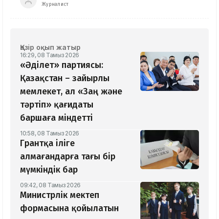
Журналист
Қазір оқып жатыр
16:29, 08 Тамыз 2026
«Әділет» партиясы:
Қазақстан – зайырлы
мемлекет, ал «Заң және
тәртіп» қағидаты
баршаға міндетті
10:58, 08 Тамыз 2026
Грантқа іліге
алмағандарға тағы бір
мүмкіндік бар
09:42, 08 Тамыз 2026
Министрлік мектеп
формасына қойылатын