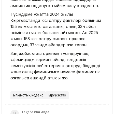
амнистия қолдануға тыйым салу көзделген.
Түсіндірме құжатта 2024 жылы
Қырғызстанда кісі өлтіру фактілері бойынша
155 қылмыстық іс қозғалғаны, оның 33-і әйел
өліміне қатысты болғаны айтылған. Ал 2025
жылы 158 кісі өлтіру оқиғасы тіркелсе,
олардың 37-сінде әйелдер қаза тапқан.
Заң жобасы авторының түсіндіруінше,
«фемицид» термині әйелді гендерлік
кемсітушілік себептерімен өлтіруді білдіреді
және оның феминизмге немесе феминистік
қозғалысқа ешқандй қатысы жоқ.
Қылмыстық кодекс
Қырғызстан
Тақабаева Аида