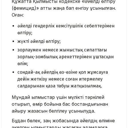
Құжатта Қылмыстық кодекске «Әйелді өлтіру
(фемицид)» атты жаңа бап енгізу ұсынылған.
Оған:
әйелді гендерлік кемсітушілік себептерімен
өлтіру;
жүкті әйелді өлтіру;
зорлаумен немесе жыныстық сипаттағы
зорлық-зомбылық әрекеттерімен ұштасқан
өлім;
сондай-ақ әйелдің өз-өзіне қол жұмсауға
дейін жеткізу немесе соған итермелеу
салдарынан қаза табуы жатқызылмақ.
Мұндай қылмыстар үшін мүлікті тәркілей
отырып, өмір бойына бас бостандығынан
айыру жазасын белгілеу ұсынылуда.
Бұдан бөлек, заң жобасында әйелдің өліміне
әкелген қылмыстарды жасаған адамдарға