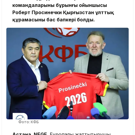
командаларының бұрынғы ойыншысы
Роберт Просинечки Қырғызстан ұлттық
құрамасының бас бапкері болды.
Фото: КФБ
Астана, NEGE.
Еуропалық жаттықтырушы