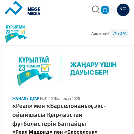
Алматы
+3°C
ЖАҢАЛЫҚТАР
14:41, 10 Желтоқсан 2025
«Реал» мен «Барселонаның» экс-
ойыншысы Қырғызстан
футболистерін баптайды
«Реал Мадрид» пен «Барселона»