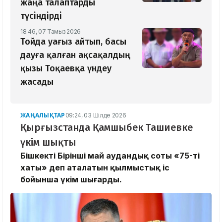
жаңа талаптарды
түсіндірді
18:46, 07 Тамыз 2026
Тойда уағыз айтып, басы
дауға қалған ақсақалдың
қызы Тоқаевқа үндеу
жасады
ЖАҢАЛЫҚТАР
09:24, 03 Шілде 2026
Қырғызстанда Қамшыбек Ташиевке
үкім шықты
Бішкектің Бірінші май аудандық соты «75-тің
хаты» деп аталатын қылмыстық іс
бойынша үкім шығарды.