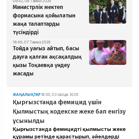
09:42, 08 Тамыз 2026
Министрлік мектеп
формасына қойылатын
жаңа талаптарды
түсіндірді
18:46, 07 Тамыз 2026
Тойда уағыз айтып, басы
дауға қалған ақсақалдың
қызы Тоқаевқа үндеу
жасады
ЖАҢАЛЫҚТАР
18:00, 03 Шілде 2026
Қырғызстанда фемицид үшін
Қылмыстық кодекске жеке бап енгізу
ұсынылды
Қырғызстанда фемицидті қылмыстың жеке
құрамы ретінде қарастырып, әйелдерді