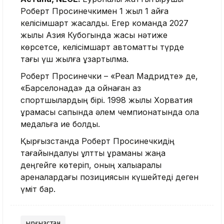
Роберт Просинечкимен 1 жыл 1 айға
келісімшарт жасалды. Егер команда 2027
жылы Азия Кубогында жақсы нәтиже
көрсетсе, келісімшарт автоматты түрде
тағы үш жылға ұзартылмақ.
Роберт Просинечки – «Реал Мадридте» де,
«Барселонада» да ойнаған аз
спортшылардың бірі. 1998 жылы Хорватия
құрамасы сапында әлем чемпионатында қола
медальға ие болды.
Қырғызстанда Роберт Просинечкидің
тағайындалуы ұлттық құраманы жаңа
деңгейге көтеріп, оның халықаралық
ареналардағы позициясын күшейтеді деген
үміт бар.
Қырғызстан