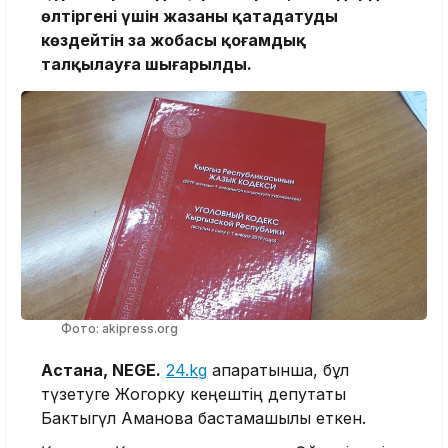
өлтіргені үшін жазаны қатаңдатуды
көздейтін заң жобасы қоғамдық
талқылауға шығарылды.
Фото: akipress.org
Астана, NEGE.
24.kg
ақпаратынша, бұл
түзетуге Жогорку кеңештің депутаты
Бактыгүл Аманова бастамашылық еткен.