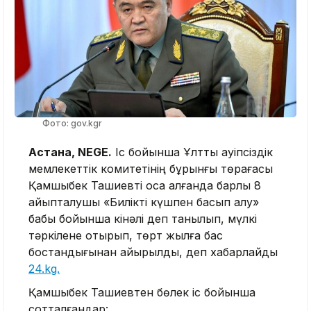
Фото: gov.kgr
Астана, NEGE.
Іс бойынша Ұлттық қауіпсіздік
мемлекеттік комитетінің бұрынғы төрағасы
Қамшыбек Ташиевті қоса алғанда барлық 8
айыпталушы «Билікті күшпен басып алу»
бабы бойынша кінәлі деп танылып, мүлкі
тәркілене отырып, төрт жылға бас
бостандығынан айырылды, деп хабарлайды
24.kg.
Қамшыбек Ташиевтен бөлек іс бойынша
сотталғандар: