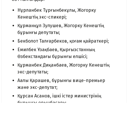
Нұрланбек Тұрғынбекұлы, Жогорку
Кенештің экс-спикері;
Құрманқұл Зулушев, Жогорку Кенештің
бұрынғы депутаты;
Бекболот Талғарбеков, қоғам қайраткері;
Емилбек Ұзақбаев, Қырғызстанның
Өзбекстандағы бұрынғы елшісі;
Құрманбек Диқанбаев, Жогорку Кенештің
экс-депутаты;
Аалы Қарашев, бұрынғы вице-премьер
және экс-депутат;
Құрсан Асанов, ішкі істер министрінің
бұрынғы орынбасары.
Алайда сот тағайындаған бұл жаза үш
жылдық пробациялық бақылаумен