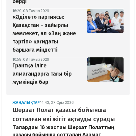
берді
16:29, 08 Тамыз 2026
«Әділет» партиясы:
Қазақстан – зайырлы
мемлекет, ал «Заң және
тәртіп» қағидаты
баршаға міндетті
10:58, 08 Тамыз 2026
Грантқа іліге
алмағандарға тағы бір
мүмкіндік бар
ЖАҢАЛЫҚТАР
14:43, 07 Сәуір 2026
Шерзат Полат қазасы бойынша
сотталған екі жігіт ақтауды сұрады
Талғардағы 16 жастағы Шерзат Полаттың
қазасы бойынша сотталған Азамат