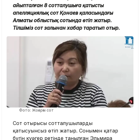
айыпталған 8 сотталушыға қатысты
апелляциялық сот Қонаев қаласындағы
Алматы облыстық сотында өтіп жатыр.
Тілшіміз сот залынан хабар таратып отыр.
Фото: Жоғарғы сот
Сот отырысы сотталушылардың
қатысуынсыз өтіп жатыр. Сонымен қатар
бүгін куәгер ретінде танылған Эльмира