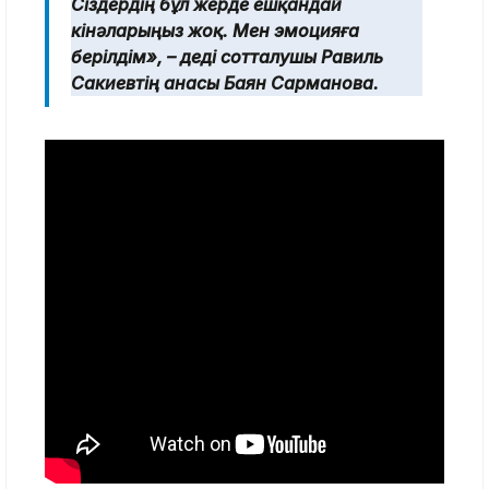
Сіздердің бұл жерде ешқандай
кінәларыңыз жоқ. Мен эмоцияға
берілдім», – деді сотталушы Равиль
Сакиевтің анасы Баян Сарманова.