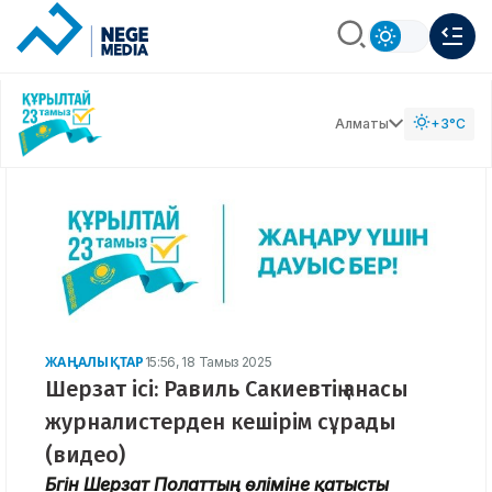
Алматы
+3°C
ЖАҢАЛЫҚТАР
15:56, 18 Тамыз 2025
Шерзат ісі: Равиль Сакиевтің анасы
журналистерден кешірім сұрады
(видео)
Бүгін Шерзат Полаттың өліміне қатысты