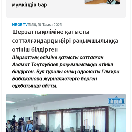
мүмкіндік бар
NEGE TV
15:59, 19 Тамыз 2025
Шерзаттың өліміне қатысты
сотталғандардың бірі рақымшылыққа
өтініш білдірген
Шерзаттың өліміне қатысты сотталған
Азамат Тоқтаубаев рақымшылыққа өтініш
білдірген. Бұл туралы оның адвокаты Гүлмира
Бабажанова журналистерге берген
сұхбатында айтты.