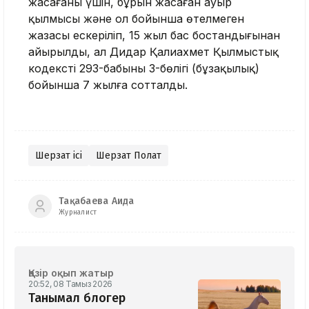
жасағаны үшін, бұрын жасаған ауыр
қылмысы және ол бойынша өтелмеген
жазасы ескеріліп, 15 жыл бас бостандығынан
айырылды, ал Дидар Қалиахмет Қылмыстық
кодекстің 293-бабының 3-бөлігі (бұзақылық)
бойынша 7 жылға сотталды.
Шерзат ісі
Шерзат Полат
Тақабаева Аида
Журналист
Қазір оқып жатыр
20:52, 08 Тамыз 2026
Танымал блогер