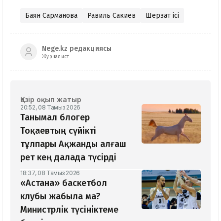
Баян Сарманова
Равиль Сакиев
Шерзат ісі
Nege.kz редакциясы
Журналист
Қазір оқып жатыр
20:52, 08 Тамыз 2026
Танымал блогер
Тоқаевтың сүйікті
тұлпары Ақжанды алғаш
рет кең далада түсірді
18:37, 08 Тамыз 2026
«Астана» баскетбол
клубы жабыла ма?
Министрлік түсініктеме