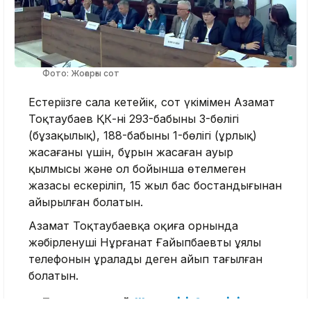
Фото: Жоғарғы сот
Естеріңізге сала кетейік, сот үкімімен Азамат
Тоқтаубаев ҚК-нің 293-бабының 3-бөлігі
(бұзақылық), 188-бабының 1-бөлігі (ұрлық)
жасағаны үшін, бұрын жасаған ауыр
қылмысы және ол бойынша өтелмеген
жазасы ескеріліп, 15 жыл бас бостандығынан
айырылған болатын.
Азамат Тоқтаубаевқа оқиға орнында
жәбірленуші Нұрғанат Ғайыпбаевтың ұялы
телефонын ұралады деген айып тағылған
болатын.
Тақырыпқа орай:
Шерзат ісі: Сот үкімі