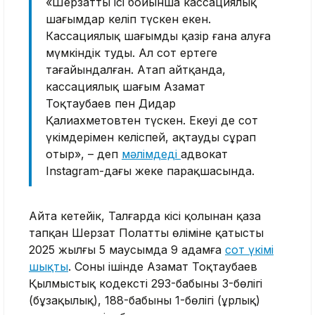
«Шерзаттың ісі бойынша кассациялық
шағымдар келіп түскен екен.
Кассациялық шағымды қазір ғана алуға
мүмкіндік туды. Ал сот ертеңге
тағайындалған. Атап айтқанда,
кассациялық шағым Азамат
Тоқтаубаев пен Дидар
Қалиахметовтен түскен. Екеуі де сот
үкімдерімен келіспей, ақтауды сұрап
отыр», – деп
мәлімдеді
адвокат
Instagram-дағы жеке парақшасында.
Айта кетейік, Талғарда кісі қолынан қаза
тапқан Шерзат Полаттың өліміне қатысты
2025 жылғы 5 маусымда 9 адамға
сот үкімі
шықты
. Соның ішінде Азамат Тоқтаубаев
Қылмыстық кодекстің 293-бабының 3-бөлігі
(бұзақылық), 188-бабының 1-бөлігі (ұрлық)