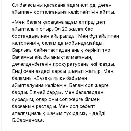
Ол баласының қасақана адам өлтірді деген
айыппен сотталғанына келіспейтінін айтты.
«Менің балам қасақана адам өлтірді деп
айыпталып отыр. Ол 20 жылға бас
бостандығынан айырылды. Мен бұл айыппен
келіспеймін, балам да мойындамайды.
Барлығы бейнетаспадан анық көрініп тұр.
Баламның айыбы анықталмағанын,
дәлелденбегенін прокуратураның өзі жазды.
Енді оған өздері қарсы шығып жатыр. Мен
баламның «Бұзақылық» бабымен
айыпталуына келісемін. Балам сол жерге
барды. Білмей барды. Мен балалардан
сұрадым, олар оның сол жерге білмей
барғанын растады. Мен сол себепті
апелляциялық шағым түсірдім», – дейді
Б.Сарманова.