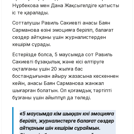
Нұрбекова мен Дана Жақсыгелдіге қатысты
іс те қаралады.
Сотталушы Равиль Сакиевтің анасы Баян
Сарманова өзінің эмоцияға беріліп, балағат
сөздер айтқаны үшін журналистерден
кешірім сұрады.
Естеріңізде болса, 5 маусымда сот Равиль
Сакиевті бұзақылық және кісі өлтіруге
оқталғаны үшін 20 жылға бас
бостандығынан айыру жазасына кескеннен
кейін, анасы Баян Сарманова жанжал
шығарған болатын. Ол қоғамдық тәртіпті
бұзғаны үшін айыппұл да төледі.
«5 маусымда үкім шыққан күні эмоцияға
беріліп, журналистерге балағат сөздер
айтқаным үшін кешірім сұраймын.