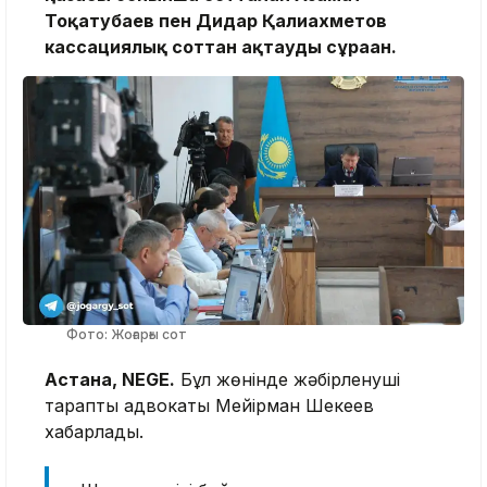
Тоқатубаев пен Дидар Қалиахметов
кассациялық соттан ақтауды сұраған.
Фото: Жоғарғы сот
Астана, NEGE.
Бұл жөнінде жәбірленуші
тараптың адвокаты Мейірман Шекеев
хабарлады.