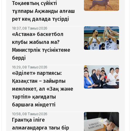
Тоқаевтың сүйікті
тұлпары Ақжанды алғаш
рет кең далада түсірді
18:37, 08 Тамыз 2026
«Астана» баскетбол
клубы жабыла ма?
Министрлік түсініктеме
берді
16:29, 08 Тамыз 2026
«Әділет» партиясы:
Қазақстан – зайырлы
мемлекет, ал «Заң және
тәртіп» қағидаты
баршаға міндетті
10:58, 08 Тамыз 2026
Грантқа іліге
алмағандарға тағы бір