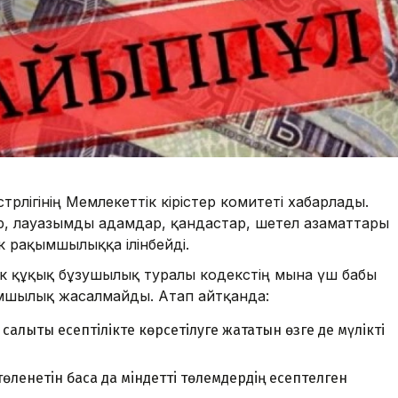
рлігінің Мемлекеттік кірістер комитеті хабарлады.
ар, лауазымды адамдар, қандастар, шетел азаматтары
к рақымшылыққа ілінбейді.
к құқық бұзушылық туралы кодекстің мына үш бабы
мшылық жасалмайды. Атап айтқанда:
салықтық есептілікте көрсетілуге жататын өзге де мүлікті
өленетiн басқа да мiндеттi төлемдердiң есептелген