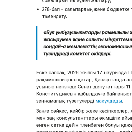
сомаларын төлеуден жалтару;
278-бап – салықтардың және бюджетке т
төмендету.
«Бұл құқықбұзушылықтарды рақымшылық
жасырумен және салықтық міндеттем
сондай-ақ мемлекеттің экономикасына 
түсіндіреді комитет өкілдері.
Еске салсақ, 2026 жылғы 17 наурызда
рақымшылықпен қатар, Қазақстанда ал
ұсыныс негізінде Сенат депутаттары 1
Конституциясын қабылдауға байланыст
заңнамалық түзетулерді
мақұлдады
.
Заңға сәйкес, кейбір жеке кәсіпкерлер
мен заң консультанттары әкімшілік ай
енген сәтке дейін төленбеген болуы қ
органдарға жүгінудің қажеті жоқ – рәсі