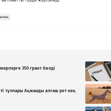
ылық
керлерге 350 грант бөлді
ті тұлпары Ақжанды алғаш рет кең