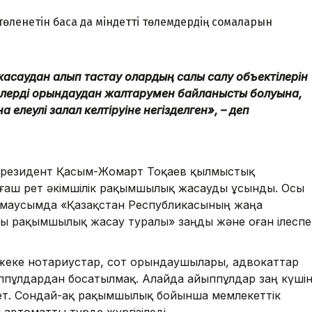
өленетiн басқа да мiндеттi төлемдердiң сомаларын
 жасаудан алып тастау олардың салық салу объектілерін
елерді орындаудан жалтарумен байланысты болуына,
елеулі залал келтіруіне негізделген», – деп
 Президент Қасым-Жомарт Тоқаев қылмыстық
ғаш рет әкімшілік рақымшылық жасауды ұсынды. Осы
1 маусымда «Қазақстан Республикасының жаңа
ы рақымшылық жасау туралы» заңды және оған ілеспе
, жеке нотариустар, сот орындаушылары, адвокаттар
ыппұлдардан босатылмақ. Алайда айыппұлдар заң күші
ажет. Сондай-ақ рақымшылық бойынша мемлекеттік
м автоматты түрде жүргізіледі.