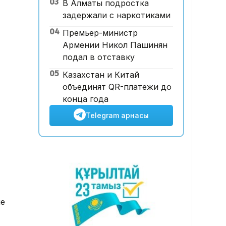
03
В Алматы подростка
теңгеге сатылды
задержали с наркотиками
04
Премьер-министр
Армении Никол Пашинян
подал в отставку
05
Казахстан и Китай
объединят QR-платежи до
конца года
Telegram арнасы
не