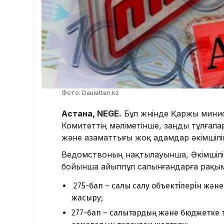
Фото: Dauletten.kz
Астана, NEGE.
Бұл жөнінде Қаржы минист
Комитеттің мәліметінше, заңды тұлғал
және азаматтығы жоқ адамдар әкімшілі
Ведомствоның нақтылауынша, Әкімшілі
бойынша айыппұл салынғандарға рақы
275-бап – салық салу объектiлерiн және 
жасыру;
277-бап – салықтардың және бюджетке т