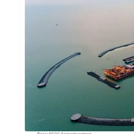
Фото: NCOC баспасөз қызметі