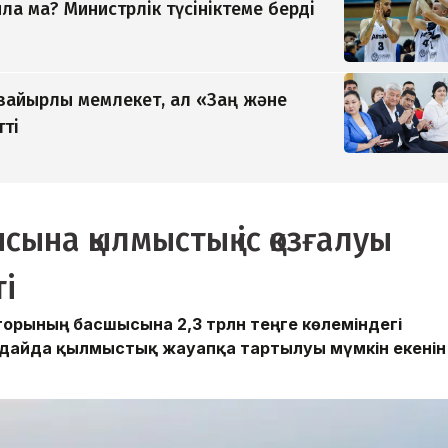
а ма? Министрлік түсініктеме берді
 зайырлы мемлекет, ал «Заң және
тті
сына қылмыстық іс қозғалуы
ті
аторының басшысына 2,3 трлн теңге көлеміндегі
ғдайда қылмыстық жауапқа тартылуы мүмкін екенін