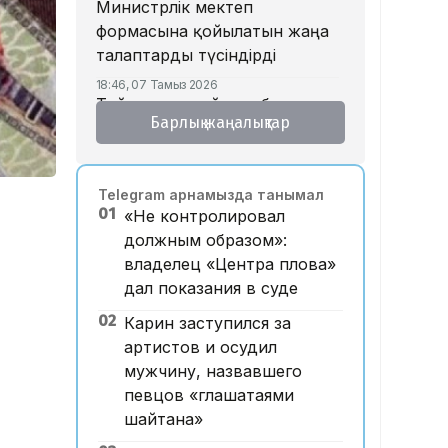
Министрлік мектеп
формасына қойылатын жаңа
талаптарды түсіндірді
18:46, 07 Тамыз 2026
Тойда уағыз айтып, басы
Барлық жаңалықтар
дауға қалған ақсақалдың
қызы Тоқаевқа үндеу жасады
17:47, 07 Тамыз 2026
Telegram арнамызда танымал
«Ресейден жеткізілген»:
01
«Не контролировал
Алматыда жалған көлік
должным образом»:
нөмірлерін сатқан тұрғын
владелец «Центра плова»
ұсталды
дал показания в суде
17:29, 07 Тамыз 2026
02
ЕҮАК отырысында
Карин заступился за
электрондық сауда туралы
артистов и осудил
келісімге қол қойылды
мужчину, назвавшего
певцов «глашатаями
16:49, 07 Тамыз 2026
Алматыдағы «Байсат»
шайтана»
базары аукционда 24,7 млрд