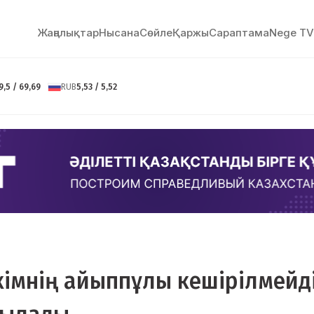
Жаңалықтар
Нысана
Сөйлe
Қаржы
Сараптама
Nege TV
9,5 / 69,69
RUB
5,53 / 5,52
кімнің айыппұлы кешірілмейді