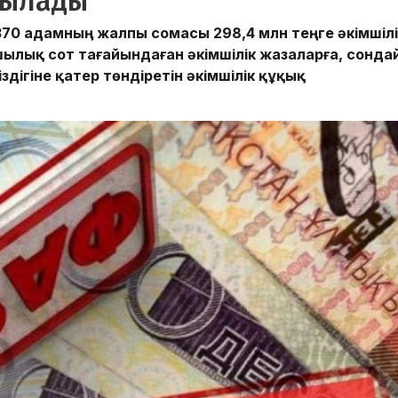
қтылады
70 адамның жалпы сомасы 298,4 млн теңге әкімшілі
ылық сот тағайындаған әкімшілік жазаларға, сонда
здігіне қатер төндіретін әкімшілік құқық