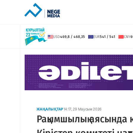
USD
469,8 / 468,35
EUR
541 / 541
CNY
6
ЖАҢАЛЫҚТАР
14:17, 29 Маусым 2026
Рақымшылық аясында 