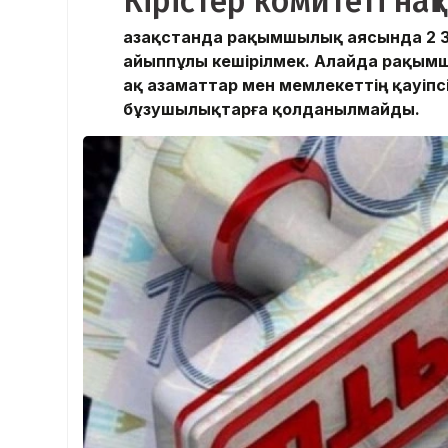
Кірістер комитеті на
Қазақстанда рақымшылық аясында 2 3
айыппұлы кешірілмек. Алайда рақымш
ақ азаматтар мен мемлекеттің қауіпсі
бұзушылықтарға қолданылмайды.