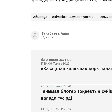
Айыппұл
әкімшілік жауапкершілік
Рақымш
Тақабаева Аида
Журналист
Қазір оқып жатыр
11:16, 09 Тамыз 2026
«Қазақстан халқына» қоры талап
20:52, 08 Тамыз 2026
Танымал блогер Тоқаевтың сүйік
далада түсірді
18:37, 08 Тамыз 2026