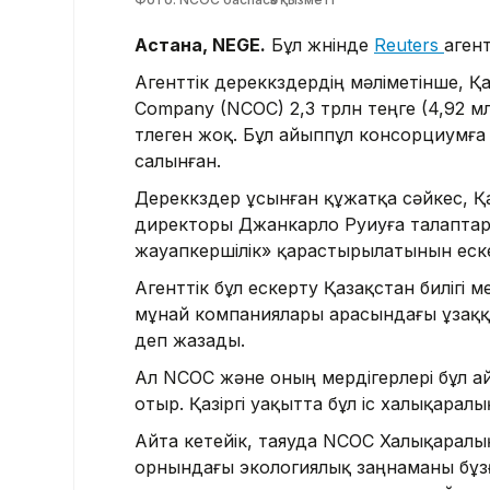
Астана, NEGE.
Бұл жөнінде
Reuters
агент
Агенттік дереккөздердің мәліметінше, Қа
Company (NCOC) 2,3 трлн теңге (4,92 мл
төлеген жоқ. Бұл айыппұл консорциумға 
салынған.
Дереккөздер ұсынған құжатқа сәйкес, 
директоры Джанкарло Руиуға талаптар
жауапкершілік» қарастырылатынын еск
Агенттік бұл ескерту Қазақстан билігі
мұнай компаниялары арасындағы ұзаққа
деп жазады.
Ал NCOC және оның мердігерлері бұл а
отыр. Қазіргі уақытта бұл іс халықара
Айта кетейік, таяуда NCOC Халықаралы
орнындағы экологиялық заңнаманы бұзғ