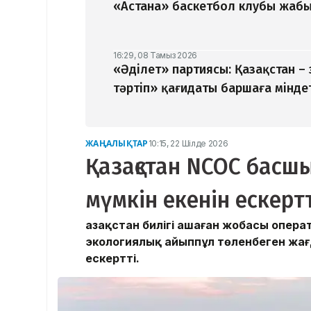
«Астана» баскетбол клубы жабыл
16:29, 08 Тамыз 2026
«Әділет» партиясы: Қазақстан –
тәртіп» қағидаты баршаға мінде
ЖАҢАЛЫҚТАР
10:15, 22 Шілде 2026
Қазақстан NCOC басшы
мүмкін екенін ескерт
Қазақстан билігі Қашаған жобасы опер
экологиялық айыппұл төленбеген жа
ескертті.