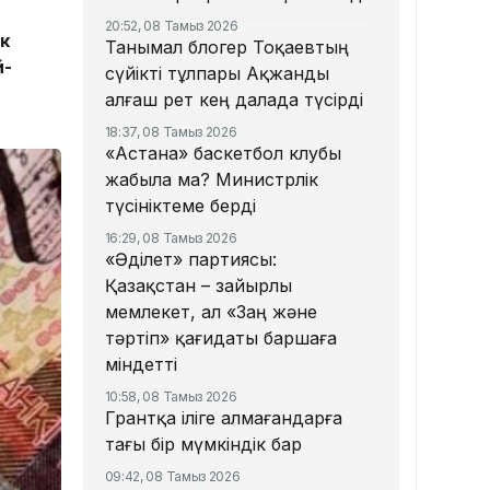
20:52, 08 Тамыз 2026
к
Танымал блогер Тоқаевтың
й-
сүйікті тұлпары Ақжанды
алғаш рет кең далада түсірді
18:37, 08 Тамыз 2026
«Астана» баскетбол клубы
жабыла ма? Министрлік
түсініктеме берді
16:29, 08 Тамыз 2026
«Әділет» партиясы:
Қазақстан – зайырлы
мемлекет, ал «Заң және
тәртіп» қағидаты баршаға
міндетті
10:58, 08 Тамыз 2026
Грантқа іліге алмағандарға
тағы бір мүмкіндік бар
09:42, 08 Тамыз 2026