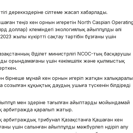
тігі дереккөздеріне сілтеме жасап хабарлады.
шаған теңіз кен орнын игеретін North Caspian Operatin
рд доллар) көлеміндегі экологиялық айыппұлды әлі
2023 жылы күкіртті сақтау тәртібін бұзғаны үшін
Қазақстанның Әділет министрлігі NCOC-тың басқарушы
ды орындамағаны үшін «әкімшілік және қылмыстық
ерткен.
 мен бірнеше мұнай кен орнын игеріп жатқан халықаралы
 созылған құқықтық даудың ушыға түскенін білдіреді
йыппұл мен өздеріне тағылған айыптарды мойындамай
лық арбитражда қаралып жатыр.
қ арбитраждық трибунал Қазақстанға Қашаған кен
аны үшін салынған айыппұлды мәжбүрлеп өндіріп алу