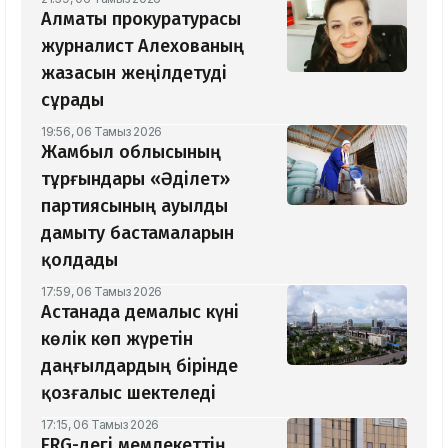
Алматы прокуратурасы
журналист Алехованың
жазасын жеңілдетуді
сұрады
19:56, 06 Тамыз 2026
Жамбыл облысының
тұрғындары «Әділет»
партиясының ауылды
дамыту бастамаларын
қолдады
17:59, 06 Тамыз 2026
Астанада демалыс күні
көлік көп жүретін
даңғылдардың бірінде
қозғалыс шектеледі
17:15, 06 Тамыз 2026
ERG-дегі мемлекеттің