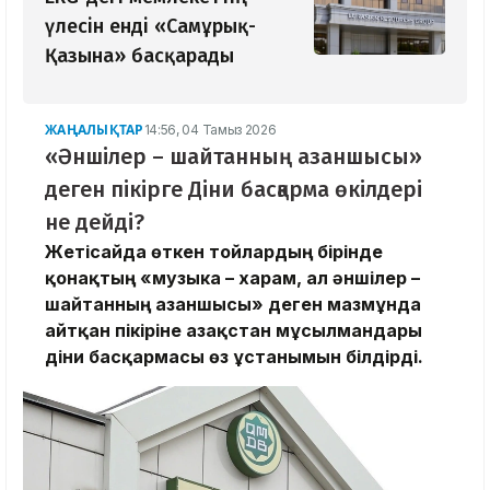
үлесін енді «Самұрық-
Қазына» басқарады
ЖАҢАЛЫҚТАР
14:56, 04 Тамыз 2026
«Әншілер – шайтанның азаншысы»
деген пікірге Діни басқарма өкілдері
не дейді?
Жетісайда өткен тойлардың бірінде
қонақтың «музыка – харам, ал әншілер –
шайтанның азаншысы» деген мазмұнда
айтқан пікіріне Қазақстан мұсылмандары
діни басқармасы өз ұстанымын білдірді.