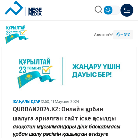
Алматы
+3°C
ЖАҢАЛЫҚТАР
12:50, 11 Маусым 2024
QURBAN2024.KZ: Онлайн құрбан
шалуға арналған сайт іске қосылды
Қазақстан мұсылмандары діни басқармасы
Құрбан шалу рәсімін қашықтан өткізуге