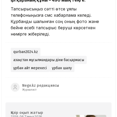
Ірі қараның құны – 490 мың теңге.
Тапсырысыңыз сәтті өтсе ұялы
телефоныңызға смс хабарлама келеді.
Құрбандық шалынған соң оның фото және
бейне есебі тапсырыс беруші көрсеткен
нөмірге жіберіледі.
qurban2024.kz
Қазақстан мұсылмандары діни басқармасы
Құрбан айт мерекесі
Құрбан шалу
Nege.kz редакциясы
Журналист
Қазір оқып жатыр
21:59, 06 Тамыз 2026