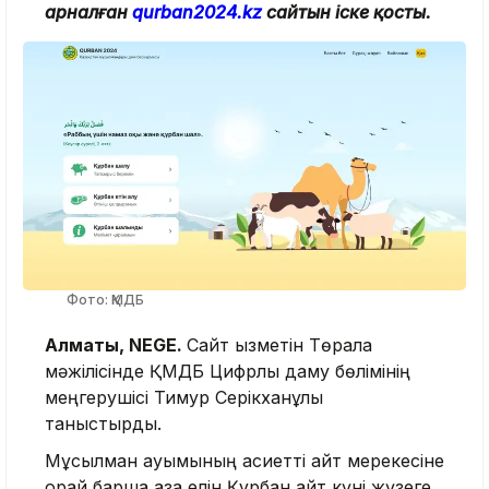
арналған
qurban2024.kz
сайтын іске қосты.
Фото: ҚМДБ
Алматы, NEGE.
Сайт қызметін Төралқа
мәжілісінде ҚМДБ Цифрлық даму бөлімінің
меңгерушісі Тимур Серікханұлы
таныстырды.
Мұсылман қауымының қасиетті айт мерекесіне
орай барша қазақ елін Құрбан айт күні жүзеге