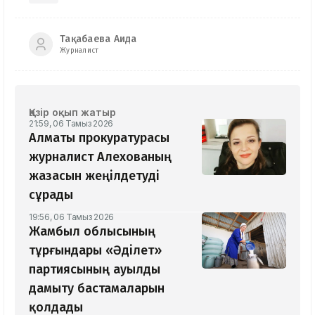
Тақабаева Аида
Журналист
Қазір оқып жатыр
21:59, 06 Тамыз 2026
Алматы прокуратурасы
журналист Алехованың
жазасын жеңілдетуді
сұрады
19:56, 06 Тамыз 2026
Жамбыл облысының
тұрғындары «Әділет»
партиясының ауылды
дамыту бастамаларын
қолдады