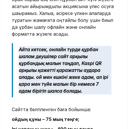
асатын қайырымдылық акциясына үлес қосуға
шақырамыз. Халыққа, әсіресе үлкен қалаларда
тұратын жамағатқа оңтайлы болу үшін биыл
да құрбан шалу офлайн және онлайн
форматта жүзеге асады.
Айта кетсек, онлайн түрде құрбан
шалам деушілер сайт арқылы
құрбандық малын таңдап, Kaspi QR
арқылы қажетті қаражатты аудара
алады. Қой мен ешкіні жеке адам, ал ірі
қара мен түйе малын бір немесе 7
адам бірігіп шалса болады.
Сайтта белгіленген баға бойынша:
Қойдың құны – 75 мың теңге;