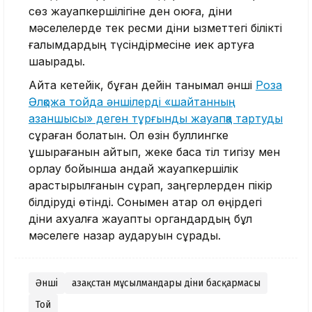
сөз жауапкершілігіне ден қоюға, діни
мәселелерде тек ресми діни қызметтегі білікті
ғалымдардың түсіндірмесіне иек артуға
шақырады.
Айта кетейік, бұған дейін танымал әнші
Роза
Әлқожа тойда әншілерді «шайтанның
азаншысы» деген тұрғынды жауапқа тартуды
сұраған болатын. Ол өзін буллингке
ұшырағанын айтып, жеке басқа тіл тигізу мен
қорлау бойынша қандай жауапкершілік
қарастырылғанын сұрап, заңгерлерден пікір
білдіруді өтінді. Сонымен қатар ол өңірдегі
діни ахуалға жауапты органдардың бұл
мәселеге назар аударуын сұрады.
Әнші
Қазақстан мұсылмандары діни басқармасы
Той