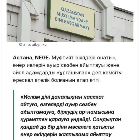
Фото: aikyn.kz
Астана, NEGE.
Мүфтият өкілдері қонақтың
өнер иелерін ауыр сөзбен айыптауы және
әйел адамдарды «ұрғашылар» деп кемсітуі
өрескел қателік болғанын атап өтті.
«Ислам діні даналықпен насихат
айтуға, өзгелерді ауыр сөзбен
айыптамауға, біреудің ар-намысына
құрметпен қарауға үндейді. Сондықтан
қандай да бір діни мәселеге қатысты
өнер өкілдерін жалпылама айыптау