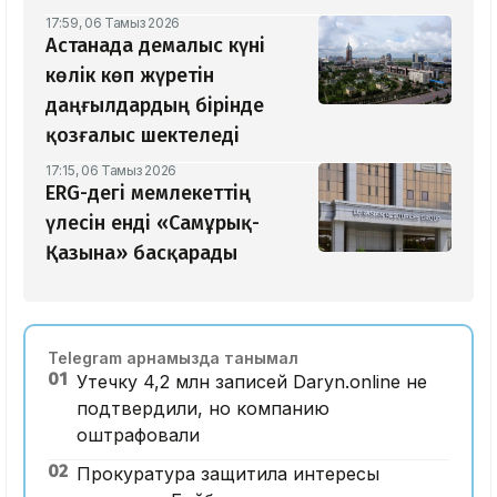
17:59, 06 Тамыз 2026
Астанада демалыс күні
көлік көп жүретін
даңғылдардың бірінде
қозғалыс шектеледі
17:15, 06 Тамыз 2026
ERG-дегі мемлекеттің
үлесін енді «Самұрық-
Қазына» басқарады
Telegram арнамызда танымал
01
Утечку 4,2 млн записей Daryn.online не
подтвердили, но компанию
оштрафовали
02
Прокуратура защитила интересы