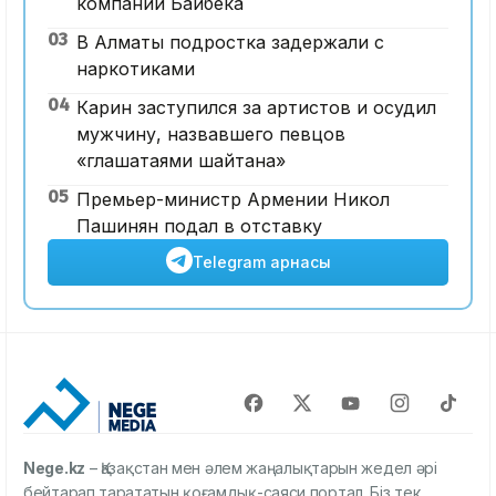
компании Байбека
03
В Алматы подростка задержали с
наркотиками
04
Карин заступился за артистов и осудил
мужчину, назвавшего певцов
«глашатаями шайтана»
05
Премьер-министр Армении Никол
Пашинян подал в отставку
Telegram арнасы
Nege.kz
– Қазақстан мен әлем жаңалықтарын жедел әрі
бейтарап тарататын қоғамдық-саяси портал. Біз тек