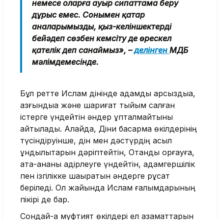
немесе оларға ауыр сипаттама беру
дұрыс емес. Сонымен қатар
аналарымызды, қыз-келіншектерді
бейәдеп сөзбен кемсіту де өрескел
қателік деп санаймыз», –
делінген
ҚМДБ
мәлімдемесінде.
Бұл ретте Ислам дінінде адамды арсыздыққа,
азғындыққа және шариғат тыйым салған
істерге үндейтін әндер құпталмайтыны
айтылады. Алайда, Діни басқарма өкілдерінің
түсіндіруінше, дін мен дәстүрдің асыл
құндылықтарын дәріптейтін, Отанды қорғауға,
ата-ананы қадірлеуге үндейтін, адамгершілік
пен ізгілікке шақыратын әндерге рұқсат
беріледі. Ол жайында Ислам ғалымдарының
пікірі де бар.
Сондай-ақ мүфтият өкілдері ел азаматтарын