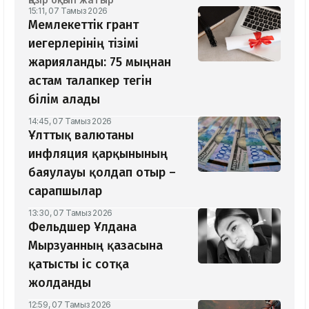
15:11, 07 Тамыз 2026
Мемлекеттік грант
иегерлерінің тізімі
жарияланды: 75 мыңнан
астам талапкер тегін
білім алады
14:45, 07 Тамыз 2026
Ұлттық валютаны
инфляция қарқынының
баяулауы қолдап отыр –
сарапшылар
13:30, 07 Тамыз 2026
Фельдшер Ұлдана
Мырзуанның қазасына
қатысты іс сотқа
жолданды
12:59, 07 Тамыз 2026