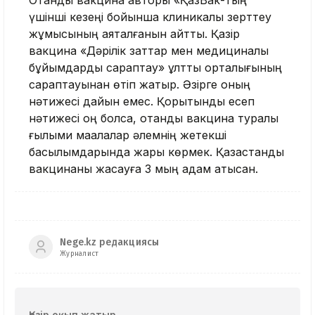
Отандық вакцина авторы «ҚазВак-тың
үшінші кезеңі бойынша клиникалық зерттеу
жұмысының аяқталғанын айтты. Қазір
вакцина «Дәрілік заттар мен медициналық
бұйымдарды сараптау» ұлттық орталығының
сараптауынан өтіп жатыр. Әзірге оның
нәтижесі дайын емес. Қорытынды есеп
нәтижесі оң болса, отандық вакцина туралы
ғылыми мақалалар әлемнің жетекші
басылымдарында жарық көрмек. Қазақстандық
вакцинаны жасауға 3 мың адам қатысқан.
Nege.kz редакциясы
Журналист
Қазір оқып жатыр