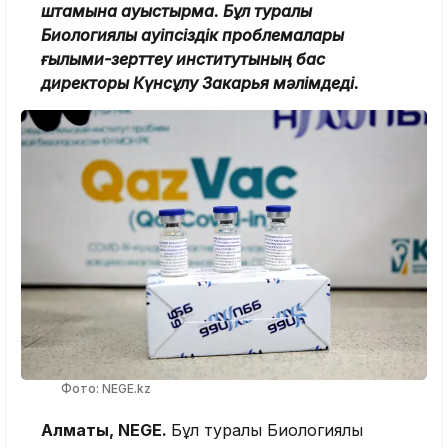
штамына ауыстырмақ. Бұл туралы
Биологиялық қауіпсіздік проблемалары
ғылыми-зерттеу институтының бас
директоры Күнсұлу Закарья мәлімдеді.
Фото: NEGE.kz
Алматы, NEGE.
Бұл туралы Биологиялық