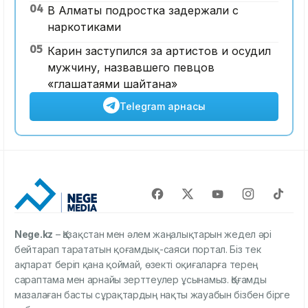
04
В Алматы подростка задержали с
наркотиками
05
Карин заступился за артистов и осудил
мужчину, назвавшего певцов
«глашатаями шайтана»
Telegram арнасы
Nege.kz
– Қазақстан мен әлем жаңалықтарын жедел әрі
бейтарап тарататын қоғамдық-саяси портал. Біз тек
ақпарат беріп қана қоймай, өзекті оқиғаларға терең
сараптама мен арнайы зерттеулер ұсынамыз. Қоғамды
мазалаған басты сұрақтардың нақты жауабын бізбен бірге