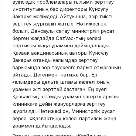
қауіпсіздік проблемалары ғылыми-зерттеу
институтының бас директоры Күнсұлу
Закарья мәлімдеді. Айтуынша, қазір тиісті
зерттеу жүргізіліп жатыр. Нәтижесі оң
болып, Денсаулық сақтау министрлігі рұқсат
берген жағдайда QazVac-тың келесі
партиясы жаңа құраммен дайындалады.
Қазвак вакцинасының авторы Күнсұлу
Закарья отандық ғалымдар зерттеу
барысында зор тәуекелге барып отырғанын
айтады. Дегенмен, нәтиже бар. Ел
ғалымдары дельта штамы келгелі оның
құрамын жіті зерттей бастаған. Ең әуелі
Қазвактың штамдық құрамын өзгерту арқылы
клиникаға дейін жануарларға зерттеу
жүргізілді. Нәтижесі оң. Министрлік рұқсат
берсе, «Қазвактың» келесі партиясы жаңа
құраммен дайындалады.