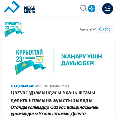
Алматы
+3°C
ЖАҢАЛЫҚТАР
20:29, 06 Қыркүйек 2021
QazVac құрамындағы Ухань штамы
дельта штамына ауыстырылады
Отандық ғалымдар QazVac вакцинасының
құрамындағы Ухань штамын Дельта