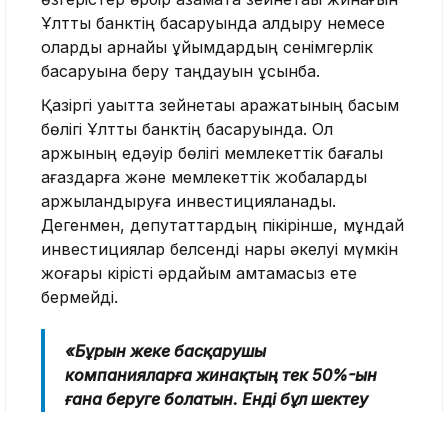
Ұлттық банктің басқаруында қалдыру немесе
оларды арнайы ұйымдардың сенімгерлік
басқаруына беру таңдауын ұсынбақ.
Қазіргі уақытта зейнетақы қаражатының басым
бөлігі Ұлттық банктің басқаруында. Ол
қаржының едәуір бөлігі мемлекеттік бағалы
қағаздарға және мемлекеттік жобаларды
қаржыландыруға инвестицияланады.
Дегенмен, депутаттардың пікірінше, мұндай
инвестициялар белсенді нарық әкелуі мүмкін
жоғары кірісті әрдайым қамтамасыз ете
бермейді.
«Бұрын жеке басқарушы
компанияларға жинақтың тек 50%-ын
ғана беруге болатын. Енді бұл шектеу
алынып тасталады: сіз өз
капиталыңыздың 100%-ын кәсіби