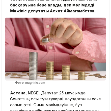
басқаруына бере алады, деп мәлімдеді
Мәжіліс депутаты Асхат Аймағамбетов.
Фото: magnific.com
Астана, NEGE.
Депутат 25 маусымда
Сенаттың осы түзетулерді мақұлдағанын еске
салып өтті. Оның мәлімдеуінше, бұл
өзгерістер әрбір азаматқа зейнетақы жинағын