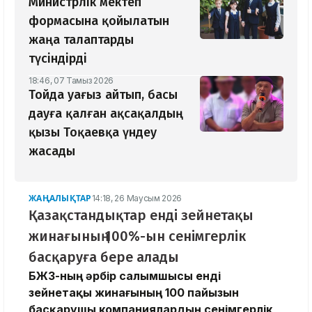
Министрлік мектеп
формасына қойылатын
жаңа талаптарды
түсіндірді
18:46, 07 Тамыз 2026
Тойда уағыз айтып, басы
дауға қалған ақсақалдың
қызы Тоқаевқа үндеу
жасады
ЖАҢАЛЫҚТАР
14:18, 26 Маусым 2026
Қазақстандықтар енді зейнетақы
жинағының 100%-ын сенімгерлік
басқаруға бере алады
БЖЗҚ-ның әрбір салымшысы енді
зейнетақы жинағының 100 пайызын
басқарушы компаниялардың сенімгерлік