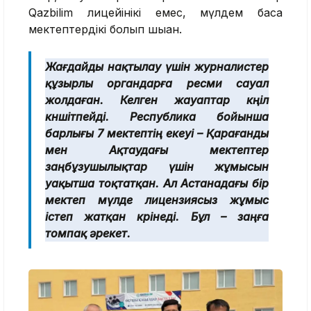
Qazbilim лицейінікі емес, мүлдем басқа
мектептердікі болып шыққан.
Жағдайды нақтылау үшін журналистер
құзырлы органдарға ресми сауал
жолдаған. Келген жауаптар көңіл
көншітпейді. Республика бойынша
барлығы 7 мектептің екеуі – Қарағанды
мен Ақтаудағы мектептер
заңбұзушылықтар үшін жұмысын
уақытша тоқтатқан. Ал Астанадағы бір
мектеп мүлде лицензиясыз жұмыс
істеп жатқан көрінеді. Бұл – заңға
томпақ әрекет.