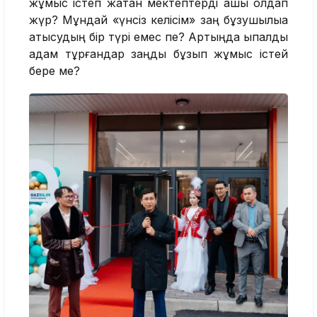
жұмыс істеп жатқан мектептерді ашық қолдап
жүр? Мұндай «үнсіз келісім» заң бұзушылыққа
қатысудың бір түрі емес пе? Артыңда ықпалды
адам тұрғандар заңды бұзып жұмыс істей
бере ме?