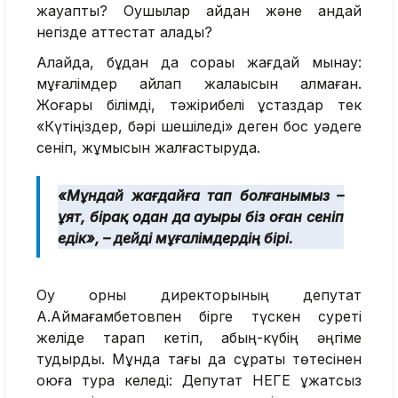
жауапты? Оқушылар қайдан және қандай
негізде аттестат алады?
Алайда, бұдан да сорақы жағдай мынау:
мұғалімдер айлап жалақысын алмаған.
Жоғары білімді, тәжірибелі ұстаздар тек
«Күтіңіздер, бәрі шешіледі» деген бос уәдеге
сеніп, жұмысын жалғастыруда.
«Мұндай жағдайға тап болғанымыз –
ұят, бірақ одан да ауыры біз оған сеніп
едік», – дейді мұғалімдердің бірі.
Оқу орны директорының депутат
А.Аймағамбетовпен бірге түскен суреті
желіде тарап кетіп, абың-күбің әңгіме
тудырды. Мұнда тағы да сұрақты төтесінен
қоюға тура келеді: Депутат НЕГЕ құжатсыз