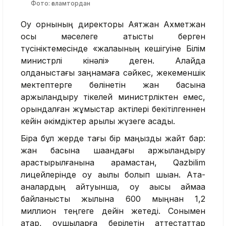
Фото: ғаламтордан
Оқу орнының директоры Аятжан Ахметжан
осы мәселеге қатысты берген
түсініктемесінде «жалақының кешігуіне Білім
министрлі кінәлі» деген. Алайда
қолданыстағы заңнамаға сәйкес, жекеменшік
мектептерге бөлінетін жан басына
қаржыландыру тікелей министрліктен емес,
орындалған жұмыстар актілері бекітілгеннен
кейін әкімдіктер арқылы жүзеге асады.
Бірақ бұл жерде тағы бір маңызды жайт бар:
жан басына шаққандағы қаржыландыру
қарастырылғанына қарамастан, Qazbilim
лицейлерінде оқу ақылы болып шыққан. Ата-
аналардың айтуынша, оқу ақысы аймаққа
байланысты жылына 600 мыңнан 1,2
миллион теңгеге дейін жетеді. Сонымен
қатар, оқушыларға берілетін аттестаттар