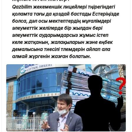
Qazbilim жекеменшік лицейлері төңірегіндегі
қоламта тағы да қоздай бастады Естеріңізде
болса
, дәл осы мектептердің мұғалімдері
әлеуметтік желілерде бір жылдан бері
әлеуметтік аударымдарсыз жұмыс істеп
келе жатқанын, жалақыларын және еңбек
демалысына тиесілі төлемдерін
айлап
ала
алмай жүрге
н
ін жазған болатын.