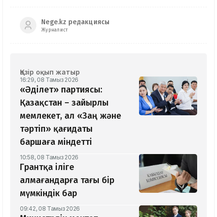
Nege.kz редакциясы
Журналист
Қазір оқып жатыр
16:29, 08 Тамыз 2026
«Әділет» партиясы:
Қазақстан – зайырлы
мемлекет, ал «Заң және
тәртіп» қағидаты
баршаға міндетті
10:58, 08 Тамыз 2026
Грантқа іліге
алмағандарға тағы бір
мүмкіндік бар
09:42, 08 Тамыз 2026