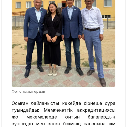
Фото: ғаламтордан
Осыған байланысты көкейде бірнеше сұрақ
туындайды: Мемлекеттік аккредитациясы
жоқ мекемелерде оқитын балалардың
қауіпсіздігі мен алған білімінің сапасына кім