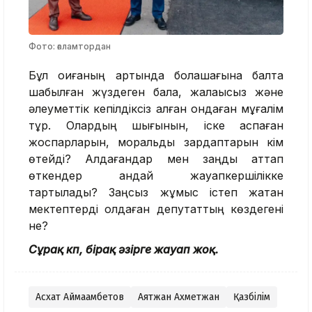
Фото: ғаламтордан
Бұл оқиғаның артында болашағына балта
шабылған жүздеген бала, жалақысыз және
әлеуметтік кепілдіксіз қалған ондаған мұғалім
тұр. Олардың шығынын, іске аспаған
жоспарларын, моральдық зардаптарын кім
өтейді? Алдағандар мен заңды аттап
өткендер қандай жауапкершілікке
тартылады? Заңсыз жұмыс істеп жатқан
мектептерді қолдаған депутаттың көздегені
не?
Сұрақ көп, бірақ әзірге жауап жоқ.
Асхат Аймағамбетов
Аятжан Ахметжан
Қазбілім