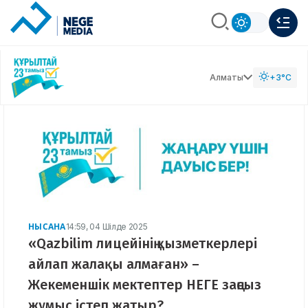
Алматы
+3°C
НЫСАНА
14:59, 04 Шілде 2025
«Qazbilim лицейінің қызметкерлері
айлап жалақы алмаған» –
Жекеменшік мектептер НЕГЕ заңсыз
жұмыс істеп жатыр?