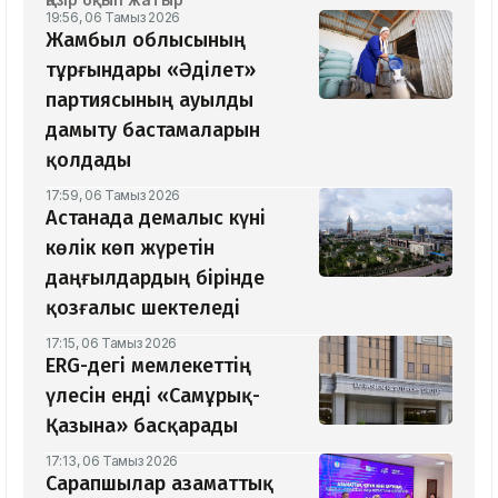
19:56, 06 Тамыз 2026
Жамбыл облысының
тұрғындары «Әділет»
партиясының ауылды
дамыту бастамаларын
қолдады
17:59, 06 Тамыз 2026
Астанада демалыс күні
көлік көп жүретін
даңғылдардың бірінде
қозғалыс шектеледі
17:15, 06 Тамыз 2026
ERG-дегі мемлекеттің
үлесін енді «Самұрық-
Қазына» басқарады
17:13, 06 Тамыз 2026
Сарапшылар азаматтық