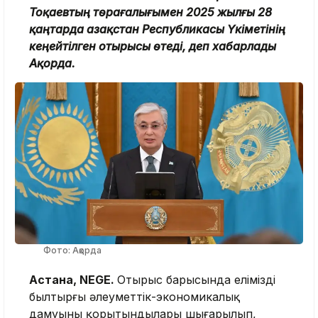
Тоқаевтың төрағалығымен 2025 жылғы 28
қаңтарда Қазақстан Республикасы Үкіметінің
кеңейтілген отырысы өтеді, деп хабарлады
Ақорда.
Фото: Ақорда
Астана, NEGE.
Отырыс барысында еліміздің
былтырғы әлеуметтік-экономикалық
дамуының қорытындылары шығарылып,