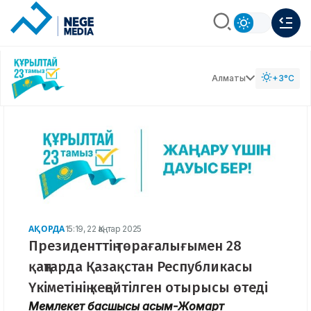
Алматы
+3°C
АҚОРДА
15:19, 22 Қаңтар 2025
Президенттің төрағалығымен 28
қаңтарда Қазақстан Республикасы
Үкіметінің кеңейтілген отырысы өтеді
Мемлекет басшысы Қасым-Жомарт