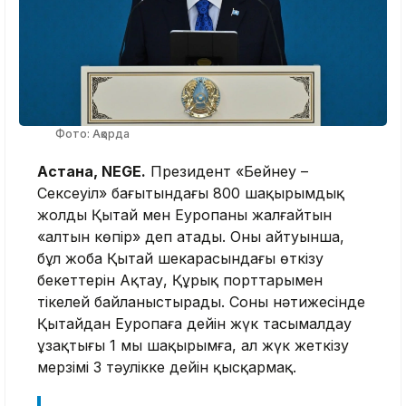
Фото: Ақорда
Астана, NEGE.
Президент «Бейнеу –
Сексеуіл» бағытындағы 800 шақырымдық
жолды Қытай мен Еуропаны жалғайтын
«алтын көпір» деп атады. Оның айтуынша,
бұл жоба Қытай шекарасындағы өткізу
бекеттерін Ақтау, Құрық порттарымен
тікелей байланыстырады. Соның нәтижесінде
Қытайдан Еуропаға дейін жүк тасымалдау
ұзақтығы 1 мың шақырымға, ал жүк жеткізу
мерзімі 3 тәулікке дейін қысқармақ.