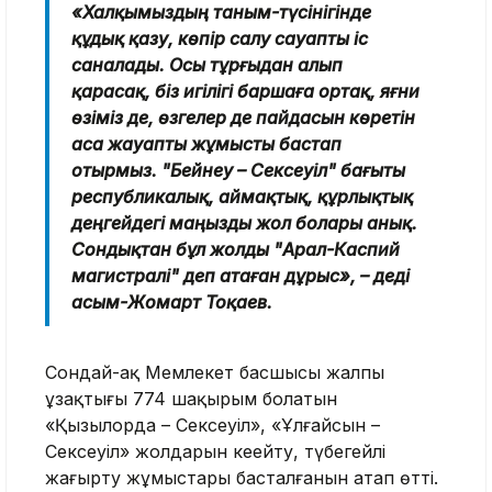
«Халқымыздың таным-түсінігінде
құдық қазу, көпір салу сауапты іс
саналады. Осы тұрғыдан алып
қарасақ, біз игілігі баршаға ортақ, яғни
өзіміз де, өзгелер де пайдасын көретін
аса жауапты жұмысты бастап
отырмыз. "Бейнеу – Сексеуіл" бағыты
республикалық, аймақтық, құрлықтық
деңгейдегі маңызды жол болары анық.
Сондықтан бұл жолды "Арал-Каспий
магистралі" деп атаған дұрыс», – деді
Қасым-Жомарт Тоқаев.
Сондай-ақ Мемлекет басшысы жалпы
ұзақтығы 774 шақырым болатын
«Қызылорда – Сексеуіл», «Ұлғайсын –
Сексеуіл» жолдарын кеңейту, түбегейлі
жаңғырту жұмыстары басталғанын атап өтті.