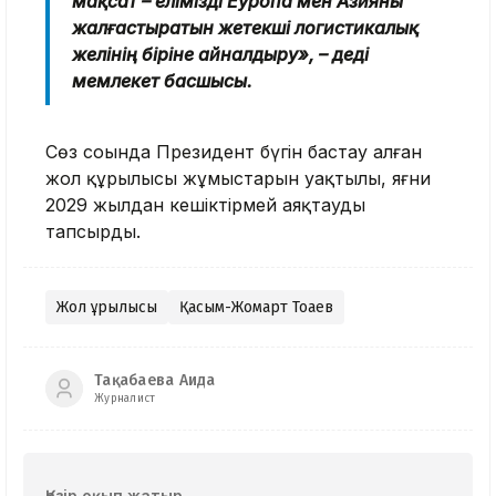
мақсат – елімізді Еуропа мен Азияны
жалғастыратын жетекші логистикалық
желінің біріне айналдыру», – деді
мемлекет басшысы.
Сөз соңында Президент бүгін бастау алған
жол құрылысы жұмыстарын уақтылы, яғни
2029 жылдан кешіктірмей аяқтауды
тапсырды.
Жол құрылысы
Қасым-Жомарт Тоқаев
Тақабаева Аида
Журналист
Қазір оқып жатыр