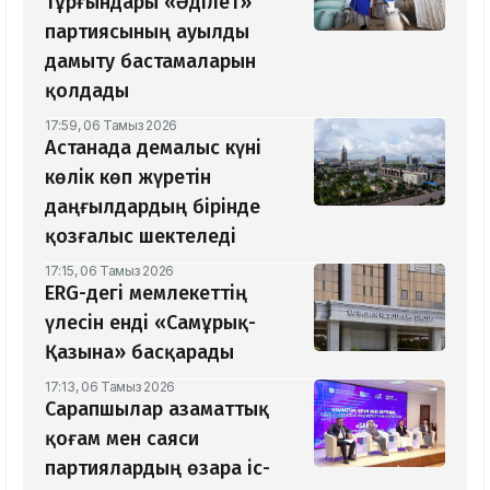
тұрғындары «Әділет»
партиясының ауылды
дамыту бастамаларын
қолдады
17:59, 06 Тамыз 2026
Астанада демалыс күні
көлік көп жүретін
даңғылдардың бірінде
қозғалыс шектеледі
17:15, 06 Тамыз 2026
ERG-дегі мемлекеттің
үлесін енді «Самұрық-
Қазына» басқарады
17:13, 06 Тамыз 2026
Сарапшылар азаматтық
қоғам мен саяси
партиялардың өзара іс-