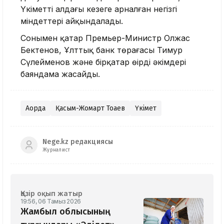
Үкіметтің алдағы кезеңге арналған негізгі
міндеттері айқындалады.
Сонымен қатар Премьер-Министр Олжас
Бектенов, Ұлттық банк төрағасы Тимур
Сүлейменов және бірқатар өңірдің әкімдері
баяндама жасайды.
Ақорда
Қасым-Жомарт Тоқаев
Үкімет
Nege.kz редакциясы
Журналист
Қазір оқып жатыр
19:56, 06 Тамыз 2026
Жамбыл облысының