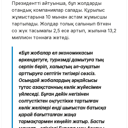
Президенттің айтуынша, бұл жолдарды
отандық компаниялар салады. Құрылыс
жұмыстарына 10 мыңнан астам жұмысшы
тартылады. Жолдар толық салынып біткен
соң жүк тасымалы 2,5 есе артып, жылына 13,2
миллион тоннаға жетеді.
«Бұл жобалар ел экономикасын
өркендетуге, туризмді дамытуға тың
серпін беріп, халықтың әл-ауқатын
арттыруға септігін тигізері сөзсіз.
Осындай жобалардың әрқайсысы
тұтас Қазақстанның көлік жүйесімен
үйлеседі. Бұған дейін негізінен
солтүстіктен оңтүстікке тартылған
көлік желілері енді шығыстан батысқа
қарай бағытталған жаңа
тармақтармен кеңейіп жатыр. Басты