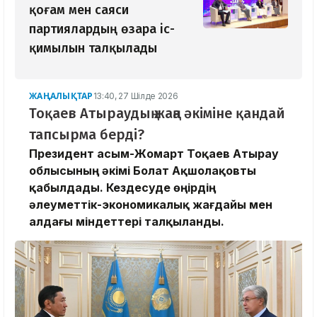
қоғам мен саяси
партиялардың өзара іс-
қимылын талқылады
ЖАҢАЛЫҚТАР
13:40, 27 Шілде 2026
Тоқаев Атыраудың жаңа әкіміне қандай
тапсырма берді?
Президент Қасым-Жомарт Тоқаев Атырау
облысының әкімі Болат Ақшолақовты
қабылдады. Кездесуде өңірдің
әлеуметтік-экономикалық жағдайы мен
алдағы міндеттері талқыланды.