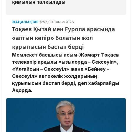
қимылын талқылады
ЖАҢАЛЫҚТАР
15:57, 03 Тамыз 2026
Тоқаев Қытай мен Еуропа арасында
«алтын көпір» болатын жол
құрылысын бастап берді
Мемлекет басшысы Қасым-Жомарт Тоқаев
телекөпір арқылы «Қызылорда – Сексеуіл»,
«Ұлғайсын – Сексеуіл» және «Бейнеу –
Сексеуіл» автокөлік жолдарының
құрылысын бастап берді, деп хабарлайды
Ақорда.