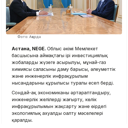
Фото: Ақорда
Астана, NEGE.
Облыс әкімі Мемлекет
басшысына аймақтағы ірі инвестициялық
жобалардың жүзеге асырылуы, мұнай-газ
химиясы саласының даму барысы, әлеуметтік
және инженерлік инфрақұрылым
нысандарының құрылысы туралы есеп берді.
Сондай-ақ экономиканы әртараптандыру,
инженерлік желілерді жаңғырту, көлік
инфрақұрылымын жақсарту және өңірдегі
экологиялық ахуалды оңалту мәселелері
қаралды.