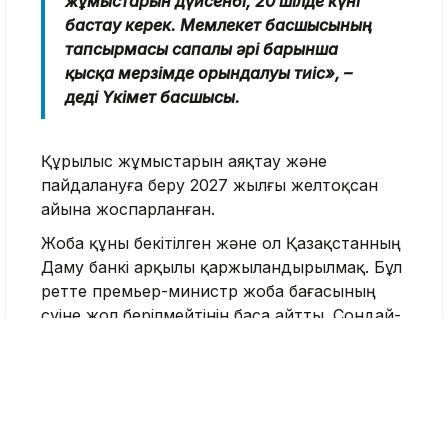
жұмыстарын дүйсенбі, 20 шілде күні
бастау керек. Мемлекет басшысының
тапсырмасы сапалы әрі барынша
қысқа мерзімде орындалуы тиіс», –
деді Үкімет басшысы.
Құрылыс жұмыстарын аяқтау және
пайдалануға беру 2027 жылғы желтоқсан
айына жоспарланған.
Жоба құны бекітілген және ол Қазақстанның
Даму банкі арқылы қаржыландырылмақ. Бұл
ретте премьер-министр жоба бағасының
өсуіне жол берілмейтінін баса айтты. Сондай-
ақ Бектенов жер учаскелеріне қатысты
алыпсатарлыққа жол берілмеуі үшін жер
бағасын 14 шілдедегі жағдай бойынша
бекітуді тапсырды.
Көлік министрі Нұрлан Сауранбаев