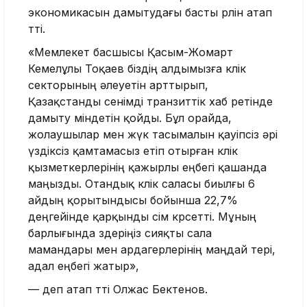
экономикасын дамытудағы басты рөлін атап
өтті.
«Мемлекет басшысы Қасым-Жомарт
Кемелұлы Тоқаев біздің алдымызға көлік
секторының әлеуетін арттырып,
Қазақстанды сенімді транзиттік хаб ретінде
дамыту міндетін қойды. Бұл орайда,
жолаушылар мен жүк тасымалын қауіпсіз әрі
үздіксіз қамтамасыз етіп отырған көлік
қызметкерлерінің қажырлы еңбегі қашанда
маңызды. Отандық көлік саласы биылғы 6
айдың қорытындысы бойынша 22,7%
деңгейінде қарқынды өсім көрсетті. Мұның
барлығында өздеріңіз сияқты сала
мамандары мен ардагерлерінің маңдай тері,
адал еңбегі жатыр»,
— деп атап өтті Олжас Бектенов.