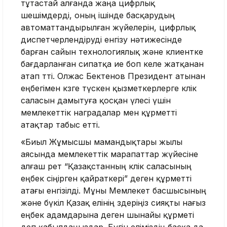
тұтастай алғанда жаңа цифрлық
шешімдерді, оның ішінде басқарудың
автоматтандырылған жүйелерін, цифрлық
диспетчерлендіруді енгізу нәтижесінде
барған сайын технологиялық және клиентке
бағдарланған сипатқа ие боп келе жатқанан
атап өтті. Олжас Бектенов Президент атынан
еңбегімен көзге түскен қызметкерлерге көлік
саласын дамытуға қосқан үлесі үшін
мемлекеттік наградалар мен құрметті
атақтар табыс етті.
«Биыл Жұмысшы мамандықтары жылы
аясында мемлекеттік марапаттар жүйесіне
алғаш рет “Қазақстанның көлік саласының
еңбек сіңірген қайраткері” деген құрметті
атағы енгізілді. Мұны Мемлекет басшысының
және бүкіл Қазақ елінің өздеріңіз сияқты нағыз
еңбек адамдарына деген шынайы құрметі