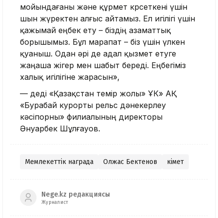
мойындағаны және құрмет көрсеткені үшін
шын жүректен алғыс айтамыз. Ел игілігі үшін
қажымай еңбек ету – біздің азаматтық
борышымыз. Бұл марапат – біз үшін үлкен
қуаныш. Одан әрі де адал қызмет етуге
жаңаша жігер мен шабыт береді. Еңбегіміз
халық игілігіне жарасын»,
— деді «Қазақстан темір жолы» ҰК» АҚ
«Бурабай курорты рельс дәнекерлеу
кәсіпорны» филиалының директоры
Әнуарбек Шұлғауов.
Мемлекеттік награда
Олжас Бектенов
Үкімет
Nege.kz редакциясы
Журналист