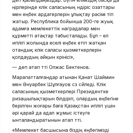
деп қабылдаңыздар. Бүгін еліміздің басқа да
өңірлерінде көлік саласының өндіріс озаттары
мен еңбек ардагерлерін ұлықтау рәсімі өтіп
жатыр. Республика бойынша 200-ге жуық
адамға мемлекеттік наградалар мен
құрметті атақтар табысталады. Бұл – ел
игілігі жолында еселі еңбек етіп жатқан
отандық көлік саласы қызметкерлерін
қолдаудың айқын көрінісі»,
— деп атап өтті Олжас Бектенов.
Марапатталғандар атынан Қанат Шаймин
мен Әнуарбек Шұлғауов сөз сөйледі. Көлік
саласының қызметкерлері Президентке
ризашылықтарын білдіріп, олардың еңбегіне
берілген жоғары баға Қазақстан игілігі үшін
әрі қарай да адал жұмыс істеуге
ынталандыратынын атап өтті.
«Мемлекет басшысына біздің еңбегімізді