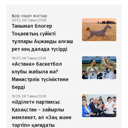
Қазір оқып жатыр
20:52, 08 Тамыз 2026
Танымал блогер
Тоқаевтың сүйікті
тұлпары Ақжанды алғаш
рет кең далада түсірді
18:37, 08 Тамыз 2026
«Астана» баскетбол
клубы жабыла ма?
Министрлік түсініктеме
берді
16:29, 08 Тамыз 2026
«Әділет» партиясы:
Қазақстан – зайырлы
мемлекет, ал «Заң және
тәртіп» қағидаты