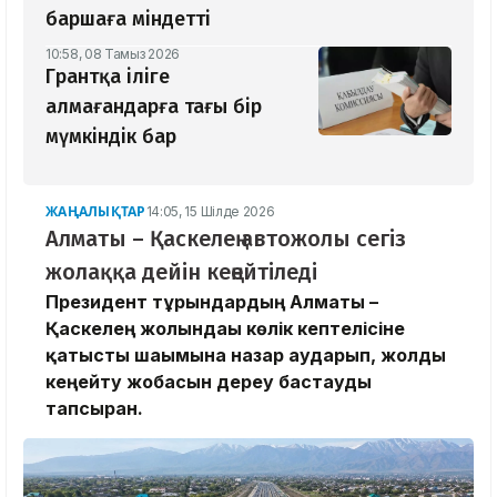
баршаға міндетті
10:58, 08 Тамыз 2026
Грантқа іліге
алмағандарға тағы бір
мүмкіндік бар
ЖАҢАЛЫҚТАР
14:05, 15 Шілде 2026
Алматы – Қаскелең автожолы сегіз
жолаққа дейін кеңейтіледі
Президент тұрғындардың Алматы –
Қаскелең жолындағы көлік кептелісіне
қатысты шағымына назар аударып, жолды
кеңейту жобасын дереу бастауды
тапсырған.