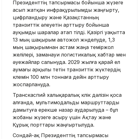
Президенттің тапсырмасы бойынша жүзеге
асып жатқан инфрақұрылымды жаңғырту,
цифрландыру және Қазақстанның
транзиттік әлеуетін арттыру бойынша
ауқымды шаралар атап өтілді. Қазіргі уақытта
13 мың шақырым автожол жөнделуде, 1,3
мың шақырымнан астам жаңа теміржол
желілері, заманауи логистикалық хабтар мен
әуежайлар салынуда. 2029 жылға қарай ел
аумағы арқылы өтетін транзиттік жүктердің
көлемін 100 млн тоннаға дейін арттыру
жоспарлануда.
Транскаспий халықаралық көлік дәлізін қоса
алғанда, мультимодальды маршруттарды
дамытуға ерекше назар аударылуда – бұл
жобаны жүзеге асыру үшін Ақтау және
Құрық порттары жаңғыртылуда.
Сондай-ақ Президенттің тапсырмасы