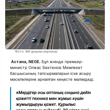
Фото: ЖИ арқылы әзірленді
Астана, NEGE.
Бұл жөнінде премьер-
министр Олжас Бектенов Мемлекет
басшысының тапсырмаларын іске асыру
мәселелеріне арналған кеңесте мәлімдеді.
«Мердігер осы аптаның соңына дейін
қажетті техника мен жұмыс күшін
жұмылдыруы қажет. Құрылыс