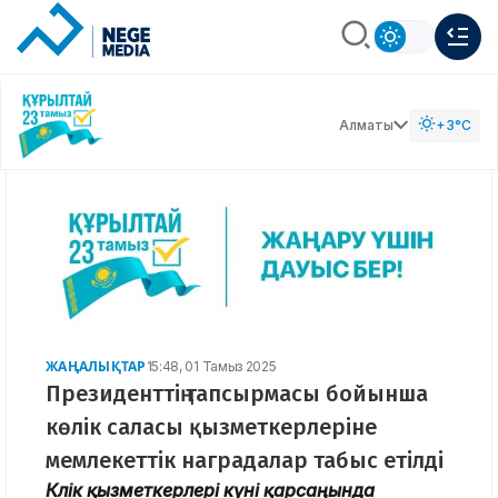
Алматы
+3°C
ЖАҢАЛЫҚТАР
15:48, 01 Тамыз 2025
Президенттің тапсырмасы бойынша
көлік саласы қызметкерлеріне
мемлекеттік наградалар табыс етілді
Көлік қызметкерлері күні қарсаңында