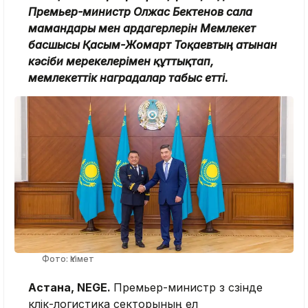
Премьер-министр Олжас Бектенов сала
мамандары мен ардагерлерін Мемлекет
басшысы Қасым-Жомарт Тоқаевтың атынан
кәсіби мерекелерімен құттықтап,
мемлекеттік наградалар табыс етті.
Фото: Үкімет
Астана, NEGE.
Премьер-министр өз сөзінде
көлік-логистика секторының ел