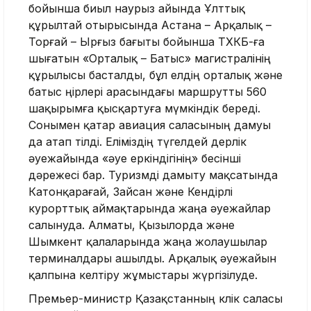
бойынша биыл наурыз айында Ұлттық
құрылтай отырысында Астана – Арқалық –
Торғай – Ырғыз бағыты бойынша ТХКБ-ға
шығатын «Орталық – Батыс» магистралінің
құрылысы басталды, бұл елдің орталық және
батыс өңірлері арасындағы маршрутты 560
шақырымға қысқартуға мүмкіндік береді.
Сонымен қатар авиация саласының дамуы
да атап өтілді. Еліміздің түгелдей дерлік
әуежайында «әуе еркіндігінің» бесінші
дәрежесі бар. Туризмді дамыту мақсатында
Катонқарағай, Зайсан және Кендірлі
курорттық аймақтарында жаңа әуежайлар
салынуда. Алматы, Қызылорда және
Шымкент қалаларында жаңа жолаушылар
терминалдары ашылды. Арқалық әуежайын
қалпына келтіру жұмыстары жүргізілуде.
Премьер-министр Қазақстанның көлік саласы