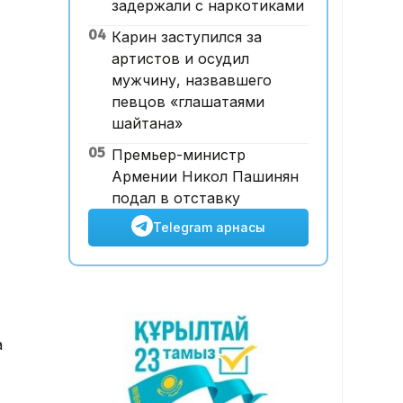
задержали с наркотиками
Абай облысы аумағындағы
04
Карин заступился за
орманды өрттен қорғауға 3
артистов и осудил
млрд теңгеден астам қаржы
мужчину, назвавшего
бөлінді
певцов «глашатаями
шайтана»
05
Премьер-министр
Армении Никол Пашинян
подал в отставку
Telegram арнасы
а