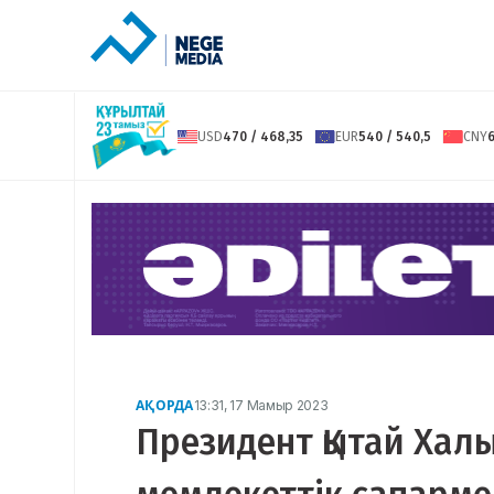
USD
470 / 468,35
EUR
540 / 540,5
CNY
6
АҚОРДА
13:31, 17 Мамыр 2023
Президент Қытай Хал