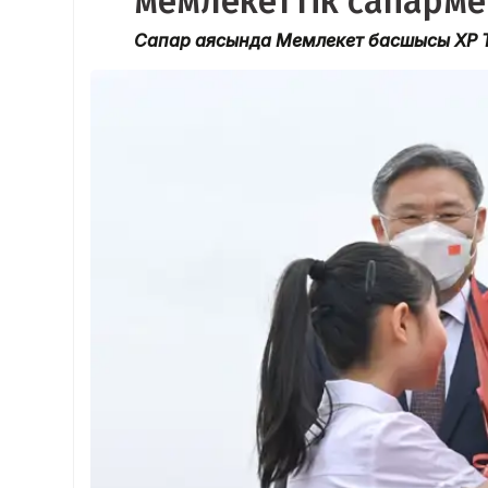
мемлекеттік сапарме
Сапар аясында Мемлекет басшысы ҚХР Т