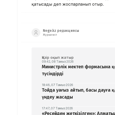
қатысады деп жоспарланып отыр.
Nege.kz редакциясы
Журналист
Қазір оқып жатыр
09:42, 08 Тамыз 2026
Министрлік мектеп формасына 
түсіндірді
18:46, 07 Тамыз 2026
Тойда уағыз айтып, басы дауға 
үндеу жасады
17:47, 07 Тамыз 2026
«Ресейден жеткізілген»: Алматы