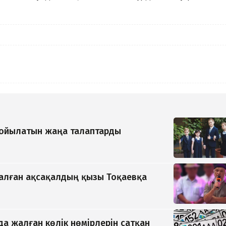
қойылатын жаңа талаптарды
қалған ақсақалдың қызы Тоқаевқа
да жалған көлік нөмірлерін сатқан