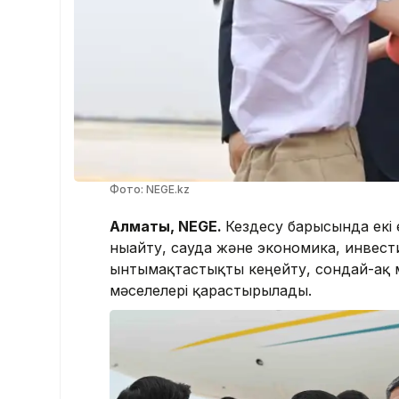
Фото: NEGE.kz
Алматы, NEGE.
Кездесу барысында екі е
нығайту, сауда және экономика, инвест
ынтымақтастықты кеңейту, сондай-ақ
мәселелері қарастырылады.