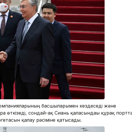
компанияларының басшыларымен кездеседі және
а өткізеді, сондай-ақ Сиань қаласындағы құрғақ портт
гетасын қалау рәсіміне қатысады.