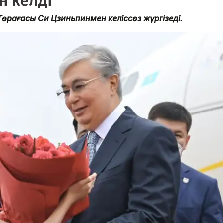
н келді
өрағасы Си Цзиньпинмен келіссөз жүргізеді.