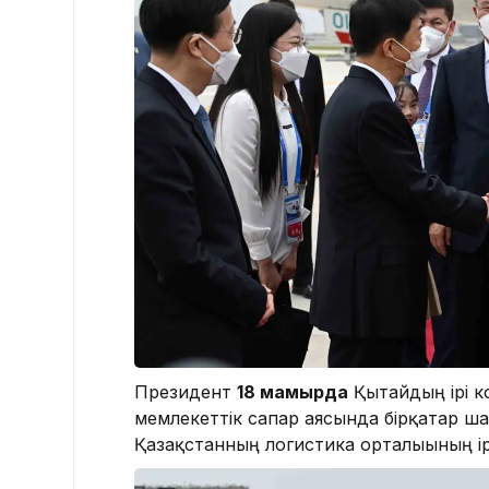
Президент
18 мамырда
Қытайдың ірі 
мемлекеттік сапар аясында бірқатар шар
Қазақстанның логистика орталығының ір