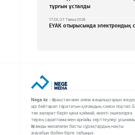
тұрғын ұсталды
17:29, 07 Тамыз 2026
ЕҮАК отырысында электрондық с
Nege.kz
– Қазақстан мен әлем жаңалықтарын жеде
әрі бейтарап тарататын қоғамдық-саяси портал. Б
тек ақпарат беріп қана қоймай, өзекті оқиғаларға
терең сараптама мен арнайы зерттеулер ұсынамы
Қоғамды мазалаған басты сұрақтардың нақты
жауабын бізбен бірге табыңыз.