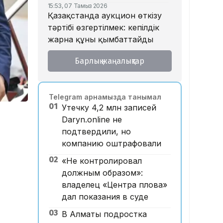
15:53, 07 Тамыз 2026
Қазақстанда аукцион өткізу
тәртібі өзгертілмек: кепілдік
жарна құны қымбаттайды
15:11, 07 Тамыз 2026
Барлық жаңалықтар
Мемлекеттік грант
иегерлерінің тізімі
жарияланды: 75 мыңнан
Telegram арнамызда танымал
астам талапкер тегін білім
01
Утечку 4,2 млн записей
алады
Daryn.online не
14:45, 07 Тамыз 2026
подтвердили, но
Ұлттық валютаны инфляция
компанию оштрафовали
қарқынының баяулауы
қолдап отыр – сарапшылар
02
«Не контролировал
должным образом»:
13:30, 07 Тамыз 2026
Фельдшер Ұлдана
владелец «Центра плова»
Мырзуанның қазасына
дал показания в суде
қатысты іс сотқа жолданды
03
В Алматы подростка
12:59, 07 Тамыз 2026