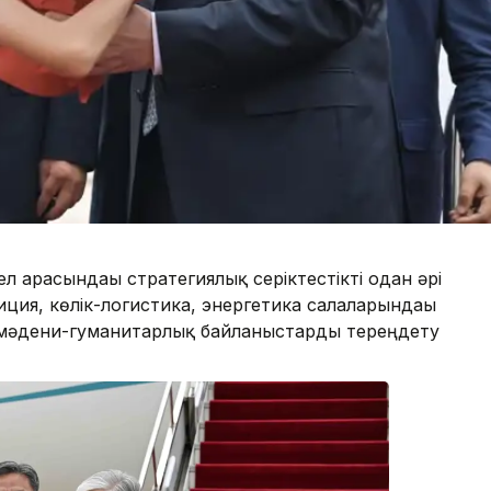
л арасындағы стратегиялық серіктестікті одан әрі
иция, көлік-логистика, энергетика салаларындағы
 мәдени-гуманитарлық байланыстарды тереңдету