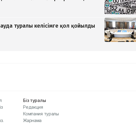
ауда туралы келісімге қол қойылды
л
Біз туралы
із
Редакция
Компания туралы
з.
Жарнама