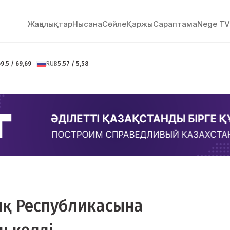
Жаңалықтар
Нысана
Сөйлe
Қаржы
Сараптама
Nege TV
9,5 / 69,69
RUB
5,57 / 5,58
ық Республикасына