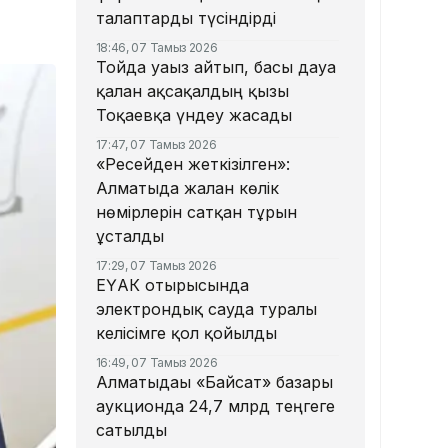
талаптарды түсіндірді
18:46, 07 Тамыз 2026
Тойда уағыз айтып, басы дауға
қалған ақсақалдың қызы
Тоқаевқа үндеу жасады
17:47, 07 Тамыз 2026
«Ресейден жеткізілген»:
Алматыда жалған көлік
нөмірлерін сатқан тұрғын
ұсталды
17:29, 07 Тамыз 2026
ЕҮАК отырысында
электрондық сауда туралы
келісімге қол қойылды
16:49, 07 Тамыз 2026
Алматыдағы «Байсат» базары
аукционда 24,7 млрд теңгеге
сатылды