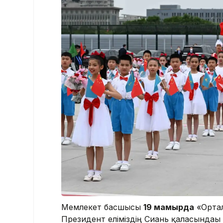
Мемлекет басшысы
19 мамырда
«Ортал
Президент еліміздің Сиань қаласындағы