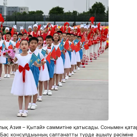
ық Азия – Қытай» саммитіне қатысады. Сонымен қата
 Бас консулдығының салтанатты түрде ашылу рәсіміне