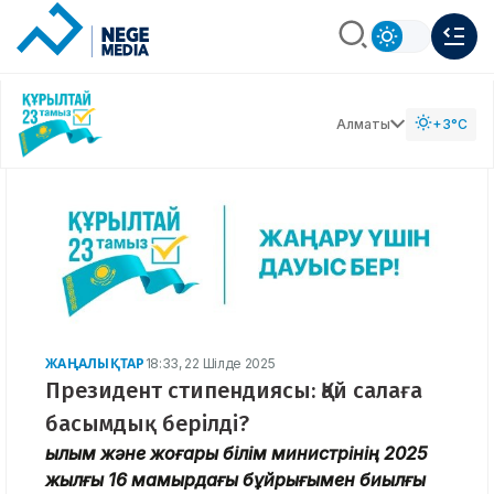
Алматы
+3°C
ЖАҢАЛЫҚТАР
18:33, 22 Шілде 2025
Президент стипендиясы: Қай салаға
басымдық берілді?
Ғылым және жоғары білім министрінің
2025
жылғы 16 мамырдағы бұйрығымен биылғы