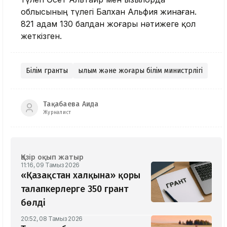
облысының түлегі Балхан Альфия жинаған.
821 адам 130 балдан жоғары нәтижеге қол
жеткізген.
Білім гранты
Ғылым және жоғары білім министрлігі
Тақабаева Аида
Журналист
Қазір оқып жатыр
11:16, 09 Тамыз 2026
«Қазақстан халқына» қоры
талапкерлерге 350 грант
бөлді
20:52, 08 Тамыз 2026