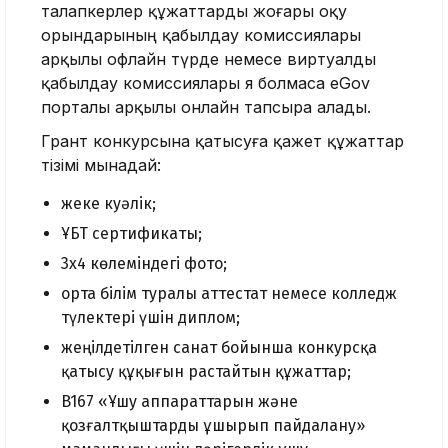
талапкерлер құжаттарды жоғары оқу
орындарының қабылдау комиссиялары
арқылы офлайн түрде немесе виртуалды
қабылдау комиссиялары я болмаса eGov
порталы арқылы онлайн тапсыра алады.
Грант конкурсына қатысуға қажет құжаттар
тізімі мынадай:
жеке куәлік;
ҰБТ сертификаты;
3х4 көлеміндегі фото;
орта білім туралы аттестат немесе колледж
түлектері үшін диплом;
жеңілдетілген санат бойынша конкурсқа
қатысу құқығын растайтын құжаттар;
B167 «Ұшу аппараттарын және
қозғалтқыштарды ұшырып пайдалану»