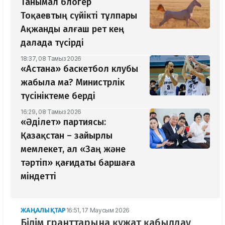
Танымал блогер
Тоқаевтың сүйікті тұлпары
Ақжанды алғаш рет кең
далада түсірді
18:37, 08 Тамыз 2026
«Астана» баскетбол клубы
жабыла ма? Министрлік
түсініктеме берді
16:29, 08 Тамыз 2026
«Әділет» партиясы:
Қазақстан – зайырлы
мемлекет, ал «Заң және
тәртіп» қағидаты баршаға
міндетті
ЖАҢАЛЫҚТАР
16:51, 17 Маусым 2026
Білім гранттарына құжат қабылдау