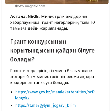
Фото: magnific.com
Астана, NEGE.
Министрлік өкілдерінің
хабарлауынша, грант иегерлерінің тізімі 10
тамызға дейін жарияланады.
Грант конкурсының
қорытындысын қайдан білуге
болады?
Грант иегерлерінің тізімімен Ғылым және
жоғары білім министрлігінің ресми ақпарат
көздерінен танысуға болады:
https://www.gov.kz/memleket/entities/sci?
lang=kk
https://t.me/gylym_jogary_bilim