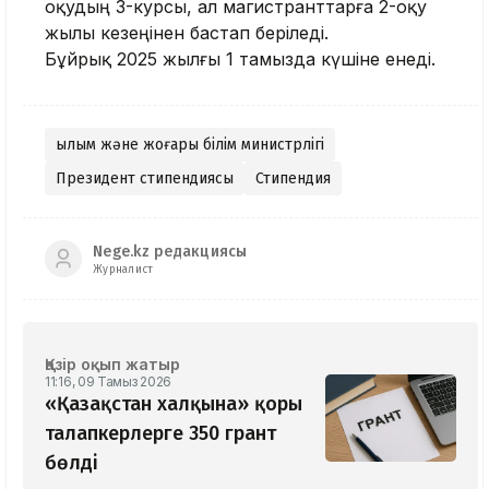
оқудың 3-курсы, ал магистранттарға 2-оқу
жылы кезеңінен бастап беріледі.
Бұйрық 2025 жылғы 1 тамызда күшіне енеді.
Ғылым және жоғары білім министрлігі
Президент стипендиясы
Стипендия
Nege.kz редакциясы
Журналист
Қазір оқып жатыр
11:16, 09 Тамыз 2026
«Қазақстан халқына» қоры
талапкерлерге 350 грант
бөлді