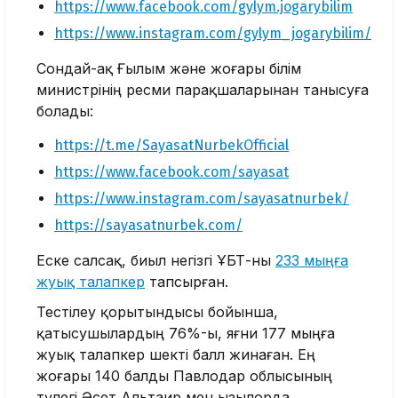
https://www.facebook.com/gylym.jogarybilim
https://www.instagram.com/gylym_jogarybilim/
Сондай-ақ Ғылым және жоғары білім
министрінің ресми парақшаларынан танысуға
болады:
https://t.me/SayasatNurbekOfficial
https://www.facebook.com/sayasat
https://www.instagram.com/sayasatnurbek/
https://sayasatnurbek.com/
Еске салсақ, биыл негізгі ҰБТ-ны
233 мыңға
жуық талапкер
тапсырған.
Тестілеу қорытындысы бойынша,
қатысушылардың 76%-ы, яғни 177 мыңға
жуық талапкер шекті балл жинаған. Ең
жоғары 140 балды Павлодар облысының
түлегі Әсет Альтаир мен Қызылорда