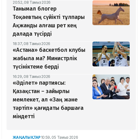
20:52, 08 Тамыз 2026
Танымал блогер
Тоқаевтың сүйікті тұлпары
Ақжанды алғаш рет кең
далада түсірді
18:37, 08 Тамыз 2026
«Астана» баскетбол клубы
жабыла ма? Министрлік
түсініктеме берді
16:29, 08 Тамыз 2026
«Әділет» партиясы:
Қазақстан – зайырлы
мемлекет, ал «Заң және
тәртіп» қағидаты баршаға
міндетті
ЖАҢАЛЫҚТАР
10:59, 05 Тамыз 2026