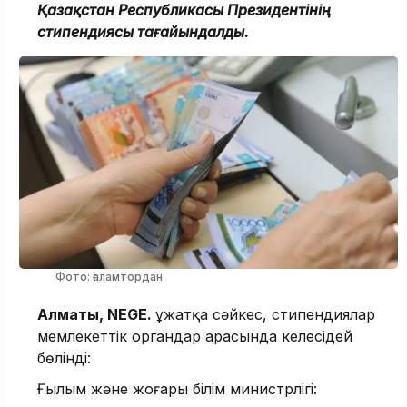
Қазақстан Республикасы Президентінің
стипендиясы тағайындалды.
Фото: ғаламтордан
Алматы, NEGE.
Құжатқа сәйкес, стипендиялар
мемлекеттік органдар арасында келесідей
бөлінді:
Ғылым және жоғары білім министрлігі: