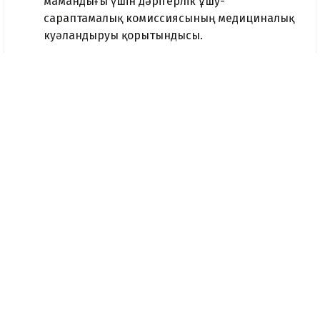
мамандығы үшін дәрігерлік ұшу-
сараптамалық комиссиясының медициналық
куәландыруы қорытындысы.
Еске салсақ, 8 маусымда Ғылым және жоғары
білім министрлігі негізгі ҰБТ-ның аралық
қорытындысын жариялады. Жалпы негізгі ҰБТ
басталғалы талапкерлер 187 мың рет сынақ
тапсырған. Оның ішінде тест
тапсырушылардың 73%-ы қазақ тілін, 27%-ы
орыс тілін таңдаса, тек 323 талапкер ғана
ағылшын тілінде тапсырылған.
Төртінші аптаның қорытындысы бойынша
талапкерлердің 67%-ы шекті балды жинаған.
Грант
Ғылым және жоғары білім министрлігі
Құжат