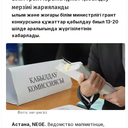
мерзімі жарияланды
Ғылым және жоғары білім министрлігі грант
конкурсына құжаттар қабылдау биыл 13-20
шілде аралығында жүргізілетінін
хабарлады.
Фото: ser-per.kz
Астана, NEGE.
Ведомство мәліметінше,