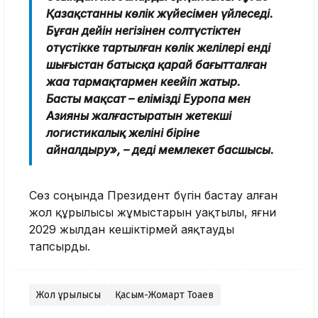
Қазақстанның көлік жүйесімен үйлеседі.
Бұған дейін негізінен солтүстіктен
оңтүстікке тартылған көлік желілері енді
шығыстан батысқа қарай бағытталған
жаңа тармақтармен кеңейіп жатыр.
Басты мақсат – елімізді Еуропа мен
Азияны жалғастыратын жетекші
логистикалық желінің біріне
айналдыру», – деді мемлекет басшысы.
Сөз соңында Президент бүгін бастау алған
жол құрылысы жұмыстарын уақтылы, яғни
2029 жылдан кешіктірмей аяқтауды
тапсырды.
Жол құрылысы
Қасым-Жомарт Тоқаев