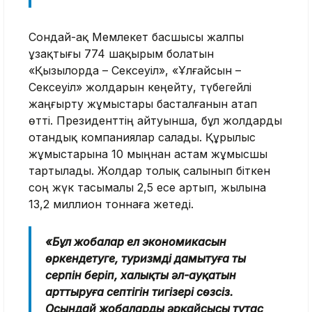
Сондай-ақ Мемлекет басшысы жалпы
ұзақтығы 774 шақырым болатын
«Қызылорда – Сексеуіл», «Ұлғайсын –
Сексеуіл» жолдарын кеңейту, түбегейлі
жаңғырту жұмыстары басталғанын атап
өтті. Президенттің айтуынша, бұл жолдарды
отандық компаниялар салады. Құрылыс
жұмыстарына 10 мыңнан астам жұмысшы
тартылады. Жолдар толық салынып біткен
соң жүк тасымалы 2,5 есе артып, жылына
13,2 миллион тоннаға жетеді.
«Бұл жобалар ел экономикасын
өркендетуге, туризмді дамытуға тың
серпін беріп, халықтың әл-ауқатын
арттыруға септігін тигізері сөзсіз.
Осындай жобалардың әрқайсысы тұтас