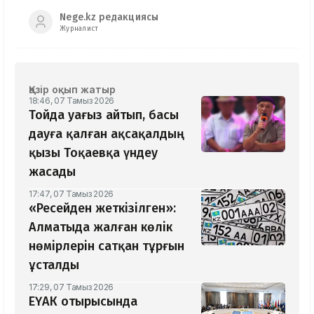
Nege.kz редакциясы
Журналист
Қазір оқып жатыр
18:46, 07 Тамыз 2026
Тойда уағыз айтып, басы
дауға қалған ақсақалдың
қызы Тоқаевқа үндеу
жасады
17:47, 07 Тамыз 2026
«Ресейден жеткізілген»:
Алматыда жалған көлік
нөмірлерін сатқан тұрғын
ұсталды
17:29, 07 Тамыз 2026
ЕҮАК отырысында