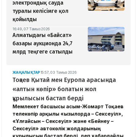
электрондық сауда
туралы келісімге қол
қойылды
16:49, 07 Тамыз 2026
Алматыдағы «Байсат»
базары аукционда 24,7
млрд теңгеге сатылды
ЖАҢАЛЫҚТАР
15:57, 03 Тамыз 2026
Тоқаев Қытай мен Еуропа арасында
«алтын көпір» болатын жол
құрылысын бастап берді
Мемлекет басшысы Қасым-Жомарт Тоқаев
телекөпір арқылы «Қызылорда – Сексеуіл»,
«Ұлғайсын – Сексеуіл» және «Бейнеу –
Сексеуіл» автокөлік жолдарының
құрылысын бастап берді, деп хабарлайды