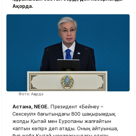
Ақорда.
Фото: Ақорда
Астана, NEGE.
Президент «Бейнеу –
Сексеуіл» бағытындағы 800 шақырымдық
жолды Қытай мен Еуропаны жалғайтын
«алтын көпір» деп атады. Оның айтуынша,
бұл жоба Қытай шекарасындағы өткізу