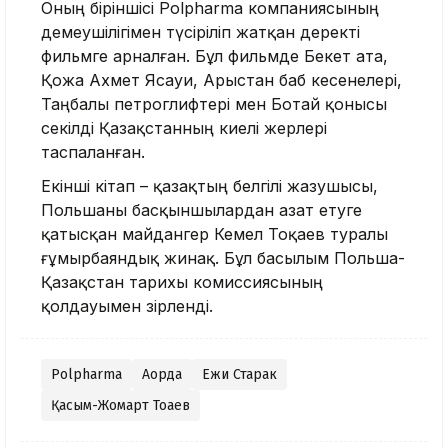
Оның біріншісі Polpharma компаниясының
демеушілігімен түсіріліп жатқан деректі
фильмге арналған. Бұл фильмде Бекет ата,
Қожа Ахмет Ясауи, Арыстан баб кесенелері,
Таңбалы петроглифтері мен Ботай қонысы
секілді Қазақстанның киелі жерлері
таспаланған.
Екінші кітап – қазақтың белгілі жазушысы,
Польшаны басқыншылардан азат етуге
қатысқан майдангер Кемел Тоқаев туралы
ғұмырбаяндық жинақ. Бұл басылым Польша-
Қазақстан тарихы комиссиясының
қолдауымен әзірленді.
Polpharma
Ақорда
Ежи Старак
Қасым-Жомарт Тоқаев