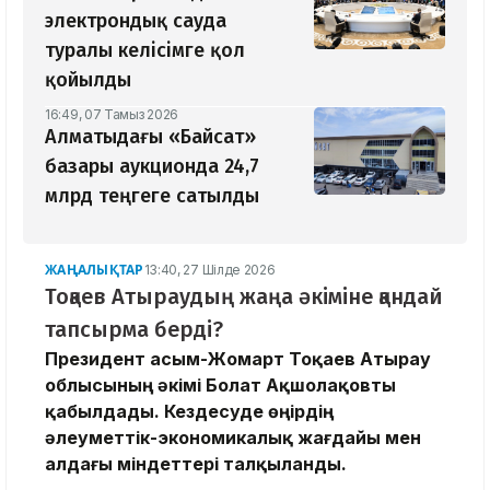
электрондық сауда
туралы келісімге қол
қойылды
16:49, 07 Тамыз 2026
Алматыдағы «Байсат»
базары аукционда 24,7
млрд теңгеге сатылды
ЖАҢАЛЫҚТАР
13:40, 27 Шілде 2026
Тоқаев Атыраудың жаңа әкіміне қандай
тапсырма берді?
Президент Қасым-Жомарт Тоқаев Атырау
облысының әкімі Болат Ақшолақовты
қабылдады. Кездесуде өңірдің
әлеуметтік-экономикалық жағдайы мен
алдағы міндеттері талқыланды.