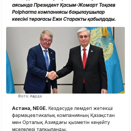
аясында Президент Қасым-Жомарт Тоқаев
Polpharma компаниясы бақылаушылар
кеңесінің төрағасы Ежи Старакты қабылдады.
Фото: Ақорда
Астана, NEGE.
Кездесуде әлемдегі жетекші
фармацевтикалық компанияның Қазақстан
мен Орталық Азиядағы қызметін кеңейту
мәселелері талқыланды.