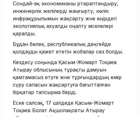
Сондай-ақ экономиканы әртараптандыру,
инженерлік желілерді жаңғырту, көлік
инфрақұрылымын жақсарту және өңірдегі
экологиялық ахуалды оңалту мәселелері
қаралды.
Бұдан бөлек, республикалық деңгейде
қолдауды қажет ететін жобалар сөз болды.
Кездесу соңында Қасым-Жомарт Тоқаев
Атырау облысының тұрақты дамуын
қамтамасыз етуге және тұрғындардың өмір
сүру сапасын жақсартуға бағытталған
бірқатар тапсырма берді.
Еске салсақ, 17 шілдеде Қасым-Жомарт
Тоқаев Болат Ақшолақовты Атырау
облысының әкімі лауазымына
тағайындады
.
Бұған дейін ол энергетика министрі,
Президенттің кеңесшісі, KAZENERGY