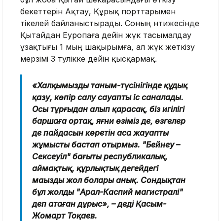
бекеттерін Ақтау, Құрық порттарымен
тікелей байланыстырады. Соның нәтижесінде
Қытайдан Еуропаға дейін жүк тасымалдау
ұзақтығы 1 мың шақырымға, ал жүк жеткізу
мерзімі 3 тәулікке дейін қысқармақ.
«Халқымыздың таным-түсінігінде құдық
қазу, көпір салу сауапты іс саналады.
Осы тұрғыдан алып қарасақ, біз игілігі
баршаға ортақ, яғни өзіміз де, өзгелер
де пайдасын көретін аса жауапты
жұмысты бастап отырмыз. "Бейнеу –
Сексеуіл" бағыты республикалық,
аймақтық, құрлықтық деңгейдегі
маңызды жол болары анық. Сондықтан
бұл жолды "Арал-Каспий магистралі"
деп атаған дұрыс», – деді Қасым-
Жомарт Тоқаев.