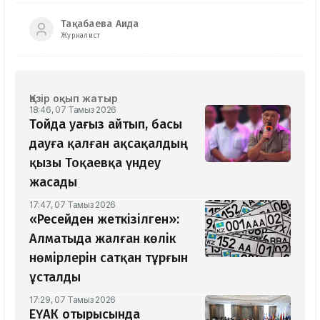
Тақабаева Аида
Журналист
Қазір оқып жатыр
18:46, 07 Тамыз 2026
Тойда уағыз айтып, басы
дауға қалған ақсақалдың
қызы Тоқаевқа үндеу
жасады
17:47, 07 Тамыз 2026
«Ресейден жеткізілген»:
Алматыда жалған көлік
нөмірлерін сатқан тұрғын
ұсталды
17:29, 07 Тамыз 2026
ЕҮАК отырысында