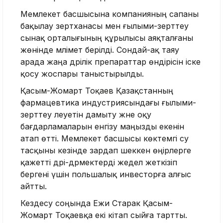
Мемлекет басшысына компанияның сапаны
бақылау зертханасы мен ғылыми-зерттеу
сынақ орталығының құрылысы аяқталғаны
жөнінде мәлімет берілді. Сондай-ақ таяу
арада жаңа дәрілік препараттар өндірісін іске
қосу жоспары таныстырылды.
Қасым-Жомарт Тоқаев Қазақстанның
фармацевтика индустриясындағы ғылыми-
зерттеу әлеуетін дамыту және оқу
бағдарламаларын енгізу маңызды екенін
атап өтті. Мемлекет басшысы көктемгі су
тасқыны кезінде зардап шеккен өңірлерге
қажетті дәрі-дәрмектерді жедел жеткізіп
бергені үшін польшалық инвесторға алғыс
айтты.
Кездесу соңында Ежи Старак Қасым-
Жомарт Тоқаевқа екі кітап сыйға тартты.