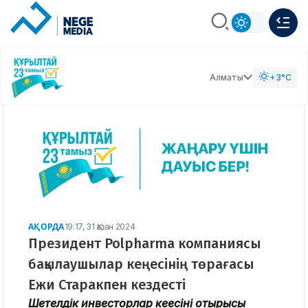
Алматы
+3°C
АҚОРДА
19:17, 31 Қазан 2024
Президент Polpharma компаниясы
бақылаушылар кеңесінің төрағасы
Ежи Старакпен кездесті
Шетелдік инвесторлар кеңесінің отырысы