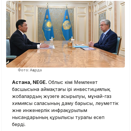
Фото: Ақорда
Астана, NEGE.
Облыс әкімі Мемлекет
басшысына аймақтағы ірі инвестициялық
жобалардың жүзеге асырылуы, мұнай-газ
химиясы саласының даму барысы, әлеуметтік
және инженерлік инфрақұрылым
нысандарының құрылысы туралы есеп
берді.