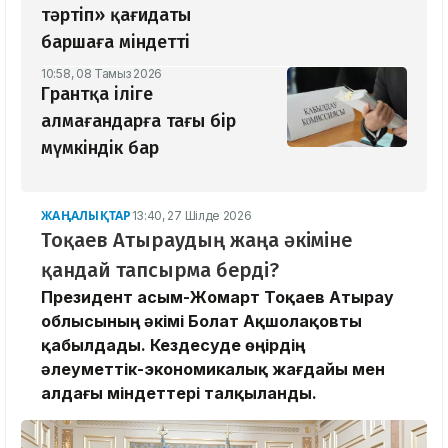
тәртіп» қағидаты
баршаға міндетті
10:58, 08 Тамыз 2026
Грантқа іліге
алмағандарға тағы бір
мүмкіндік бар
ЖАҢАЛЫҚТАР
13:40, 27 Шілде 2026
Тоқаев Атыраудың жаңа әкіміне
қандай тапсырма берді?
Президент Қасым-Жомарт Тоқаев Атырау
облысының әкімі Болат Ақшолақовты
қабылдады. Кездесуде өңірдің
әлеуметтік-экономикалық жағдайы мен
алдағы міндеттері талқыланды.