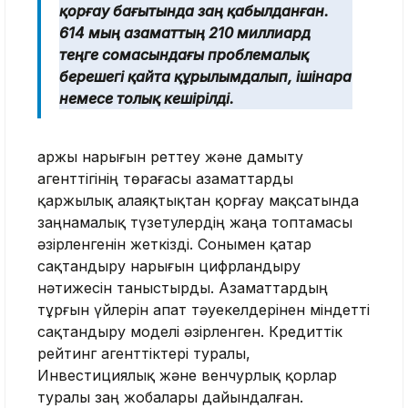
қорғау бағытында заң қабылданған.
614 мың азаматтың 210 миллиард
теңге сомасындағы проблемалық
берешегі қайта құрылымдалып, ішінара
немесе толық кешірілді.
Қаржы нарығын реттеу және дамыту
агенттігінің төрағасы азаматтарды
қаржылық алаяқтықтан қорғау мақсатында
заңнамалық түзетулердің жаңа топтамасы
әзірленгенін жеткізді. Сонымен қатар
сақтандыру нарығын цифрландыру
нәтижесін таныстырды. Азаматтардың
тұрғын үйлерін апат тәуекелдерінен міндетті
сақтандыру моделі әзірленген. Кредиттік
рейтинг агенттіктері туралы,
Инвестициялық және венчурлық қорлар
туралы заң жобалары дайындалған.