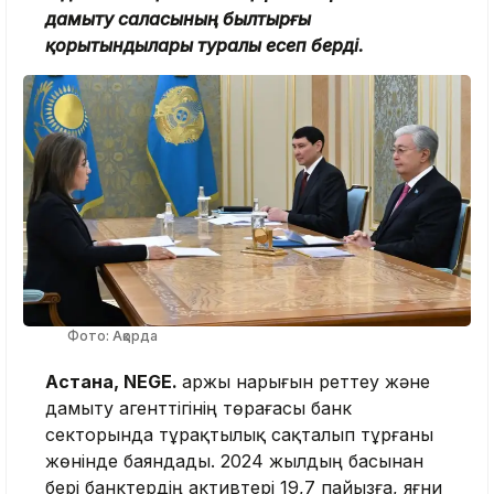
дамыту саласының былтырғы
қорытындылары туралы есеп берді.
Фото: Ақорда
Астана, NEGE.
Қаржы нарығын реттеу және
дамыту агенттігінің төрағасы банк
секторында тұрақтылық сақталып тұрғаны
жөнінде баяндады. 2024 жылдың басынан
бері банктердің активтері 19,7 пайызға, яғни