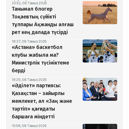
20:52, 08 Тамыз 2026
Танымал блогер
Тоқаевтың сүйікті
тұлпары Ақжанды алғаш
рет кең далада түсірді
18:37, 08 Тамыз 2026
«Астана» баскетбол
клубы жабыла ма?
Министрлік түсініктеме
берді
16:29, 08 Тамыз 2026
«Әділет» партиясы:
Қазақстан – зайырлы
мемлекет, ал «Заң және
тәртіп» қағидаты
баршаға міндетті
10:58, 08 Тамыз 2026