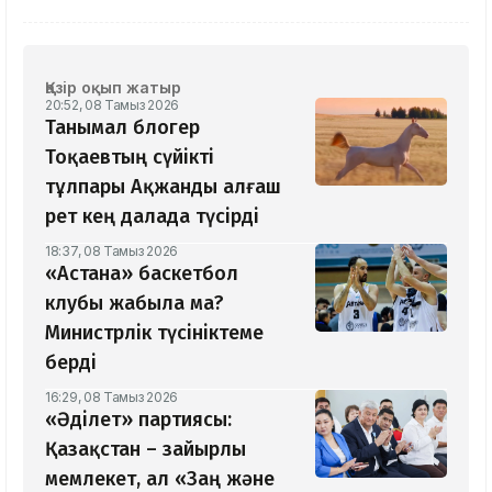
Қазір оқып жатыр
20:52, 08 Тамыз 2026
Танымал блогер
Тоқаевтың сүйікті
тұлпары Ақжанды алғаш
рет кең далада түсірді
18:37, 08 Тамыз 2026
«Астана» баскетбол
клубы жабыла ма?
Министрлік түсініктеме
берді
16:29, 08 Тамыз 2026
«Әділет» партиясы:
Қазақстан – зайырлы
мемлекет, ал «Заң және