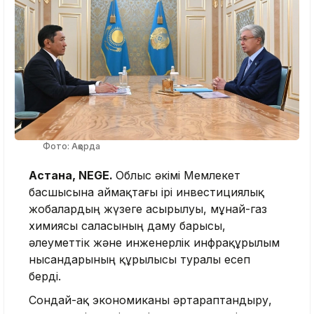
Фото: Ақорда
Астана, NEGE.
Облыс әкімі Мемлекет
басшысына аймақтағы ірі инвестициялық
жобалардың жүзеге асырылуы, мұнай-газ
химиясы саласының даму барысы,
әлеуметтік және инженерлік инфрақұрылым
нысандарының құрылысы туралы есеп
берді.
Сондай-ақ экономиканы әртараптандыру,