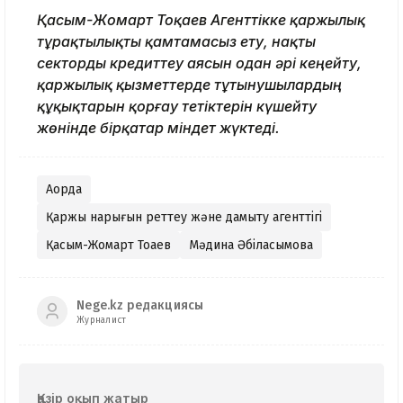
Қасым-Жомарт Тоқаев Агенттікке қаржылық
тұрақтылықты қамтамасыз ету, нақты
секторды кредиттеу аясын одан әрі кеңейту,
қаржылық қызметтерде тұтынушылардың
құқықтарын қорғау тетіктерін күшейту
жөнінде бірқатар міндет жүктеді.
Ақорда
Қаржы нарығын реттеу және дамыту агенттігі
Қасым-Жомарт Тоқаев
Мәдина Әбілқасымова
Nege.kz редакциясы
Журналист
Қазір оқып жатыр