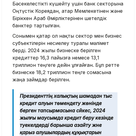
Бәсекелестікті күшейту үшін банк секторына
Оңтүстік Кореядан, Қатар Мемлекетінен және
Біріккен Араб Әмірліктерінен шетелдік
банктер тартылған.
Сонымен қатар ол нақты сектор мен бизнес
субъектілерін несиелеу туралы мәлімет
берді. 2024 жылы бизнеске берілген
кредиттер 16,3 пайызға немесе 13,1
триллион теңгеге дейін ұлғайған. Бұл ретте
бизнеске 18,2 триллион теңге сомасына
жаңа займдар берілген.
Президенттің халықтың шамадан тыс
кредит алуын төмендету жөнінде
берген тапсырмасына сәйкес, 2024
жылғы маусымда кредит беру кезінде
тәуекелдерді барынша азайту және
қарыз алушылардың құқықтарын