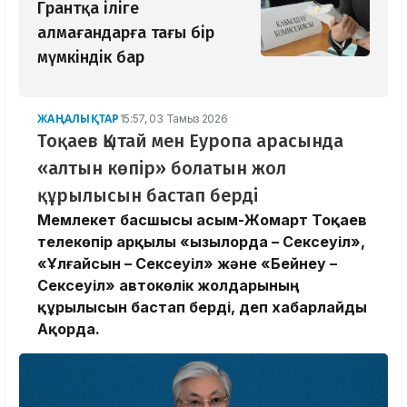
Грантқа іліге
алмағандарға тағы бір
мүмкіндік бар
ЖАҢАЛЫҚТАР
15:57, 03 Тамыз 2026
Тоқаев Қытай мен Еуропа арасында
«алтын көпір» болатын жол
құрылысын бастап берді
Мемлекет басшысы Қасым-Жомарт Тоқаев
телекөпір арқылы «Қызылорда – Сексеуіл»,
«Ұлғайсын – Сексеуіл» және «Бейнеу –
Сексеуіл» автокөлік жолдарының
құрылысын бастап берді, деп хабарлайды
Ақорда.