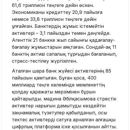
61,6 триллион теңгеге дейін өскен.
Экономиканы кредиттеу 20,9 пайызға
немесе 33,8 триллион теңгеге дейін
ұлғайған. Банктердің жұмыс істемейтін
активтері – 3,1 пайыздан төмен деңгейде.
Агенттік 21 банкке жыл сайынғы қадағалау-
бағалау жұмыстарын аяқтаған. Сондай-ақ 11
банктің активі сапалық тұрғыдан бағаланып,
стресс-тестілеу жүргізілген.
Аталған шара банк жүйесі активтерінің 85
пайызын қамтыған. Бұған қоса, 400
миллиард теңге көлемінде мемлекеттің
қолдау қаражаты мерзімінен бұрын
қайтарылды. мәдина Әбілқасымова стрестік
активтер нарығын дамытуды көздейтін
заңнамалық түзетулер қабылданып, осы
тектес активтерді сатуға арналған алғашқы
цифрлық платформа іске қосылғанын айтты.