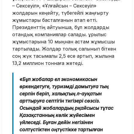
– Сексеуіл», «Ұлғайсын – Сексеуіл»
жолдарын кеңейту, түбегейлі жаңғырту
жұмыстары басталғанын атап өтті.
Президенттің айтуынша, бұл жолдарды
отандық компаниялар салады. Құрылыс
жұмыстарына 10 мыңнан астам жұмысшы
тартылады. Жолдар толық салынып біткен
соң жүк тасымалы 2,5 есе артып, жылына
13,2 миллион тоннаға жетеді.
«Бұл жобалар ел экономикасын
өркендетуге, туризмді дамытуға тың
серпін беріп, халықтың әл-ауқатын
арттыруға септігін тигізері сөзсіз.
Осындай жобалардың әрқайсысы тұтас
Қазақстанның көлік жүйесімен
үйлеседі. Бұған дейін негізінен
солтүстіктен оңтүстікке тартылған