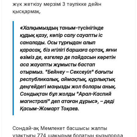
жүк жеткізу мерзімі 3 тәулікке дейін
қысқармақ.
«Халқымыздың таным-түсінігінде
құдық қазу, көпір салу сауапты іс
саналады. Осы тұрғыдан алып
қарасақ, біз игілігі баршаға ортақ, яғни
өзіміз де, өзгелер де пайдасын көретін
аса жауапты жұмысты бастап
отырмыз. "Бейнеу – Сексеуіл" бағыты
республикалық, аймақтық, құрлықтық
деңгейдегі маңызды жол болары анық.
Сондықтан бұл жолды "Арал-Каспий
магистралі" деп атаған дұрыс», – деді
Қасым-Жомарт Тоқаев.
Сондай-ақ Мемлекет басшысы жалпы
ұзақтығы 774 шақырым болатын «Қызылорда