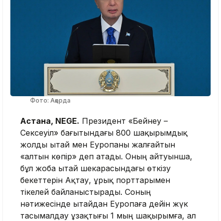
Фото: Ақорда
Астана, NEGE.
Президент «Бейнеу –
Сексеуіл» бағытындағы 800 шақырымдық
жолды Қытай мен Еуропаны жалғайтын
«алтын көпір» деп атады. Оның айтуынша,
бұл жоба Қытай шекарасындағы өткізу
бекеттерін Ақтау, Құрық порттарымен
тікелей байланыстырады. Соның
нәтижесінде Қытайдан Еуропаға дейін жүк
тасымалдау ұзақтығы 1 мың шақырымға, ал