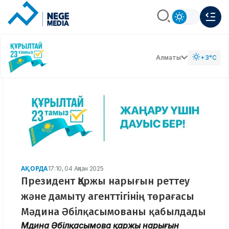
Алматы
+3°C
АҚОРДА
17:10, 04 Ақпан 2025
Президент Қаржы нарығын реттеу
және дамыту агенттігінің төрағасы
Мәдина Әбілқасымованы қабылдады
Мәдина Әбілқасымова қаржы нарығын