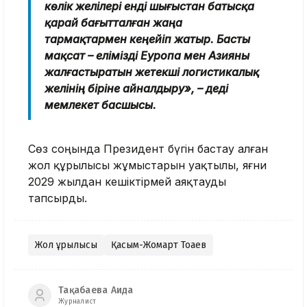
көлік желілері енді шығыстан батысқа
қарай бағытталған жаңа
тармақтармен кеңейіп жатыр. Басты
мақсат – елімізді Еуропа мен Азияны
жалғастыратын жетекші логистикалық
желінің біріне айналдыру», – деді
мемлекет басшысы.
Сөз соңында Президент бүгін бастау алған
жол құрылысы жұмыстарын уақтылы, яғни
2029 жылдан кешіктірмей аяқтауды
тапсырды.
Жол құрылысы
Қасым-Жомарт Тоқаев
Тақабаева Аида
Журналист