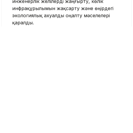
инженерлік желілерді жаңғырту, көлік
инфрақұрылымын жақсарту және өңірдегі
экологиялық ахуалды оңалту мәселелері
қаралды.
Бұдан бөлек, республикалық деңгейде
қолдауды қажет ететін жобалар сөз болды.
Кездесу соңында Қасым-Жомарт Тоқаев
Атырау облысының тұрақты дамуын
қамтамасыз етуге және тұрғындардың өмір
сүру сапасын жақсартуға бағытталған
бірқатар тапсырма берді.
Еске салсақ, 17 шілдеде Қасым-Жомарт
Тоқаев Болат Ақшолақовты Атырау
облысының әкімі лауазымына
тағайындады
.
Бұған дейін ол энергетика министрі,
Президенттің кеңесшісі, KAZENERGY
қауымдастығының төрағасы болған.