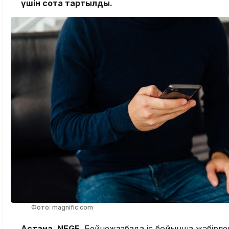
үшін сотқа тартылды.
Фото: magnific.com
Астана, NEGE.
Бейнежазбада іс бойынша жәбірле