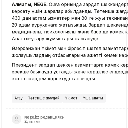
Алматы, NEGE.
Оқиға орнында зардап шеккендерге
көрсету үшін шаралар қабылданды. Төтенше жағда
430-дан астам қызметкер мен 80-ге жуық техник
29 адам ауруханаға жатқызылды. Зардап шеккенде
медициналық, психологиялық және басқа да көмек к
Апаттық-құтқару жұмыстары жалғасуда.
Әзербайжан Үкіметімен бірлесіп шетел азаматтары 
жолаушылардың отбасыларына қажетті көмек көрс
Президент зардап шеккен азаматтарға көмек кө
ерекше бақылауда ұстауды және көршілес елдерді
қажетті жәрдем көрсетуді тапсырды.
Ақтау
Төтенше жағдай
Үкімет
Ұшақ апаты
Nege.kz редакциясы
Журналист