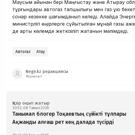
Маусым айынан бері Маңғыстау және Атырау об
тұрғындары автогаз тапшылығы мен газ құю бекет
сонар кезекке шағымданып келеді. Алайда Энерг
министрлігі өңірлерге сұйытылған мұнай газы қаж
де артық көлемде жеткізіліп жатқанын мәлімдеді.
Автогаз
Ақтау
Nege.kz редакциясы
Журналист
Қазір оқып жатыр
20:52, 08 Тамыз 2026
Танымал блогер Тоқаевтың сүйікті тұлпары
Ақжанды алғаш рет кең далада түсірді