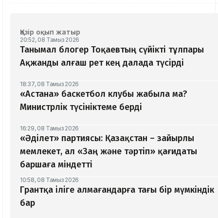
Қазір оқып жатыр
20:52, 08 Тамыз 2026
Танымал блогер Тоқаевтың сүйікті тұлпары
Ақжанды алғаш рет кең далада түсірді
18:37, 08 Тамыз 2026
«Астана» баскетбол клубы жабыла ма?
Министрлік түсініктеме берді
16:29, 08 Тамыз 2026
«Әділет» партиясы: Қазақстан – зайырлы
мемлекет, ал «Заң және тәртіп» қағидаты
баршаға міндетті
10:58, 08 Тамыз 2026
Грантқа іліге алмағандарға тағы бір мүмкіндік
бар