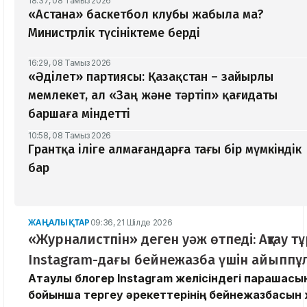
18:37, 08 Тамыз 2026
«Астана» баскетбол клубы жабыла ма?
Министрлік түсініктеме берді
16:29, 08 Тамыз 2026
«Әділет» партиясы: Қазақстан – зайырлы
мемлекет, ал «Заң және тәртіп» қағидаты
баршаға міндетті
10:58, 08 Тамыз 2026
Грантқа іліге алмағандарға тағы бір мүмкіндік
бар
ЖАҢАЛЫҚТАР
09:36, 21 Шілде 2026
«Журналистпін» деген уәж өтпеді: Ақтау 
Instagram-дағы бейнежазба үшін айыппұл
Ақтаулық блогер Instagram желісіндегі парақшасы
бойынша тергеу әрекеттерінің бейнежазбасын