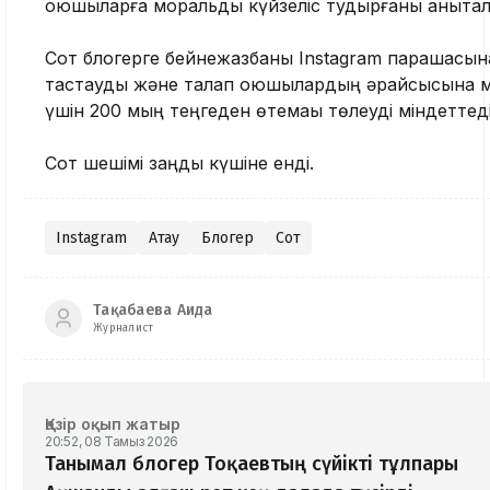
қоюшыларға моральдық күйзеліс тудырғаны анықтал
Сот блогерге бейнежазбаны Instagram парақшасы
тастауды және талап қоюшылардың әрқайсысына м
үшін 200 мың теңгеден өтемақы төлеуді міндеттеді
Сот шешімі заңды күшіне енді.
Instagram
Ақтау
Блогер
Сот
Тақабаева Аида
Журналист
Қазір оқып жатыр
20:52, 08 Тамыз 2026
Танымал блогер Тоқаевтың сүйікті тұлпары