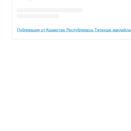
Ақтау
Мәйіт
Тақабаева Аида
Журналист
Қазір оқып жатыр
20:52, 08 Тамыз 2026
Танымал блогер Тоқаевтың сүйікті тұлпары
Ақжанды алғаш рет кең далада түсірді