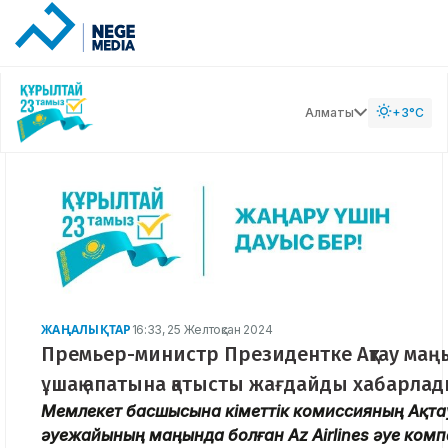
Алматы
+3°C
ЖАҢАЛЫҚТАР
16:33, 25 Желтоқсан 2024
Премьер-министр Президентке Ақтау маң
ұшақ апатына қатысты жағдайды хабарла
Мемлекет басшысына Үкіметтік комиссияның Ақта
әуежайының маңында болған Аz Airlines әуе ком