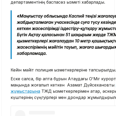
департаментінің баспасөз қызметі хабарлады.
«Маңғыстау облысында Каспий теңізі жағала
жабдықталмаған учаскесінде суға түсу кезінд
кеткен жасөспірімді іздестіру-құтқару жұмыст
Бүгін Ақтау қаласынан 51 шақырым жерде ТЖ
қызметкерлері жағалаудан 10 метр қашықтықт
жасөспірімнің мәйітін тауып, жағаға шығарды»,
хабарламада.
Кейін мәйіт полиция қызметкерлеріне тапсырылды
Еске салсақ, бір апта бұрын Ақтаудағы O'Mir курортты
маңында жоғалып кеткен Азамат Дүйсехановты
жұмыстарына
ТЖД қызметкерлерімен қатар, әскери
күштерінің сүңгуірлері мен дрондар жұмылдырыл