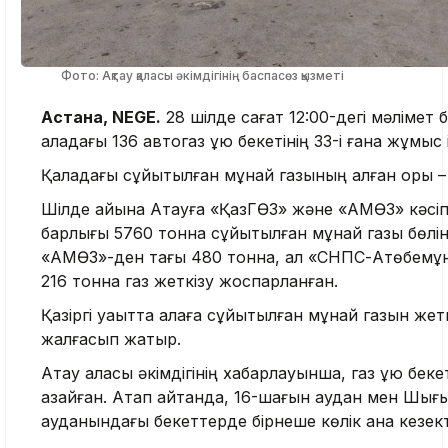
Фото: Ақтау қаласы әкімдігінің баспасөз қызметі
Астана, NEGE.
28 шілде сағат 12:00-дегі мәлімет
қаладағы 136 автогаз құю бекетінің 33-і ғана жұмыс 
Қаладағы сұйытылған мұнай газының қалған қоры –
Шілде айына Ақтауға «ҚазГӨЗ» және «АМӨЗ» кәс
барлығы 5760 тонна сұйытылған мұнай газы бөлінг
«АМӨЗ»-ден тағы 480 тонна, ал «СНПС-Ақтөбемұн
216 тонна газ жеткізу жоспарланған.
Қазіргі уақытта қалаға сұйытылған мұнай газын же
жалғасып жатыр.
Ақтау қаласы әкімдігінің хабарлауынша, газ құю беке
азайған. Атап айтқанда, 16-шағын аудан мен Шығ
ауданындағы бекеттерде бірнеше көлік қана кезек