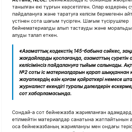
танылған екі тұрғын көрсетілген. Олар өздерінің 
пайдалануға және таратуға келісім бермегенін ай
үстінен сотқа шағым түсірген. Шағым түсірушілер
бейнематериалды алып тастауды және моральдық 
алуды талап еткен.
«Азаматтық кодекстің 145-бабына сәйкес, заң
жағдайларды қоспағанда, азаматтың суретін 
келісімінсіз пайдалануға тыйым салынады. Ақ
№2 соты іс материалдарын қарап шыққаннан к
жауапкердің өзін қоғам қайраткері немесе шт
журналист екендігі туралы дәлелдерін ескермед
сот хабарламасында.
Сондай-ақ сот бейнежазба жарияланған адамдарды
етілмейтін материалдар санатына жатпайтынын ат
қоса бейнежазбаның жариялануы мен ондағы теріс 