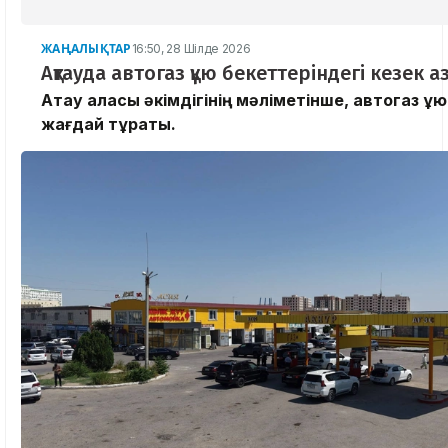
ЖАҢАЛЫҚТАР
16:50, 28 Шілде 2026
Ақтауда автогаз құю бекеттеріндегі кезек 
​Ақтау қаласы әкімдігінің мәліметінше, автогаз құ
жағдай тұрақты.