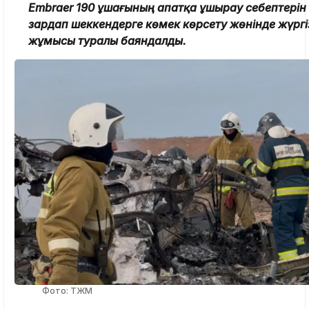
Embraer 190 ұшағының апатқа ұшырау себептерін
зардап шеккендерге көмек көрсету жөнінде жүргі
жұмысы туралы баяндалды.
Фото: ТЖМ