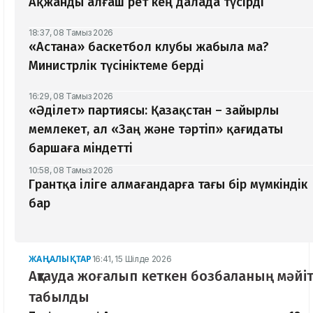
Ақжанды алғаш рет кең далада түсірді
18:37, 08 Тамыз 2026
«Астана» баскетбол клубы жабыла ма?
Министрлік түсініктеме берді
16:29, 08 Тамыз 2026
«Әділет» партиясы: Қазақстан – зайырлы
мемлекет, ал «Заң және тәртіп» қағидаты
баршаға міндетті
10:58, 08 Тамыз 2026
Грантқа іліге алмағандарға тағы бір мүмкіндік
бар
ЖАҢАЛЫҚТАР
16:41, 15 Шілде 2026
Ақтауда жоғалып кеткен бозбаланың мәйіт
табылды