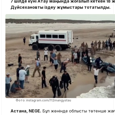
7 шілде күні Ақтау маңында жоғалып кеткен 18
Дүйсехановты іздеу жұмыстары тоқтатылды.
Фото: instagram.com/112mangystau
Астана, NEGE.
Бұл жөнінде облыстық төтенше жа