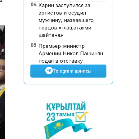
04
Карин заступился за
ұшқышсыз әуе таксиі алғаш
артистов и осудил
рет көкке көтерілді
мужчину, назвавшего
певцов «глашатаями
шайтана»
05
Премьер-министр
Армении Никол Пашинян
подал в отставку
Telegram арнасы