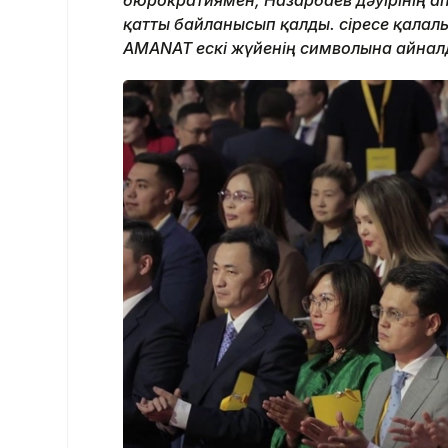
қатты байланысып қалды. Әсіресе қалалы
AMANAT ескі жүйенің символына айнал