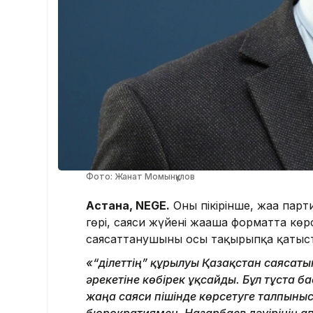
Фото: Жанат Момынқұлов
Астана, NEGE.
Оның пікірінше, жаңа пар
гөрі, саяси жүйені жаңаша форматта к
саясаттанушының осы тақырыпқа қатысты
«“Әділеттің” құрылуы Қазақстан саясаты
әрекетіне көбірек ұқсайды. Бұл тұста б
жаңа саяси пішінде көрсетуге талпыны
бюрократиямен, Назарбаев дәуірінің 