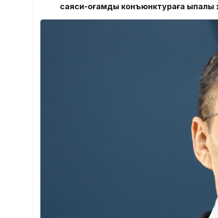
саяси-қоғамдық конъюнктураға ықпалы ж