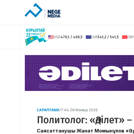
USD
470,1 / 469,5
EUR
541,2 / 541,5
CNY
САРАПТАМА
17:44, 08 Мамыр 2026
Политолог: «Әділет» –
Саясаттанушы Жанат Момынқұлов «Әд