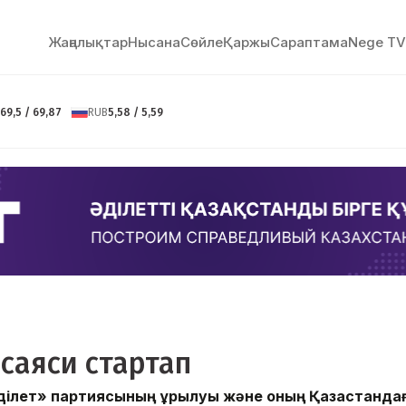
Жаңалықтар
Нысана
Сөйлe
Қаржы
Сараптама
Nege TV
69,5 / 69,87
RUB
5,58 / 5,59
 саяси стартап
ілет» партиясының құрылуы және оның Қазақстанда