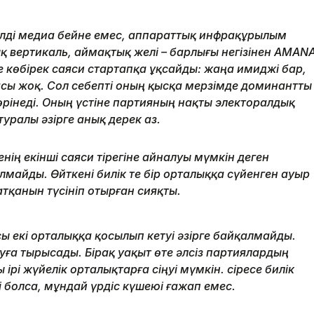
өлді медиа бейне емес, аппараттық инфрақұрылым
ық вертикаль, аймақтық желі – барлығы негізінен AMAN
ге көбірек саяси стартапқа ұқсайды: жаңа имиджі бар,
сы жоқ. Сол себепті оның қысқа мерзімде доминантты
рінеді. Оның үстіне партияның нақты электоралдық
уралы әзірге анық дерек аз.
нің екінші саяси тірегіне айналуы мүмкін деген
айды. Өйткені билік те бір орталыққа сүйенген ауыр
тқанын түсініп отырған сияқты.
ы екі орталыққа қосылып кетуі әзірге байқалмайды.
уға тырысады. Бірақ уақыт өте әлсіз партиялардың
рі жүйелік орталықтарға сіңуі мүмкін. Әсіресе билік
болса, мұндай үрдіс күшеюі ғажап емес.