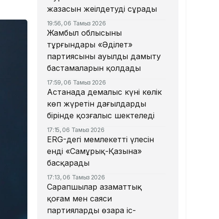
жазасын жеңілдетуді сұрады
19:56, 06 Тамыз 2026
Жамбыл облысының
тұрғындары «Әділет»
партиясының ауылды дамыту
бастамаларын қолдады
17:59, 06 Тамыз 2026
Астанада демалыс күні көлік
көп жүретін даңғылдардың
бірінде қозғалыс шектеледі
17:15, 06 Тамыз 2026
ERG-дегі мемлекеттің үлесін
енді «Самұрық-Қазына»
басқарады
17:13, 06 Тамыз 2026
Сарапшылар азаматтық
қоғам мен саяси
партиялардың өзара іс-