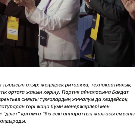
ға тырысып отыр: жеңілірек риторика, технократиялық
стік ортаға жақын көріну. Партия айналасына Бағдат
рентьев сияқты тұлғалардың жиналуы да кездейсоқ
латурадан гөрі жаңа буын менеджерлері мен
“Әділет” қоғамға “біз ескі аппараттың жалғасы емеспіз
қалдырады.