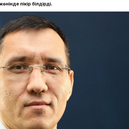
өнінде пікір білдірді.