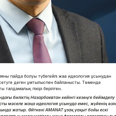
тияның пайда болуы түбегейлі жаңа идеология ұсынудан
өрсетуге деген ұмтылыспен байланысты. Төменде
 талдамалық пікірі берілген.
ндағы биліктің Назарбаевтан кейінгі кезеңге бейімделу
асты мәселе жаңа идеология ұсынуда емес, жүйенің өзі
сында жатыр. Өйткені AMANAT ұзақ уақыт бойы ескі
аппараттық мәдениетімен және формалды саясатпен ты