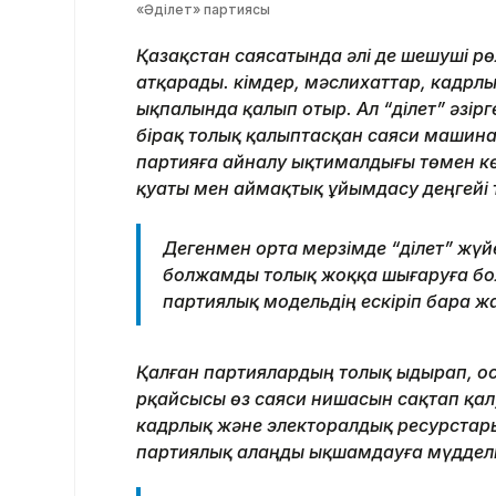
«Әділет» партиясы
Қазақстан саясатында әлі де шешуші р
атқарады. Әкімдер, мәслихаттар, кадрл
ықпалында қалып отыр. Ал “Әділет” әзір
бірақ толық қалыптасқан саяси машина
партияға айналу ықтималдығы төмен кө
қуаты мен аймақтық ұйымдасу деңгейі т
Дегенмен орта мерзімде “Әділет” жүйе
болжамды толық жоққа шығаруға болм
партиялық модельдің ескіріп бара жа
Қалған партиялардың толық ыдырап, ос
Әрқайсысы өз саяси нишасын сақтап қал
кадрлық және электоралдық ресурстары і
партиялық алаңды ықшамдауға мүдделі 