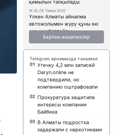
қимылын талқылады
16:35, 06 Тамыз 2026
Үлкен Алматы айналма
автожолымен жүру құны екі
есе қымбаттайды
Барлық жаңалықтар
16:32, 06 Тамыз 2026
Тойдағы тілек қандай болуы
керек? Этнограф дәстүрдің
Telegram арнамызда танымал
мәнін түсіндірді
01
Утечку 4,2 млн записей
16:26, 06 Тамыз 2026
Daryn.online не
«Уахабист емеспін»: Бекболат
подтвердили, но
Тілеухан діни ұстанымына
компанию оштрафовали
қатысты жауап берді
02
Прокуратура защитила
14:52, 06 Тамыз 2026
Қазақстанда 2 млн теңге
интересы компании
жалақы қай саланың
Байбека
мамандарына ұсынылады?
н
03
В Алматы подростка
14:05, 06 Тамыз 2026
задержали с наркотиками
Астанада жолаушы мінген
м