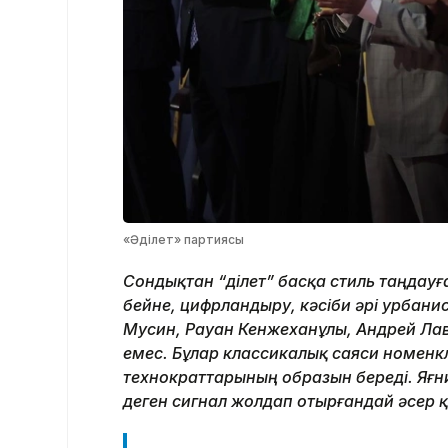
«Әділет» партиясы
Сондықтан “Әділет” басқа стиль таңдау
бейне, цифрландыру, кәсіби әрі урбани
Мусин, Рауан Кенжеханұлы, Андрей Лав
емес. Бұлар классикалық саяси номенк
технократтарының образын береді. Яғни 
деген сигнал жолдап отырғандай әсер 