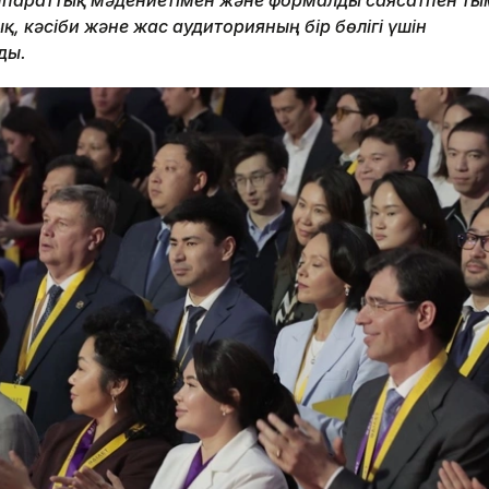
қ, кәсіби және жас аудиторияның бір бөлігі үшін
ды.