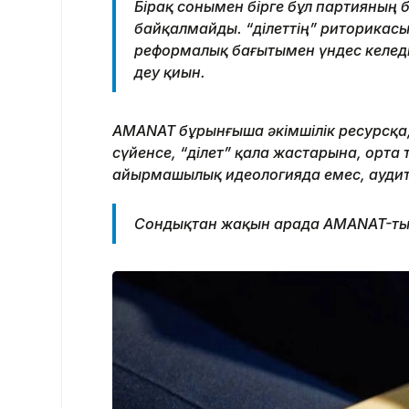
Бірақ сонымен бірге бұл партияның 
байқалмайды. “Әділеттің” риторикасы
реформалық бағытымен үндес келед
деу қиын.
AMANAT бұрынғыша әкімшілік ресурсқа,
сүйенсе, “Әділет” қала жастарына, орта
айырмашылық идеологияда емес, аудит
Сондықтан жақын арада AMANAT-тың 