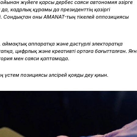
бойынан жүйеге қарсы дербес саяси автономия әзірге
 да, кадрлық құрамы да президенттің қазіргі
і. Сондықтан оны AMANAT-тың тікелей оппозициясы
 аймақтық аппаратқа және дәстүрлі электоратқа
 тапқа, цифрлық және креативті ортаға бағытталған. Яғ
ория мен саяси қаптамада.
үстем позициясы әлсірей қояды деу қиын.