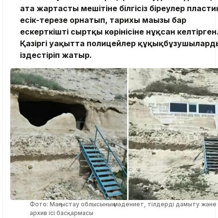
ата жартасты мешітіне білгісіз біреулер пласти
есік-терезе орнатып, тарихы маңызы бар
ескерткіштің сыртқы көрінісіне нұқсан келтірген
Қазіргі уақытта полицейлер құқықбұзушылард
іздестіріп жатыр.
Фото: Маңғыстау облысының мәдениет, тілдерді дамыту және
архив ісі басқармасы