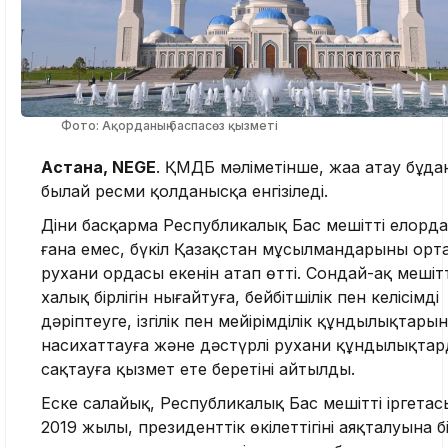
Фото: Ақорданың баспасөз қызметі
Астана, NEGE
. ҚМДБ мәліметінше, жаңа атау бұда
былай ресми қолданысқа енгізіледі.
Діни басқарма Республикалық Бас мешіттің елорда
ғана емес, бүкіл Қазақстан мұсылмандарының орт
рухани ордасы екенін атап өтті. Сондай-ақ мешітті
халық бірлігін нығайтуға, бейбітшілік пен келісімді
дәріптеуге, ізгілік пен мейірімділік құндылықтарын
насихаттауға және дәстүрлі рухани құндылықта
сақтауға қызмет ете беретіні айтылды.
Еске салайық, Республикалық Бас мешіттің іргета
2019 жылы, президенттік өкілеттігінің аяқталуына б