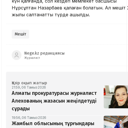
күн қалғанда, сол кездегі мемлекет басшысы
Нұрсұлтан Назарбаев қалаған болатын. Ал мешіт 
жылы салтанатты түрде ашылды.
Мешіт
Nege.kz редакциясы
Журналист
Қазір оқып жатыр
21:59, 06 Тамыз 2026
Алматы прокуратурасы журналист
Алехованың жазасын жеңілдетуді
сұрады
19:56, 06 Тамыз 2026
Жамбыл облысының тұрғындары