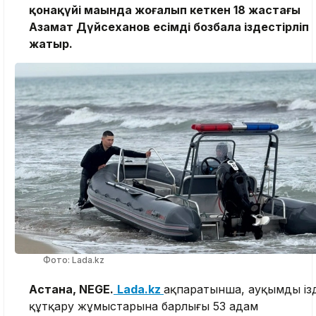
қонақүйі маңында жоғалып кеткен 18 жастағы
Азамат Дүйсеханов есімді бозбала іздестірліп
жатыр.
Фото: Lada.kz
Астана, NEGE.
Lada.kz
ақпаратынша, ауқымды із
құтқару жұмыстарына барлығы 53 адам