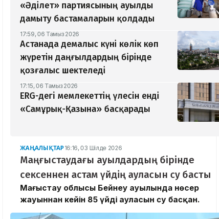
«Әділет» партиясының ауылды
дамыту бастамаларын қолдады
17:59, 06 Тамыз 2026
Астанада демалыс күні көлік көп
жүретін даңғылдардың бірінде
қозғалыс шектеледі
17:15, 06 Тамыз 2026
ERG-дегі мемлекеттің үлесін енді
«Самұрық-Қазына» басқарады
ЖАҢАЛЫҚТАР
16:16, 03 Шілде 2026
Маңғыстаудағы ауылдардың бірінде
сексеннен астам үйдің ауласын су басты
Маңғыстау облысы Бейнеу ауылында нөсер
жауыннан кейін 85 үйдің ауласын су басқан.