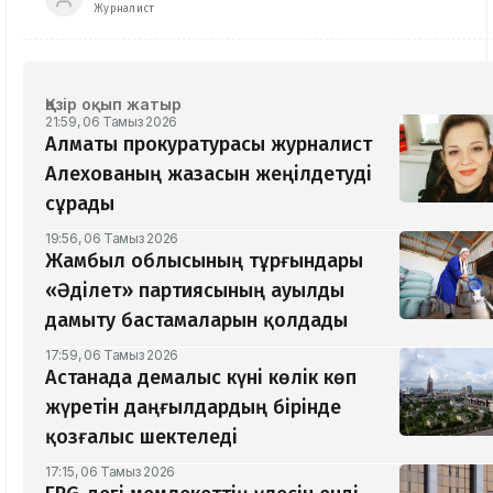
Журналист
Қазір оқып жатыр
21:59, 06 Тамыз 2026
Алматы прокуратурасы журналист
Алехованың жазасын жеңілдетуді
сұрады
19:56, 06 Тамыз 2026
Жамбыл облысының тұрғындары
«Әділет» партиясының ауылды
дамыту бастамаларын қолдады
17:59, 06 Тамыз 2026
Астанада демалыс күні көлік көп
жүретін даңғылдардың бірінде
қозғалыс шектеледі
17:15, 06 Тамыз 2026