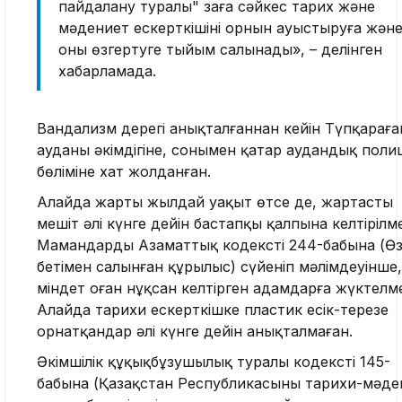
пайдалану туралы" заңға сәйкес тарих және
мәдениет ескерткішінің орнын ауыстыруға жән
оны өзгертуге тыйым салынады», – делінген
хабарламада.
Вандализм дерегі анықталғаннан кейін Түпқараға
ауданы әкімдігіне, сонымен қатар аудандық поли
бөліміне хат жолданған.
Алайда жарты жылдай уақыт өтсе де, жартасты
мешіт әлі күнге дейін бастапқы қалпына келтірілм
Мамандардың Азаматтық кодекстің 244-бабына (Ө
бетiмен салынған құрылыс) сүйеніп мәлімдеуінше,
міндет оған нұқсан келтірген адамдарға жүктелм
Алайда тарихи ескерткішке пластик есік-терезе
орнатқандар әлі күнге дейін анықталмаған.
Әкімшілік құқықбұзушылық туралы кодекстің 145-
бабына (Қазақстан Республикасының тарихи-мәде