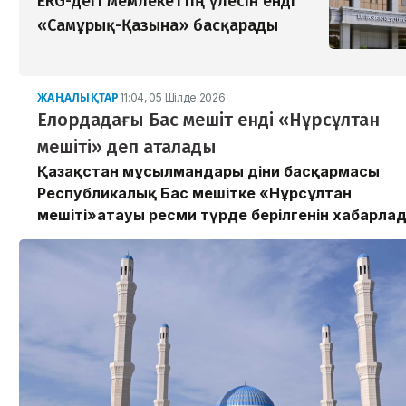
ERG-дегі мемлекеттің үлесін енді
«Самұрық-Қазына» басқарады
ЖАҢАЛЫҚТАР
11:04, 05 Шілде 2026
Елордадағы Бас мешіт енді «Нұрсұлтан
мешіті» деп аталады
Қазақстан мұсылмандары діни басқармасы
Республикалық Бас мешітке «Нұрсұлтан
мешіті»атауы ресми түрде берілгенін хабарла