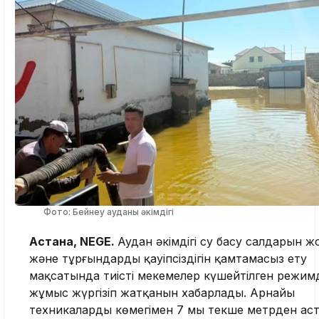
Фото: Бейнеу ауданы әкімдігі
Астана, NEGE.
Аудан әкімдігі су басу салдарын 
және тұрғындардың қауіпсіздігін қамтамасыз ету
мақсатында тиісті мекемелер күшейтілген режим
жұмыс жүргізіп жатқанын хабарлады. Арнайы
техникалардың көмегімен 7 мың текше метрден ас