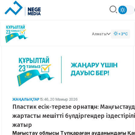
Алматы
+3°C
ЖАҢАЛЫҚТАР
15:46, 20 Мамыр 2026
Пластик есік-терезе орнатқан: Маңғыстау
жартасты мешітті бүлдіргендер іздестіріл
жатыр
Маңғыстау облысы Түпқараған ауданындағы Қ