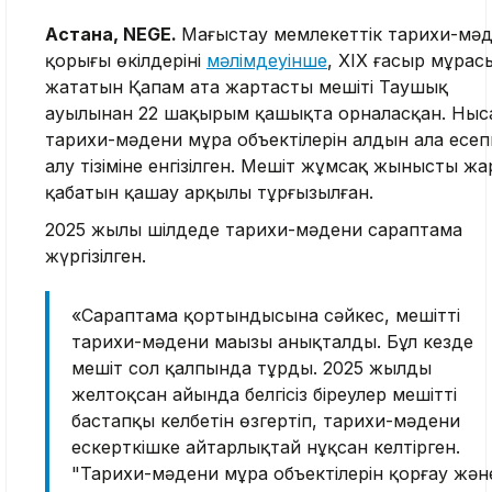
Астана, NEGE.
Маңғыстау мемлекеттік тарихи-мә
қорығы өкілдерінің
мәлімдеуінше
, ХІХ ғасыр мұрас
жататын Қапам ата жартасты мешіті Таушық
ауылынан 22 шақырым қашықта орналасқан. Ныс
тарихи-мәдени мұра объектілерін алдын ала есеп
алу тізіміне енгізілген. Мешіт жұмсақ жынысты жа
қабатын қашау арқылы тұрғызылған.
2025 жылы шілдеде тарихи-мәдени сараптама
жүргізілген.
«Сараптама қортындысына сәйкес, мешіттің
тарихи-мәдени маңызы анықталды. Бұл кезде
мешіт сол қалпында тұрды. 2025 жылдың
желтоқсан айында белгісіз біреулер мешіттің
бастапқы келбетін өзгертіп, тарихи-мәдени
ескерткішке айтарлықтай нұқсан келтірген.
"Тарихи-мәдени мұра объектілерін қорғау жән