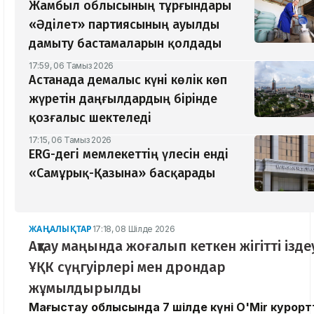
Жамбыл облысының тұрғындары
«Әділет» партиясының ауылды
дамыту бастамаларын қолдады
17:59, 06 Тамыз 2026
Астанада демалыс күні көлік көп
жүретін даңғылдардың бірінде
қозғалыс шектеледі
17:15, 06 Тамыз 2026
ERG-дегі мемлекеттің үлесін енді
«Самұрық-Қазына» басқарады
ЖАҢАЛЫҚТАР
17:18, 08 Шілде 2026
Ақтау маңында жоғалып кеткен жігітті ізде
ҰҚК сүңгуірлері мен дрондар
жұмылдырылды
Маңғыстау облысында 7 шілде күні O'Mir курор