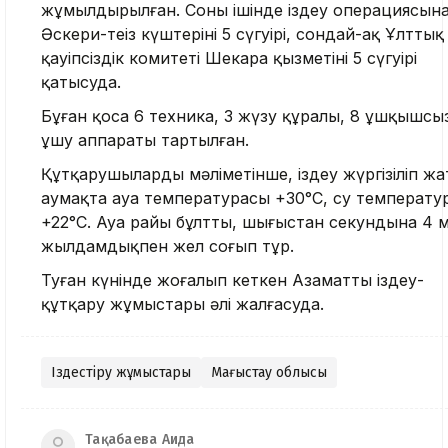
жұмылдырылған. Соның ішінде іздеу операциясын
Әскери-теңіз күштерінің 5 сүңгуірі, сондай-ақ Ұлттық
қауіпсіздік комитеті Шекара қызметінің 5 сүңгуірі
қатысуда.
Бұған қоса 6 техника, 3 жүзу құралы, 8 ұшқышсы
ұшу аппараты тартылған.
Құтқарушылардың мәліметінше, іздеу жүргізіліп ж
аумақта ауа температурасы +30°C, су температу
+22°C. Ауа райы бұлтты, шығыстан секундына 4 
жылдамдықпен жел соғып тұр.
Туған күнінде жоғалып кеткен Азаматты іздеу-
құтқару жұмыстары әлі жалғасуда.
Іздестіру жұмыстары
Маңғыстау облысы
Тақабаева Аида