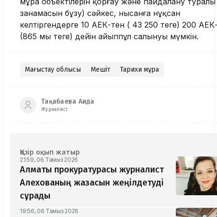
мұра объектілерін қорғау және пайдалану туралы
заңнамасын бұзу) сәйкес, нысанға нұқсан
келтіргендерге 10 АЕК-тен ( 43 250 теңге) 200 АЕК
(865 мың теңге) дейін айыппұл салынуы мүмкін.
Маңғыстау облысы
Мешіт
Тарихи мұра
Тақабаева Аида
Журналист
Қазір оқып жатыр
21:59, 06 Тамыз 2026
Алматы прокуратурасы журналист
Алехованың жазасын жеңілдетуді
сұрады
19:56, 06 Тамыз 2026