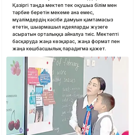
Қазіргі таңда мектеп тек оқу­шыға білім мен
тәрбие бере­тін мекеме ғана емес,
мұғалімдердің кәсі­би да­муын қамтамасыз
ете­тін, шығармашыл идея­ларды жүзеге
асыратын орта­лыққа айналуға тиіс. Мек­теп­ті
басқаруда жаңа көз­қарас, жаңа формат пен
жаңа көшбасшылық парадигма қажет.