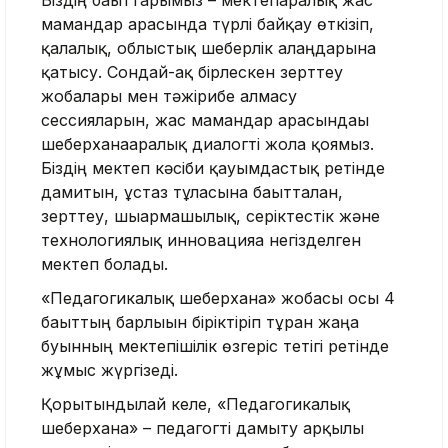
мамандар арасында түрлі байқау өткізіп,
қалалық, облыстық шеберлік алаң­дарына
қатысу. Сондай-ақ бір­лескен зерттеу
жобалары мен тәжірибе алмасу
сессияларын, жас мамандар арасындағы
шеберханааралық диалогті жолға қоямыз.
Біздің мектеп кәсіби қауымдастық ретінде
дамитын, ұстаз тұлғасына бағытталған,
зерттеу, шығармашылық, серіктестік және
технологиялық инновацияға негізделген
мектеп болады.
«Педагогикалық шеберхана» жобасы осы 4
бағыттың барлығын біріктіріп тұрған жаңа
буынның мектепішілік өзгеріс тетігі ретінде
жұмыс жүргізеді.
Қорытындылай келе, «Педаго­гикалық
шеберхана» – пе­дагогті дамыту арқылы