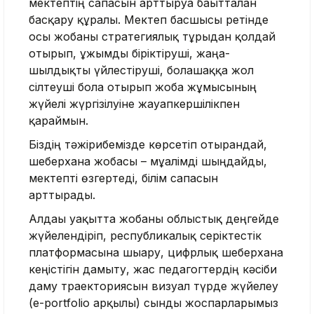
мектептің сапасын арттыруға бағытталған
басқару құралы. Мектеп басшысы ретінде
осы жобаны стра­тегиялық тұрғыдан қолдай
отырып, ұжымды біріктіруші, жаңа­
шылдықты үйлестіруші, бола­шаққа жол
сілтеуші бола отырып жоба жұмысының
жүйелі жүр­­гізі­луіне жауапкершілікпен
қараймын.
Біздің тәжірибемізде көрсетіп отырғандай,
шеберхана жобасы – мұғалімді шыңдайды,
мектепті өзгертеді, білім сапасын
арттырады.
Алдағы уақытта жобаны облыс­тық деңгейде
жүйелендіріп, респуб­ликалық серіктестік
платформасына шығару, цифрлық шеберхана
кеңістігін дамыту, жас педагогтердің кәсіби
даму траекториясын визуал түрде жүйелеу
(e-portfolio арқылы) сынды жоспарларымыз