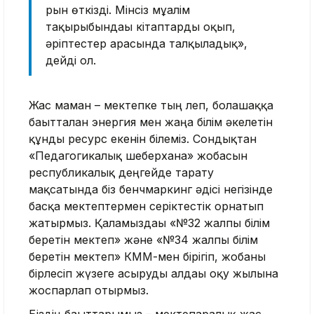
рын өт­кізді. Мінсіз мұға­лім
тақырыбындағы кітаптарды оқып,
әріптестер арасында тал­қыладық»,
дейді ол.
Жас маман – мектепке тың леп, болашаққа
бағытталған энергия мен жаңа білім әкелетін
құнды ресурс екенін білеміз. Сондықтан
«Пе­да­гогикалық шеберхана» жобасын
республикалық деңгейде тарату
мақсатында біз бенчмаркинг әдісі негізінде
басқа мектептермен серік­тестік орнатып
жатырмыз. Қала­мыз­дағы «№32 жалпы білім
беретін мектеп» және «№34 жалпы білім
беретін мектеп» КММ-мен бірігіп, жобаны
бірлесіп жүзеге асыруды алдағы оқу жылына
жоспарлап отырмыз.
Біздің бағыттарымыз – мек­тепаралық жас