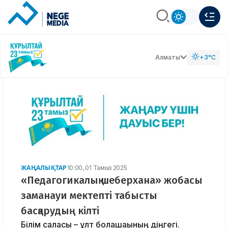
Алматы
+3°C
ЖАҢАЛЫҚТАР
10:00, 01 Тамыз 2025
«Педагогикалық шеберхана» жобасы
заманауи мектепті табысты
басқарудың кілті
Білім саласы – ұлт бола­ша­ғы­ның діңгегі.