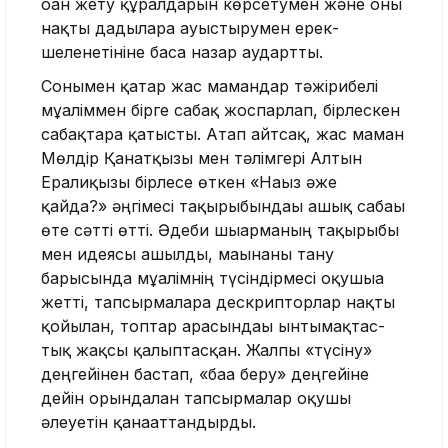
оған жету құ­ралдарын көрсетумен және оны
нақты дағдыларға ауыс­тырумен ерек­
шеленетініне баса назар аударт­ты.
Сонымен қатар жас мамандар тәжірибелі
мұғаліммен бірге сабақ жоспарлап, бірлескен
сабақтарға қатысты. Атап айтсақ, жас маман
Мөлдір Қанатқызы мен тәлімгері Алтын
Ералиқызы бірлесе өткен «Нағыз әже
қайда?» әңгімесі тақы­рыбындағы ашық сабағы
өте сәтті өтті. Әдеби шығарманың тақырыбы
мен идеясы ашылды, мағынаны тану
барысында мұғалімнің түсіндірмесі оқушыға
жетті, тапсырмаларға дескрипторлар нақты
қойылған, топтар арасындағы ынтымақтас­
тық жақсы қалыптасқан. Жалпы «түсіну»
деңгейінен бастап, «баға беру» деңгейіне
дейін орындалған тапсырмалар оқушы
әлеуетін қанағат­тандырды.