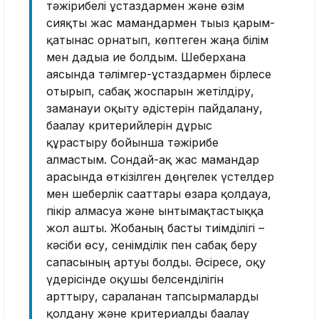
тәжірибелі ұстаз­дармен және өзім
сияқты жас мамандармен тығыз қарым-
қатынас орнатып, көптеген жаңа білім
мен дағдыға ие болдым. Шеберхана
аясында тәлімгер-ұстаздармен бірлесе
отырып, сабақ жоспарын жетілдіру,
заманауи оқыту әдістерін пайдалану,
бағалау кри­терийлерін дұрыс
құрастыру бойын­ша тәжірибе
алмастым. Сондай-ақ жас мамандар
арасында өткізілген дөңгелек үстелдер
мен шеберлік сағаттары өзара қолдауға,
пікір алмасуға және ынтымақтастыққа
жол ашты. Жобаның басты тиімділігі –
кәсіби өсу, сенімділік пен сабақ беру
сапасының артуы болды. Әсіресе, оқу
үдерісінде оқушы белсенділігін
арттыру, сараланған тапсырмаларды
қолдану және кри­териалды бағалау