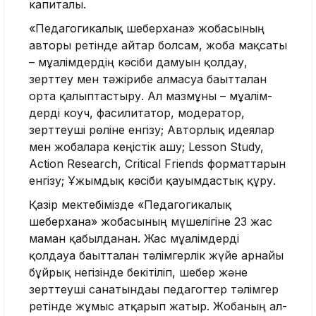
капиталы.
«Педагогикалық шеберхана» жо­ба­сының
авторы ретінде айтар болсам, жоба мақсаты
– мұғалімдердің кәсіби дамуын қолдау,
зерттеу мен тәжірибе ал­ма­суға бағытталған
орта қалып­тастыру. Ал мазмұны – мұғалім­
дерді коуч, фасилитатор, модератор,
зерттеуші рөліне енгізу; Авторлық идеялар
мен жобаларға кеңістік ашу; Lesson Study,
Action Research, Critical Friends форматтарын
енгізу; Ұжымдық кәсіби қауымдастық құру.
Қазір мектебімізде «Педа­го­гикалық
шеберхана» жобасы­ның мү­шелігіне 23 жас
маман қабыл­данған. Жас мұғалімдерді
қолдауға бағытталған тәлімгерлік жүйе арнайы
бұйрық негізінде бекітіліп, шебер және
зерттеуші санатындағы педагогтер тәлімгер
ретінде жұмыс ат­қарып жатыр. Жобаның ал­