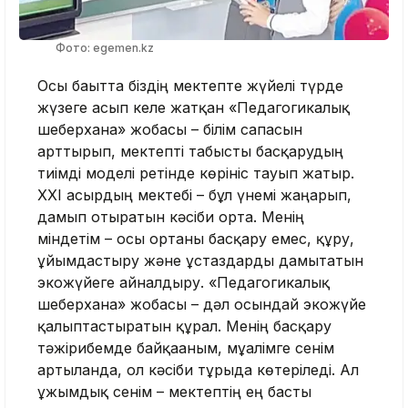
Фото: egemen.kz
Осы бағытта біздің мектепте жүйелі түрде
жү­зеге асып келе жатқан «Педагогикалық
шеберхана» жобасы – білім сапасын
арттырып, мектепті табысты басқарудың
тиімді моделі ретінде көрініс тауып жатыр.
ХХІ ғасырдың мектебі – бұл үнемі жаңарып,
дамып отыратын кәсіби орта. Менің
міндетім – осы ортаны басқару емес, құру,
ұйымдастыру және ұстаздарды дамытатын
экожүйеге айналдыру. «Педагогикалық
шеберхана» жобасы – дәл осындай экожүйе
қалыптастыратын құрал. Менің басқару
тәжірибемде байқағаным, мұғалімге сенім
артылғанда, ол кәсіби тұрғыда көтеріледі. Ал
ұжымдық сенім – мектептің ең басты