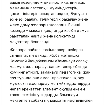
ғашқы кезеңінде – диагностика, яғни жас
маманның бастапқы мүмкіндіктерін,
қажеттіліктерін анықтап алдық. Бұл үшін
өзін-өзі бағалау, тәлімгерлік бақылау және
жеке даму жоспары жасалды. Екінші
кезеңде – мақсат қою, онда кәсіби дамуға
бағытталған нақты және қолжетімді
мақсаттар белгіленді.
Жоспарға сәйкес, тәлімгерлер шеберлік
сыныптарын өткізді. Жоба жетекшісі
Қамажай Жаңабекқызы «Заманауи сабақ:
мазмұн, жоспарлау, сапа» тақырыбында
коучинг өткізіп, заманауи педагогика, жай
сөз түрінде ғана емес, практикалық оқу
жұмысын жоспарлау мен ұйымдастыруда
негізгі әрекеттегі элемент оқушы екенін
талап ететінін ұғындырды. Заманауи
мектептегі сабақтың мақсаты нақтылықпен,