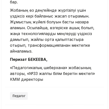
бар.
Жобаның өз деңгейінде жүр­гізілуі үшін
үздіксіз кері байланыс жасап отырамын.
Жұмыстың жүйелі бо­луын басты назарға
аламын. Осылайша, өзгеріске ашық болып,
жаңа технологияларды меңге­руді үздіксіз
дамытып, жайлы орта қалыптастыра
отырып, транс­форма­цияланған мектепке
айналамыз.
Перизат БЕКЕЕВА,
«Педагогикалық шеберхана» жобасының
авторы, «№33 жалпы білім беретін мектеп»
КММ директоры
Педагог