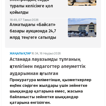
туралы келісімге қол
қойылды
16:49, 07 Тамыз 2026
Алматыдағы «Байсат»
базары аукционда 24,7
млрд теңгеге сатылды
ЖАҢАЛЫҚТАР
16:34, 16 Наурыз 2026
Астанада лауазымды тұлғаның
қателігінен педагогтер әлеуметтік
аударымнан қағылған
Прокуратура мәліметінше, қызметкерлер
еңбек сіңірген жылдары үшін зейнетке
шыққандар қатарына емес, жасына
байланысты зейнетке шыққандар
қатарына енгізілген.