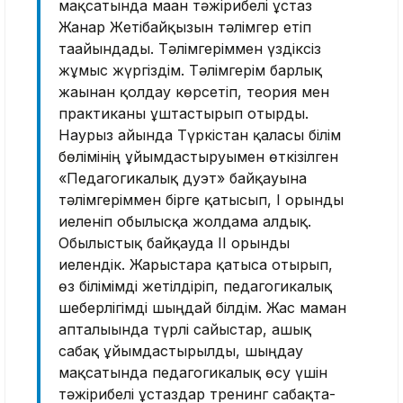
мақсатында маған тәжірибелі ұстаз
Жанар Жетібайқызын тәлімгер етіп
тағайындады. Тәлімгеріммен үздіксіз
жұмыс жүргіздім. Тәлімгерім барлық
жағынан қолдау көрсетіп, теория мен
практиканы ұштастырып отырды.
Наурыз айын­да Түркістан қаласы білім
бөлімінің ұйымдастыруымен өткізілген
«Пе­дагогикалық дуэт» байқауына
тәлім­геріммен бір­ге қатысып, І орын­ды
иеле­ніп обы­лысқа жолдама алдық.
Обы­лыстық байқауда ІІ орынды
иелендік. Жарыстарға қатыса отырып,
өз білімімді жетіл­­діріп, педагогикалық
шебер­лі­гімді шыңдай білдім. Жас маман
апталығында түрлі сайыс­тар, ашық
сабақ ұйым­дас­тырылды, шыңдау
мақсатын­да педаго­гикалық өсу үшін
тәжірибелі ұстаздар тренинг сабақ­та­