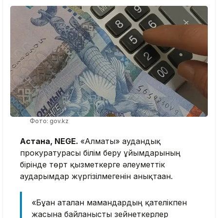
Фото: gov.kz
Астана, NEGE.
«Алматы» аудандық
прокуратурасы білім беру ұйымдарының
бірінде төрт қызметкерге әлеуметтік
аударымдар жүргізілмегенін анықтаған.
«Бұған аталған мамандардың қателікпен
жасына байланысты зейнеткерлер