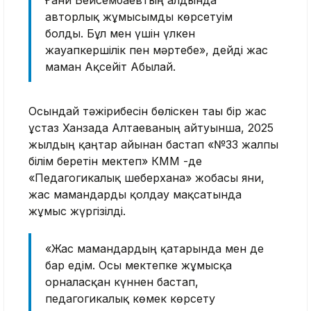
авторлық жұмысымды көрсетуім
болды. Бұл мен үшін үлкен
жауапкершілік пен мәртебе», дейді жас
маман Ақсейіт Абылай.
Осындай тәжірибесін бөліскен тағы бір жас
ұстаз Ханзада Алтае­ваның айтуынша, 2025
жылдың қаңтар айынан бастап «№33 жалпы
білім беретін мектеп» КММ -де
«Педагогикалық шеберхана» жобасы яғни,
жас мамандарды қолдау мақсатында
жұмыс жүргізілді.
«Жас мамандардың қатарында мен де
бар едім. Осы мектепке жұмысқа
орналасқан күннен бас­тап,
педагогикалық көмек көрсету