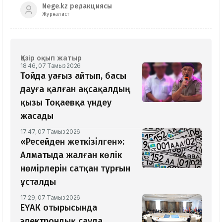
Nege.kz редакциясы
Журналист
Қазір оқып жатыр
18:46, 07 Тамыз 2026
Тойда уағыз айтып, басы
дауға қалған ақсақалдың
қызы Тоқаевқа үндеу
жасады
17:47, 07 Тамыз 2026
«Ресейден жеткізілген»:
Алматыда жалған көлік
нөмірлерін сатқан тұрғын
ұсталды
17:29, 07 Тамыз 2026
ЕҮАК отырысында
электрондық сауда