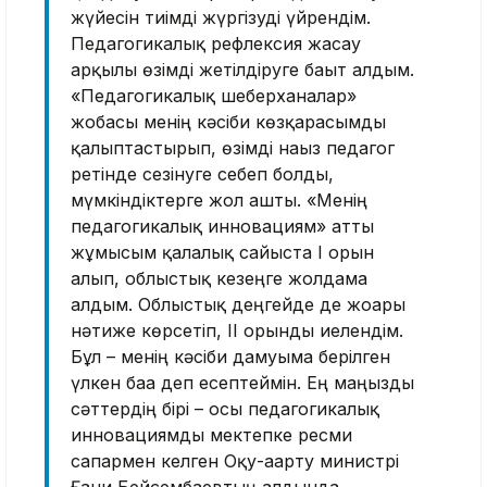
жүйесін тиімді жүргізуді үйрендім.
Педа­гогикалық рефлексия жасау
арқылы өзімді жетілдіруге бағыт алдым.
«Педагогикалық шебер­хана­лар»
жобасы менің кәсіби көзқара­сым­ды
қалыптас­тырып, өзімді нағыз педагог
ретінде сезінуге себеп болды,
мүмкіндіктерге жол ашты. «Менің
педагогикалық инновациям» атты
жұмысым қалалық сайыс­та І орын
алып, облыстық кезеңге жолдама
алдым. Облыстық деңгейде де жоға­ры
нәтиже көрсетіп, ІІ орынды ие­лендім.
Бұл – менің кәсіби дамуыма берілген
үлкен баға деп есептеймін. Ең маңызды
сәттердің бірі – осы педагогикалық
инновациямды мектепке ресми
сапармен келген Оқу-ағарту министрі
Ғани Бейсембаевтың алдында