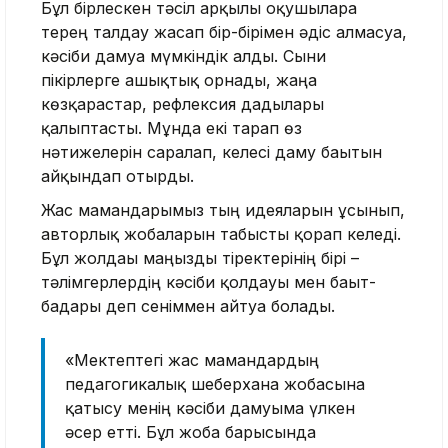
Бұл бірлескен тәсіл арқылы оқу­шыларға
терең талдау жасап бір-бірімен әдіс алмасуға,
кә­сіби дамуға мүмкіндік алды. Сыни
пікірлерге ашықтық орнады, жаңа
көзқарастар, рефлексия дағдылары
қалыптасты. Мұнда екі тарап өз
нәтижелерін саралап, келесі даму бағытын
айқындап отырды.
Жас мамандарымыз тың идеяларын ұсынып,
авторлық жобаларын табысты қорғап келеді.
Бұл жолдағы маңызды тіректерінің бірі –
тәлімгер­лердің кәсіби қолдауы мен бағыт-
бағдары деп сеніммен айтуға болады.
«Мектептегі жас мамандардың
педагогикалық шеберхана жобасына
қатысу менің кәсіби да­муыма үлкен
әсер етті. Бұл жоба барысында