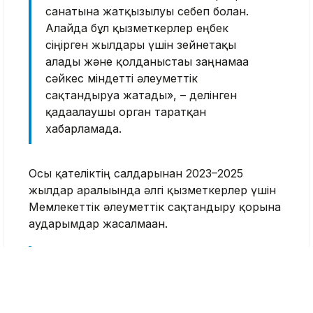
санатына жатқызылуы себеп болған.
Алайда бұл қызметкерлер еңбек
сіңірген жылдары үшін зейнетақы
алады және қолданыстағы заңнамаға
сәйкес міндетті әлеуметтік
сақтандыруға жатады», – делінген
қадағалаушы орган таратқан
хабарламада.
Осы қателіктің салдарынан 2023–2025
жылдар аралығында әлгі қызметкерлер үшін
Мемлекеттік әлеуметтік сақтандыру қорына
аударымдар жасалмаған.
«Прокуратураның араласуынан кейін
заң бұзушылықтар жойылды:
қызметкерлердің құқықтары қалпына
келтіріліп, 909 936 теңге көлемінде