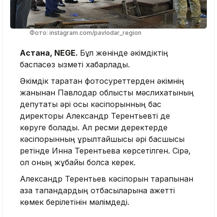
Фото: instagram.com/pavlodar_region
Астана, NEGE.
Бұл жөнінде әкімдіктің
баспасөз қызметі хабарлады.
Әкімдік таратқан фотосуреттерден әкімнің
жанынан Павлодар облыстық мәслихатының
депутаты әрі осы кәсіпорынның бас
директоры Александр Терентьевті де
көруге болады. Ал ресми деректерде
кәсіпорынның құрылтайшысы әрі басшысы
ретінде Инна Терентьева көрсетілген. Сірә,
ол оның жұбайы болса керек.
Александр Терентьев кәсіпорын тарапынан
қаза тапқандардың отбасыларына қажетті
көмек берілетінін мәлімдеді.