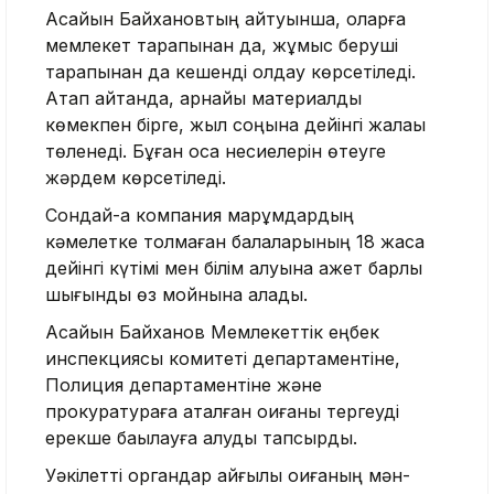
Асайын Байхановтың айтуынша, оларға
мемлекет тарапынан да, жұмыс беруші
тарапынан да кешенді қолдау көрсетіледі.
Атап айтқанда, арнайы материалдық
көмекпен бірге, жыл соңына дейінгі жалақы
төленеді. Бұған қоса несиелерін өтеуге
жәрдем көрсетіледі.
Сондай-ақ компания марқұмдардың
кәмелетке толмаған балаларының 18 жасқа
дейінгі күтімі мен білім алуына қажет барлық
шығынды өз мойнына алады.
Асайын Байханов Мемлекеттік еңбек
инспекциясы комитеті департаментіне,
Полиция департаментіне және
прокуратураға аталған оқиғаны тергеуді
ерекше бақылауға алуды тапсырды.
Уәкілетті органдар қайғылы оқиғаның мән-