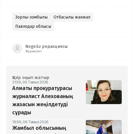
Зорлық-зомбылық
Отбасылық жанжал
Павлодар облысы
Nege.kz редакциясы
Журналист
Қазір оқып жатыр
21:59, 06 Тамыз 2026
Алматы прокуратурасы
журналист Алехованың
жазасын жеңілдетуді
сұрады
19:56, 06 Тамыз 2026
Жамбыл облысының