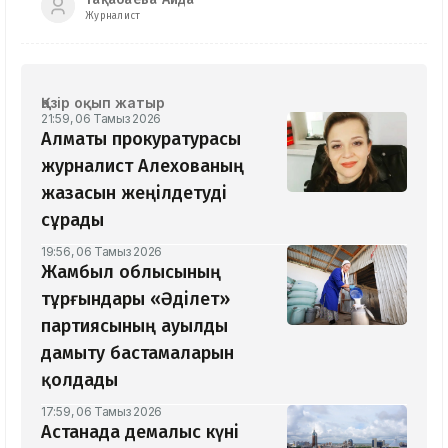
Журналист
Қазір оқып жатыр
21:59, 06 Тамыз 2026
Алматы прокуратурасы
журналист Алехованың
жазасын жеңілдетуді
сұрады
19:56, 06 Тамыз 2026
Жамбыл облысының
тұрғындары «Әділет»
партиясының ауылды
дамыту бастамаларын
қолдады
17:59, 06 Тамыз 2026
Астанада демалыс күні