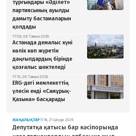
тұрғындары «Әділет»
партиясының ауылды
дамыту бастамаларын
қолдады
17:59, 06 Тамыз 2026
Астанада демалыс күні
көлік көп жүретін
даңғылдардың бірінде
қозғалыс шектеледі
17:15, 06 Тамыз 2026
ERG-дегі мемлекеттің
үлесін енді «Самұрық-
Қазына» басқарады
ЖАҢАЛЫҚТАР
11:18, 21 Шілде 2026
Депутатқа қатысы бар кәсіпорында