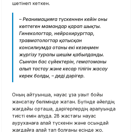
шетінеп кеткен.
– Реанимацияға түскеннен кейін оны
көптеген мамандар қарап шықты.
Гинекологтар, нейрохирургтар,
травматологтар қатысқан
консилиумда отаны екі кезеңмен
жүргізу туралы шешім қабылданды.
Сынған бас сүйектерін, гематоманы
алып тастау және кесар тілігін жасау
керек болды, – деді дәрігер.
Оның айтуынша, науқас ұзақ уақыт бойы
жансақтау бөлімінде жатқан. Бүгінде әйелдің
жағдайы орташа, дәрігерлердің қаралуында
тиісті емін алуда. 28 жастағы науқас
ауруханаға қалай түскенін және осындай
жағдайға қалай тап болғаны есінде жоқ.