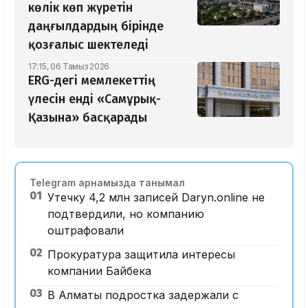
көлік көп жүретін
даңғылдардың бірінде
қозғалыс шектеледі
17:15, 06 Тамыз 2026
ERG-дегі мемлекеттің
үлесін енді «Самұрық-
Қазына» басқарады
Telegram арнамызда танымал
01
Утечку 4,2 млн записей Daryn.online не
подтвердили, но компанию
оштрафовали
02
Прокуратура защитила интересы
компании Байбека
03
В Алматы подростка задержали с