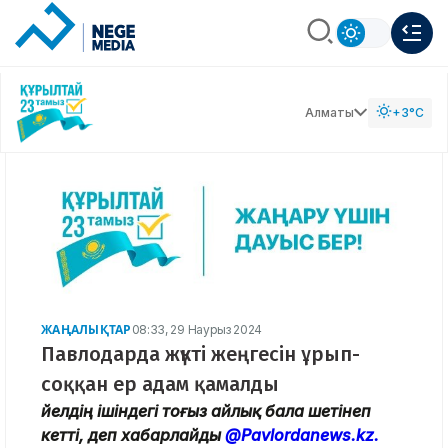
Алматы
+3°C
ЖАҢАЛЫҚТАР
08:33, 29 Наурыз 2024
Павлодарда жүкті жеңгесін ұрып-
соққан ер адам қамалды
Әйелдің ішіндегі тоғыз айлық бала шетінеп
кетті, деп хабарлайды
@Pavlordanews.kz.