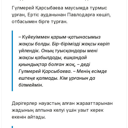
Гүлмерей Қарсыбаева маусымда тұрмыс
құрған, Ертіс ауданынан Павлодарға көшіп,
отбасымен бірге тұрған.
– Күйеуіммен қарым-қатынасымыз
жақсы болды. Бір-бірімізді жақсы көріп
үйлендік. Оның туысқандары мені
жақсы қабылдады, ешқандай
қиындықтар болған жоқ, – деді
Гүлмерей Қарсыбаева. – Менің есімде
ештеңе қалмады. Кім ұрғанын да
білмеймін.
Дәрігерлер науқастың алған жарақаттарынан
жадының қалпына келуі үшін уақыт керек
екенін айтады.