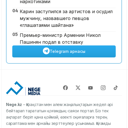
наркотиками
04
Карин заступился за артистов и осудил
мужчину, назвавшего певцов
«глашатаями шайтана»
05
Премьер-министр Армении Никол
Пашинян подал в отставку
Telegram арнасы
Nege.kz
– Қазақстан мен әлем жаңалықтарын жедел әрі
бейтарап тарататын қоғамдық-саяси портал. Біз тек
ақпарат беріп қана қоймай, өзекті оқиғаларға терең
сараптама мен арнайы зерттеулер ұсынамыз. Қоғамды