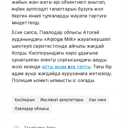
жайын жан-жақты әрі объективті анықтап,
еңбек қауіпсіздігі талаптарын бұзуға жол
берген кінәлі тұлғаларды жауапқа тартуға
міндеттелді.
Еске салсақ, Павлодар облысы Ақтоғай
ауданындағы «Aqtogai Milk» жауапкершілігі
шектеулі серіктестігінде қайғылы жағдай
болды. Кәсіпорындағы кәріз құдығына
орнатылған электр сорғысындағы ақауды
жою кезінде
алты адам қаза тапты
. Тағы бір
адам ауыр жағдайда ауруханаға жеткізілді.
Полиция қызметі қылмыстық іс қозғады.
Кәсіпорын
Мәслихат депутаттары
Оқыс оқиға
Павлодар облысы
Тақабаева Аида