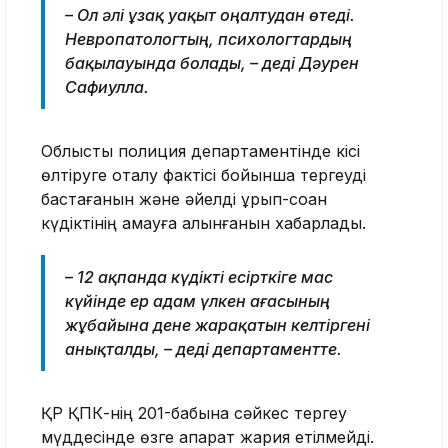
– Ол әлі ұзақ уақыт оңалтудан өтеді.
Невропатологтың, психологтардың
бақылауында болады, – деді Дәурен
Сафиулла.
Облыстық полиция департаментінде кісі
өлтіруге оқталу фактісі бойынша тергеуді
бастағанын және әйелді ұрып-соққан
күдіктінің қамауға алынғанын хабарлады.
– 12 ақпанда күдікті есірткіге мас
күйінде ер адам үлкен ағасының
жұбайына дене жарақатын келтіргені
анықталды, – деді департаментте.
ҚР ҚПК-нің 201-бабына сәйкес тергеу
мүддесінде өзге ақпарат жария етілмейді.