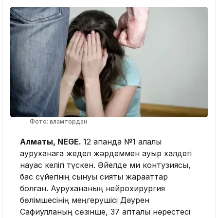
Фото: ғаламтордан
Алматы, NEGE.
12 ақпанда №1 қалалық
ауруханаға жедел жәрдеммен ауыр халдегі
науқас келіп түскен. Әйелде ми контузиясы,
бас сүйегінің сынуы сияқты жарақаттар
болған. Аурухананың нейрохирургия
бөлімшесінің меңгерушісі Дәурен
Сафиулланың сөзінше, 37 апталық нәрестесі