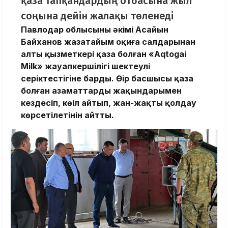
қаза тапқандардың отбасына жыл
соңына дейін жалақы төленеді
Павлодар облысының әкімі Асайын
Байханов жазатайым оқиға салдарынан
алты қызметкері қаза болған «Aqtogai
Milk» жауапкершілігі шектеулі
серіктестігіне барды. Өңір басшысы қаза
болған азаматтардың жақындарымен
кездесіп, көңіл айтып, жан-жақты қолдау
көрсетілетінін айтты.