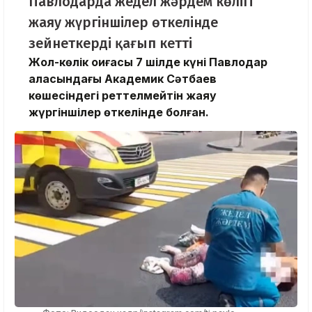
Павлодарда жедел жәрдем көлігі
жаяу жүргіншілер өткелінде
зейнеткерді қағып кетті
Жол-көлік оқиғасы 7 шілде күні Павлодар
қаласындағы Академик Сәтбаев
көшесіндегі реттелмейтін жаяу
жүргіншілер өткелінде болған.