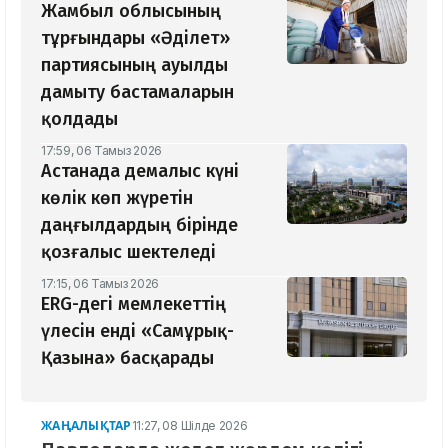
Жамбыл облысының
тұрғындары «Әділет»
партиясының ауылды
дамыту бастамаларын
қолдады
17:59, 06 Тамыз 2026
Астанада демалыс күні
көлік көп жүретін
даңғылдардың бірінде
қозғалыс шектеледі
17:15, 06 Тамыз 2026
ERG-дегі мемлекеттің
үлесін енді «Самұрық-
Қазына» басқарады
ЖАҢАЛЫҚТАР
11:27, 08 Шілде 2026