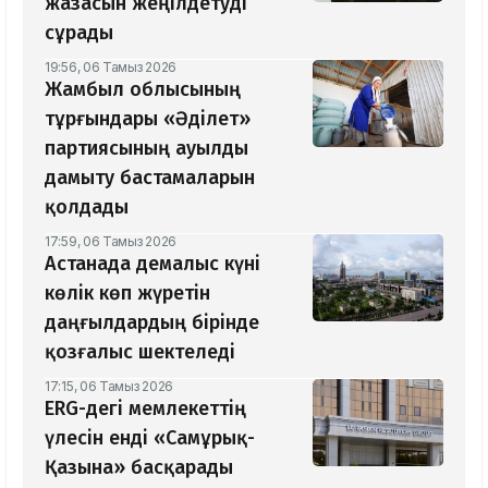
жазасын жеңілдетуді
сұрады
19:56, 06 Тамыз 2026
Жамбыл облысының
тұрғындары «Әділет»
партиясының ауылды
дамыту бастамаларын
қолдады
17:59, 06 Тамыз 2026
Астанада демалыс күні
көлік көп жүретін
даңғылдардың бірінде
қозғалыс шектеледі
17:15, 06 Тамыз 2026
ERG-дегі мемлекеттің
үлесін енді «Самұрық-
Қазына» басқарады