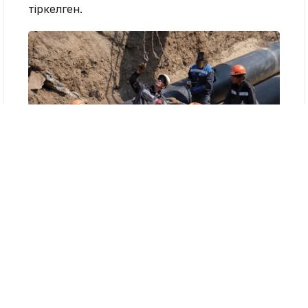
тіркелген.
Қ.Бозымбаевтың баспасөз қызметі
Бұл магистраль 2739 тұрғынды, 43
көппәтерлі үйді және 6 әлеуметтік нысанды
жылумен қамтамасыз етеді. Қазір бөлшектеу
жұмыстары 92 пайызға орындалған. Жоба
толықтай қазақстандық тауарларды қолдану