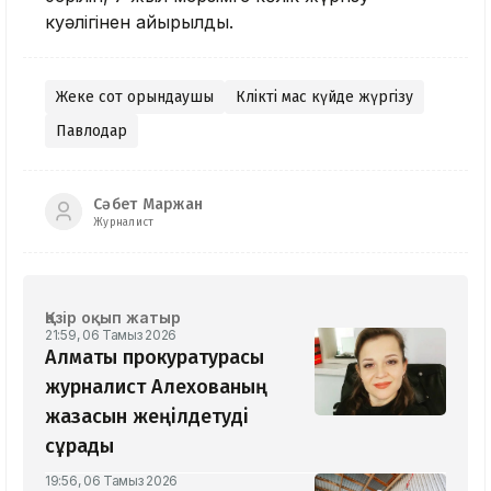
куәлігінен айырылды.
Жеке сот орындаушы
Көлікті мас күйде жүргізу
Павлодар
Сәбет Маржан
Журналист
Қазір оқып жатыр
21:59, 06 Тамыз 2026
Алматы прокуратурасы
журналист Алехованың
жазасын жеңілдетуді
сұрады
19:56, 06 Тамыз 2026