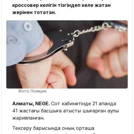
кроссовер көлігін тізгіндеп келе жатқан
жерінен тоқтатқан.
Фото: Полиция
Алматы, NEGE.
Сот кабинетінде 21 ақпанда
41 жастағы басшыға қатысты шығарған қаулы
жарияланған.
Тексеру барысында оның орташа