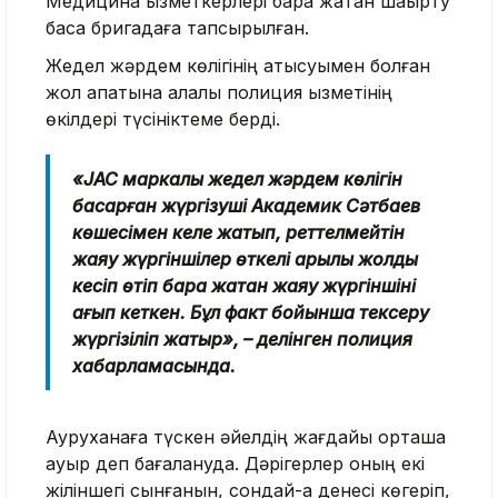
Медицина қызметкерлері бара жатқан шақырту
басқа бригадаға тапсырылған.
Жедел жәрдем көлігінің қатысуымен болған
жол апатына қалалық полиция қызметінің
өкілдері түсініктеме берді.
«JAC маркалы жедел жәрдем көлігін
басқарған жүргізуші Академик Сәтбаев
көшесімен келе жатып, реттелмейтін
жаяу жүргіншілер өткелі арқылы жолды
кесіп өтіп бара жатқан жаяу жүргіншіні
қағып кеткен. Бұл факт бойынша тексеру
жүргізіліп жатыр», – делінген полиция
хабарламасында.
Ауруханаға түскен әйелдің жағдайы орташа
ауыр деп бағалануда. Дәрігерлер оның екі
жіліншегі сынғанын, сондай-ақ денесі көгеріп,