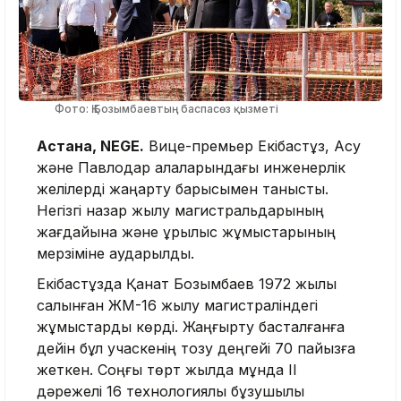
Фото: Қ.Бозымбаевтың баспасөз қызметі
Астана, NEGE.
Вице-премьер Екібастұз, Ақсу
және Павлодар қалаларындағы инженерлік
желілерді жаңарту барысымен танысты.
Негізгі назар жылу магистральдарының
жағдайына және құрылыс жұмыстарының
мерзіміне аударылды.
Екібастұзда Қанат Бозымбаев 1972 жылы
салынған ЖМ-16 жылу магистраліндегі
жұмыстарды көрді. Жаңғырту басталғанға
дейін бұл учаскенің тозу деңгейі 70 пайызға
жеткен. Соңғы төрт жылда мұнда ІІ
дәрежелі 16 технологиялық бұзушылық