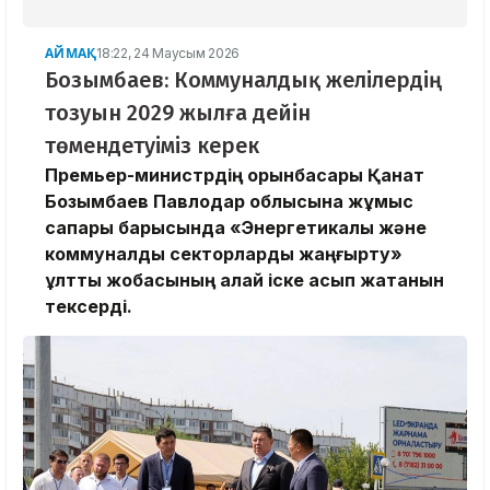
АЙМАҚ
18:22, 24 Маусым 2026
Бозымбаев: Коммуналдық желілердің
тозуын 2029 жылға дейін
төмендетуіміз керек
Премьер-министрдің орынбасары Қанат
Бозымбаев Павлодар облысына жұмыс
сапары барысында «Энергетикалық және
коммуналдық секторларды жаңғырту»
ұлттық жобасының қалай іске асып жатқанын
тексерді.