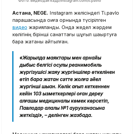
Фото: Видеодан кадр/instagram.com/ti.pavlo
Астана, NEGE.
Instagram желісіндегі Ti.pavlo
парақшасында оқиға орнында түсірілген
видео
жарияланды. Онда жедел жәрдем
көлігінің бірінші санаттағы шұғыл шақыртуға
бара жатқаны айтылған.
«Жарқылдақ маяктары мен арнайы
дыбыс белгісі қосулы реанимобиль
жүргізушісі жаяу жүргіншілер өткелінен
өтіп бара жатқан сәтте жолға әйел
жүргінші шыққан. Көлік қағып кеткеннен
кейін 103 қызметкерлері оған дереу
алғашқы медициналық көмек көрсетіп,
Павлодар қалалық №1 ауруханасына
жеткізді», – делінген жазбада.