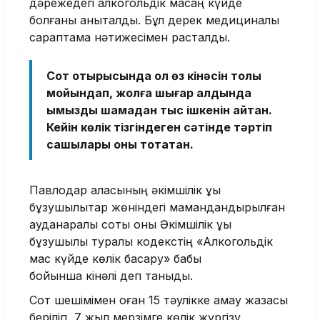
дәрежедегі алкогольдік масаң күйде
болғаны анықталды. Бұл дерек медициналық
сараптама нәтижесімен расталды.
Сот отырысында ол өз кінәсін толық
мойындап, жолға шығар алдында
қымызды шамадан тыс ішкенін айтқан.
Кейін көлік тізгіндеген сәтінде тәртіп
сақшылары оны тоқтатқан.
Павлодар қаласының әкімшілік құқық
бұзушылықтар жөніндегі мамандандырылған
ауданаралық соты оны Әкімшілік құқық
бұзушылық туралы кодекстің «Алкогольдік
мас күйде көлік басқару» бабы
бойынша кінәлі деп таныды.
Сот шешімімен оған 15 тәулікке қамау жазасы
беріліп, 7 жыл мерзімге көлік жүргізу