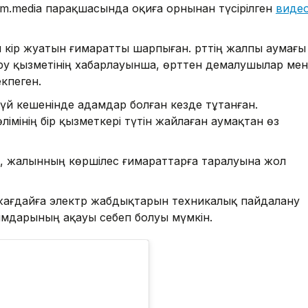
sm.media парақшасында оқиға орнынан түсірілген
виде
кір жуатын ғимаратты шарпыған. Өрттің жалпы аумағы
у қызметінің хабарлауынша, өрттен демалушылар мен
кпеген.
қүй кешенінде адамдар болған кезде тұтанған.
лімінің бір қызметкері түтін жайлаған аумақтан өз
 жалынның көршілес ғимараттарға таралуына жол
ағдайға электр жабдықтарын техникалық пайдалану
ымдарының ақауы себеп болуы мүмкін.