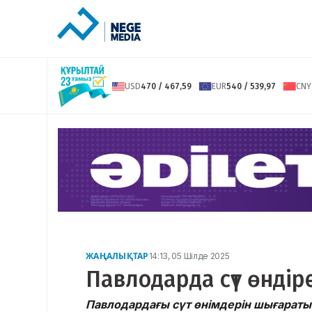
USD
470 / 467,59
EUR
540 / 539,97
CNY
ЖАҢАЛЫҚТАР
14:13, 05 Шілде 2025
Павлодарда сүт өндір
Павлодардағы сүт өнімдерін шығарат