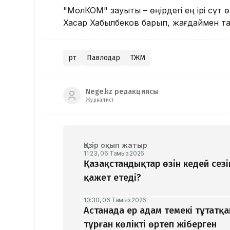
"МолКОМ" зауыты – өңірдегі ең ірі сүт 
Хасар Хабылбеков барып, жағдаймен т
Өрт
Павлодар
ТЖМ
Nege.kz редакциясы
Журналист
Қазір оқып жатыр
11:23, 06 Тамыз 2026
Қазақстандықтар өзін кедей сез
қажет етеді?
10:30, 06 Тамыз 2026
Астанада ер адам темекі тұтатқа
тұрған көлікті өртеп жіберген