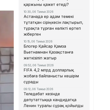
қаржыны қажет етеді?
10:30, 06 Тамыз 2026
Астанада ер адам темекі
тұтатқан сіріңкесін лақтырып,
тұрақта тұрған көлікті өртеп
жіберген
10:15, 06 Тамыз 2026
Блогер Қайсар Қамза
Вьетнамнан Қазақстанға
жеткізіліп жатыр
09:52, 06 Тамыз 2026
FIFA 4,2 млрд долларлық
жобаға байланысты кешірім
сұрады
09:12, 06 Тамыз 2026
Теледебат кезінде
депутаттыққа кандидатқа
Ленин туралы сұрақ қойылды