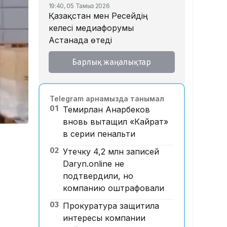
19:40, 05 Тамыз 2026
Қазақстан мен Ресейдің
келесі медиафорумы
Астанада өтеді
17:52, 05 Тамыз 2026
Барлық жаңалықтар
Мемлекет басшысы Ұлттық
архив ұжымы мен
ардагерлерін 20 жылдық
Telegram арнамызда танымал
мерейтоймен құттықтады
01
Темирлан Анарбеков
17:18, 05 Тамыз 2026
вновь вытащил «Кайрат»
«Әкім келер алдындағы
в серии пенальти
көзбояушылық»: Ақмола
облысында жолшылар
02
Утечку 4,2 млн записей
асфальтты бояғаны рас па?
Daryn.online не
подтвердили, но
16:56, 05 Тамыз 2026
Қазақстандық жүзушілер
компанию оштрафовали
АҚШ-тағы халықаралық
03
Прокуратура защитила
турнирде 13 алтын медаль
интересы компании
жеңіп алды