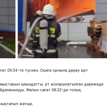
ғат 05:34-те түскен. Оқиға орнына дереу өрт
жұмыстарын қиындатты. Өрт жоғарылатылған дәрежеде
пайдаланылды. Жалын сағат 08:22-де толық
 анықталып жатыр.