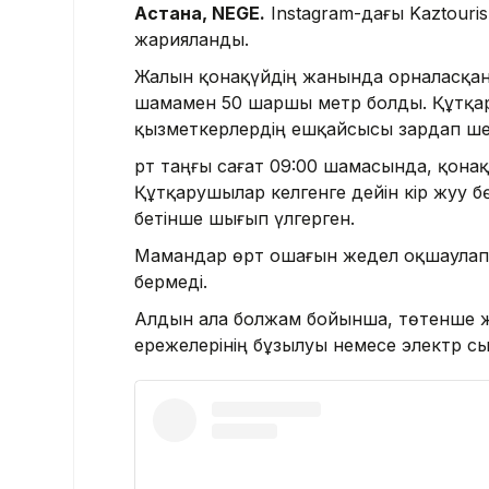
Астана, NEGE.
Instagram-дағы Kaztouri
жарияланды.
Жалын қонақүйдің жанында орналасқан 
шамамен 50 шаршы метр болды. Құтқар
қызметкерлердің ешқайсысы зардап ше
Өрт таңғы сағат 09:00 шамасында, қона
Құтқарушылар келгенге дейін кір жуу бө
бетінше шығып үлгерген.
Мамандар өрт ошағын жедел оқшаулап,
бермеді.
Алдын ала болжам бойынша, төтенше ж
ережелерінің бұзылуы немесе электр с