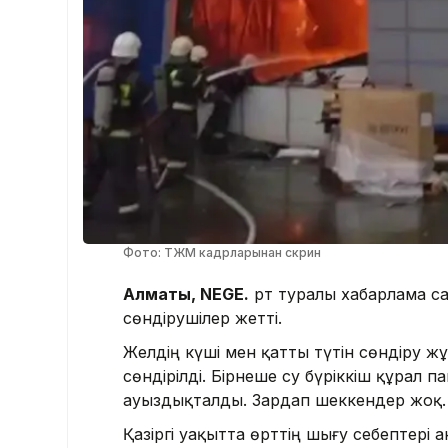
Фото: ТЖМ кадрларынан скрин
Алматы, NEGE.
Өрт туралы хабарлама са
сөндірушілер жетті.
Желдің күші мен қатты түтін сөндіру 
сөндірілді. Бірнеше су бүріккіш құрал 
ауыздықталды. Зардап шеккендер жоқ.
Қазіргі уақытта өрттің шығу себептері