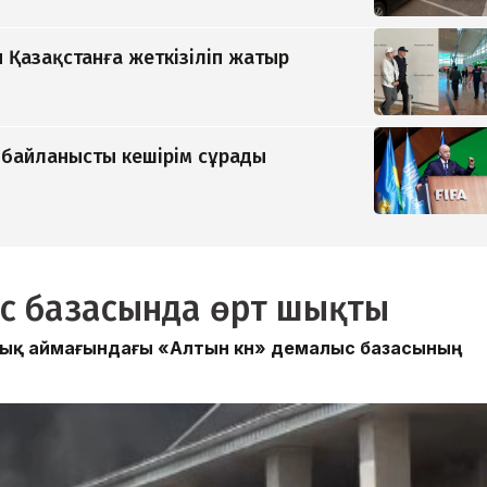
 Қазақстанға жеткізіліп жатыр
 байланысты кешірім сұрады
с базасында өрт шықты
ттық аймағындағы «Алтын күн» демалыс базасының