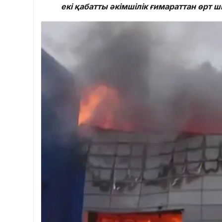
екі қабатты әкімшілік ғимараттан өрт