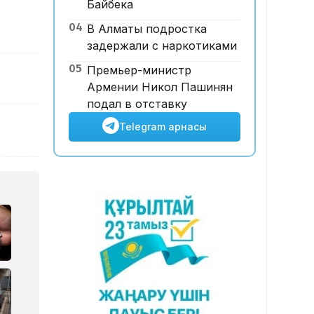
Байбека
16:17, 05 Тамыз 2026
04
В Алматы подростка
Алматы облысында ит
задержали с наркотиками
талаған баланың ісі: сотта
жануардың иесі айыппен
05
Премьер-министр
келіспейтінін мәлімдеді
Армении Никол Пашинян
подал в отставку
Telegram арнасы