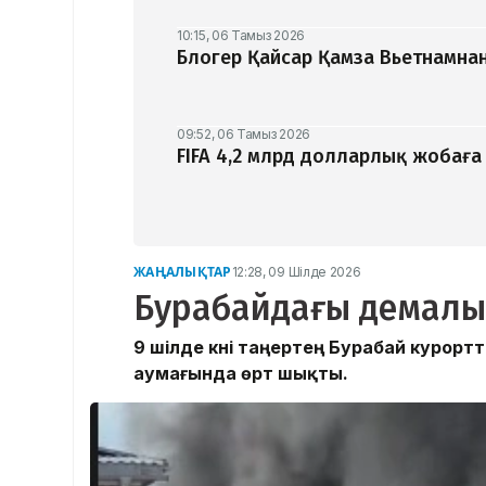
10:15, 06 Тамыз 2026
Блогер Қайсар Қамза Вьетнамнан
09:52, 06 Тамыз 2026
FIFA 4,2 млрд долларлық жобаға
ЖАҢАЛЫҚТАР
12:28, 09 Шілде 2026
Бурабайдағы демалы
9 шілде күні таңертең Бурабай курор
аумағында өрт шықты.