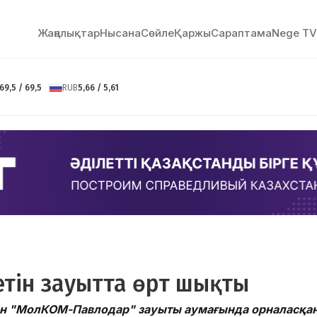
Жаңалықтар
Нысана
Сөйлe
Қаржы
Сараптама
Nege TV
69,5 / 69,5
RUB
5,66 / 5,61
етін зауытта өрт шықты
ын "МолКОМ-Павлодар" зауыты аумағында орналасқа