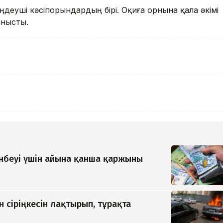
өңдеуші кәсіпорындардың бірі. Оқиға орнына қала әкімі
анысты.
інбеуі үшін айына қанша қаржыны
н сіріңкесін лақтырып, тұрақта