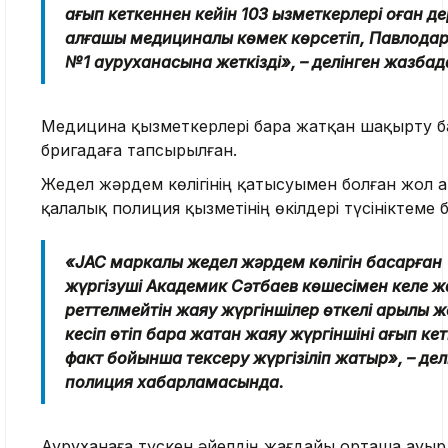
қағып кеткеннен кейін 103 қызметкерлері оған д
алғашқы медициналық көмек көрсетіп, Павлодар 
№1 ауруханасына жеткізді», – делінген жазбад
Медицина қызметкерлері бара жатқан шақырту б
бригадаға тапсырылған.
Жедел жәрдем көлігінің қатысуымен болған жол 
қалалық полиция қызметінің өкілдері түсініктеме б
«JAC маркалы жедел жәрдем көлігін басқарған
жүргізуші Академик Сәтбаев көшесімен келе ж
реттелмейтін жаяу жүргіншілер өткелі арқылы 
кесіп өтіп бара жатқан жаяу жүргіншіні қағып кет
факт бойынша тексеру жүргізіліп жатыр», – дел
полиция хабарламасында.
Ауруханаға түскен әйелдің жағдайы орташа ауыр