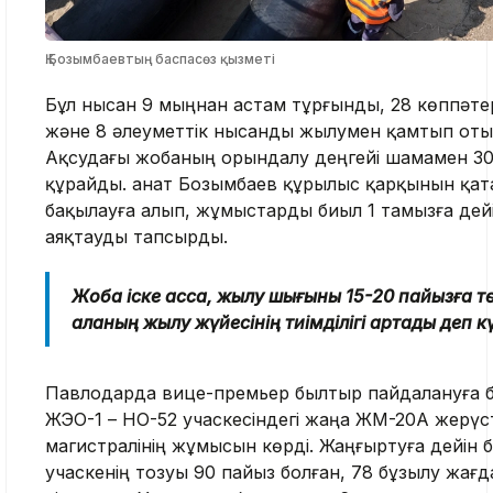
Қ.Бозымбаевтың баспасөз қызметі
Бұл нысан 9 мыңнан астам тұрғынды, 28 көппәтер
және 8 әлеуметтік нысанды жылумен қамтып отыр.
Ақсудағы жобаның орындалу деңгейі шамамен 3
құрайды. Қанат Бозымбаев құрылыс қарқынын қат
бақылауға алып, жұмыстарды биыл 1 тамызға дей
аяқтауды тапсырды.
Жоба іске асса, жылу шығыны 15-20 пайызға т
қаланың жылу жүйесінің тиімділігі артады деп кү
Павлодарда вице-премьер былтыр пайдалануға б
ЖЭО-1 – НО-52 учаскесіндегі жаңа ЖМ-20А жерүс
магистралінің жұмысын көрді. Жаңғыртуға дейін б
учаскенің тозуы 90 пайыз болған, 78 бұзылу жағ