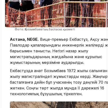
Фото: Қ.Бозымбаевтың баспасөз қызметі
Астана, NEGE.
Вице-премьер Екібастұз, Ақсу жә
Павлодар қалаларындағы инженерлік желілерді 
барысымен танысты. Негізгі назар жылу
магистральдарының жағдайына және құрылыс
жұмыстарының мерзіміне аударылды.
Екібастұзда Қанат Бозымбаев 1972 жылы салынға
жылу магистраліндегі жұмыстарды көрді. Жаңғыр
басталғанға дейін бұл учаскенің тозу деңгейі 70 
жеткен. Соңғы төрт жылда мұнда ІІ дәрежелі 16
технологиялық бұзушылық тіркелген.