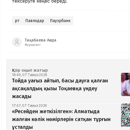
тексеруге кеңес береді.
Өрт
Павлодар
Пауэрбанк
Тақабаева Аида
Журналист
Қазір оқып жатыр
18:46, 07 Тамыз 2026
Тойда уағыз айтып, басы дауға қалған
ақсақалдың қызы Тоқаевқа үндеу
жасады
17:47, 07 Тамыз 2026
«Ресейден жеткізілген»: Алматыда
жалған көлік нөмірлерін сатқан тұрғын
ұсталды