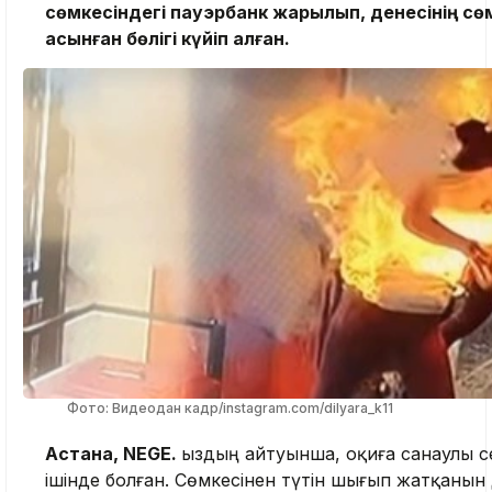
сөмкесіндегі пауэрбанк жарылып, денесінің сө
асынған бөлігі күйіп қалған.
Фото: Видеодан кадр/instagram.com/dilyara_k11
Астана, NEGE.
Қыздың айтуынша, оқиға санаулы 
ішінде болған. Сөмкесінен түтін шығып жатқанын