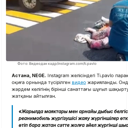
Фото: Видеодан кадр/instagram.com/ti.pavlo
Астана, NEGE.
Instagram желісіндегі Ti.pavlo па
оқиға орнында түсірілген
видео
жарияланды. Онд
жәрдем көлігінің бірінші санаттағы шұғыл шақырт
жатқаны айтылған.
«Жарқылдақ маяктары мен арнайы дыбыс белгісі
реанимобиль жүргізушісі жаяу жүргіншілер өтк
өтіп бара жатқан сәтте жолға әйел жүргінші шыққ