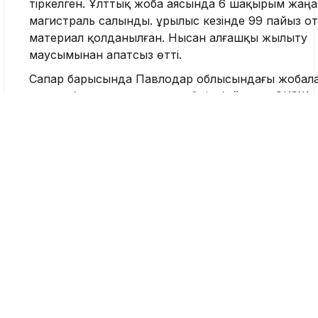
тіркелген. Ұлттық жоба аясында 6 шақырым жаңа
магистраль салынды. Құрылыс кезінде 99 пайыз о
материал қолданылған. Нысан алғашқы жылыту
маусымынан апатсыз өтті.
Сапар барысында Павлодар облысындағы жобал
жалпы барысы да қаралды. Өңір бойынша ЭКСЖ
платформасында 69 жоба қалыптастырылған. Жа
сомасы 43,9 млрд теңгеге 38 жоба іске асыруға 
дайын. Қазір 6 жоба белсенді құрылыс кезеңінде, а
Павлодардағы 1 жоба аяқталған.