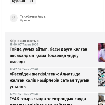
Бурабай
Өрт
Тақабаева Аида
Журналист
Қазір оқып жатыр
18:46, 07 Тамыз 2026
Тойда уағыз айтып, басы дауға қалған
ақсақалдың қызы Тоқаевқа үндеу
жасады
17:47, 07 Тамыз 2026
«Ресейден жеткізілген»: Алматыда
жалған көлік нөмірлерін сатқан тұрғын
ұсталды
17:29, 07 Тамыз 2026
ЕҮАК отырысында электрондық сауда