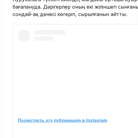
бағалануда. Дәрігерлер оның екі жіліншегі сынған
сондай-ақ денесі көгеріп, сырылғанын айтты.
Посмотреть эту публикацию в Instagram