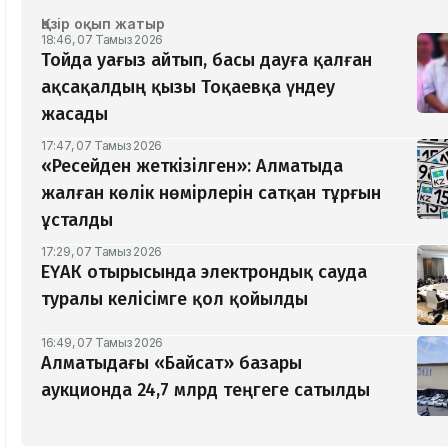
Қазір оқып жатыр
18:46, 07 Тамыз 2026
Тойда уағыз айтып, басы дауға қалған
ақсақалдың қызы Тоқаевқа үндеу
жасады
17:47, 07 Тамыз 2026
«Ресейден жеткізілген»: Алматыда
жалған көлік нөмірлерін сатқан тұрғын
ұсталды
17:29, 07 Тамыз 2026
ЕҮАК отырысында электрондық сауда
туралы келісімге қол қойылды
16:49, 07 Тамыз 2026
Алматыдағы «Байсат» базары
аукционда 24,7 млрд теңгеге сатылды