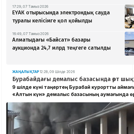
17:29, 07 Тамыз 2026
ЕҮАК отырысында электрондық сауда
туралы келісімге қол қойылды
16:49, 07 Тамыз 2026
Алматыдағы «Байсат» базары
аукционда 24,7 млрд теңгеге сатылды
ЖАҢАЛЫҚТАР
12:28, 09 Шілде 2026
Бурабайдағы демалыс базасында өрт шы
9 шілде күні таңертең Бурабай курорттық айма
«Алтын күн» демалыс базасының аумағында өр