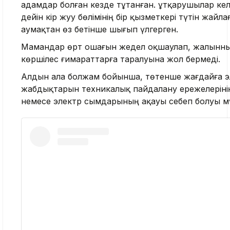
адамдар болған кезде тұтанған. Құтқарушылар кел
дейін кір жуу бөлімінің бір қызметкері түтін жайла
аумақтан өз бетінше шығып үлгерген.
Мамандар өрт ошағын жедел оқшаулап, жалынн
көршілес ғимараттарға таралуына жол бермеді.
Алдын ала болжам бойынша, төтенше жағдайға э
жабдықтарын техникалық пайдалану ережелеріні
немесе электр сымдарының ақауы себеп болуы мү