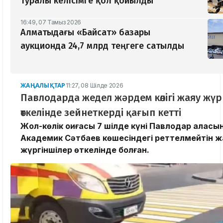
туралы келісімге қол қойылды
16:49, 07 Тамыз 2026
Алматыдағы «Байсат» базары
аукционда 24,7 млрд теңгеге сатылды
ЖАҢАЛЫҚТАР
11:27, 08 Шілде 2026
Павлодарда жедел жәрдем көлігі жаяу жүр
өткелінде зейнеткерді қағып кетті
Жол-көлік оқиғасы 7 шілде күні Павлодар қалас
Академик Сәтбаев көшесіндегі реттелмейтін ж
жүргіншілер өткелінде болған.