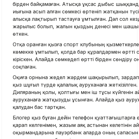
бірден байқамаған. Атысқа ұқсас дыбыс шыққанд
иығына асып алған сөмкесі өртеніп жатқанын түсі
алысқа лақтырып тастауға ұмтылған. Дәл сол кез
жарылыс болып, жалын қыздың денесі мен шаш
өткен.
Отқа оранған қызға спорт клубының қызметкерле
көмекке ұмтылып, қолда бар құралдармен өртті с
кіріскен. Алайда сөмкедегі өртті бірден сөндіру о
соқпаған.
Оқиға орнына жедел жәрдем шақырылып, зардап
қыз шұғыл түрде қалалық ауруханаға жеткізілген.
Диляраның қолы, қолтығы мен іш тұсы күйгенін а
ауруханаға жатқызуды ұсынған. Алайда қыз ауру
қалудан бас тартқан.
Блогер қыз бұған дейін телефон қуаттағыштарға 
қарап келгенімен, жазым аяқ астынан келетінін а
оқырмандарына пауэрбанк аларда оның сапасын