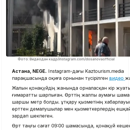
Фото: Видеодан кадр/instagram.com/dosanovaofficial
Астана, NEGE.
Instagram-дағы Kaztourism.media
парақшасында оқиға орнынан түсірілген
видео
ж
Жалын қонақүйдің жанында орналасқан кір жуат
ғимаратты шарпыған. Өрттің жалпы аумағы шама
шаршы метр болды. Құтқару қызметінің хабарлауы
өрттен демалушылар мен қызметкерлердің ешқа
зардап шекпеген.
Өрт таңғы сағат 09:00 шамасында, қонақүй кеше