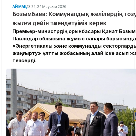
АЙМАҚ
18:22, 24 Маусым 2026
Бозымбаев: Коммуналдық желілердің тоз
жылға дейін төмендетуіміз керек
Премьер-министрдің орынбасары Қанат Бозым
Павлодар облысына жұмыс сапары барысында
«Энергетикалық және коммуналдық секторлард
жаңғырту» ұлттық жобасының қалай іске асып ж
тексерді.