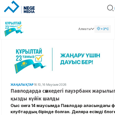
Алматы
+3°C
ЖАҢАЛЫҚТАР
16:10, 16 Маусым 2026
Павлодарда сөмкедегі пауэрбанк жарылып
қызды күйік шалды
Оқыс оқиға 14 маусымда Павлодар қаласындағы 
клубтардың бірінде болған. Диляра есімді блог