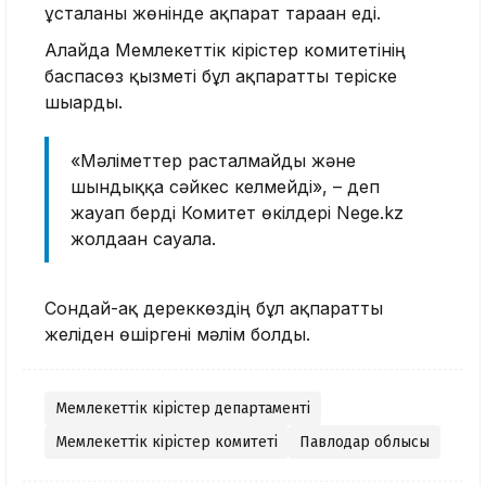
ұсталғаны жөнінде ақпарат тараған еді.
Алайда Мемлекеттік кірістер комитетінің
баспасөз қызметі бұл ақпаратты теріске
шығарды.
«Мәліметтер расталмайды және
шындыққа сәйкес келмейді», – деп
жауап берді Комитет өкілдері Nege.kz
жолдаған сауалға.
Сондай-ақ дереккөздің бұл ақпаратты
желіден өшіргені мәлім болды.
Мемлекеттік кірістер департаменті
Мемлекеттік кірістер комитеті
Павлодар облысы