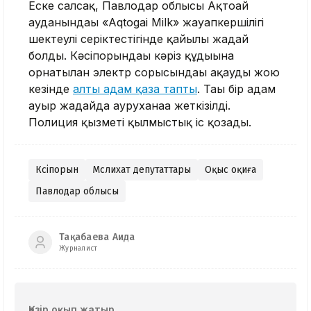
Еске салсақ, Павлодар облысы Ақтоғай
ауданындағы «Aqtogai Milk» жауапкершілігі
шектеулі серіктестігінде қайғылы жағдай
болды. Кәсіпорындағы кәріз құдығына
орнатылған электр сорғысындағы ақауды жою
кезінде
алты адам қаза тапты
. Тағы бір адам
ауыр жағдайда ауруханаға жеткізілді.
Полиция қызметі қылмыстық іс қозғады.
Кәсіпорын
Мәслихат депутаттары
Оқыс оқиға
Павлодар облысы
Тақабаева Аида
Журналист
Қазір оқып жатыр