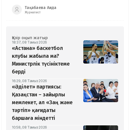
Тақабаева Аида
Журналист
Қазір оқып жатыр
18:37, 08 Тамыз 2026
«Астана» баскетбол
клубы жабыла ма?
Министрлік түсініктеме
берді
16:29, 08 Тамыз 2026
«Әділет» партиясы:
Қазақстан – зайырлы
мемлекет, ал «Заң және
тәртіп» қағидаты
баршаға міндетті
10:58, 08 Тамыз 2026