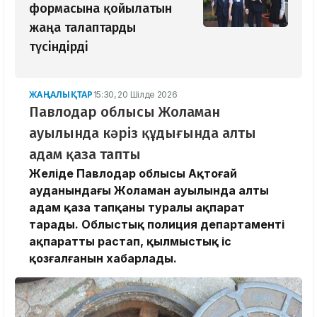
формасына қойылатын
жаңа талаптарды
түсіндірді
ЖАҢАЛЫҚТАР
15:30, 20 Шілде 2026
Павлодар облысы Жоламан
ауылында кәріз құдығында алты
адам қаза тапты
Желіде Павлодар облысы Ақтоғай
ауданындағы Жоламан ауылында алты
адам қаза тапқаны туралы ақпарат
тарады. Облыстық полиция департаменті
ақпаратты растап, қылмыстық іс
қозғалғанын хабарлады.