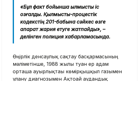
«Бұл факт бойынша қылмыстық іс
қозғалды. Қылмыстық-процестік
кодекстің 201-бабына сәйкес өзге
ақпарат жария етуге жатпайды», –
делінген полиция хабарламасында.
Өңірлік денсаулық сақтау басқармасының
мәліметінше, 1988 жылы туған ер адам
орташа ауырлықтағы көмірқышқыл газымен
улану диагнозымен Ақтоғай аудандық
ауруханасына жатқызылған. Қазіргі уақытта
оған медициналық көмек көрсетіліп жатыр.
Павлодар облысы
Тақабаева Аида