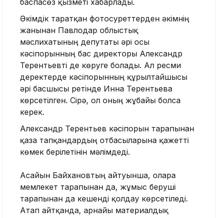
баспасөз қызметі хабарлады.
Әкімдік таратқан фотосуреттерден әкімнің
жанынан Павлодар облыстық
мәслихатының депутаты әрі осы
кәсіпорынның бас директоры Александр
Терентьевті де көруге болады. Ал ресми
деректерде кәсіпорынның құрылтайшысы
әрі басшысы ретінде Инна Терентьева
көрсетілген. Сірә, ол оның жұбайы болса
керек.
Александр Терентьев кәсіпорын тарапынан
қаза тапқандардың отбасыларына қажетті
көмек берілетінін мәлімдеді.
Асайын Байхановтың айтуынша, оларға
мемлекет тарапынан да, жұмыс беруші
тарапынан да кешенді қолдау көрсетіледі.
Атап айтқанда, арнайы материалдық