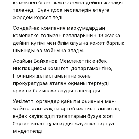
көмекпен бірге, жыл соңына дейінгі жалақы
төленеді. Бұған қоса несиелерін өтеуге
жәрдем көрсетіледі.
Сондай-ақ компания марқұмдардың
кәмелетке толмаған балаларының 18 жасқа
дейінгі күтімі мен білім алуына қажет барлық
шығынды өз мойнына алады.
Асайын Байханов Мемлекеттік еңбек
инспекциясы комитеті департаментіне,
Полиция департаментіне және
прокуратураға аталған оқиғаны тергеуді
ерекше бақылауға алуды тапсырды.
Уәкілетті органдар қайғылы оқиғаның мән-
жайын жан-жақты әрі объективті анықтап,
еңбек қауіпсіздігі талаптарын бұзуға жол
берген кінәлі тұлғаларды жауапқа тартуға
міндеттелді.