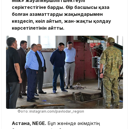
Milk» жауапкершілігі шектеулі
серіктестігіне барды. Өңір басшысы қаза
болған азаматтардың жақындарымен
кездесіп, көңіл айтып, жан-жақты қолдау
көрсетілетінін айтты.
Фото: instagram.com/pavlodar_region
Астана, NEGE.
Бұл жөнінде әкімдіктің