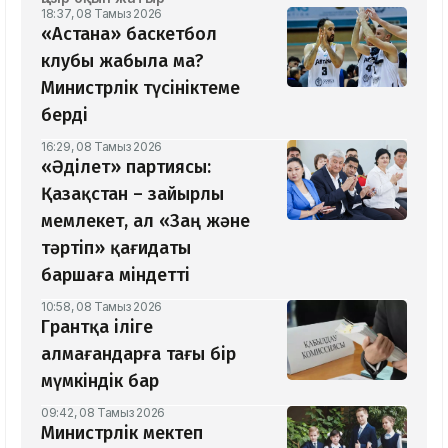
18:37, 08 Тамыз 2026
«Астана» баскетбол
клубы жабыла ма?
Министрлік түсініктеме
берді
16:29, 08 Тамыз 2026
«Әділет» партиясы:
Қазақстан – зайырлы
мемлекет, ал «Заң және
тәртіп» қағидаты
баршаға міндетті
10:58, 08 Тамыз 2026
Грантқа іліге
алмағандарға тағы бір
мүмкіндік бар
09:42, 08 Тамыз 2026
Министрлік мектеп