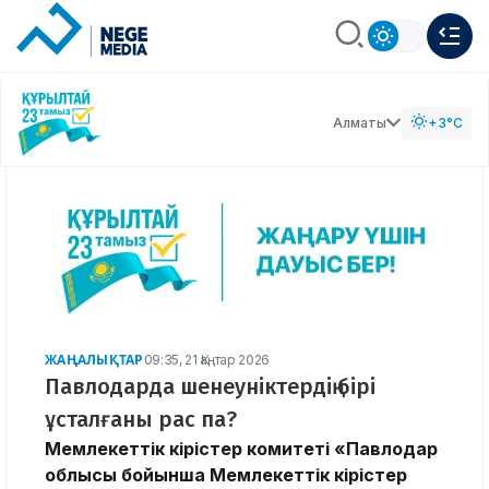
Алматы
+3°C
ЖАҢАЛЫҚТАР
09:35, 21 Қаңтар 2026
Павлодарда шенеуніктердің бірі
ұсталғаны рас па?
Мемлекеттік кірістер комитеті «Павлодар
облысы бойынша Мемлекеттік кірістер