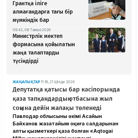
Грантқа іліге
алмағандарға тағы бір
мүмкіндік бар
09:42, 08 Тамыз 2026
Министрлік мектеп
формасына қойылатын
жаңа талаптарды
түсіндірді
ЖАҢАЛЫҚТАР
11:18, 21 Шілде 2026
Депутатқа қатысы бар кәсіпорында
қаза тапқандардың отбасына жыл
соңына дейін жалақы төленеді
Павлодар облысының әкімі Асайын
Байханов жазатайым оқиға салдарынан
алты қызметкері қаза болған «Aqtogai