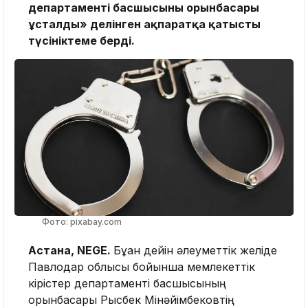
департаменті басшысының орынбасары
ұсталды» делінген ақпаратқа қатысты
түсініктеме берді.
Фото: pixabay.com
Астана, NEGE.
Бұған дейін әлеуметтік желіде
Павлодар облысы бойынша мемлекеттік
кірістер департаменті басшысының
орынбасары Рысбек Мінәйімбековтің