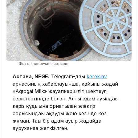
Фото: thenewsminute.com
Астана, NEGE.
Telegram-дағы
kerek.pv
арнасының хабарлауынша, қайғылы жағдай
«Aqtogai Milk» жауапкершілігі шектеулі
серіктестігінде болған. Алты адам ауылдағы
кәріз құдығына орнатылған электр
сорғысындағы ақауды жою кезінде көз
жұмған. Тағы бір адам ауыр жағдайда
ауруханаға жеткізілген.