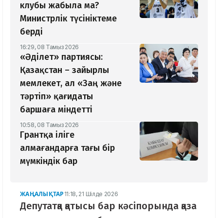
клубы жабыла ма?
Министрлік түсініктеме
берді
16:29, 08 Тамыз 2026
«Әділет» партиясы:
Қазақстан – зайырлы
мемлекет, ал «Заң және
тәртіп» қағидаты
баршаға міндетті
10:58, 08 Тамыз 2026
Грантқа іліге
алмағандарға тағы бір
мүмкіндік бар
ЖАҢАЛЫҚТАР
11:18, 21 Шілде 2026
Депутатқа қатысы бар кәсіпорында қаза