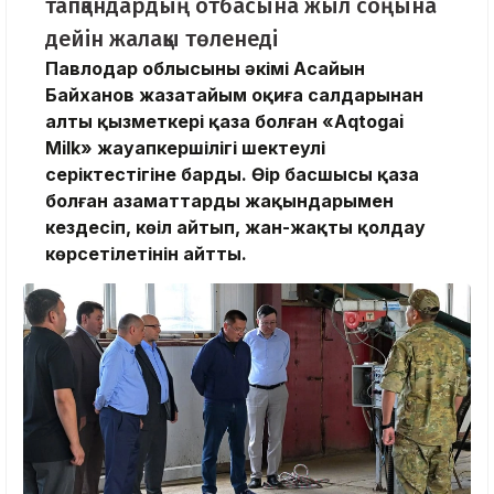
тапқандардың отбасына жыл соңына
дейін жалақы төленеді
Павлодар облысының әкімі Асайын
Байханов жазатайым оқиға салдарынан
алты қызметкері қаза болған «Aqtogai
Milk» жауапкершілігі шектеулі
серіктестігіне барды. Өңір басшысы қаза
болған азаматтардың жақындарымен
кездесіп, көңіл айтып, жан-жақты қолдау
көрсетілетінін айтты.