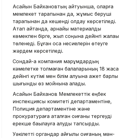
Асайын Байхановтың айтуынша, оларға
мемлекет тарапынан да, жұмыс беруші
тарапынан да кешенді қолдау көрсетіледі.
Атап айтқанда, арнайы материалдық
көмекпен бірге, жыл соңына дейінгі жалақы
төленеді. Бұған қоса несиелерін өтеуге
жәрдем көрсетіледі.
Сондай-ақ компания марқұмдардың
кәмелетке толмаған балаларының 18 жасқа
дейінгі күтімі мен білім алуына қажет барлық
шығынды өз мойнына алады.
Асайын Байханов Мемлекеттік еңбек
инспекциясы комитеті департаментіне,
Полиция департаментіне және
прокуратураға аталған оқиғаны тергеуді
ерекше бақылауға алуды тапсырды.
Уәкілетті органдар қайғылы оқиғаның мән-