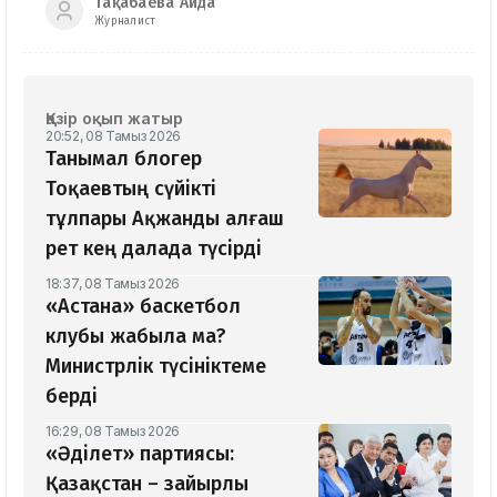
Тақабаева Аида
Журналист
Қазір оқып жатыр
20:52, 08 Тамыз 2026
Танымал блогер
Тоқаевтың сүйікті
тұлпары Ақжанды алғаш
рет кең далада түсірді
18:37, 08 Тамыз 2026
«Астана» баскетбол
клубы жабыла ма?
Министрлік түсініктеме
берді
16:29, 08 Тамыз 2026
«Әділет» партиясы:
Қазақстан – зайырлы