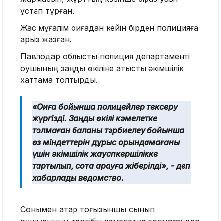
ұстап тұрған.
Жас мұғалім оқиғадан кейін бірден полицияға
арыз жазған.
Павлодар облыстық полиция департаменті
оқушының заңды өкіліне қатысты әкімшілік
хаттама толтырды.
«Оқиға бойынша полицейлер тексеру
жүргізді. Заңды өкілі кәмелетке
толмаған баланы тәрбиелеу бойынша
өз міндеттерін дұрыс орындамағаны
үшін әкімшілік жауапкершілікке
тартылып, сотқа қарауға жіберілді», - деп
хабарлады ведомство.
Сонымен қатар тоғызыншы сынып