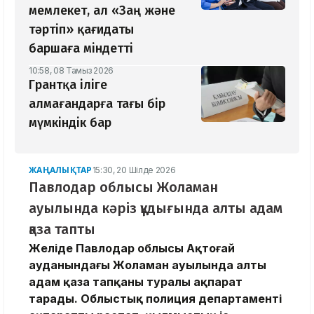
мемлекет, ал «Заң және
тәртіп» қағидаты
баршаға міндетті
10:58, 08 Тамыз 2026
Грантқа іліге
алмағандарға тағы бір
мүмкіндік бар
ЖАҢАЛЫҚТАР
15:30, 20 Шілде 2026
Павлодар облысы Жоламан
ауылында кәріз құдығында алты адам
қаза тапты
Желіде Павлодар облысы Ақтоғай
ауданындағы Жоламан ауылында алты
адам қаза тапқаны туралы ақпарат
тарады. Облыстық полиция департаменті