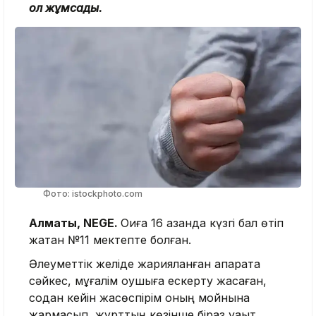
қол жұмсады.
Фото: istockphoto.com
Алматы, NEGE.
Оқиға 16 қазанда күзгі бал өтіп
жатқан №11 мектепте болған.
Әлеуметтік желіде жарияланған ақпаратқа
сәйкес, мұғалім оқушыға ескерту жасаған,
содан кейін жасөспірім оның мойнына
жармасып, жұрттың көзінше біраз уақыт