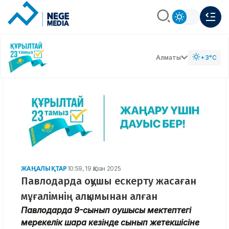
Алматы
+3°C
ЖАҢАЛЫҚТАР
10:59, 19 Қазан 2025
Павлодарда оқушы ескерту жасаған
мұғалімнің алқымынан алған
Павлодарда 9-сынып оқушысы мектептегі
мерекелік шара кезінде сынып жетекшісіне