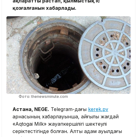
ақпаратты растап, қылмыстық іс
қозғалғанын хабарлады.
Фото: thenewsminute.com
Астана, NEGE.
Telegram-дағы
kerek.pv
арнасының хабарлауынша, қайғылы жағдай
«Aqtogai Milk» жауапкершілігі шектеулі
серіктестігінде болған. Алты адам ауылдағы