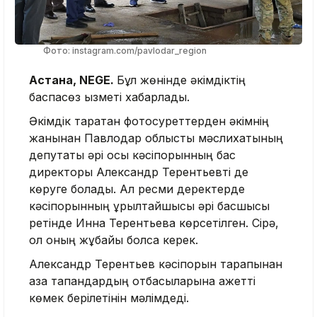
Фото: instagram.com/pavlodar_region
Астана, NEGE.
Бұл жөнінде әкімдіктің
баспасөз қызметі хабарлады.
Әкімдік таратқан фотосуреттерден әкімнің
жанынан Павлодар облыстық мәслихатының
депутаты әрі осы кәсіпорынның бас
директоры Александр Терентьевті де
көруге болады. Ал ресми деректерде
кәсіпорынның құрылтайшысы әрі басшысы
ретінде Инна Терентьева көрсетілген. Сірә,
ол оның жұбайы болса керек.
Александр Терентьев кәсіпорын тарапынан
қаза тапқандардың отбасыларына қажетті
көмек берілетінін мәлімдеді.