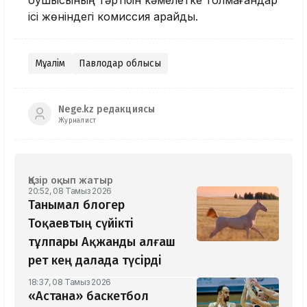
оқушысының тәртібін кәмелетке толмағандар
ісі жөніндегі комиссия қарайды.
Мұғалім
Павлодар облысы
Nege.kz редакциясы
Журналист
Қазір оқып жатыр
20:52, 08 Тамыз 2026
Танымал блогер
Тоқаевтың сүйікті
тұлпары Ақжанды алғаш
рет кең далада түсірді
18:37, 08 Тамыз 2026
«Астана» баскетбол