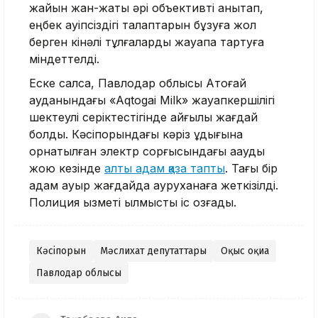
жайын жан-жақты әрі объективті анықтап,
еңбек қауіпсіздігі талаптарын бұзуға жол
берген кінәлі тұлғаларды жауапқа тартуға
міндеттелді.
Еске салсақ, Павлодар облысы Ақтоғай
ауданындағы «Aqtogai Milk» жауапкершілігі
шектеулі серіктестігінде қайғылы жағдай
болды. Кәсіпорындағы кәріз құдығына
орнатылған электр сорғысындағы ақауды
жою кезінде
алты адам қаза тапты
. Тағы бір
адам ауыр жағдайда ауруханаға жеткізілді.
Полиция қызметі қылмыстық іс қозғады.
Кәсіпорын
Мәслихат депутаттары
Оқыс оқиға
Павлодар облысы