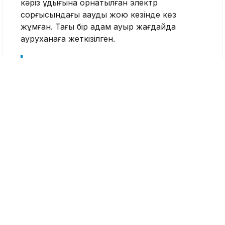
кәріз құдығына орнатылған электр
сорғысындағы ақауды жою кезінде көз
жұмған. Тағы бір адам ауыр жағдайда
ауруханаға жеткізілген.
«Бұл факт бойынша қылмыстық іс
қозғалды. Қылмыстық-процестік
кодекстің 201-бабына сәйкес өзге
ақпарат жария етуге жатпайды», –
делінген полиция хабарламасында.
Өңірлік денсаулық сақтау басқармасының
мәліметінше, 1988 жылы туған ер адам
орташа ауырлықтағы көмірқышқыл газымен
улану диагнозымен Ақтоғай аудандық
ауруханасына жатқызылған. Қазіргі уақытта
оған медициналық көмек көрсетіліп жатыр.