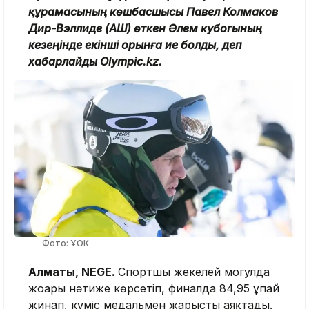
құрамасының көшбасшысы Павел Колмаков
Дир-Вэллиде (АҚШ) өткен Әлем кубогының
кезеңінде екінші орынға ие болды, деп
хабарлайды Olympic.kz.
Фото: ҰОК
Алматы, NEGE.
Спортшы жекелей могулда
жоғары нәтиже көрсетіп, финалда 84,95 ұпай
жинап, күміс медальмен жарысты аяқтады.