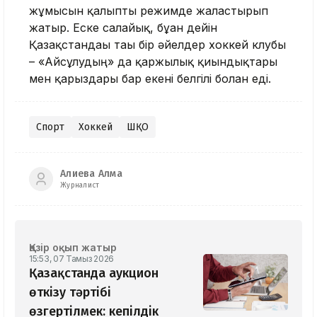
жұмысын қалыпты режимде жалғастырып
жатыр. Еске салайық, бұған дейін
Қазақстандағы тағы бір әйелдер хоккей клубы
– «Айсұлудың» да қаржылық қиындықтары
мен қарыздары бар екені белгілі болған еді.
Спорт
Хоккей
ШҚО
Алиева Алма
Журналист
Қазір оқып жатыр
15:53, 07 Тамыз 2026
Қазақстанда аукцион
өткізу тәртібі
өзгертілмек: кепілдік