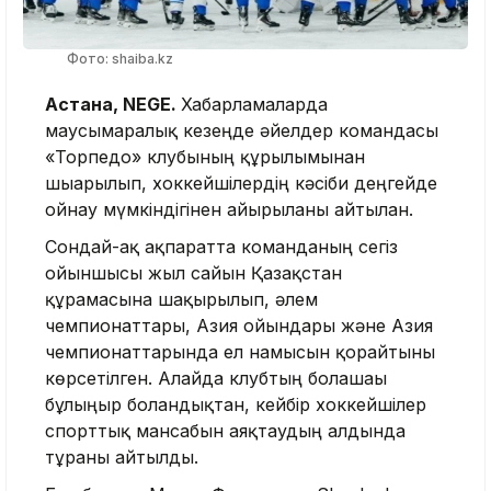
Фото: shaiba.kz
Астана, NEGE.
Хабарламаларда
маусымаралық кезеңде әйелдер командасы
«Торпедо» клубының құрылымынан
шығарылып, хоккейшілердің кәсіби деңгейде
ойнау мүмкіндігінен айырылғаны айтылған.
Сондай-ақ ақпаратта команданың сегіз
ойыншысы жыл сайын Қазақстан
құрамасына шақырылып, әлем
чемпионаттары, Азия ойындары және Азия
чемпионаттарында ел намысын қорғайтыны
көрсетілген. Алайда клубтың болашағы
бұлыңғыр болғандықтан, кейбір хоккейшілер
спорттық мансабын аяқтаудың алдында
тұрғаны айтылды.