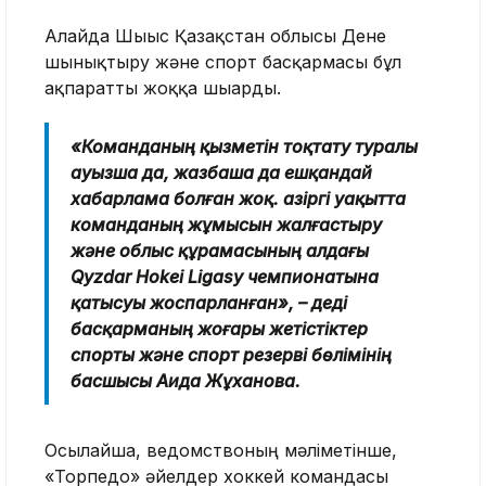
Алайда Шығыс Қазақстан облысы Дене
шынықтыру және спорт басқармасы бұл
ақпаратты жоққа шығарды.
«Команданың қызметін тоқтату туралы
ауызша да, жазбаша да ешқандай
хабарлама болған жоқ. Қазіргі уақытта
команданың жұмысын жалғастыру
және облыс құрамасының алдағы
Qyzdar Hokei Ligasy чемпионатына
қатысуы жоспарланған», – деді
басқарманың жоғары жетістіктер
спорты және спорт резерві бөлімінің
басшысы Аида Жұханова.
Осылайша, ведомствоның мәліметінше,
«Торпедо» әйелдер хоккей командасы