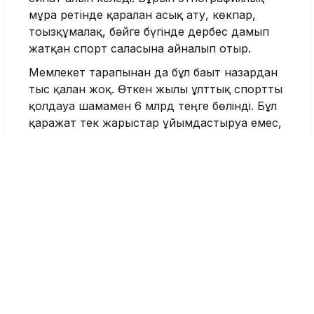
мұра ретінде қаралған асық ату, көкпар,
тоғызқұмалақ, бәйге бүгінде дербес дамып
жатқан спорт саласына айналып отыр.
Мемлекет тарапынан да бұл бағыт назардан
тыс қалған жоқ. Өткен жылы ұлттық спортты
қолдауға шамамен 6 млрд теңге бөлінді. Бұл
қаражат тек жарыстар ұйымдастыруға емес,
ауыл мен қала арасындағы мәдени
байланысты бекемдеуге бағытталды. Өйткені
ұлттық ойын жәй ғана сайыс емес, ол –
ұлттың коды, тарихи жадының ажырамас
бөлігі.
Бүгінде елімізде 11 ұлттық спорт түрі ресми
түрде басым бағыт ретінде мойындалған.
Олардың қатарында көкпар мен аударыспақ
секілді ат спорты, қазақ күресі сияқты күш
пен жігерді талап ететін өнер, сондай-ақ