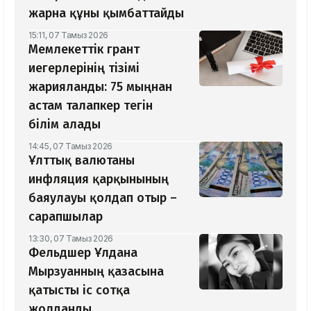
жарна құны қымбаттайды
15:11, 07 Тамыз 2026
Мемлекеттік грант
иегерлерінің тізімі
жарияланды: 75 мыңнан
астам талапкер тегін
білім алады
14:45, 07 Тамыз 2026
Ұлттық валютаны
инфляция қарқынының
баяулауы қолдап отыр –
сарапшылар
13:30, 07 Тамыз 2026
Фельдшер Ұлдана
Мырзуанның қазасына
қатысты іс сотқа
жолданды