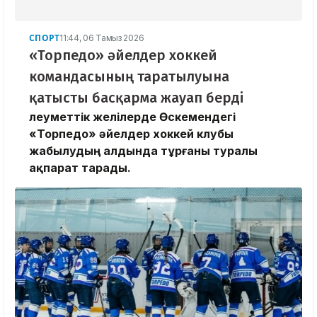
СПОРТ
11:44, 06 Тамыз 2026
«Торпедо» әйелдер хоккей
командасының таратылуына
қатысты басқарма жауап берді
Әлеуметтік желілерде Өскемендегі
«Торпедо» әйелдер хоккей клубы
жабылудың алдында тұрғаны туралы
ақпарат тарады.