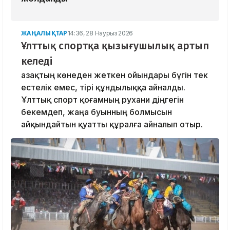
ЖАҢАЛЫҚТАР
14:36, 28 Наурыз 2026
Ұлттық спортқа қызығушылық артып
келеді
Қазақтың көнеден жеткен ойындары бүгін тек
естелік емес, тірі құндылыққа айналды.
Ұлттық спорт қоғамның рухани діңгегін
бекемдеп, жаңа буынның болмысын
айқындайтын қуатты құралға айналып отыр.