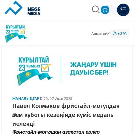
Алматы
+3°C
ЖАҢАЛЫҚТАР
12:26, 07 Ақпан 2025
Павел Колмаков фристайл-могулдан
Әлем кубогы кезеңінде күміс медаль
иеленді
Фристайл-могулдан Қазақстан ерлер