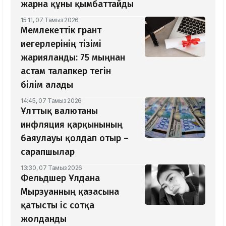
жарна құны қымбаттайды
15:11, 07 Тамыз 2026
Мемлекеттік грант
иегерлерінің тізімі
жарияланды: 75 мыңнан
астам талапкер тегін
білім алады
14:45, 07 Тамыз 2026
Ұлттық валютаны
инфляция қарқынының
баяулауы қолдап отыр –
сарапшылар
13:30, 07 Тамыз 2026
Фельдшер Ұлдана
Мырзуанның қазасына
қатысты іс сотқа
жолданды