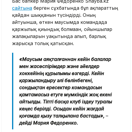
Бас бапкер Мария Федоренко Shayba.kz
сайтына
берген сұхбатында бұл ақпараттың
қайдан шыққанын түсіндірді. Оның
айтуынша, өткен маусымда командада
қаржылық қиындық болмаған, ойыншылар
жалақыларын уақытында алып, барлық
жарысқа толық қатысқан.
«Маусым аяқталғаннан кейін балалар
мен жасөспірімдер және әйелдер
хоккейінің құрылымы өзгерді. Кейін
қаржыландыру әлі бөлінбегені,
сондықтан ересектер командасын
қамтамасыз етуге мүмкіндік жоқ екені
айтылды. Тіпті басқа клуб іздеу туралы
кеңес берілді. Осыдан кейін жағдай
қоғамда қызу талқылана бастады»,
–
дейді Мария Федоренко.