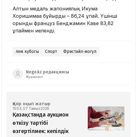
Алтын медаль жапониялық Икума
Хоришимаға бұйырды – 86,24 ұпай. Үшінші
орынды француз Бенджамин Каве 83,82
ұпаймен иеленді.
әлем кубогы
Спорт
Фристайл-могул
Nege.kz редакциясы
Журналист
Қазір оқып жатыр
15:53, 07 Тамыз 2026
Қазақстанда аукцион
өткізу тәртібі
өзгертілмек: кепілдік