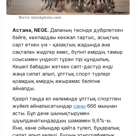
Фото: istockphoto.com
Астана, NEGE.
Даланың төсінде дүбірлеткен
бәйге, көкпардағы көкжал тартыс, асықтың
сарт еткен үні – қазақтың жадында ғана
сақталған жәдігер емес, бүгінгі өмірдің тамыр
соғысымен үндесіп тұрған тірі құндылық.
Кешегі бабадан жеткен салт-дәстүр енді
жаңа сипат алып, ұлттық спорт түрлері
қоғамдық өмірдің ажырамас бөлігіне
айналды.
Қазіргі таңда ел көлемінде ұлттық спортпен
жүйелі айналысатындар
саны
666 мыңнан
асты. Бұл дене шынықтырумен
шұғылданатындардың шамамен 9,6%-ы.
Яғни, көне ойындар қайта түлеп, бұқаралық
сипат алып келеді. Бұрын этнографиялық