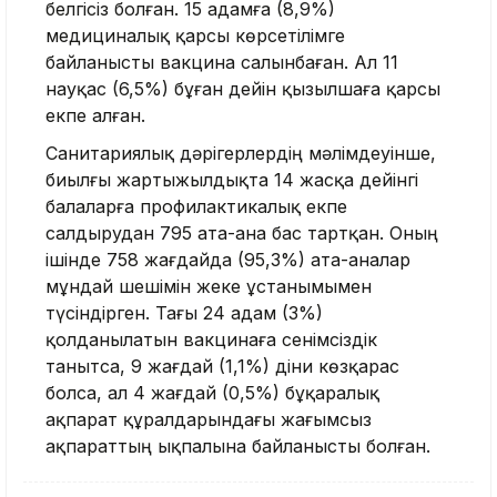
белгісіз болған. 15 адамға (8,9%)
медициналық қарсы көрсетілімге
байланысты вакцина салынбаған. Ал 11
науқас (6,5%) бұған дейін қызылшаға қарсы
екпе алған.
Санитариялық дәрігерлердің мәлімдеуінше,
биылғы жартыжылдықта 14 жасқа дейінгі
балаларға профилактикалық екпе
салдырудан 795 ата-ана бас тартқан. Оның
ішінде 758 жағдайда (95,3%) ата-аналар
мұндай шешімін жеке ұстанымымен
түсіндірген. Тағы 24 адам (3%)
қолданылатын вакцинаға сенімсіздік
танытса, 9 жағдай (1,1%) діни көзқарас
болса, ал 4 жағдай (0,5%) бұқаралық
ақпарат құралдарындағы жағымсыз
ақпараттың ықпалына байланысты болған.