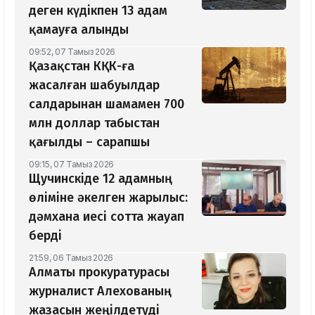
деген күдікпен 13 адам
қамауға алынды
09:52, 07 Тамыз 2026
Қазақстан КҚК-ға
жасалған шабуылдар
салдарынан шамамен 700
млн доллар табыстан
қағылды – сарапшы
09:15, 07 Тамыз 2026
Щучинскіде 12 адамның
өліміне әкелген жарылыс:
дәмхана иесі сотта жауап
берді
21:59, 06 Тамыз 2026
Алматы прокуратурасы
журналист Алехованың
жазасын жеңілдетуді