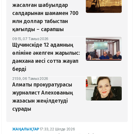
жасалған шабуылдар
салдарынан шамамен 700
млн доллар табыстан
қағылды – сарапшы
09:15, 07 Тамыз 2026
Щучинскіде 12 адамның
өліміне әкелген жарылыс:
дәмхана иесі сотта жауап
берді
21:59, 06 Тамыз 2026
Алматы прокуратурасы
журналист Алехованың
жазасын жеңілдетуді
сұрады
ЖАҢАЛЫҚТАР
17:33, 22 Шілде 2026