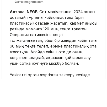
Фото: magnific.com
Астана, NEGE.
Сот мәліметінше,
2024 жылы
Қостанай тұрғыны хейлопластика (ерін
пластикасы) отасын жасатып, қызмет ақысы
ретінде маманға 120 мың теңге төлеген.
Операция нәтижесіне көңілі
толмағандықтан, әйел бір жылдан кейін тағы
90 мың теңге төлеп, ерніне пластикалық ота
жасатқан. Алайда екінші ота да оның
көңілінен шықпай, ақшасын қайтарып алу
үшін сотқа жүгінуге мәжбүр болған.
Уәкілетті орган жүргізген тексеру кезінде
хейлопластика жасаған маманның
«Пластикалық хирургия» мамандығы
бойынша сертификаты мен медициналық
қызметпен айналысуға арналған лицензиясы
болмағаны анықталды.