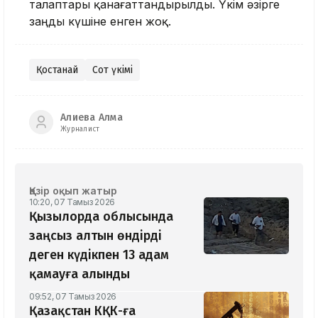
талаптары қанағаттандырылды. Үкім әзірге
заңды күшіне енген жоқ.
Қостанай
Сот үкімі
Алиева Алма
Журналист
Қазір оқып жатыр
10:20, 07 Тамыз 2026
Қызылорда облысында
заңсыз алтын өндірді
деген күдікпен 13 адам
қамауға алынды
09:52, 07 Тамыз 2026
Қазақстан КҚК-ға