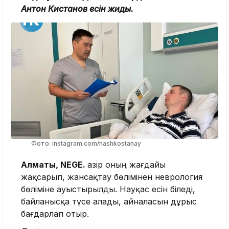
Антон Кистанов есін жиды.
Фото: instagram.com/nashkostanay
Алматы, NEGE.
Қазір оның жағдайы
жақсарып, жансақтау бөлімінен неврология
бөліміне ауыстырылды. Науқас есін біледі,
байланысқа түсе алады, айналасын дұрыс
бағдарлап отыр.