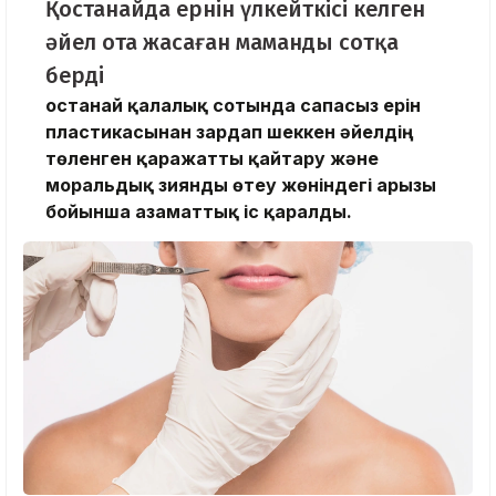
Қостанайда ернін үлкейткісі келген
әйел ота жасаған маманды сотқа
берді
Қостанай қалалық сотында сапасыз ерін
пластикасынан зардап шеккен әйелдің
төленген қаражатты қайтару және
моральдық зиянды өтеу жөніндегі арызы
бойынша азаматтық іс қаралды.