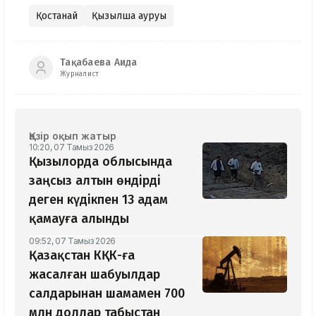
Қостанай
Қызылша ауруы
Тақабаева Аида
Журналист
Қазір оқып жатыр
10:20, 07 Тамыз 2026
Қызылорда облысында
заңсыз алтын өндірді
деген күдікпен 13 адам
қамауға алынды
09:52, 07 Тамыз 2026
Қазақстан КҚК-ға
жасалған шабуылдар
салдарынан шамамен 700
млн доллар табыстан