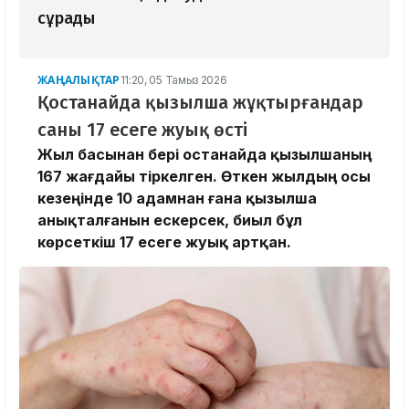
сұрады
ЖАҢАЛЫҚТАР
11:20, 05 Тамыз 2026
Қостанайда қызылша жұқтырғандар
саны 17 есеге жуық өсті
Жыл басынан бері Қостанайда қызылшаның
167 жағдайы тіркелген. Өткен жылдың осы
кезеңінде 10 адамнан ғана қызылша
анықталғанын ескерсек, биыл бұл
көрсеткіш 17 есеге жуық артқан.