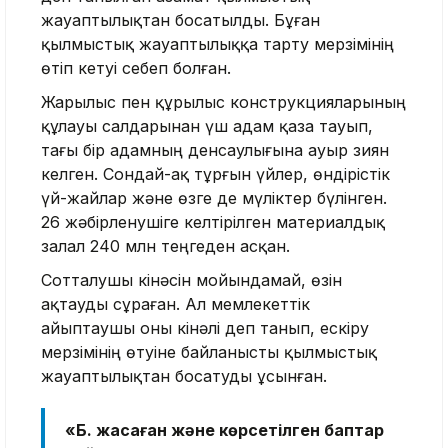
жауаптылықтан босатылды. Бұған
қылмыстық жауаптылыққа тарту мерзімінің
өтіп кетуі себеп болған.
Жарылыс пен құрылыс конструкцияларының
құлауы салдарынан үш адам қаза тауып,
тағы бір адамның денсаулығына ауыр зиян
келген. Сондай-ақ тұрғын үйлер, өндірістік
үй-жайлар және өзге де мүліктер бүлінген.
26 жәбірленушіге келтірілген материалдық
залал 240 млн теңгеден асқан.
Сотталушы кінәсін мойындамай, өзін
ақтауды сұраған. Ал мемлекеттік
айыптаушы оны кінәлі деп танып, ескіру
мерзімінің өтуіне байланысты қылмыстық
жауаптылықтан босатуды ұсынған.
«Б. жасаған және көрсетілген баптар