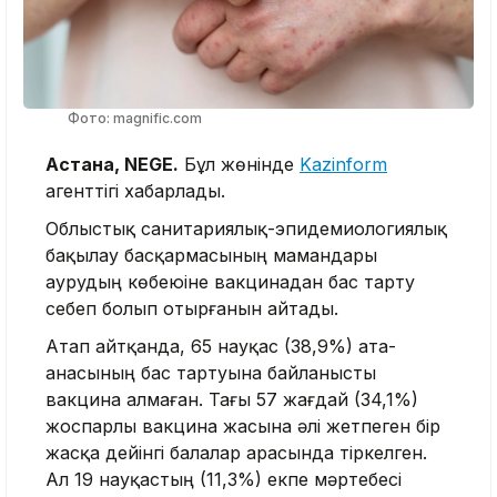
Фото: magnific.com
Астана, NEGE.
Бұл жөнінде
Kazinform
агенттігі хабарлады.
Облыстық санитариялық-эпидемиологиялық
бақылау басқармасының мамандары
аурудың көбеюіне вакцинадан бас тарту
себеп болып отырғанын айтады.
Атап айтқанда, 65 науқас (38,9%) ата-
анасының бас тартуына байланысты
вакцина алмаған. Тағы 57 жағдай (34,1%)
жоспарлы вакцина жасына әлі жетпеген бір
жасқа дейінгі балалар арасында тіркелген.
Ал 19 науқастың (11,3%) екпе мәртебесі