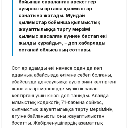
бойынша сараланған әрекеттер
ауырлығы орташа қылмыстар
санатына жатады. Мұндай
қылмыстар бойынша қылмыстық
жауаптылыққа тарту мерзімі
қылмыс жасалған күннен бастап екі
жылды құрайды», – деп хабарлады
Қостанай облысының соттары.
Сот ер адамды екі немесе одан да көп
адамның абайсызда өліміне себеп болғаны,
абайсызда денсаулыққа ауыр зиян келтіргені
және аса ірі мөлшерде мүліктік залал
келтіргені үшін кінәлі деп таныды. Алайда
Қылмыстық кодекстің 71-бабына сәйкес,
қылмыстық жауаптылыққа тарту мерзімінің
өтуіне байланысты оны жауаптылықтан
босатты. Жәбірленушілердің азаматтық