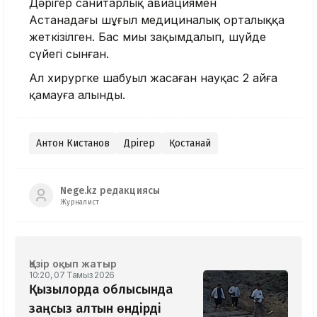
Дәрігер санитарлық авиациямен
Астанадағы шұғыл медициналық орталыққа
жеткізілген. Бас миы зақымдалып, шүйде
сүйегі сынған.
Ал хирургке шабуыл жасаған науқас 2 айға
қамауға алынды.
Антон Кистанов
Дәрігер
Қостанай
Nege.kz редакциясы
Журналист
Қазір оқып жатыр
10:20, 07 Тамыз 2026
Қызылорда облысында
заңсыз алтын өндірді