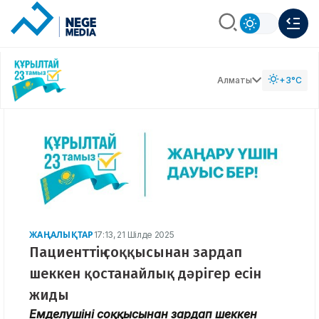
Алматы
+3°C
ЖАҢАЛЫҚТАР
17:13, 21 Шілде 2025
Пациенттің соққысынан зардап
шеккен қостанайлық дәрігер есін
жиды
Емделушінің соққысынан зардап шеккен