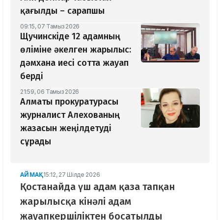
қағылды – сарапшы
09:15, 07 Тамыз 2026
Щучинскіде 12 адамның
өліміне әкелген жарылыс:
дәмхана иесі сотта жауап
берді
21:59, 06 Тамыз 2026
Алматы прокуратурасы
журналист Алехованың
жазасын жеңілдетуді
сұрады
АЙМАҚ
15:12, 27 Шілде 2026
Қостанайда үш адам қаза тапқан
жарылысқа кінәлі адам
жауапкершіліктен босатылды