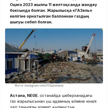
Оқиға 2023 жылғы 11 желтоқсанда жөндеу
боксында болған. Жарылысқа «ГАЗель»
көлігіне орнатылған баллоннан газдың
шығуы себеп болған.
Фото: instagram.com/112qostanai
Астана, NEGE.
Қостанайда шеберханадағы
газ жарылысынан үш адамның өліміне кінәлі
деп танылған азамат қылмыстық