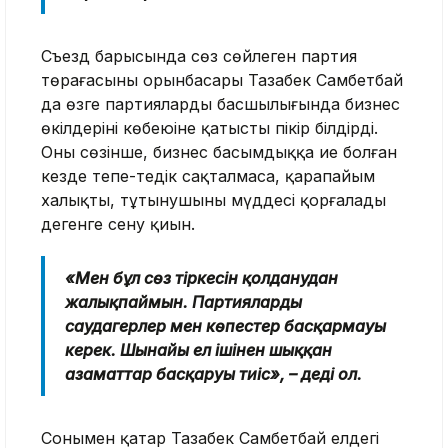
Съезд барысында сөз сөйлеген партия
төрағасының орынбасары Тазабек Самбетбай
да өзге партиялардың басшылығында бизнес
өкілдерінің көбеюіне қатысты пікір білдірді.
Оның сөзінше, бизнес басымдыққа ие болған
кезде тепе-теңдік сақталмаса, қарапайым
халықтың, тұтынушының мүддесі қорғалады
дегенге сену қиын.
«Мен бұл сөз тіркесін қолданудан
жалықпаймын. Партияларды
саудагерлер мен көпестер басқармауы
керек. Шынайы ел ішінен шыққан
азаматтар басқаруы тиіс», – деді ол.
Сонымен қатар Тазабек Самбетбай елдегі