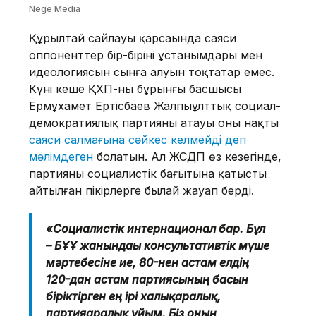
Nege Media
Құрылтай сайлауы қарсаңында саяси
оппоненттер бір-бірінің ұстанымдары мен
идеологиясын сынға алуын тоқтатар емес.
Күні кеше ҚХП-ның бұрынғы басшысы
Ермұхамет Ертісбаев Жалпыұлттық социал-
демократиялық партияның атауы оның нақты
саяси салмағына сәйкес келмейді деп
мәлімдеген
болатын. Ал ЖСДП өз кезегінде,
партияның социалистік бағытына қатысты
айтылған пікірлерге былай жауап берді.
«Социалистік интернационал бар. Бұл
– БҰҰ жанындағы консультативтік мүше
мәртебесіне ие, 80-нен астам елдің
120-дан астам партиясының басын
біріктірген ең ірі халықаралық,
партияаралық ұйым. Біз оның