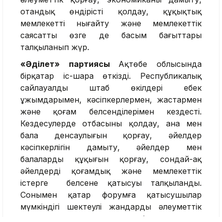
отандық өндірісті қолдау, құқықтық
мемлекетті нығайту және мемлекеттік
саясаттың өзге де басым бағыттары
талқыланып жүр.
«Әділет» партиясы
Ақтөбе облысында
бірқатар іс-шара өткізді. Республикалық
сайлауалды штаб өкілдері еңбек
ұжымдарымен, кәсіпкерлермен, жастармен
және қоғам белсенділерімен кездесті.
Кездесулерде отбасыны қолдау, ана мен
бала денсаулығын қорғау, әйелдер
кәсіпкерлігін дамыту, әйелдер мен
балалардың құқығын қорғау, сондай-ақ
әйелдердің қоғамдық және мемлекеттік
істерге белсене қатысуы талқыланды.
Сонымен қатар форумға қатысушылар
мүмкіндігі шектеулі жандарды әлеуметтік
қолдау, құқықтық мемлекетті дамыту, сот