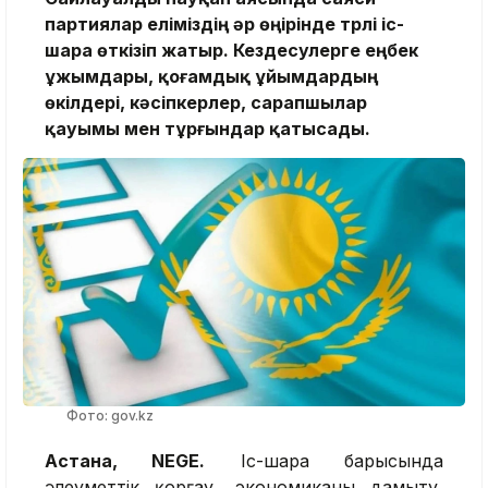
партиялар еліміздің әр өңірінде түрлі іс-
шара өткізіп жатыр. Кездесулерге еңбек
ұжымдары, қоғамдық ұйымдардың
өкілдері, кәсіпкерлер, сарапшылар
қауымы мен тұрғындар қатысады.
Фото: gov.kz
Астана, NEGE.
Іс-шара барысында
әлеуметтік қорғау, экономиканы дамыту,