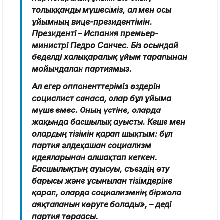
толыққанды мүшесіміз, ал мен осы
ұйымның вице-президентімін.
Президенті – Испания премьер-
министрі Педро Санчес. Біз осындай
беделді халықаралық ұйым тарапынан
мойындалған партиямыз.
Ал егер оппоненттеріміз өздерін
социалист санаса, олар бұл ұйымға
мүше емес. Оның үстіне, оларда
жақында басшылық ауысты. Кеше мен
олардың тізімін қарап шықтым: бұл
партия әлдеқашан социализм
идеяларынан алшақтап кеткен.
Басшылықтың ауысуы, съездің өту
барысы және ұсынылған тізімдеріне
қарап, оларда социализмнің біржола
аяқталғанын көруге болады», – деді
партия төрағасы.