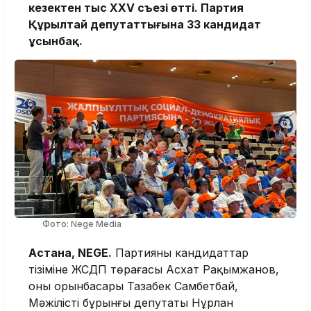
кезектен тыс XXV съезі өтті. Партия
Құрылтай депутаттығына 33 кандидат
ұсынбақ.
Фото: Nege Media
Астана, NEGE.
Партияның кандидаттар
тізіміне ЖСДП төрағасы Асхат Рақымжанов,
оның орынбасары Тазабек Самбетбай,
Мәжілістің бұрынғы депутаты Нұрлан