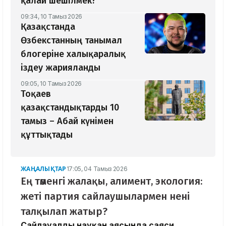
қалай шешілмек?
09:34, 10 Тамыз 2026
Қазақстанда
Өзбекстанның танымал
блогеріне халықаралық
іздеу жарияланды
09:05, 10 Тамыз 2026
Тоқаев
қазақстандықтарды 10
тамыз – Абай күнімен
құттықтады
ЖАҢАЛЫҚТАР
17:05, 04 Тамыз 2026
Ең төменгі жалақы, алимент, экология:
жеті партия сайлаушылармен нені
талқылап жатыр?
Сайлауалды науқан аясында саяси