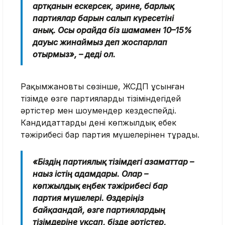
артқанын ескерсек, әрине, барлық
партиялар барын салып күресетіні
анық. Осы орайда біз шамамен 10–15%
дауыс жинаймыз деп жоспарлап
отырмыз», – деді ол.
Рақымжановтың сөзінше, ЖСДП ұсынған
тізімде өзге партиялардың тізіміндегідей
әртістер мен шоумендер кездеспейді.
Кандидаттардың дені көпжылдық еңбек
тәжірибесі бар партия мүшелерінен тұрады.
«Біздің партиялық тізімдегі азаматтар –
нағыз істің адамдары. Олар –
көпжылдық еңбек тәжірибесі бар
партия мүшелері. Өздеріңіз
байқағандай, өзге партиялардың
тізімдеріне ұқсап, бізде әртістер,