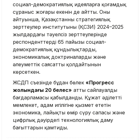
социал-демократиялық идеяларға қоғамдық
сұраныс жоғары екенін де айтты. Оның
айтуынша, Қазақстанның стратегиялық
зерттеулер институтының (ҚСЗИ) 2024–2025
жылдардағы тәуелсіз зерттеулерінде
респонденттердің 65 пайызы социал-
демократиялық құндылықтарды,
экономикалық доктриналарды және
әлеуметтік саясатты қолдайтынын
көрсеткен.
ЖСДП съезінде бұдан бөлек
«Прогресс
жолындағы 20 белес»
атты сайлауалды
бағдарламасы қабылданды. Құжат әділетті
мемлекет, адам игілігіне қызмет ететін
экономика, лайықты өмір сүру сапасы және
цифрлық дәуірдегі технологиялық даму
бағыттарын қамтиды.