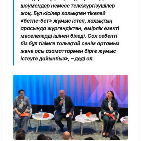
шоумендер немесе тележүргізушілер
жоқ. Бұл кісілер халықпен тікелей
«бетпе-бет» жұмыс істеп, халықтың
арасында жүргендіктен, өмірлік өзекті
мәселелерді ішінен біледі. Сол себепті
біз бұл тізімге толықтай сенім артамыз
және осы азаматтармен бірге жұмыс
істеуге дайынбыз», – деді ол.