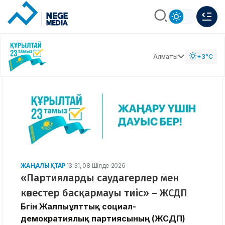
Алматы
+3°C
ЖАҢАЛЫҚТАР
13:31, 08 Шілде 2026
«Партияларды саудагерлер мен
көпестер басқармауы тиіс» – ЖСДП
Бүгін Жалпыұлттық социал-
демократиялық партиясының (ЖСДП)