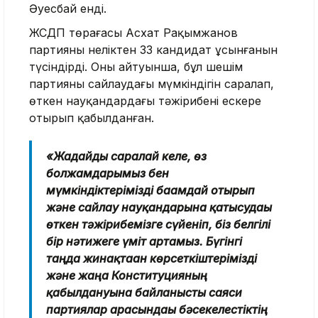
Әуесбай енді.
ЖСДП төрағасы Асхат Рақымжанов
партияның неліктен 33 кандидат ұсынғанын
түсіндірді. Оның айтуынша, бұл шешім
партияның сайлаудағы мүмкіндігін саралап,
өткен науқандардағы тәжірибені ескере
отырып қабылданған.
«Жағдайды саралай келе, өз
болжамдарымыз бен
мүмкіндіктерімізді бағамдай отырып
және сайлау науқандарына қатысудағы
өткен тәжірибемізге сүйеніп, біз белгілі
бір нәтижеге үміт артамыз. Бүгінгі
таңда жинақтаған көрсеткіштерімізді
және жаңа Конституцияның
қабылдануына байланысты саяси
партиялар арасындағы бәсекелестіктің