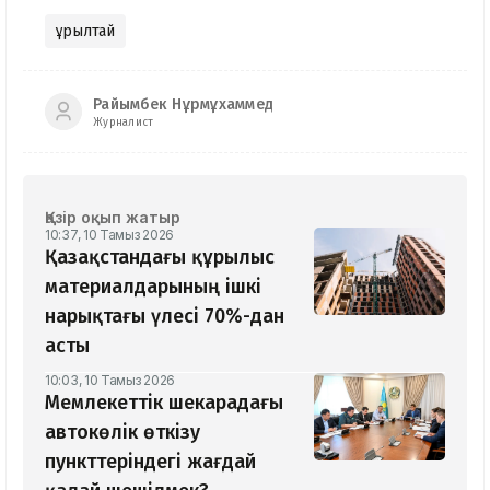
Құрылтай
Райымбек Нұрмұхаммед
Журналист
Қазір оқып жатыр
10:37, 10 Тамыз 2026
Қазақстандағы құрылыс
материалдарының ішкі
нарықтағы үлесі 70%-дан
асты
10:03, 10 Тамыз 2026
Мемлекеттік шекарадағы
автокөлік өткізу
пункттеріндегі жағдай