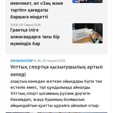
мемлекет, ал «Заң және
тәртіп» қағидаты
баршаға міндетті
10:58, 08 Тамыз 2026
Грантқа іліге
алмағандарға тағы бір
мүмкіндік бар
ЖАҢАЛЫҚТАР
14:36, 28 Наурыз 2026
Ұлттық спортқа қызығушылық артып
келеді
Қазақтың көнеден жеткен ойындары бүгін тек
естелік емес, тірі құндылыққа айналды.
Ұлттық спорт қоғамның рухани діңгегін
бекемдеп, жаңа буынның болмысын
айқындайтын қуатты құралға айналып отыр.