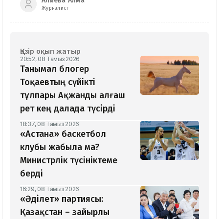
Алиева Алма
Журналист
Қазір оқып жатыр
20:52, 08 Тамыз 2026
Танымал блогер
Тоқаевтың сүйікті
тұлпары Ақжанды алғаш
рет кең далада түсірді
18:37, 08 Тамыз 2026
«Астана» баскетбол
клубы жабыла ма?
Министрлік түсініктеме
берді
16:29, 08 Тамыз 2026
«Әділет» партиясы:
Қазақстан – зайырлы