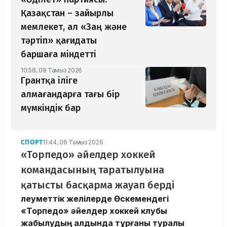
Қазақстан – зайырлы
мемлекет, ал «Заң және
тәртіп» қағидаты
баршаға міндетті
10:58, 08 Тамыз 2026
Грантқа іліге
алмағандарға тағы бір
мүмкіндік бар
СПОРТ
11:44, 06 Тамыз 2026
«Торпедо» әйелдер хоккей
командасының таратылуына
қатысты басқарма жауап берді
Әлеуметтік желілерде Өскемендегі
«Торпедо» әйелдер хоккей клубы
жабылудың алдында тұрғаны туралы