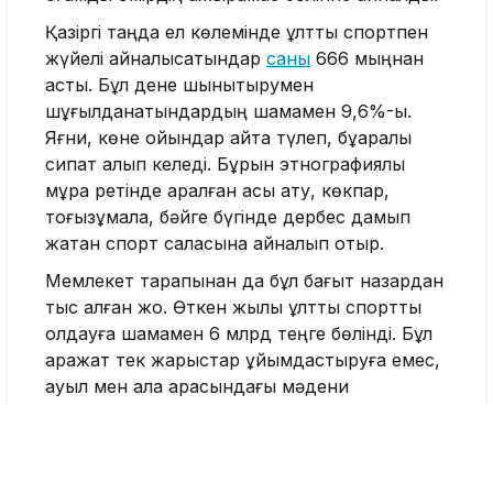
Қазіргі таңда ел көлемінде ұлттық спортпен
жүйелі айналысатындар
саны
666 мыңнан
асты. Бұл дене шынықтырумен
шұғылданатындардың шамамен 9,6%-ы.
Яғни, көне ойындар қайта түлеп, бұқаралық
сипат алып келеді. Бұрын этнографиялық
мұра ретінде қаралған асық ату, көкпар,
тоғызқұмалақ, бәйге бүгінде дербес дамып
жатқан спорт саласына айналып отыр.
Мемлекет тарапынан да бұл бағыт назардан
тыс қалған жоқ. Өткен жылы ұлттық спортты
қолдауға шамамен 6 млрд теңге бөлінді. Бұл
қаражат тек жарыстар ұйымдастыруға емес,
ауыл мен қала арасындағы мәдени
байланысты бекемдеуге бағытталды.
Өйткені ұлттық ойын жәй ғана сайыс емес, ол
– ұлттың коды, тарихи жадының ажырамас
бөлігі.