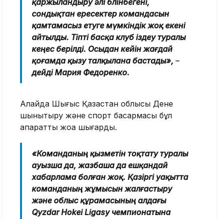
қаржыландыру әлі бөлінбегені,
сондықтан ересектер командасын
қамтамасыз етуге мүмкіндік жоқ екені
айтылды. Тіпті басқа клуб іздеу туралы
кеңес берілді. Осыдан кейін жағдай
қоғамда қызу талқылана бастады»,
–
дейді Мария Федоренко.
Алайда Шығыс Қазақстан облысы Дене
шынықтыру және спорт басқармасы бұл
ақпаратты жоққа шығарды.
«Команданың қызметін тоқтату туралы
ауызша да, жазбаша да ешқандай
хабарлама болған жоқ. Қазіргі уақытта
команданың жұмысын жалғастыру
және облыс құрамасының алдағы
Qyzdar Hokei Ligasy чемпионатына