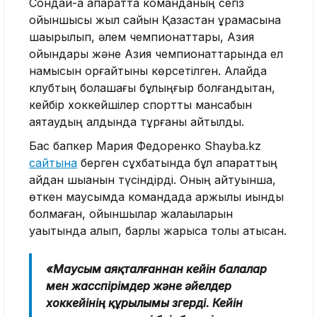
Сондай-ақ ақпаратта команданың сегіз
ойыншысы жыл сайын Қазақстан құрамасына
шақырылып, әлем чемпионаттары, Азия
ойындары және Азия чемпионаттарында ел
намысын қорғайтыны көрсетілген. Алайда
клубтың болашағы бұлыңғыр болғандықтан,
кейбір хоккейшілер спорттық мансабын
аяқтаудың алдында тұрғаны айтылды.
Бас бапкер Мария Федоренко Shayba.kz
сайтына
берген сұхбатында бұл ақпараттың
қайдан шыққанын түсіндірді. Оның айтуынша,
өткен маусымда командада қаржылық қиындық
болмаған, ойыншылар жалақыларын
уақытында алып, барлық жарысқа толық қатысқан.
«Маусым аяқталғаннан кейін балалар
мен жасөспірімдер және әйелдер
хоккейінің құрылымы өзгерді. Кейін