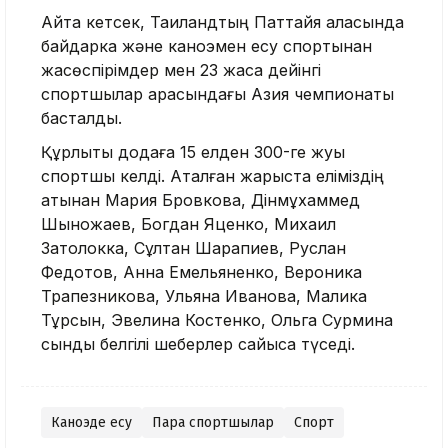
Айта кетсек, Таиландтың Паттайя қаласында
байдарка және каноэмен есу спортынан
жасөспірімдер мен 23 жасқа дейінгі
спортшылар арасындағы Азия чемпионаты
басталды.
Құрлықтық додаға 15 елден 300-ге жуық
спортшы келді. Аталған жарыста еліміздің
атынан Мария Бровкова, Дінмұхаммед
Шынқожаев, Богдан Яценко, Михаил
Затолокка, Сұлтан Шарапиев, Руслан
Федотов, Анна Емельяненко, Вероника
Трапезникова, Ульяна Иванова, Малика
Тұрсын, Эвелина Костенко, Ольга Сурмина
сынды белгілі шеберлер сайысқа түседі.
Каноэде есу
Пара спортшылар
Спорт