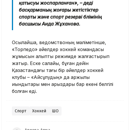
қатысуы жоспарланған», – деді
басқарманың жоғары жетістіктер
спорты және спорт резерві бөлімінің
басшысы Аида Жұханова.
Осылайша, ведомствоның мәліметінше,
«Торпедо» әйелдер хоккей командасы
жұмысын қалыпты режимде жалғастырып
жатыр. Еске салайық, бұған дейін
Қазақстандағы тағы бір әйелдер хоккей
клубы – «Айсұлудың» да қаржылық
қиындықтары мен қарыздары бар екені белгілі
болған еді.
Спорт
Хоккей
ШҚО