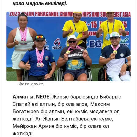
қола медаль еншіледі.
Фото: gov.kz
Алматы, NEGE.
Жарыс барысында Бибарыс
Спатай екі алтын, бір қола алса, Максим
Богатырев бір алтын, екі күміс медальға қол
жеткізді. Ал Жаңыл Балтабаева екі күміс,
Мейіржан Армия бір күміс, бір қолаға қол
жеткізді.