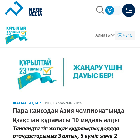
Алматы
+3°C
ЖАҢАЛЫҚТАР
00:07, 16 Маусым 2025
Пара каноэдан Азия чемпионатында
Қазақстан құрамасы 10 медаль алды
Таиландта өтіп жатқан ққұрлықтық додада
отандастарымыз 3 алтын, 5 күміс және 2