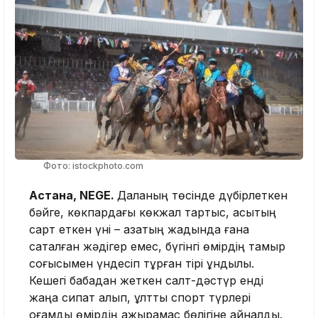
Фото: istockphoto.com
Астана, NEGE.
Даланың төсінде дүбірлеткен
бәйге, көкпардағы көкжал тартыс, асықтың
сарт еткен үні – қазақтың жадында ғана
сақталған жәдігер емес, бүгінгі өмірдің тамыр
соғысымен үндесіп тұрған тірі құндылық.
Кешегі бабадан жеткен салт-дәстүр енді
жаңа сипат алып, ұлттық спорт түрлері
қоғамдық өмірдің ажырамас бөлігіне айналды.