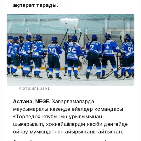
ақпарат тарады.
Фото: shaiba.kz
Астана, NEGE.
Хабарламаларда
маусымаралық кезеңде әйелдер командасы
«Торпедо» клубының құрылымынан
шығарылып, хоккейшілердің кәсіби деңгейде
ойнау мүмкіндігінен айырылғаны айтылған.