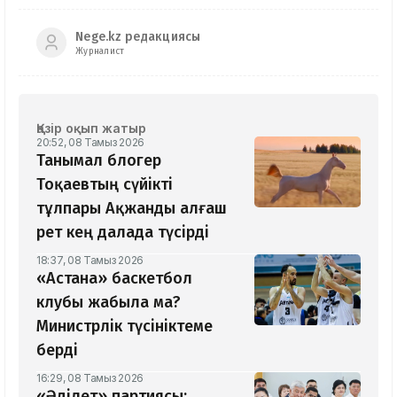
Nege.kz редакциясы
Журналист
Қазір оқып жатыр
20:52, 08 Тамыз 2026
Танымал блогер
Тоқаевтың сүйікті
тұлпары Ақжанды алғаш
рет кең далада түсірді
18:37, 08 Тамыз 2026
«Астана» баскетбол
клубы жабыла ма?
Министрлік түсініктеме
берді
16:29, 08 Тамыз 2026
«Әділет» партиясы: