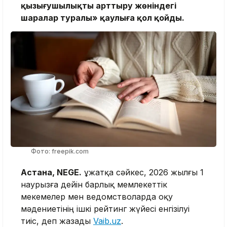
қызығушылықты арттыру жөніндегі
шаралар туралы» қаулыға қол қойды.
Фото: freepik.com
Астана, NEGE.
Құжатқа сәйкес, 2026 жылғы 1
наурызға дейін барлық мемлекеттік
мекемелер мен ведомстволарда оқу
мәдениетінің ішкі рейтинг жүйесі енгізілуі
тиіс, деп жазады
Vaib.uz
.