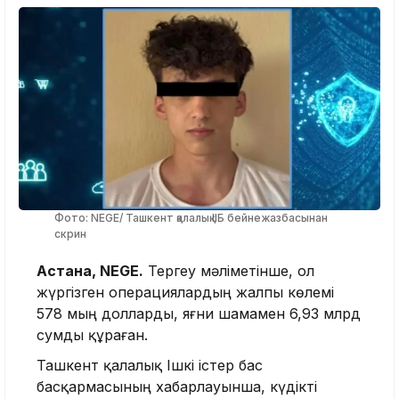
Фото: NEGE/ Ташкент қалалық ІІБ бейнежазбасынан
скрин
Астана, NEGE.
Тергеу мәліметінше, ол
жүргізген операциялардың жалпы көлемі
578 мың долларды, яғни шамамен 6,93 млрд
сумды құраған.
Ташкент қалалық Ішкі істер бас
басқармасының хабарлауынша, күдікті