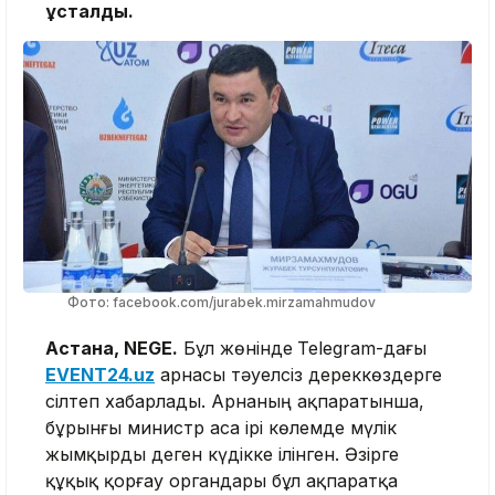
ұсталды.
Фото: facebook.com/jurabek.mirzamahmudov
Астана, NEGE.
Бұл жөнінде
Telegram-дағы
EVENT24.uz
арнасы тәуелсіз дереккөздерге
сілтеп хабарлады. Арнаның ақпаратынша,
бұрынғы министр аса ірі көлемде мүлік
жымқырды деген күдікке ілінген. Әзірге
құқық қорғау органдары бұл ақпаратқа