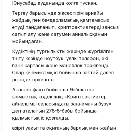
Юнусабад ауданында қолға түскен.
Тергеу барысында жасөспірім арнайы
жабдық пен бағдарламалық қамтамасыз
етуді пайдаланып, криптоактивтерді заңсыз
сатып алу және сатумен айналысқанын
мойындаған.
Күдіктінің тұрғылықты жерінде жүргізілген
тінту кезінде ноутбук, ұялы телефон, екі
банк картасы және моноблок тәркіленді.
Олар қылмыстық іс бойынша заттай дәлел
ретінде тіркелген.
Аталған факті бойынша Өзбекстан
Қылмыстық кодексінің «Криптоактивтер
айналымы саласындағы заңнаманы бұзу»
деп аталатын 278-8-бабы бойынша
қылмыстық іс қозғалды.
Қазіргі уақытта оқиғаның барлық мән-жайын