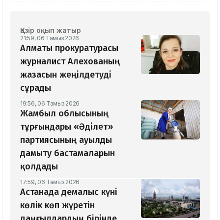
Қазір оқып жатыр
21:59, 06 Тамыз 2026
Алматы прокуратурасы
журналист Алехованың
жазасын жеңілдетуді
сұрады
19:56, 06 Тамыз 2026
Жамбыл облысының
тұрғындары «Әділет»
партиясының ауылды
дамыту бастамаларын
қолдады
17:59, 06 Тамыз 2026
Астанада демалыс күні
көлік көп жүретін
даңғылдардың бірінде