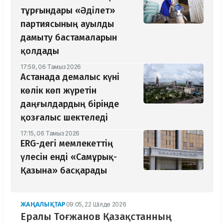
тұрғындары «Әділет»
партиясының ауылды
дамыту бастамаларын
қолдады
17:59, 06 Тамыз 2026
Астанада демалыс күні
көлік көп жүретін
даңғылдардың бірінде
қозғалыс шектеледі
17:15, 06 Тамыз 2026
ERG-дегі мемлекеттің
үлесін енді «Самұрық-
Қазына» басқарады
ЖАҢАЛЫҚТАР
09:05, 22 Шілде 2026
Ералы Тоғжанов Қазақстанның