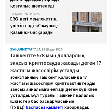
қозғалыс шектеледі
17:15, 06 Тамыз 2026
ERG-дегі мемлекеттің
үлесін енді «Самұрық-
Қазына» басқарады
ЖАҢАЛЫҚТАР
17:54, 23 Шілде 2026
​Ташкентте 578 мың долларлық
заңсыз криптосауда жасады деген 17
жастағы жасөспірім ұсталды
Өзбекстанның Ташкент қаласында 17
жастағы жасөспірім криптоактивтерды
заңсыз айналымға енгізді деген күдікпен
ұсталды. Бұл туралы Ташкент қалалық
Ішкі істер бас басқармасының
(ГУВД)
баспасөз қызметі
хабарлады.