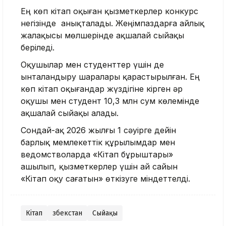
Ең көп кітап оқыған қызметкерлер конкурс
негізінде анықталады. Жеңімпаздарға айлық
жалақысы мөлшерінде ақшалай сыйақы
беріледі.
Оқушылар мен студенттер үшін де
ынталандыру шаралары қарастырылған. Ең
көп кітап оқығандар жүздігіне кірген әр
оқушы мен студент 10,3 млн сум көлемінде
ақшалай сыйақы алады.
Сондай-ақ 2026 жылғы 1 сәуірге дейін
барлық мемлекеттік құрылымдар мен
ведомстволарда «Кітап бұрыштары»
ашылып, қызметкерлер үшін ай сайын
«Кітап оқу сағатын» өткізуге міндеттелді.
Кітап
Өзбекстан
Сыйақы