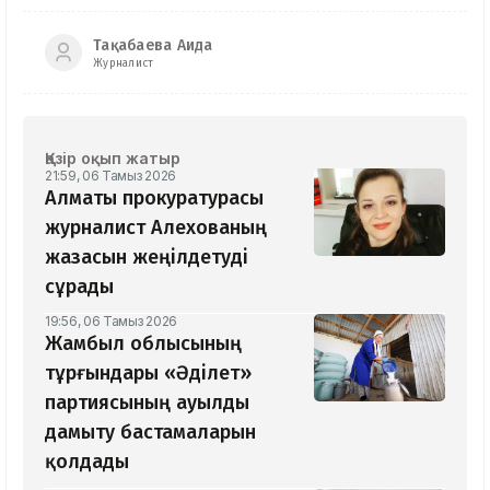
Тақабаева Аида
Журналист
Қазір оқып жатыр
21:59, 06 Тамыз 2026
Алматы прокуратурасы
журналист Алехованың
жазасын жеңілдетуді
сұрады
19:56, 06 Тамыз 2026
Жамбыл облысының
тұрғындары «Әділет»
партиясының ауылды
дамыту бастамаларын
қолдады