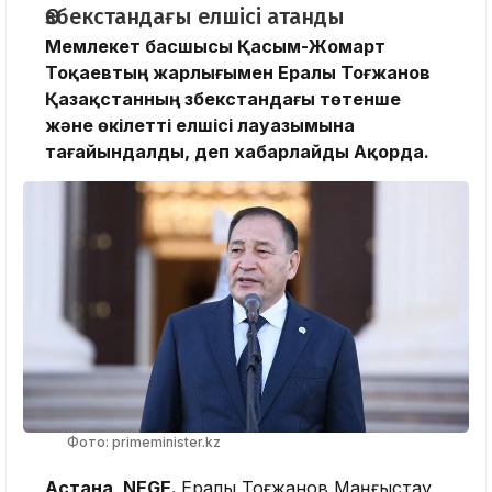
Өзбекстандағы елшісі атанды
Мемлекет басшысы Қасым-Жомарт
Тоқаевтың жарлығымен Ералы Тоғжанов
Қазақстанның Өзбекстандағы төтенше
және өкілетті елшісі лауазымына
тағайындалды, деп хабарлайды Ақорда.
Фото: primeminister.kz
Астана, NEGE.
Ералы Тоғжанов Маңғыстау,