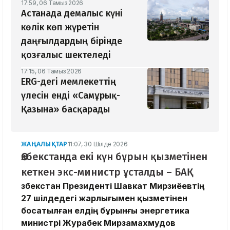
17:59, 06 Тамыз 2026
Астанада демалыс күні
көлік көп жүретін
даңғылдардың бірінде
қозғалыс шектеледі
17:15, 06 Тамыз 2026
ERG-дегі мемлекеттің
үлесін енді «Самұрық-
Қазына» басқарады
ЖАҢАЛЫҚТАР
11:07, 30 Шілде 2026
Өзбекстанда екі күн бұрын қызметінен
кеткен экс-министр ұсталды – БАҚ
Өзбекстан Президенті Шавкат Мирзиёевтің
27 шілдедегі жарлығымен қызметінен
босатылған елдің бұрынғы энергетика
министрі Журабек Мирзамахмудов