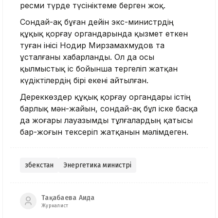
ресми түрде түсініктеме берген жоқ.
Сондай-ақ бұған дейін экс-министрдің
құқық қорғау органдарында қызмет еткен
туған інісі Нодир Мирзамахмудов та
ұсталғаны хабарланды. Ол да осы
қылмыстық іс бойынша тергеліп жатқан
күдіктілердің бірі екені айтылған.
Дереккөздер құқық қорғау органдары істің
барлық мән-жайын, сондай-ақ бұл іске басқа
да жоғары лауазымды тұлғалардың қатысы
бар-жоғын тексеріп жатқанын мәлімдеген.
Өзбекстан
Энергетика министрі
Тақабаева Аида
Журналист