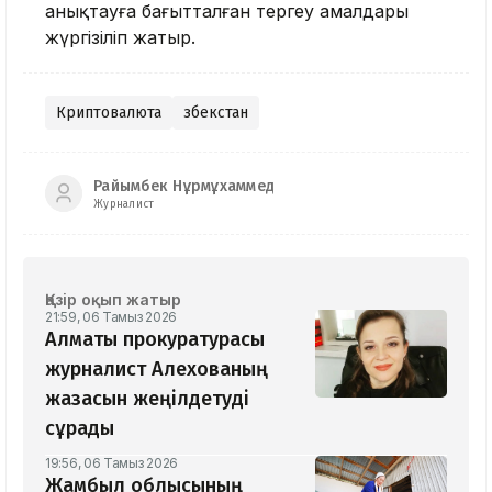
анықтауға бағытталған тергеу амалдары
жүргізіліп жатыр.
Криптовалюта
Өзбекстан
Райымбек Нұрмұхаммед
Журналист
Қазір оқып жатыр
21:59, 06 Тамыз 2026
Алматы прокуратурасы
журналист Алехованың
жазасын жеңілдетуді
сұрады
19:56, 06 Тамыз 2026
Жамбыл облысының