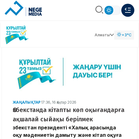
Алматы
+3°C
ЖАҢАЛЫҚТАР
17:36, 16 Қаңтар 2026
Өзбекстанда кітапты көп оқығандарға
ақшалай сыйақы берілмек
Өзбекстан президенті «Халық арасында
оқу мәдениетін дамыту және кітап оқуға