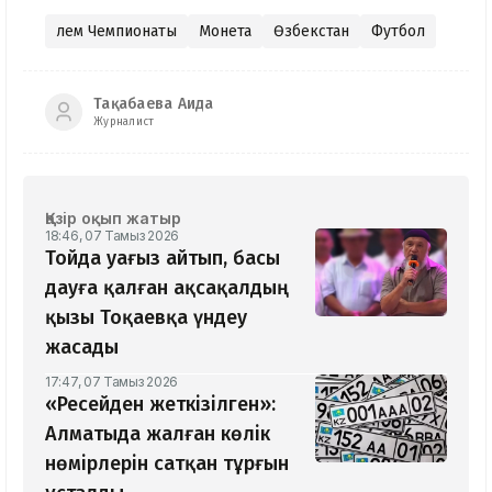
Әлем Чемпионаты
Монета
Өзбекстан
Футбол
Тақабаева Аида
Журналист
Қазір оқып жатыр
18:46, 07 Тамыз 2026
Тойда уағыз айтып, басы
дауға қалған ақсақалдың
қызы Тоқаевқа үндеу
жасады
17:47, 07 Тамыз 2026
«Ресейден жеткізілген»:
Алматыда жалған көлік
нөмірлерін сатқан тұрғын