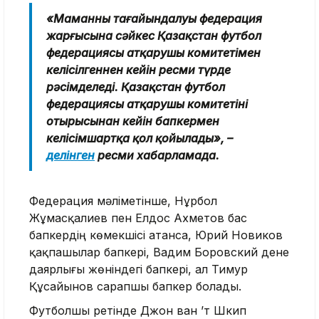
«Маманның тағайындалуы федерация
жарғысына сәйкес Қазақстан футбол
федерациясы атқарушы комитетімен
келісілгеннен кейін ресми түрде
рәсімделеді. Қазақстан футбол
федерациясы атқарушы комитетінің
отырысынан кейін бапкермен
келісімшартқа қол қойылады», –
делінген
ресми хабарламада.
Федерация мәліметінше, Нұрбол
Жұмасқалиев пен Елдос Ахметов бас
бапкердің көмекшісі атанса, Юрий Новиков
қақпашылар бапкері, Вадим Боровский дене
даярлығы жөніндегі бапкері, ал Тимур
Құсайынов сарапшы бапкер болады.
Футболшы ретінде Джон ван ’т Шкип