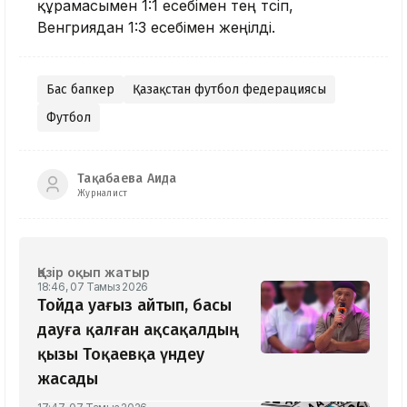
құрамасымен 1:1 есебімен тең түсіп,
Венгриядан 1:3 есебімен жеңілді.
Бас бапкер
Қазақстан футбол федерациясы
Футбол
Тақабаева Аида
Журналист
Қазір оқып жатыр
18:46, 07 Тамыз 2026
Тойда уағыз айтып, басы
дауға қалған ақсақалдың
қызы Тоқаевқа үндеу
жасады