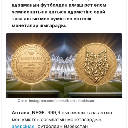
құраманың футболдан алғаш рет әлем
чемпионатына қатысу құрметіне орай
таза алтын мен күмістен естелік
монеталар шығарады.
Фото: instagram.com/centralbankuzbekistan
Астана, NEGE.
999,9 сынамалы таза алтын
мен күмістен соғылатын монеталардың
аверсінде
футболдан Өзбекстан