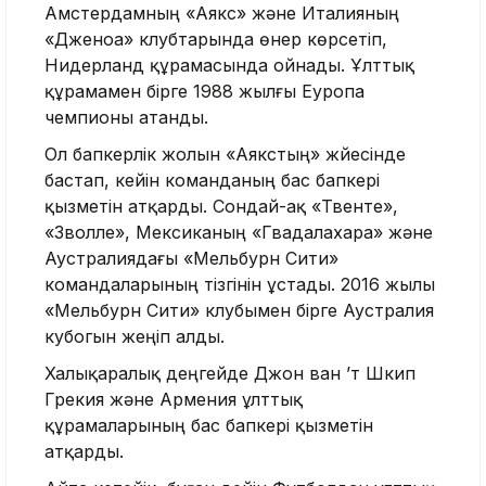
Амстердамның «Аякс» және Италияның
«Дженоа» клубтарында өнер көрсетіп,
Нидерланд құрамасында ойнады. Ұлттық
құрамамен бірге 1988 жылғы Еуропа
чемпионы атанды.
Ол бапкерлік жолын «Аякстың» жүйесінде
бастап, кейін команданың бас бапкері
қызметін атқарды. Сондай-ақ «Твенте»,
«Зволле», Мексиканың «Гвадалахара» және
Аустралиядағы «Мельбурн Сити»
командаларының тізгінін ұстады. 2016 жылы
«Мельбурн Сити» клубымен бірге Аустралия
кубогын жеңіп алды.
Халықаралық деңгейде Джон ван ’т Шкип
Грекия және Армения ұлттық
құрамаларының бас бапкері қызметін
атқарды.