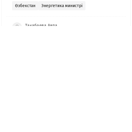
Өзбекстан
Энергетика министрі
Тақабаева Аида
Журналист
Қазір оқып жатыр
18:46, 07 Тамыз 2026
Тойда уағыз айтып, басы
дауға қалған ақсақалдың
қызы Тоқаевқа үндеу
жасады
17:47, 07 Тамыз 2026
«Ресейден жеткізілген»:
Алматыда жалған көлік
нөмірлерін сатқан тұрғын
ұсталды