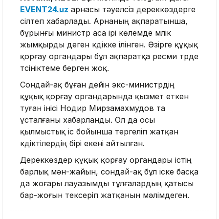
EVENT24.uz
арнасы тәуелсіз дереккөздерге
сілтеп хабарлады. Арнаның ақпаратынша,
бұрынғы министр аса ірі көлемде мүлік
жымқырды деген күдікке ілінген. Әзірге құқық
қорғау органдары бұл ақпаратқа ресми түрде
түсініктеме берген жоқ.
Сондай-ақ бұған дейін экс-министрдің
құқық қорғау органдарында қызмет еткен
туған інісі Нодир Мирзамахмудов та
ұсталғаны хабарланды. Ол да осы
қылмыстық іс бойынша тергеліп жатқан
күдіктілердің бірі екені айтылған.
Дереккөздер құқық қорғау органдары істің
барлық мән-жайын, сондай-ақ бұл іске басқа
да жоғары лауазымды тұлғалардың қатысы
бар-жоғын тексеріп жатқанын мәлімдеген.