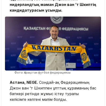
нидерландтық маман Джон ван ’т Шкиптің
кандидатурасын ұсынды.
Фото: Қазақстан футбол федерациясы
Астана, NEGE.
Сондай-ақ Федерацияның
Джон ван ’т Шкиппен ұлттық құраманың бас
бапкері ретінде жұмыс істеу туралы
келісімге келгені мәлім болды.