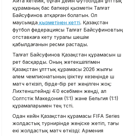
Айта кетейік, бұған дейін Футболдан ұлттық
құраманың бас бапкері қызметін Талғат
Байсуфинов атқарған болатын. Ол
маусымда
қызметінен кетті
. Қазақстан
футбол федерациясы Талғат Байсуфиновтың
отставкаға кету туралы шешім
қабылдағанын ресми растады.
Талғат Байсуфинов Қазақстан құрамасын үш
рет басқарды. Оның жетекшілігімен
Қазақстан ұлттық құрамасы 2026 жылғы
әлем чемпионатының іріктеу кезеңінде үш
матч өткізіп, бірде-бір рет жеңілген жоқ:
Лихтенштейнді 4:0 есебімен жеңді, ал
Солтүстік Македония (1:1) және Бельгия (1:1)
құрамаларымен тең түсті.
Одан кейін Қазақстан құрамасы FIFA Series
жолдастық турнирінде жеңіске жетіп, тағы
екі жолдастық матч өткізді: Армения