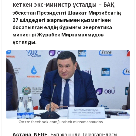
кеткен экс-министр ұсталды – БАҚ
Өзбекстан Президенті Шавкат Мирзиёевтің
27 шілдедегі жарлығымен қызметінен
босатылған елдің бұрынғы энергетика
министрі Журабек Мирзамахмудов
ұсталды.
Фото: facebook.com/jurabek.mirzamahmudov
Астана, NEGE.
Бұл жөнінде
Telegram-дағы