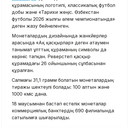
құрамасының логотипі, классикалық футбол
добы және «Тарихи жеңіс. Өзбекстан
футболы 2026 жылғы әлем чемпионатында»
деген жазу бейнеленген.
Монеталардың дизайнында жанкүйерлер
арасында «Ақ қасқырлар» деген атаумен
танымал ұлттық құраманың символы да
көрініс тапқан. Реверстегі қасқыр
құрамадағы 26 ойыншының сұлбасынан
құралған.
Салмағы 31,1 грамм болатын монеталардың
тиражы шектеулі болады: 100 алтын және
1000 күміс дана.
18 маусымнан бастап естелік монеталар
коммерциялық банктердің 690 филиалында
сатылымға шығарылады.