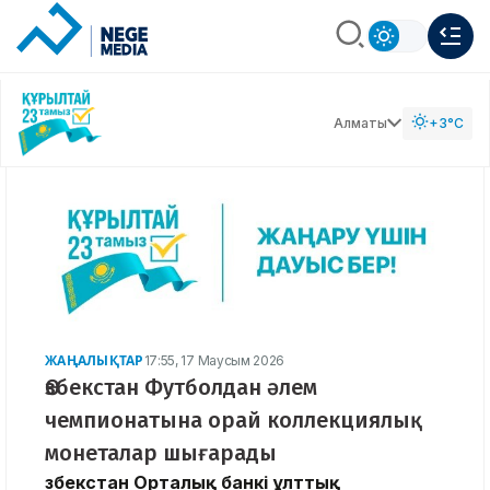
Алматы
+3°C
ЖАҢАЛЫҚТАР
17:55, 17 Маусым 2026
Өзбекстан Футболдан әлем
чемпионатына орай коллекциялық
монеталар шығарады
Өзбекстан Орталық банкі ұлттық