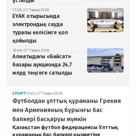
ұсталды
17:29, 07 Тамыз 2026
ЕҮАК отырысында
электрондық сауда
туралы келісімге қол
қойылды
16:49, 07 Тамыз 2026
Алматыдағы «Байсат»
базары аукционда 24,7
млрд теңгеге сатылды
СПОРТ
12:00, 07 Тамыз 2026
Футболдан ұлттық құраманы Грекия
мен Арменияның бұрынғы бас
бапкері басқаруы мүмкін
Қазақстан футбол федерациясы Ұлттық
құраманың бас бапкері қызметіне