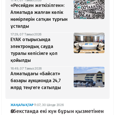
17:47, 07 Тамыз 2026
«Ресейден жеткізілген»:
Алматыда жалған көлік
нөмірлерін сатқан тұрғын
ұсталды
17:29, 07 Тамыз 2026
ЕҮАК отырысында
электрондық сауда
туралы келісімге қол
қойылды
16:49, 07 Тамыз 2026
Алматыдағы «Байсат»
базары аукционда 24,7
млрд теңгеге сатылды
ЖАҢАЛЫҚТАР
11:07, 30 Шілде 2026
Өзбекстанда екі күн бұрын қызметінен