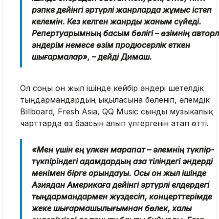
рэпке дейінгі әртүрлі жанрларда жұмыс істеп
келемін. Кез келген жанрды жаным сүйеді.
Репертуарымның басым бөлігі – өзімнің авторл
әндерім немесе өзім продюсерлік еткен
шығармалар», – дейді Димаш.
Ол соңғы он жыл ішінде кейбір әндері шетелдік
тыңдармандардың ықыласына бөленіп, әлемдік
Billboard, Fresh Asia, QQ Music сынды музыкалық
чарттарда өз бағасын алып үлгергенін атап өтті.
«Мен үшін ең үлкен марапат – әлемнің түкпір-
түкпіріндегі адамдардың қазақ тіліндегі әндерді
менімен бірге орындауы. Осы он жыл ішінде
Азиядан Америкаға дейінгі әртүрлі елдердегі
тыңдармандармен жүздесіп, концерттерімде
жеке шығармашылығымнан бөлек, халық