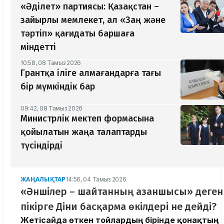
«Әділет» партиясы: Қазақстан –
зайырлы мемлекет, ал «Заң және
тәртіп» қағидаты баршаға
міндетті
10:58, 08 Тамыз 2026
Грантқа іліге алмағандарға тағы
бір мүмкіндік бар
09:42, 08 Тамыз 2026
Министрлік мектеп формасына
қойылатын жаңа талаптарды
түсіндірді
ЖАҢАЛЫҚТАР
14:56, 04 Тамыз 2026
«Әншілер – шайтанның азаншысы» деген
пікірге Діни басқарма өкілдері не дейді?
Жетісайда өткен тойлардың бірінде қонақтың