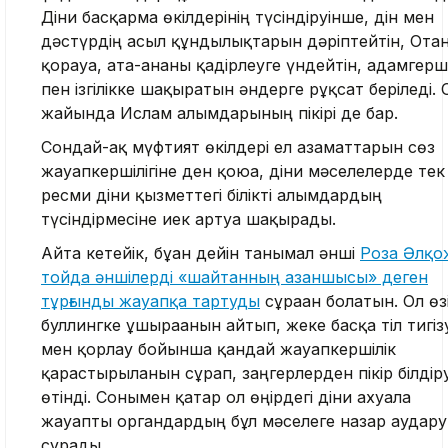
Діни басқарма өкілдерінің түсіндіруінше, дін мен
дәстүрдің асыл құндылықтарын дәріптейтін, Ота
қорғауға, ата-ананы қадірлеуге үндейтін, адамгерші
пен ізгілікке шақыратын әндерге рұқсат беріледі. 
жайында Ислам ғалымдарының пікірі де бар.
Сондай-ақ мүфтият өкілдері ел азаматтарын сөз
жауапкершілігіне ден қоюға, діни мәселелерде тек
ресми діни қызметтегі білікті ғалымдардың
түсіндірмесіне иек артуға шақырады.
Айта кетейік, бұған дейін танымал әнші
Роза Әлқо
тойда әншілерді «шайтанның азаншысы» деген
тұрғынды жауапқа тартуды
сұраған болатын. Ол өз
буллингке ұшырағанын айтып, жеке басқа тіл тигіз
мен қорлау бойынша қандай жауапкершілік
қарастырылғанын сұрап, заңгерлерден пікір білдір
өтінді. Сонымен қатар ол өңірдегі діни ахуалға
жауапты органдардың бұл мәселеге назар аудар
сұрады.