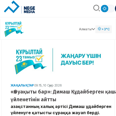
Алматы
+3°C
ЖАҢАЛЫҚТАР
09:15, 10 Сәуір 2026
«Өз уақыты бар»: Димаш Құдайберген қаш
үйленетінін айтты
Қазақстанның халық әртісі Димаш Құдайберген
үйленуге қатысты сұраққа жауап берді.