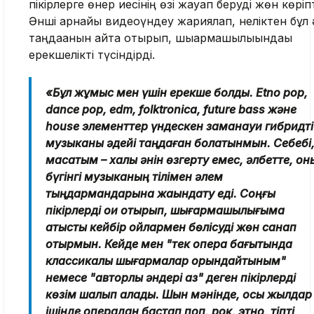
пікірлерге өнер иесінің өзі жауап беруді жөн көріпт
Әнші арнайы видеоүндеу жариялап, неліктен бұл 
таңдағанын айта отырып, шығармашылығындағы
ерекшелікті түсіндірді.
«Бұл жұмыс мен үшін ерекше болды. Etno pop,
dance pop, edm, folktronica, future bass және
house элементтер үндескен заманауи гибридті
музыканы әдейі таңдаған болатынмын. Себебі
мақсатым – халық әнін өзгерту емес, әлбетте, он
бүгінгі музыканың тілімен әлем
тыңдармандарына жақындату еді. Соңғы
пікірлерді оқи отырып, шығармашылығыма
қатысты кейбір ойлармен бөлісуді жөн санап
отырмын. Кейде мен "тек опера бағытында
классикалық шығармалар орындайтыным"
немесе "авторлық әндері аз" деген пікірлерді
көзім шалып қалады. Шын мәнінде, осы жылдар
ішінде операдан бастап поп, рок, этно, тіпті