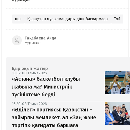
Әнші
Қазақстан мұсылмандары діни басқармасы
Той
Тақабаева Аида
Журналист
Қазір оқып жатыр
18:37, 08 Тамыз 2026
«Астана» баскетбол клубы
жабыла ма? Министрлік
түсініктеме берді
16:29, 08 Тамыз 2026
«Әділет» партиясы: Қазақстан –
зайырлы мемлекет, ал «Заң және
тәртіп» қағидаты баршаға