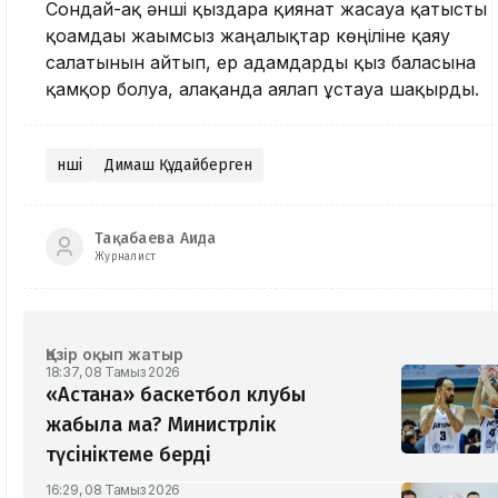
Сондай-ақ әнші қыздарға қиянат жасауға қатысты
қоғамдағы жағымсыз жаңалықтар көңіліне қаяу
салатынын айтып, ер адамдарды қыз баласына
қамқор болуға, алақанда аялап ұстауға шақырды.
Әнші
Димаш Құдайберген
Тақабаева Аида
Журналист
Қазір оқып жатыр
18:37, 08 Тамыз 2026
«Астана» баскетбол клубы
жабыла ма? Министрлік
түсініктеме берді
16:29, 08 Тамыз 2026