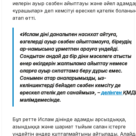
иелерін ауыр сөзбен айыптауы және әйел адамд
«ұрғашылар» деп кемсітуі өрескел қателік болғаны
атап өтті.
«Ислам діні даналықпен насихат айтуға,
өзгелерді ауыр сөзбен айыптамауға, біреудің
ар-намысына құрметпен қарауға үндейді.
Сондықтан қандай да бір діни мәселеге қатысты
өнер өкілдерін жалпылама айыптау немесе
оларға ауыр сипаттама беру дұрыс емес.
Сонымен қатар аналарымызды, қыз-
келіншектерді бейәдеп сөзбен кемсіту де
өрескел қателік деп санаймыз», –
делінген
ҚМД
мәлімдемесінде.
Бұл ретте Ислам дінінде адамды арсыздыққа,
азғындыққа және шариғат тыйым салған істерге
үндейтін әндер құпталмайтыны айтылады. Алайд