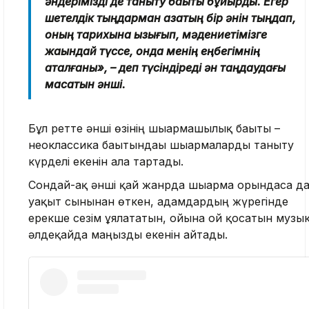
әндерімізді де таныту бақыты бұйырды. Егер
шетелдік тыңдарман қазақтың бір әнін тыңдап,
оның тарихына қызығып, мәдениетімізге
жақындай түссе, онда менің еңбегімнің
ақталғаны», – деп түсіндіреді ән таңдаудағы
мақсатын әнші.
Бұл ретте әнші өзінің шығармашылық бағыты –
неоклассика бағытындағы шығармаларды таныту
күрделі екенін алға тартады.
Сондай-ақ әнші қай жанрда шығарма орындаса да
уақыт сынынан өткен, адамдардың жүрегінде
ерекше сезім ұялататын, ойына ой қосатын музы
әлдеқайда маңызды екенін айтады.