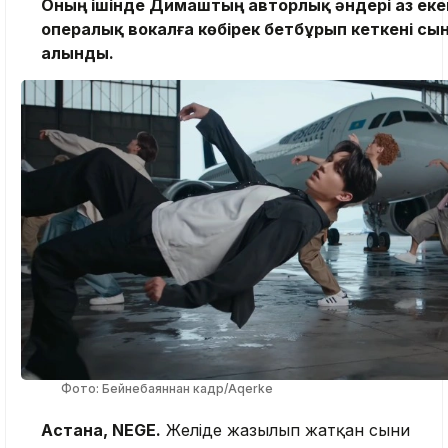
Оның ішінде Димаштың авторлық әндері аз екен
опералық вокалға көбірек бетбұрып кеткені сы
алынды.
Фото: Бейнебаяннан кадр/Aqerke
Астана, NEGE.
Желіде жазылып жатқан сыни