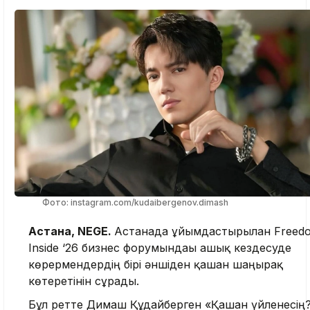
Фото: instagram.com/kudaibergenov.dimash
Астана, NEGE.
Астанада ұйымдастырылған Freed
Inside ‘26 бизнес форумындағы ашық кездесуде
көрермендердің бірі әншіден қашан шаңырақ
көтеретінін сұрады.
Бұл ретте Димаш Құдайберген «Қашан үйленесің