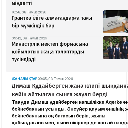
міндетті
10:58, 08 Тамыз 2026
Грантқа іліге алмағандарға тағы
бір мүмкіндік бар
09:42, 08 Тамыз 2026
Министрлік мектеп формасына
қойылатын жаңа талаптарды
түсіндірді
ЖАҢАЛЫҚТАР
09:05, 03 Тамыз 2026
Димаш Құдайберген жаңа клипі шыққанн
кейін айтылған сынға жауап берді
Таяуда Димаш Құдайберген көпшілікке Aqerke ән
бейнебаянын ұсынды. Әнсүйер қауым әншінің 
бейнебаянына оң бағасын беріп, жылы
қабылдағанымен, сыни пікірлер де көп айтылд