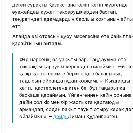
деген сұрақты
Қазақстанға келіп-кетіп жүргенде
әуежайдағы құжат тексерушілерден бастап,
төңірегіндегі адамдардың барлығы қоятынын айт
өтті.
Алайда өзі отбасын құру мәселесіне өте байыппе
қарайтынын айтады.
«Әр нәрсенің өз уақыты бар. Таңдауыма өте
тиянақты қарауым керек деп ойлаймын. Өйтке
қазір қатты сезімге беріліп, қыз баласының
тағдырын ойрандатудан қорқамын. Қыздарды
қатты қастерлегендіктен бе, бұл тақырыпқа
басқаша қараймын. Үйленгеннен кейін соңына
дейін сол кісімен бір жастықта қартаюды
армандап, содан бақыт тауып отыру керек де
ойлаймын», –
дейді
Димаш Құдайберген.