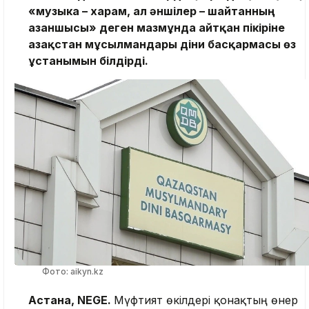
«музыка – харам, ал әншілер – шайтанның
азаншысы» деген мазмұнда айтқан пікіріне
Қазақстан мұсылмандары діни басқармасы өз
ұстанымын білдірді.
Фото: aikyn.kz
Астана, NEGE.
Мүфтият өкілдері қонақтың өнер