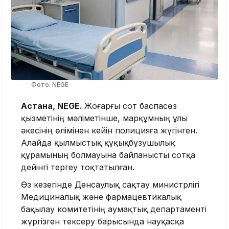
Фото: NEGE
Астана, NEGE.
Жоғарғы сот баспасөз
қызметінің мәліметінше, марқұмның ұлы
әкесінің өлімінен кейін полицияға жүгінген.
Алайда қылмыстық құқықбұзушылық
құрамының болмауына байланысты сотқа
дейінгі тергеу тоқтатылған.
Өз кезегінде Денсаулық сақтау министрлігі
Медициналық және фармацевтикалық
бақылау комитетінің аумақтық департаменті
жүргізген тексеру барысында науқасқа