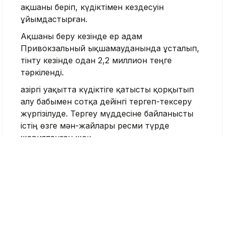
ақшаны беріп, күдіктімен кездесуін
ұйымдастырған.
Ақшаны беру кезінде ер адам
Привокзальный ықшамауданында ұсталып,
тінту кезінде одан 2,2 миллион теңге
тәркіленді.
Қазіргі уақытта күдіктіге қатысты қорқытып
алу бабымен сотқа дейінгі тергеп-тексеру
жүргізілуде. Тергеу мүддесіне байланысты
істің өзге мән-жайлары ресми түрде
жарияланған жоқ.
Атырау облысы
Бопсалау
Тақабаева Аида
Журналист