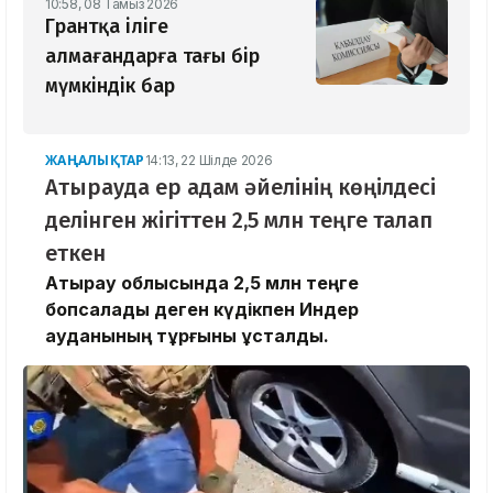
10:58, 08 Тамыз 2026
Грантқа іліге
алмағандарға тағы бір
мүмкіндік бар
ЖАҢАЛЫҚТАР
14:13, 22 Шілде 2026
Атырауда ер адам әйелінің көңілдесі
делінген жігіттен 2,5 млн теңге талап
еткен
Атырау облысында 2,5 млн теңге
бопсалады деген күдікпен Индер
ауданының тұрғыны ұсталды.