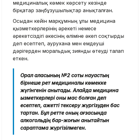
медициналық көмек көрсету кезінде
бірқатар заңбұзушылықтар анықталған.
Осыдан кейін марқұмның ұлы медицина
қызметкерлерінің әрекеті немесе
әрекетсіздігі әкесінің өліміне әкеп соқтырды
деп есептеп, аурухана мен емдеуші
дәрігерден моральдық зиянды өтеуді талап
еткен.
Орал қаласының №2 соты науқастың
бірнеше рет медициналық көмекке
жүгінгенін анықтады. Алайда медицина
қызметкерлері оны мас болған деп
есептеп, қажетті тексеру жүргізуден бас
тартқан. Бұл ретте оның ағзасында
алкогольдің бар-жоғын анықтайтын
сараптама жүргізілмеген.