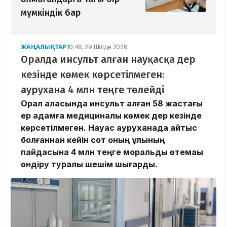
мүмкіндік бар
ЖАҢАЛЫҚТАР
10:48, 29 Шілде 2026
Оралда инсульт алған науқасқа дер
кезінде көмек көрсетілмеген:
аурухана 4 млн теңге төлейді
​Орал қаласында инсульт алған 58 жастағы
ер адамға медициналық көмек дер кезінде
көрсетілмеген. Науқас ауруханада қайтыс
болғаннан кейін сот оның ұлының
пайдасына 4 млн теңге моральдық өтемақы
өндіру туралы шешім шығарды.