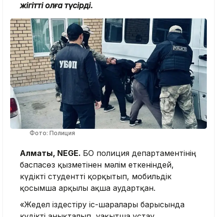
жігітті қолға түсірді.
Фото: Полиция
Алматы, NEGE.
БҚО полиция департаментінің
баспасөз қызметінен мәлім еткеніндей,
күдікті студентті қорқытып, мобильдік
қосымша арқылы ақша аудартқан.
«Жедел іздестіру іс-шаралары барысында
күдікті анықталып, уақытша ұстау