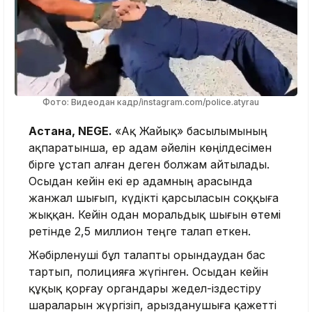
Фото: Видеодан кадр/instagram.com/police.atyrau
Астана, NEGE.
«Ақ Жайық» басылымының
ақпаратынша, ер адам әйелін көңілдесімен
бірге ұстап алған деген болжам айтылады.
Осыдан кейін екі ер адамның арасында
жанжал шығып, күдікті қарсыласын соққыға
жыққан. Кейін одан моральдық шығын өтемі
ретінде 2,5 миллион теңге талап еткен.
Жәбірленуші бұл талапты орындаудан бас
тартып, полицияға жүгінген. Осыдан кейін
құқық қорғау органдары жедел-іздестіру
шараларын жүргізіп, арызданушыға қажетті