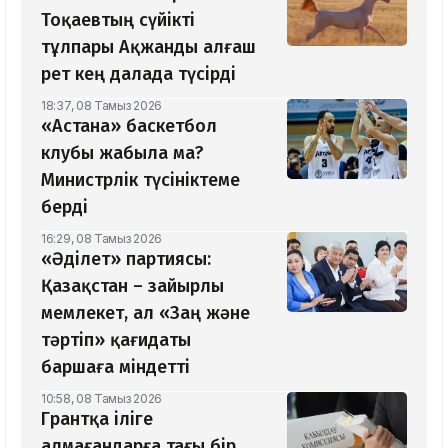
Тоқаевтың сүйікті
тұлпары Ақжанды алғаш
рет кең далада түсірді
18:37, 08 Тамыз 2026
«Астана» баскетбол
клубы жабыла ма?
Министрлік түсініктеме
берді
16:29, 08 Тамыз 2026
«Әділет» партиясы:
Қазақстан – зайырлы
мемлекет, ал «Заң және
тәртіп» қағидаты
баршаға міндетті
10:58, 08 Тамыз 2026
Грантқа іліге
алмағандарға тағы бір