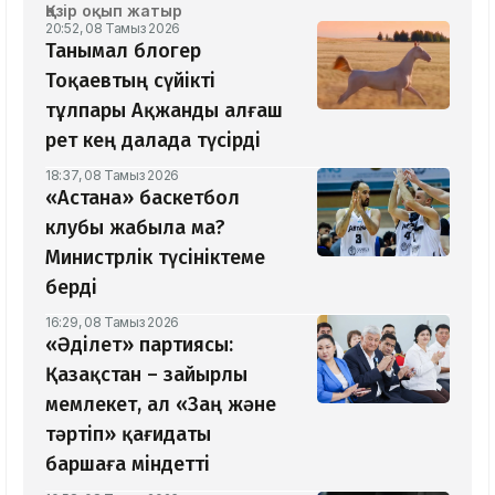
Қазір оқып жатыр
20:52, 08 Тамыз 2026
Танымал блогер
Тоқаевтың сүйікті
тұлпары Ақжанды алғаш
рет кең далада түсірді
18:37, 08 Тамыз 2026
«Астана» баскетбол
клубы жабыла ма?
Министрлік түсініктеме
берді
16:29, 08 Тамыз 2026
«Әділет» партиясы:
Қазақстан – зайырлы
мемлекет, ал «Заң және
тәртіп» қағидаты
баршаға міндетті