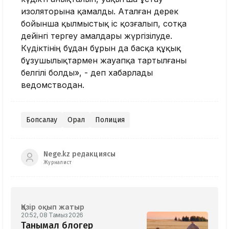
изоляторына қамалды. Аталған дерек
бойынша қылмыстық іс қозғалып, сотқа
дейінгі тергеу амалдары жүргізілуде.
Күдіктінің бұдан бұрын да басқа құқық
бұзушылықтармен жауапқа тартылғаны
белгілі болды», - деп хабарлады
ведомстводан.
Бопсалау
Орал
Полиция
Nege.kz редакциясы
Журналист
Қазір оқып жатыр
20:52, 08 Тамыз 2026
Танымал блогер