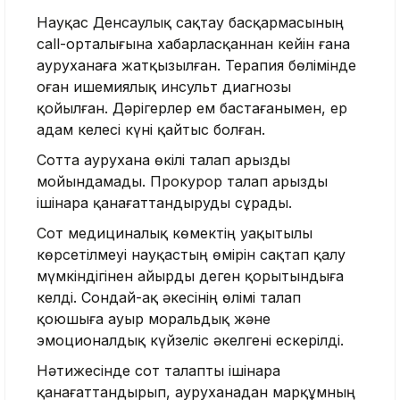
Науқас Денсаулық сақтау басқармасының
call-орталығына хабарласқаннан кейін ғана
ауруханаға жатқызылған. Терапия бөлімінде
оған ишемиялық инсульт диагнозы
қойылған. Дәрігерлер ем бастағанымен, ер
адам келесі күні қайтыс болған.
Сотта аурухана өкілі талап арызды
мойындамады. Прокурор талап арызды
ішінара қанағаттандыруды сұрады.
Сот медициналық көмектің уақытылы
көрсетілмеуі науқастың өмірін сақтап қалу
мүмкіндігінен айырды деген қорытындыға
келді. Сондай-ақ әкесінің өлімі талап
қоюшыға ауыр моральдық және
эмоционалдық күйзеліс әкелгені ескерілді.
Нәтижесінде сот талапты ішінара
қанағаттандырып, ауруханадан марқұмның