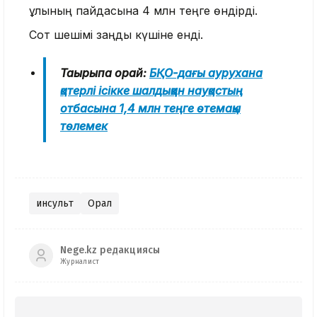
ұлының пайдасына 4 млн теңге өндірді.
Сот шешімі заңды күшіне енді.
Тақырыпқа орай:
БҚО-дағы аурухана
қатерлі ісікке шалдыққан науқастың
отбасына 1,4 млн теңге өтемақы
төлемек
инсульт
Орал
Nege.kz редакциясы
Журналист