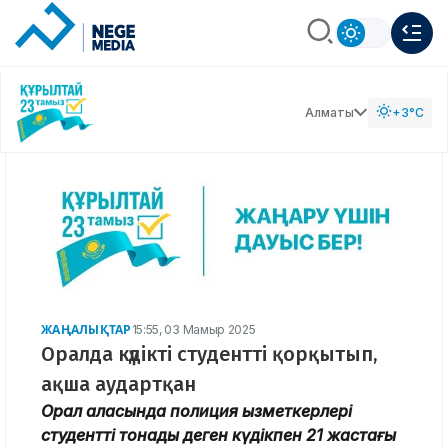
Алматы
+3°C
ЖАҢАЛЫҚТАР
15:55, 03 Мамыр 2025
Оралда күдікті студентті қорқытып,
ақша аудартқан
Орал қаласында полиция қызметкерлері
студентті тонады деген күдікпен 21 жастағы