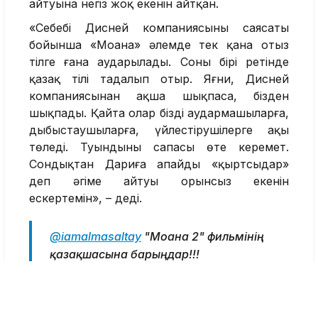
айтуына негіз жоқ екенін айтқан.
«Себебі Дисней компаниясының саясаты
бойынша «Моана» әлемде тек қана отыз
тілге ғана аударылады. Соның бірі ретінде
қазақ тілі таңдалып отыр. Яғни, Дисней
компаниясынан ақша шықпаса, бізден
шықпады. Қайта олар біздің аудармашыларға,
дыбыстаушыларға, үйлестірушілерге ақы
төледі. Туындының сапасы өте керемет.
Сондықтан Дариға апайдың «қыртсыңдар»
деп әңгіме айтуы орынсыз екенін
ескертемін», – деді.
@iamalmasaltay
"Моана 2" фильмінің
қазақшасына барыңдар!!!
Қазақшасын талап етіңдер!!! Өте
сапалы фильм!!! Балаларға тамаша
сыйлық!!!
#ҚазақшаСөйле