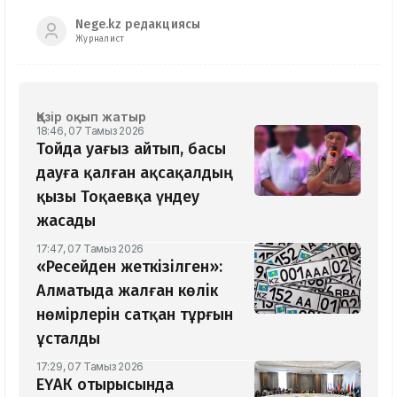
Nege.kz редакциясы
Журналист
Қазір оқып жатыр
18:46, 07 Тамыз 2026
Тойда уағыз айтып, басы
дауға қалған ақсақалдың
қызы Тоқаевқа үндеу
жасады
17:47, 07 Тамыз 2026
«Ресейден жеткізілген»:
Алматыда жалған көлік
нөмірлерін сатқан тұрғын
ұсталды
17:29, 07 Тамыз 2026
ЕҮАК отырысында