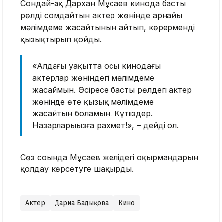
Сондай-ақ Дархан Мұсаев кинода басты
рөлді сомдайтын актер жөнінде арнайы
мәлімдеме жасайтынын айтып, көрерменді
қызықтырып қойды.
«Алдағы уақытта осы кинодағы
актерлар жөніндегі мәлімдеме
жасаймын. Әсіресе басты рөлдегі актер
жөнінде өте қызық мәлімдеме
жасайтын боламын. Күтіңіздер.
Назарларыңызға рахмет!», – дейді ол.
Сөз соңында Мұсаев желідегі оқырмандарын
қолдау көрсетуге шақырды.
Актер
Дариға Бадықова
Кино