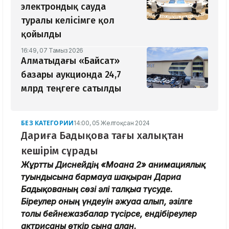
электрондық сауда
туралы келісімге қол
қойылды
16:49, 07 Тамыз 2026
Алматыдағы «Байсат»
базары аукционда 24,7
млрд теңгеге сатылды
БЕЗ КАТЕГОРИИ
14:00, 05 Желтоқсан 2024
Дариға Бадықова тағы халықтан
кешірім сұрады
Жұртты Диснейдің «Моана 2» анимациялық
туындысына бармауға шақырған Дариға
Бадықованың сөзі әлі талқыға түсуде.
Біреулер оның үндеуін әжуаға алып, әзілге
толы бейнежазбалар түсірсе, ендібіреулер
актрисаны өткір сынға алған.