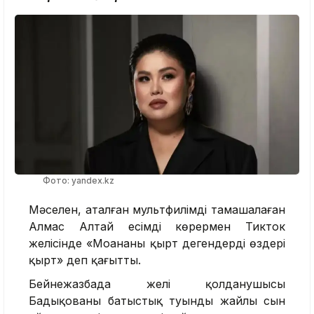
Фото: yandex.kz
Мәселен, аталған мультфилімді тамашалаған
Алмас Алтай есімді көрермен Тикток
желісінде «Моананы қырт дегендердің өздері
қырт» деп қағытты.
Бейнежазбада желі қолданушысы
Бадықованың батыстық туынды жайлы сын