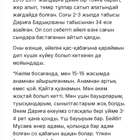
жер алып, темір тұлпар сатып алатындай
жағдайда болған. Соңғы 2-3 жылда табысы
Дариға Бадықованың табысынан 34 есе
азайған. Ол сол себепті әйелі өзінің сағын
сындара бастағанын айтып қалды.
Оның өзінше, әйелінің қас-қабағына қараймын
деп күшік күйеу болып кеткенін де
мойындады.
“Көңілім босағанда, мен 15-16 жасымда
анамнан айырылғанмын. Анамнан артық
емес қой. Қайта қуанамын. Мен әкем
жоқтай болып кетті. Мен үшін бауырларым,
туысқандарым, сыныптастарым жоқ болды.
Әкем Дариға екеуіміз отасқалы бері үйіме 3-
4 рет қана қонды. Үш бауырым бар. Бейбіт
Мұсаев өнер адамы, қолында бар адам
болған соң қабағын ашқан болар. Үлкен