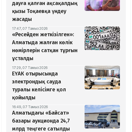
дауға қалған ақсақалдың
қызы Тоқаевқа үндеу
жасады
17:47, 07 Тамыз 2026
«Ресейден жеткізілген»:
Алматыда жалған көлік
нөмірлерін сатқан тұрғын
ұсталды
17:29, 07 Тамыз 2026
ЕҮАК отырысында
электрондық сауда
туралы келісімге қол
қойылды
16:49, 07 Тамыз 2026
Алматыдағы «Байсат»
базары аукционда 24,7
млрд теңгеге сатылды