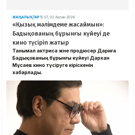
ЖАҢАЛЫҚТАР
15:07, 02 Ақпан 2026
«Қызық мәлімдеме жасаймын»:
Бадықованың бұрынғы күйеуі де
кино түсіріп жатыр
Танымал актриса және продюсер Дариға
Бадықованың бұрынғы күйеуі Дархан
Мұсаев кино түсіруге кіріскенін
хабарлады.