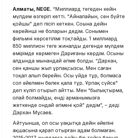
Алматы, NEGE.
“Миллиард теңгеден кейін
мүлдем өзгеріп кетті. “Айналайын, сен бүйте
қойшы” деп пісіп кеткен. Соңына дейін
көрейінші не боларын дедім. Сонымен
фильмнің көрсетілімі тоқтайды. 1 миллиард
850 миллион теңге жиналды дегенде мүлдем
өмірімде көрмеген Дариғаны көрдім. Осының
алдында мынандай әңгіме болды. “Дархан,
сен қаншы жыл ұрпақсызсың. Мен саған
тоқал алып берейін. Осы үйде тұр, болмаса
сол әйелмен бөлек қала тұр. Ұрпақ сүйсең”
деп күліп отырып айтты. Мен “былықтырма,
олай болмайды, енді арманымызға
жеткенде ондай әңгімені қой” дедім”, – деді
Дархан Мұсаев.
Айтуынша, ол осы уақытқа дейін әйелінің
ақшасына қарап отырған адам болмаған.
2015-2017 жылдарға дейін бір тойға барып,