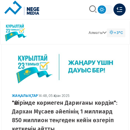
Алматы
+3°C
ЖАҢАЛЫҚТАР
14:48, 05 Қазан 2025
"Өмірімде көрмеген Дариғаны көрдім":
Дархан Мұсаев әйелінің 1 миллиард
850 миллион теңгеден кейін өзгеріп
кеткенін айтты