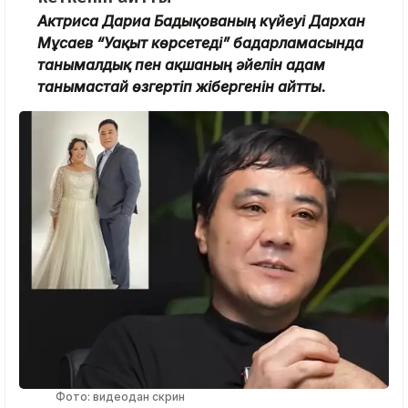
Актриса Дариға Бадықованың күйеуі Дархан
Мұсаев “Уақыт көрсетеді” бағдарламасында
танымалдық пен ақшаның әйелін адам
танымастай өзгертіп жібергенін айтты.
Фото: видеодан скрин