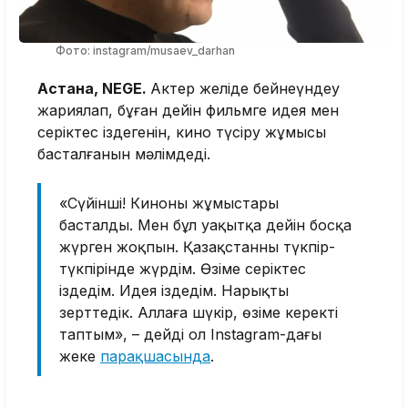
Фото: instagram/musaev_darhan
Астана, NEGE.
Актер желіде бейнеүндеу
жариялап, бұған дейін фильмге идея мен
серіктес іздегенін, кино түсіру жұмысы
басталғанын мәлімдеді.
«Сүйінші! Киноның жұмыстары
басталды. Мен бұл уақытқа дейін босқа
жүрген жоқпын. Қазақстанның түкпір-
түкпірінде жүрдім. Өзіме серіктес
іздедім. Идея іздедім. Нарықты
зерттедік. Аллаға шүкір, өзіме керекті
таптым», – дейді ол Instagram-дағы
жеке
парақшасында
.