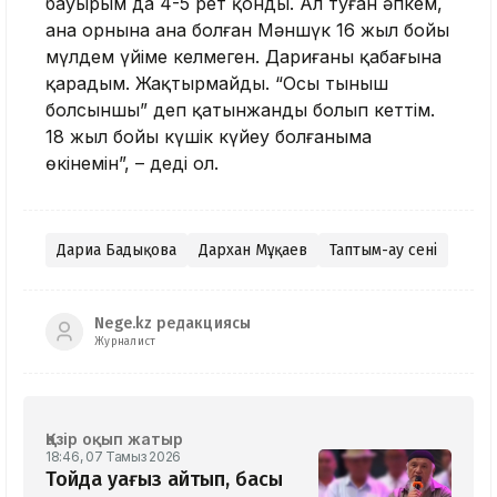
бауырым да 4-5 рет қонды. Ал туған әпкем,
ана орнына ана болған Мәншүк 16 жыл бойы
мүлдем үйіме келмеген. Дариғаның қабағына
қарадым. Жақтырмайды. “Осы тыныш
болсыншы” деп қатынжанды болып кеттім.
18 жыл бойы күшік күйеу болғаныма
өкінемін”, – деді ол.
Дариға Бадықова
Дархан Мұқаев
Таптым-ау сені
Nege.kz редакциясы
Журналист
Қазір оқып жатыр
18:46, 07 Тамыз 2026
Тойда уағыз айтып, басы