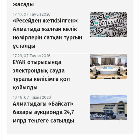
жасады
17:47, 07 Тамыз 2026
«Ресейден жеткізілген»:
Алматыда жалған көлік
нөмірлерін сатқан тұрғын
ұсталды
17:29, 07 Тамыз 2026
ЕҮАК отырысында
электрондық сауда
туралы келісімге қол
қойылды
16:49, 07 Тамыз 2026
Алматыдағы «Байсат»
базары аукционда 24,7
млрд теңгеге сатылды