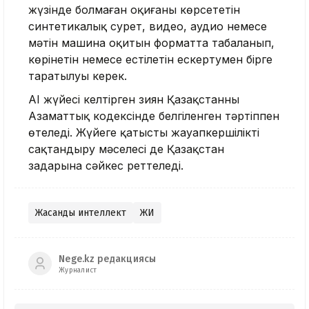
жүзінде болмаған оқиғаны көрсететін
синтетикалық сурет, видео, аудио немесе
мәтін машина оқитын форматта таңбаланып,
көрінетін немесе естілетін ескертумен бірге
таратылуы керек.
AI жүйесі келтірген зиян Қазақстанның
Азаматтық кодексінде белгіленген тәртіппен
өтеледі. Жүйеге қатысты жауапкершілікті
сақтандыру мәселесі де Қазақстан
заңдарына сәйкес реттеледі.
Жасанды интеллект
ЖИ
Nege.kz редакциясы
Журналист