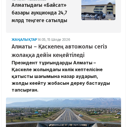
Алматыдағы «Байсат»
базары аукционда 24,7
млрд теңгеге сатылды
ЖАҢАЛЫҚТАР
14:05, 15 Шілде 2026
Алматы – Қаскелең автожолы сегіз
жолаққа дейін кеңейтіледі
Президент тұрғындардың Алматы –
Қаскелең жолындағы көлік кептелісіне
қатысты шағымына назар аударып,
жолды кеңейту жобасын дереу бастауды
тапсырған.