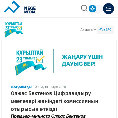
Алматы
+3°C
ЖАҢАЛЫҚТАР
09:23, 18 Шілде 2025
Олжас Бектенов Цифрландыру
мәселелері жөніндегі комиссияның
отырысын өткізді
Премьер-министр Олжас Бектенов