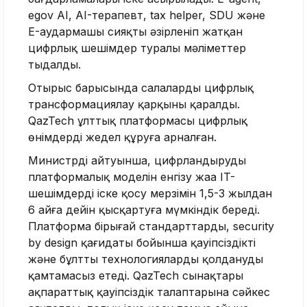
egov AI, AI-терапевт, tax helper, SDU және
E-аудармашы сияқты әзірленіп жатқан
цифрлық шешімдер туралы мәліметтер
тыңдалды.
Отырыс барысында салаларды цифрлық
трансформациялау қарқыны қаралды.
QazTech ұлттық платформасы цифрлық
өнімдерді жедел құруға арналған.
Министрдің айтуынша, цифрландырудың
платформалық моделін енгізу жаңа IT-
шешімдерді іске қосу мерзімін 1,5-3 жылдан
6 айға дейін қысқартуға мүмкіндік береді.
Платформа бірыңғай стандарттарды, security
by design қағидаты бойынша қауіпсіздікті
және бұлтты технологияларды қолдануды
қамтамасыз етеді. QazTech сынақтары
ақпараттық қауіпсіздік талаптарына сәйкес