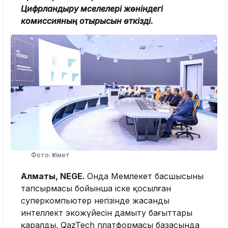
Цифрландыру мәселелері жөніндегі
комиссияның отырысын өткізді.
Фото: Үкімет
Алматы, NEGE.
Онда Мемлекет басшысының
тапсырмасы бойынша іске қосылған
суперкомпьютер негізінде жасанды
интеллект экожүйесін дамыту бағыттары
қаралды. QazTech платформасы базасында