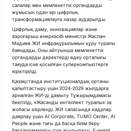
салалар мен мемлекеттік органдардың
жұмысын одан әрі цифрлық
трансформациялауға назар аударылды.
Цифрлық даму, инновациялар және
аэроғарыш өнеркәсібі министрі Жаслан
Мәдиев ЖИ инфрақұрылымын құру туралы
баяндады. Оның айтуынша мемлекеттік
органдардың деректерді өңдеу орталығы
таяуда іске қосылған суперкомпьютерге
кіріктірілді.
Қазақстанда институционалдық ортаны
қалыптастыру үшін 2024-2029 жылдарға
арналған ЖИ-ді дамыту Тұжырымдамасы
бекітілді, «Жасанды интеллект туралы» заң
жобасы әзірленді. ЖИ саласында кадрлар
даярлау үшін AI Corporate, TUMO Center, AI
People және тағы да басқа білім беру
бағдарламалары іске асырылады. E-agent,