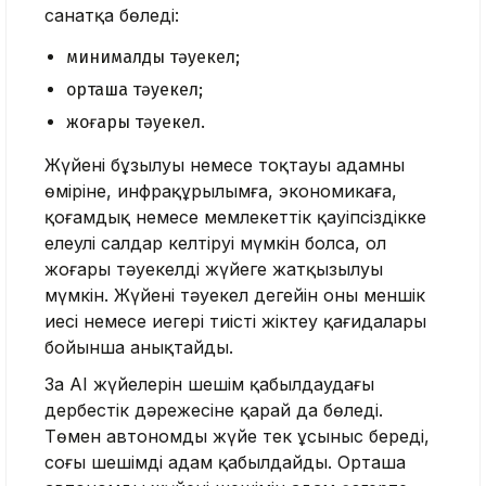
санатқа бөледі:
минималды тәуекел;
орташа тәуекел;
жоғары тәуекел.
Жүйенің бұзылуы немесе тоқтауы адамның
өміріне, инфрақұрылымға, экономикаға,
қоғамдық немесе мемлекеттік қауіпсіздікке
елеулі салдар келтіруі мүмкін болса, ол
жоғары тәуекелді жүйеге жатқызылуы
мүмкін. Жүйенің тәуекел деңгейін оның меншік
иесі немесе иегері тиісті жіктеу қағидалары
бойынша анықтайды.
Заң AI жүйелерін шешім қабылдаудағы
дербестік дәрежесіне қарай да бөледі.
Төмен автономды жүйе тек ұсыныс береді,
соңғы шешімді адам қабылдайды. Орташа