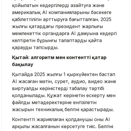
қойылатын кедергілерді азайтуға және
америкалық AI компанияларының бәсекеге
қабілеттілігін арттыруға бағытталған. 2025
жылғы қаңтардағы президент жарлығы
мемлекеттік органдарға AI дамуына кедергі
келтіретін бұрынғы талаптарды қайта
қарауды тапсырды.
Қытай: алгоритм мен контентті қатар
бақылау
Қытайда 2025 жылғы 1 қыркүйектен бастап
AI жасаған мәтін, сурет, аудио, видео және
виртуалды көріністерді таңбалау тәртібі
қолданылады. Құжат көрінетін ескерту мен
файлдың метадеректеріне енгізілетін
жасырын техникалық белгіні қарастырады.
Контентті жариялаған қолданушы оның AI
арқылы жасалғанын көрсетуге тиіс. Белгіні