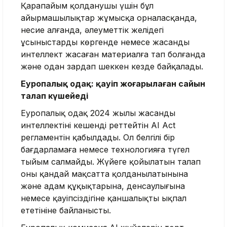
Қарапайым қолданушы үшін бұл
айырмашылықтар жұмысқа орналасқанда,
несие алғанда, әлеуметтік желідегі
ұсыныстарды көргенде немесе жасанды
интеллект жасаған материалға тап болғанда
және одан зардап шеккен кезде байқалады.
Еуропалық одақ: қауіп жоғарылаған сайын
талап күшейеді
Еуропалық одақ 2024 жылы жасанды
интеллектіні кешенді реттейтін AI Act
регламентін қабылдады. Ол белгілі бір
бағдарламаға немесе технологияға түгел
тыйым салмайды. Жүйеге қойылатын талап
оның қандай мақсатта қолданылатынына
және адам құқықтарына, денсаулығына
немесе қауіпсіздігіне қаншалықты ықпал
ететініне байланысты.