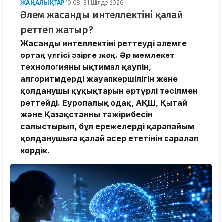
ЖАҢАЛЫҚТАР
10:08, 31 Шілде 2026
Әлем жасанды интеллектіні қалай
реттеп жатыр?
Жасанды интеллектіні реттеудің әлемге
ортақ үлгісі әзірге жоқ. Әр мемлекет
технологияның ықтимал қаупін,
алгоритмдердің жауапкершілігін және
қолданушы құқықтарын әртүрлі тәсілмен
реттейді. Еуропалық одақ, АҚШ, Қытай
және Қазақстанның тәжірибесін
салыстырып, бұл ережелердің қарапайым
қолданушыға қалай әсер ететінін саралап
көрдік.