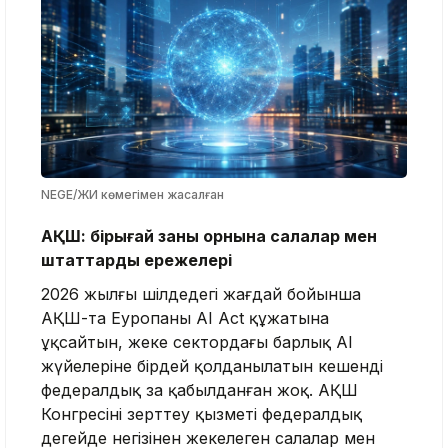
NEGE/ЖИ көмегімен жасалған
АҚШ: бірыңғай заңның орнына салалар мен
штаттардың ережелері
2026 жылғы шілдедегі жағдай бойынша
АҚШ-та Еуропаның AI Act құжатына
ұқсайтын, жеке сектордағы барлық AI
жүйелеріне бірдей қолданылатын кешенді
федералдық заң қабылданған жоқ. АҚШ
Конгресінің зерттеу қызметі федералдық
деңгейде негізінен жекелеген салалар мен