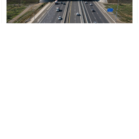
Фото: ЖИ арқылы әзірленді
Астана, NEGE.
Бұл жөнінде премьер-
министр Олжас Бектенов Мемлекет
басшысының тапсырмаларын іске асыру
мәселелеріне арналған кеңесте мәлімдеді.
«Мердігер осы аптаның соңына дейін
қажетті техника мен жұмыс күшін
жұмылдыруы қажет. Құрылыс
жұмыстарын дүйсенбі, 20 шілде күні
бастау керек. Мемлекет басшысының
тапсырмасы сапалы әрі барынша қысқа