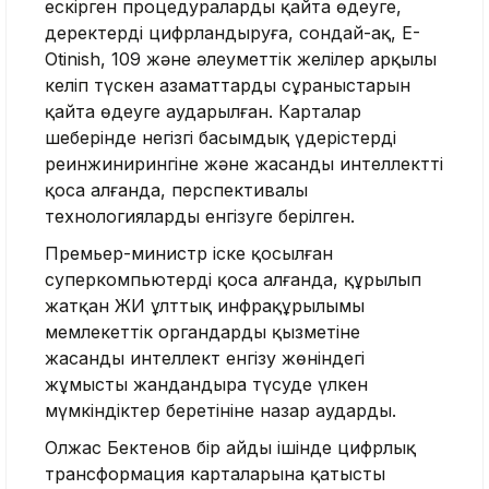
ескірген процедураларды қайта өңдеуге,
деректерді цифрландыруға, сондай-ақ, E-
Otinish, 109 және әлеуметтік желілер арқылы
келіп түскен азаматтардың сұраныстарын
қайта өңдеуге аударылған. Карталар
шеңберінде негізгі басымдық үдерістердің
реинжинирингіне және жасанды интеллектті
қоса алғанда, перспективалы
технологияларды енгізуге берілген.
Премьер-министр іске қосылған
суперкомпьютерді қоса алғанда, құрылып
жатқан ЖИ ұлттық инфрақұрылымы
мемлекеттік органдардың қызметіне
жасанды интеллект енгізу жөніндегі
жұмысты жандандыра түсуде үлкен
мүмкіндіктер беретініне назар аударды.
Олжас Бектенов бір айдың ішінде цифрлық
трансформация карталарына қатысты