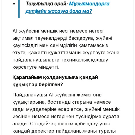
Тақырыпқа орай:
Мұсылмандарға
дипфейк жасауға бола ма?
AI жүйесінің меншік иесі немесе иегері
ықтимал тәуекелдерді басқаруға, жүйенің
қауіпсіздігі мен сенімділігін қамтамасыз
етуге, қажетті құжаттаманы жүргізуге және
пайдаланушыларға техникалық қолдау
көрсетуге міндетті.
Қарапайым қолданушыға қандай
құқықтар берілген?
Пайдаланушы AI жүйесінің жемісі оның
құқықтарына, бостандықтарына немесе
заңды мүдделеріне әсер етсе, жүйенің меншік
иесінен немесе иегерінен түсіндірме сұрата
алады. Сондай-ақ шешім қабылдау үшін
қандай деректер пайдаланылғаны туралы