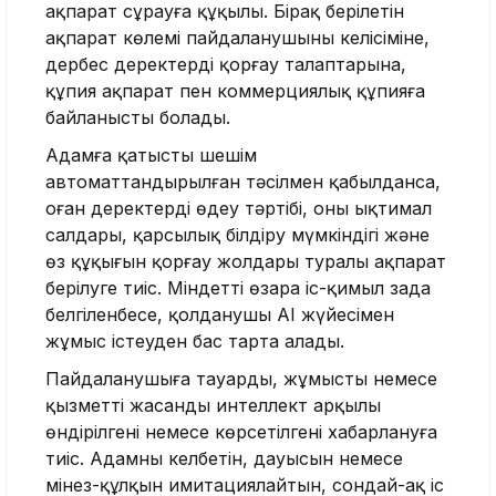
ақпарат сұрауға құқылы. Бірақ берілетін
ақпарат көлемі пайдаланушының келісіміне,
дербес деректерді қорғау талаптарына,
құпия ақпарат пен коммерциялық құпияға
байланысты болады.
Адамға қатысты шешім
автоматтандырылған тәсілмен қабылданса,
оған деректерді өңдеу тәртібі, оның ықтимал
салдары, қарсылық білдіру мүмкіндігі және
өз құқығын қорғау жолдары туралы ақпарат
берілуге тиіс. Міндетті өзара іс-қимыл заңда
белгіленбесе, қолданушы AI жүйесімен
жұмыс істеуден бас тарта алады.
Пайдаланушыға тауардың, жұмыстың немесе
қызметтің жасанды интеллект арқылы
өндірілгені немесе көрсетілгені хабарлануға
тиіс. Адамның келбетін, дауысын немесе
мінез-құлқын имитациялайтын, сондай-ақ іс