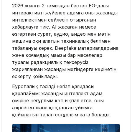
2026 жылғы 2 тамыздан бастап ЕО-дағы
интерактивті жүйелер адамға оның жасанды
интеллектімен сөйлесіп отырғанын
хабарлауға тиіс. AI жасаған немесе
өзгерткен сурет, аудио, видео мен мәтін
машина оқи алатын техникалық белгімен
таңбалануы керек. Deepfake материалдарына
және қоғамдық маңызы бар мәселелер
туралы редакциялық тексерусіз
жарияланған жасанды мәтіндерге көрінетін
ескерту қойылады.
Еуропалық тәсілдің негізгі қағидасы
қарапайым: жасанды интеллект адам
өміріне неғұрлым көп ықпал етсе, оны
әзірлеген және қолданған ұйымға
қойылатын талап соғұрлым қатаң болады.