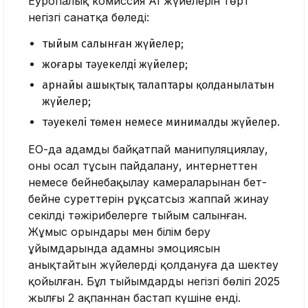
Еуропалық комиссия AI жүйелерін төрт
негізгі санатқа бөледі:
тыйым салынған жүйелер;
жоғары тәуекелді жүйелер;
арнайы ашықтық талаптары қолданылатын
жүйелер;
тәуекелі төмен немесе минималды жүйелер.
ЕО-да адамды байқатпай манипуляциялау,
оның осал тұсын пайдалану, интернеттен
немесе бейнебақылау камераларынан бет-
бейне суреттерін рұқсатсыз жаппай жинау
секілді тәжірибелерге тыйым салынған.
Жұмыс орындары мен білім беру
ұйымдарында адамның эмоциясын
анықтайтын жүйелерді қолдануға да шектеу
қойылған. Бұл тыйымдардың негізгі бөлігі 2025
жылғы 2 ақпаннан бастап күшіне енді.