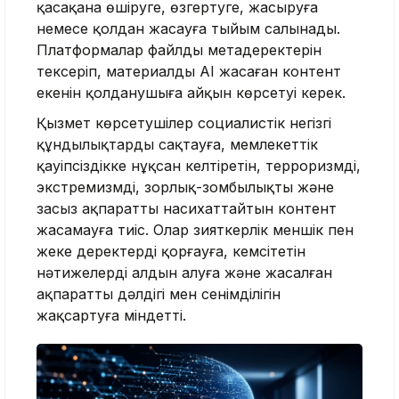
қасақана өшіруге, өзгертуге, жасыруға
немесе қолдан жасауға тыйым салынады.
Платформалар файлдың метадеректерін
тексеріп, материалдың AI жасаған контент
екенін қолданушыға айқын көрсетуі керек.
Қызмет көрсетушілер социалистік негізгі
құндылықтарды сақтауға, мемлекеттік
қауіпсіздікке нұқсан келтіретін, терроризмді,
экстремизмді, зорлық-зомбылықты және
заңсыз ақпаратты насихаттайтын контент
жасамауға тиіс. Олар зияткерлік меншік пен
жеке деректерді қорғауға, кемсітетін
нәтижелердің алдын алуға және жасалған
ақпараттың дәлдігі мен сенімділігін
жақсартуға міндетті.