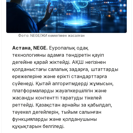
Фото: NEGE/ЖИ көмегімен жасалған
Астана, NEGE.
Еуропалық одақ
технологияны адамға төндіретін қауіп
деңгейіне қарай жіктейді. АҚШ негізінен
қолданыстағы салалық заңдарға, штаттардың
ережелеріне және ерікті стандарттарға
сүйенеді. Қытай алгоритмдердің жұмысын,
платформалардың жауапкершілігін және
жасанды контентті таратуды тікелей
реттейді. Қазақстан арнайы заң қабылдап,
тәуекел деңгейлерін, тыйым салынған
функцияларды және қолданушының
құқықтарын белгіледі.