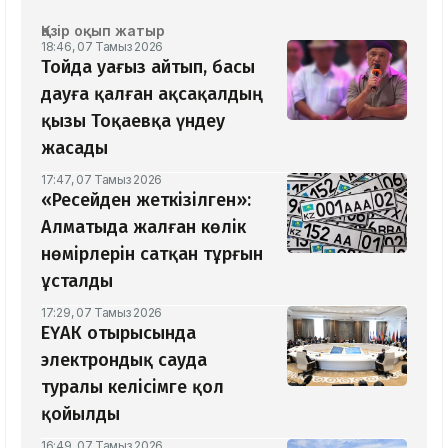
Қазір оқып жатыр
18:46, 07 Тамыз 2026
Тойда уағыз айтып, басы
дауға қалған ақсақалдың
қызы Тоқаевқа үндеу
жасады
17:47, 07 Тамыз 2026
«Ресейден жеткізілген»:
Алматыда жалған көлік
нөмірлерін сатқан тұрғын
ұсталды
17:29, 07 Тамыз 2026
ЕҮАК отырысында
электрондық сауда
туралы келісімге қол
қойылды
16:49, 07 Тамыз 2026