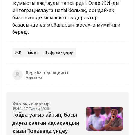
жұмысты аяқтауды тапсырды. Олар ЖИ-ды
интеграциялауға негізі болмақ, сондай-ақ
бизнеске де мемлекеттік деректер
базасында өз жобаларын жасауға мүмкіндік
береді.
ЖИ
Үкімет
Цифрландыру
Nege.kz редакциясы
Журналист
Қазір оқып жатыр
18:46, 07 Тамыз 2026
Тойда уағыз айтып, басы
дауға қалған ақсақалдың
қызы Тоқаевқа үндеу