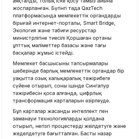
аяқталды, толық іске қосу тамыз айына
жоспарланған. Бүгінгі таңда QazTech
платформасында мемлекеттік органдардың
бірыңғай интернет-порталы, Smart Bridge,
Экология және табиғи ресурстар
министрлігіне тиесілі Қоршаған ортаның
ұлттық мәліметтер базасы және тағы
басқалар жұмыс істейді.
Мемлекет басшысының тапсырмалары
шеңберінде барлық мемлекеттік органдар бір
уақытта озық халықаралық тәжірибеге
сүйене отырып, соның ішінде Сингапур
тәжірибесін қоса алғанда, цифрлық
трансформация карталарын әзірлеуде.
Бұл карталар жасанды интеллект пен
заманауи технологияларды қолдана
отырып, негізгі процестерді жеңілдетуге және
жеделдетуге бағытталған. Басты назар