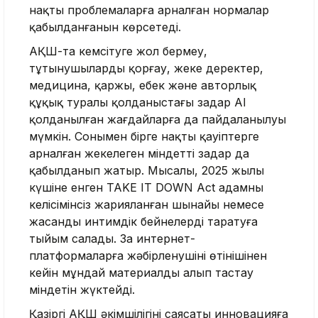
нақты проблемаларға арналған нормалар
қабылданғанын көрсетеді.
АҚШ-та кемсітуге жол бермеу,
тұтынушыларды қорғау, жеке деректер,
медицина, қаржы, еңбек және авторлық
құқық туралы қолданыстағы заңдар AI
қолданылған жағдайларға да пайдаланылуы
мүмкін. Сонымен бірге нақты қауіптерге
арналған жекелеген міндетті заңдар да
қабылданып жатыр. Мысалы, 2025 жылы
күшіне енген TAKE IT DOWN Act адамның
келісімінсіз жарияланған шынайы немесе
жасанды интимдік бейнелерді таратуға
тыйым салады. Заң интернет-
платформаларға жәбірленушінің өтінішінен
кейін мұндай материалды алып тастау
міндетін жүктейді.
Қазіргі АҚШ әкімшілігінің саясаты инновацияға