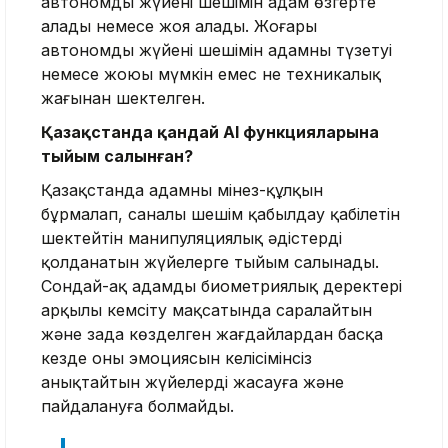
автономды жүйенің шешімін адам өзгерте
алады немесе жоя алады. Жоғары
автономды жүйенің шешімін адамның түзетуі
немесе жоюы мүмкін емес не техникалық
жағынан шектелген.
Қазақстанда қандай AI функцияларына
тыйым салынған?
Қазақстанда адамның мінез-құлқын
бұрмалап, саналы шешім қабылдау қабілетін
шектейтін манипуляциялық әдістерді
қолданатын жүйелерге тыйым салынады.
Сондай-ақ адамды биометриялық деректері
арқылы кемсіту мақсатында саралайтын
және заңда көзделген жағдайлардан басқа
кезде оның эмоциясын келісімінсіз
анықтайтын жүйелерді жасауға және
пайдалануға болмайды.