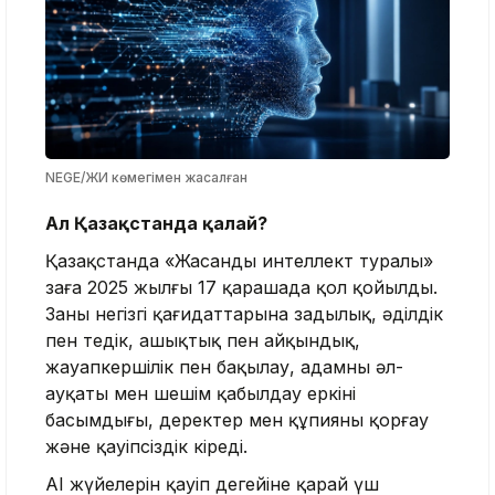
NEGE/ЖИ көмегімен жасалған
Ал Қазақстанда қалай?
Қазақстанда «Жасанды интеллект туралы»
заңға 2025 жылғы 17 қарашада қол қойылды.
Заңның негізгі қағидаттарына заңдылық, әділдік
пен теңдік, ашықтық пен айқындық,
жауапкершілік пен бақылау, адамның әл-
ауқаты мен шешім қабылдау еркінің
басымдығы, деректер мен құпияны қорғау
және қауіпсіздік кіреді.
AI жүйелерін қауіп деңгейіне қарай үш