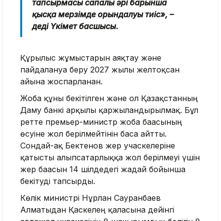
тапсырмасы сапалы әрі барынша
қысқа мерзімде орындалуы тиіс», –
деді Үкімет басшысы.
Құрылыс жұмыстарын аяқтау және
пайдалануға беру 2027 жылғы желтоқсан
айына жоспарланған.
Жоба құны бекітілген және ол Қазақстанның
Даму банкі арқылы қаржыландырылмақ. Бұл
ретте премьер-министр жоба бағасының
өсуіне жол берілмейтінін баса айтты.
Сондай-ақ Бектенов жер учаскелеріне
қатысты алыпсатарлыққа жол берілмеуі үшін
жер бағасын 14 шілдедегі жағдай бойынша
бекітуді тапсырды.
Көлік министрі Нұрлан Сауранбаев
Алматыдан Қаскелең қаласына дейінгі