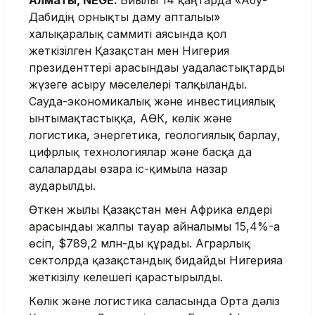
Алматы, NEGE.
Биылғы 14 қаңтарда «Абу-
Дабидің орнықты даму апталығы»
халықаралық саммиті аясында қол
жеткізілген Қазақстан мен Нигерия
президенттері арасындағы уағдаластықтарды
жүзеге асыру мәселелері талқыланды.
Сауда-экономикалық және инвестициялық
ынтымақтастыққа, АӨК, көлік және
логистика, энергетика, геологиялық барлау,
цифрлық технологиялар және басқа да
салалардағы өзара іс-қимылға назар
аударылды.
Өткен жылы Қазақстан мен Африка елдері
арасындағы жалпы тауар айналымы 15,4%-ға
өсіп, $789,2 млн-ды құрады. Аграрлық
сектолрда қазақстандық бидайды Нигерияға
жеткізілу келешегі қарастырылды.
Көлік және логистика саласында Орта дәліз