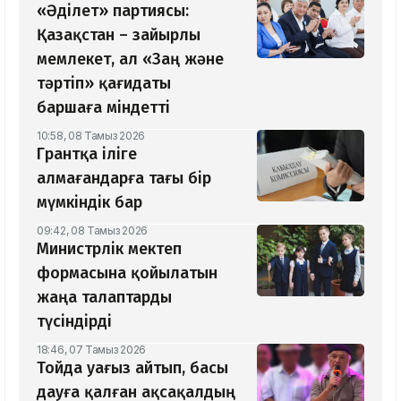
«Әділет» партиясы:
Қазақстан – зайырлы
мемлекет, ал «Заң және
тәртіп» қағидаты
баршаға міндетті
10:58, 08 Тамыз 2026
Грантқа іліге
алмағандарға тағы бір
мүмкіндік бар
09:42, 08 Тамыз 2026
Министрлік мектеп
формасына қойылатын
жаңа талаптарды
түсіндірді
18:46, 07 Тамыз 2026
Тойда уағыз айтып, басы
дауға қалған ақсақалдың