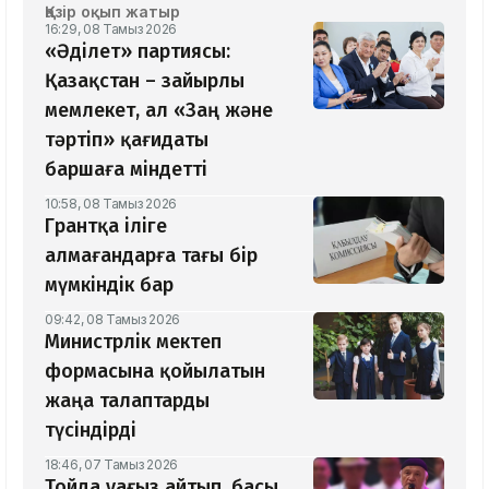
Қазір оқып жатыр
16:29, 08 Тамыз 2026
«Әділет» партиясы:
Қазақстан – зайырлы
мемлекет, ал «Заң және
тәртіп» қағидаты
баршаға міндетті
10:58, 08 Тамыз 2026
Грантқа іліге
алмағандарға тағы бір
мүмкіндік бар
09:42, 08 Тамыз 2026
Министрлік мектеп
формасына қойылатын
жаңа талаптарды
түсіндірді
18:46, 07 Тамыз 2026
Тойда уағыз айтып, басы