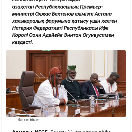
Қазақстан Республикасының Премьер-
министрі Олжас Бектенов елімізге Астана
халықаралық форумына қатысу үшін келген
Нигерия Федеративті Республикасы Ифе
Королі Оони Адейейе Энитан Огунвусимен
кездесті.
Фото: Үкімет