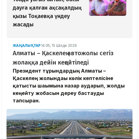
дауға қалған ақсақалдың
қызы Тоқаевқа үндеу
жасады
ЖАҢАЛЫҚТАР
14:05, 15 Шілде 2026
Алматы – Қаскелең автожолы сегіз
жолаққа дейін кеңейтіледі
Президент тұрғындардың Алматы –
Қаскелең жолындағы көлік кептелісіне
қатысты шағымына назар аударып, жолды
кеңейту жобасын дереу бастауды
тапсырған.