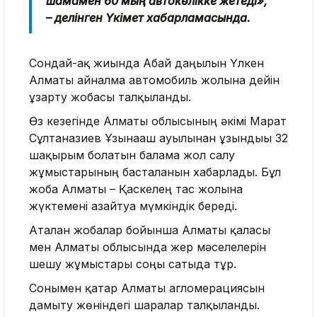
шамамен 60 мың автокөлікке жетеді»,
– делінген Үкімет хабарламасында.
Сондай-ақ жиында Абай даңғылын Үлкен
Алматы айналма автомобиль жолына дейін
ұзарту жобасы талқыланды.
Өз кезегінде Алматы облысының әкімі Марат
Сұлтанғазиев Ұзынағаш ауылынан ұзындығы 32
шақырым болатын балама жол салу
жұмыстарының басталғанын хабарлады. Бұл
жоба Алматы – Қаскелең тас жолына
жүктемені азайтуға мүмкіндік береді.
Аталған жобалар бойынша Алматы қаласы
мен Алматы облысында жер мәселелерін
шешу жұмыстары соңғы сатыда тұр.
Сонымен қатар Алматы агломерациясын
дамыту жөніндегі шаралар талқыланды.