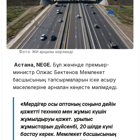
Фото: ЖИ арқылы әзірленді
Астана, NEGE.
Бұл жөнінде премьер-
министр Олжас Бектенов Мемлекет
басшысының тапсырмаларын іске асыру
мәселелеріне арналған кеңесте мәлімдеді.
«Мердігер осы аптаның соңына дейін
қажетті техника мен жұмыс күшін
жұмылдыруы қажет. Құрылыс
жұмыстарын дүйсенбі, 20 шілде күні
бастау керек. Мемлекет басшысының