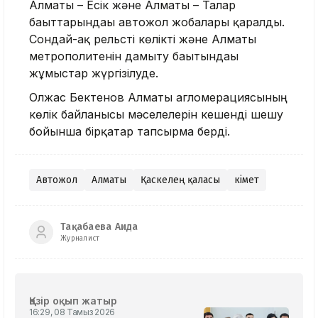
Алматы – Есік және Алматы – Талғар
бағыттарындағы автожол жобалары қаралды.
Сондай-ақ рельсті көлікті және Алматы
метрополитенін дамыту бағытындағы
жұмыстар жүргізілуде.
Олжас Бектенов Алматы агломерациясының
көлік байланысы мәселелерін кешенді шешу
бойынша бірқатар тапсырма берді.
Автожол
Алматы
Қаскелең қаласы
Үкімет
Тақабаева Аида
Журналист
Қазір оқып жатыр
16:29, 08 Тамыз 2026