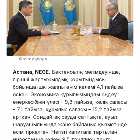
Фото: Ақорда
Астана, NEGE.
Бектеновтің мәлімдеуінше,
бірінші жартыжылдық қорытындысы
бойынша ішкі жалпы өнім көлемі 4,1 пайызға
өскен. Экономика құрылымындағы өңдеу
өнеркәсібінің үлесі – 9,8 пайызға, көлік саласы
– 7,1 пайызға, құрылыс саласы – 15,2 пайызға
артқан. Сондай-ақ сауда-саттықта, ауыл
шаруашылығында және байланыс қызметінде
өсім тіркелген. Негізгі капиталға тартылған
инвестиция көлемі 9,5 триллион теңге