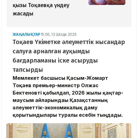
қызы Тоқаевқа үндеу
жасады
ЖАҢАЛЫҚТАР
15:06, 13 Шілде 2026
Тоқаев Үкіметке әлеуметтік нысандар
салуға арналған ауқымды
бағдарламаны іске асыруды
тапсырды
Мемлекет басшысы Қасым-Жомарт
Тоқаев премьер-министр Олжас
Бектеновті қабылдап, 2026 жылғы қаңтар-
маусым айларындағы Қазақстанның
әлеуметтік-экономикалық даму
қорытындылары туралы есебін тыңдады.