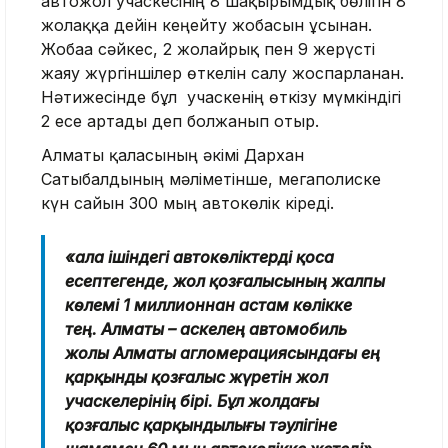
автожол учаскесінің 8 шақырымдық бөлігін 8
жолаққа дейін кеңейту жобасын ұсынған.
Жобаға сәйкес, 2 жолайрық пен 9 жерүсті
жаяу жүргіншілер өткелін салу жоспарланған.
Нәтижесінде бұл учаскенің өткізу мүмкіндігі
2 есе артады деп болжанып отыр.
Алматы қаласының әкімі Дархан
Сатыбалдының мәліметінше, мегаполиске
күн сайын 300 мың автокөлік кіреді.
«Қала ішіндегі автокөліктерді қоса
есептегенде, жол қозғалысының жалпы
көлемі 1 миллионнан астам көлікке
тең. Алматы – Қаскелең автомобиль
жолы Алматы агломерациясындағы ең
қарқынды қозғалыс жүретін жол
учаскелерінің бірі. Бұл жолдағы
қозғалыс қарқындылығы тәулігіне