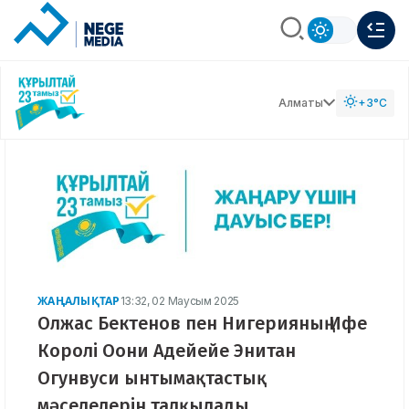
Алматы
+3°C
ЖАҢАЛЫҚТАР
13:32, 02 Маусым 2025
Олжас Бектенов пен Нигерияның Ифе
Королі Оони Адейейе Энитан
Огунвуси ынтымақтастық
мәселелерін талқылады