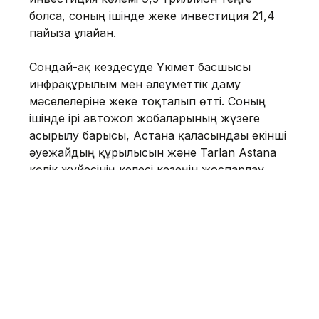
болса, соның ішінде жеке инвестиция 21,4
пайызға ұлғайған.
Сондай-ақ кездесуде Үкімет басшысы
инфрақұрылым мен әлеуметтік даму
мәселелеріне жеке тоқталып өтті. Соның
ішінде ірі автожол жобаларының жүзеге
асырылу барысы, Астана қаласындағы екінші
әуежайдың құрылысын және Tarlan Astana
көлік жүйесінің келесі кезеңін жоспарлау
туралы айтты. Ал пайдалануға берілетін
тұрғын үй көлемі 20 миллион шаршы метрге
жетпек.
Бұған қоса, Олжас Бектенов Президентке
ауыл шаруашылығындағы көрсеткіштер мен
шаруаларды қолдау шаралары жөнінде
баяндады. Бұл саладағы өндіріс көрсеткіші 15
триллион теңгеге жеткен, егістік алқаптары