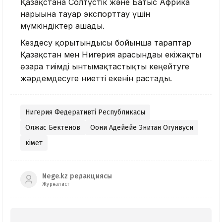
Қазақстанға Солтүстік және Батыс Африка
нарығына тауар экспорттау үшін
мүмкіндіктер ашады.
Кездесу қорытындысы бойынша тараптар
Қазақстан мен Нигерия арасындағы екіжақты
өзара тиімді ынтымақтастықты кеңейтуге
жәрдемдесуге ниетті екенін растады.
Нигерия Федеративті Республикасы
Олжас Бектенов
Оони Адейейе Энитан Огунвуси
Үкімет
Nege.kz редакциясы
Журналист