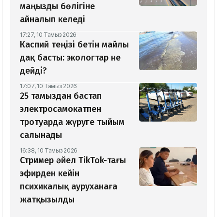
маңызды бөлігіне
айналып келеді
17:27, 10 Тамыз 2026
Каспий теңізі бетін майлы
дақ басты: экологтар не
дейді?
17:07, 10 Тамыз 2026
25 тамыздан бастап
электросамокатпен
тротуарда жүруге тыйым
салынады
16:38, 10 Тамыз 2026
Стример әйел TikTok-тағы
эфирден кейін
психикалық ауруханаға
жатқызылды