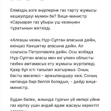
Еліміздің өзге өңірлеріне газ тарту жұмысы
кешеуілдеуі мүмкін бе? Вице-министр
«Сарыарқа» газ құбыры үш кезеңнен
тұратынын жеткізді.
«Алғашқы кезең Нұр-Сұлтан қаласына дейін,
екіншісі Көкшетау қаласына дейін. Ал
соңғысы Петропавлға дейін. Осы жобада
Нұр-Сұлтан қаласы мен екі үлкен облысты
газбен қамтамасыз ету жұмысы жүргізіледі.
Қазір бұл істі талқылап жатырмыз. Оның
басты мәселесі – қаржыландыру көзі. Соның
негізінде бәрі белгілі болады», - дейді вице-
министр.
Бұдан бөлек, жиында тұрғын үй иелері үйіне
газ кіргізу үшін қандай қадам жасауы керектігі