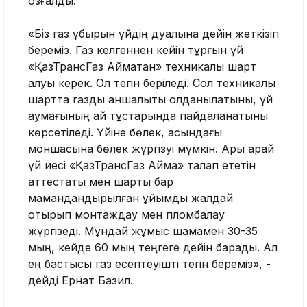
қозғалды.
«Біз газ құбырын үйдің дуалына дейін жеткізіп
береміз. Газ келгеннен кейін тұрғын үй
«ҚазТрансГаз Аймақтан» техникалық шарт
алуы керек. Ол тегін беріледі. Сол техникалық
шартта газды қаншалықты қолданылатыны, үй
аумағының қай тұстарында пайдаланатыны
көрсетіледі. Үйіне бөлек, қасындағы
моншасына бөлек жүргізуі мүмкін. Ары қарай
үй иесі «ҚазТрансГаз Аймақ» талап ететін
аттестаты мен шарты бар
мамандандырылған ұйымды жалдай
отырып монтаждау мен пломбалау
жүргізеді. Мұндай жұмыс шамамен 30-35
мың, кейде 60 мың теңгеге дейін барады. Ал
ең бастысы газ есептеуішті тегін береміз», -
дейді Ернат Базил.