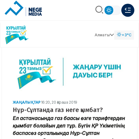
Алматы
+3°C
ЖАҢАЛЫҚТАР
16:20, 20 Қараша 2019
Нұр-Сұлтанда газ неге қымбат?
Ел астанасында газ бағасы өзге тарифтерден
қымбат болайын деп тұр. Бүгін ҚР Үкіметінің
баспасөз орталығында Нұр-Сұлтан