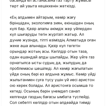
басында ел астанасына газ тарту жұмысы
төрт ай уақытқа кешіккенін жеткізді.
«Ең алдымен айтарым, көмір жағу
біріншіден, экологияға зиян, екіншіден оның
күлі бар. Қазір қалалық әкімдік жер үйлерден
күл шығаруды тегін жүргізіп жатыр. Ал
дүние жүзінде, тіпті өзіміздің Алматыда оған
жеке ақша алынады. Қазір күл төгетін
орындар жоқтың қасы. Көгілдір отын таза,
одан ешқандай қалдық шықпайды. Жер үйге газ
орнатылса ыстық судың да, жылудың да
проблемасы шешіледі. Ал көмір жағылатын
үйде оның бәрі өз алдына жұмыс. Көмір үйді
жылытқанмен суға түсу үшін үй иесі аристон
қою керек болады. Ал аристонға қосымша тоқ
кетеді. Осының бәрін үнемдеп санап
келгенде газдың бағасы қымбатқа түспейді.
Сол себепті көгілдір отын әлдеқайда тиімді