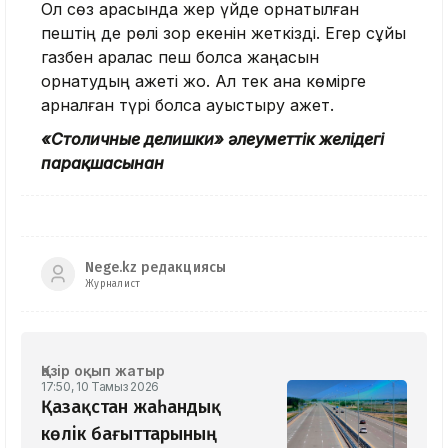
Ол сөз арасында жер үйде орнатылған
пештің де рөлі зор екенін жеткізді. Егер сұйық
газбен аралас пеш болса жаңасын
орнатудың қажеті жоқ. Ал тек қана көмірге
арналған түрі болса ауыстыру қажет.
«Столичные делишки» әлеуметтік желідегі
парақшасынан
Nege.kz редакциясы
Журналист
Қазір оқып жатыр
17:50, 10 Тамыз 2026
Қазақстан жаһандық
көлік бағыттарының