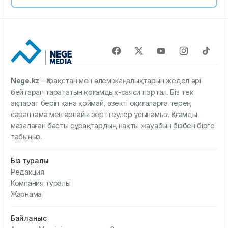
Nege.kz
– Қазақстан мен әлем жаңалықтарын жедел әрі
бейтарап тарататын қоғамдық-саяси портал. Біз тек
ақпарат беріп қана қоймай, өзекті оқиғаларға терең
сараптама мен арнайы зерттеулер ұсынамыз. Қоғамды
мазалаған басты сұрақтардың нақты жауабын бізбен бірге
табыңыз.
Біз туралы
Редакция
Компания туралы
Жарнама
Байланыс