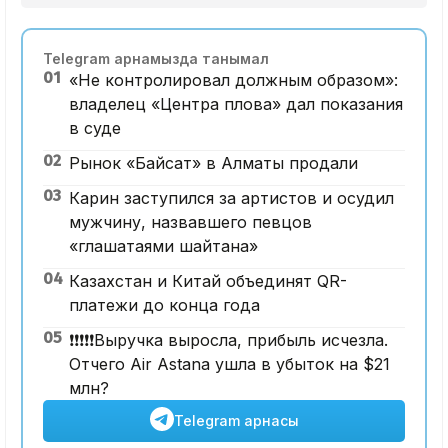
Telegram арнамызда танымал
01
«Не контролировал должным образом»:
владелец «Центра плова» дал показания
в суде
02
Рынок «Байсат» в Алматы продали
03
Карин заступился за артистов и осудил
мужчину, назвавшего певцов
«глашатаями шайтана»
04
Казахстан и Китай объединят QR-
платежи до конца года
05
❗️❗️❗️❗️❗️Выручка выросла, прибыль исчезла.
Отчего Air Astana ушла в убыток на $21
млн?
Telegram арнасы