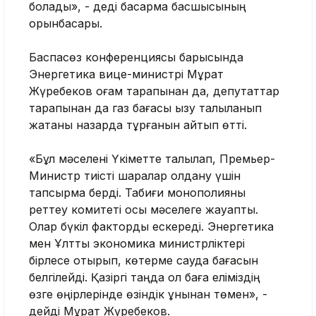
болады», - деді басқарма басшысының
орынбасары.
Баспасөз конференциясы барысында
Энергетика вице-министрі Мұрат
Жүребеков қоғам тарапынан да, депутаттар
тарапынан да газ бағасы қызу талқыланып
жатқаны назарда тұрғанын айтып өтті.
«Бұл мәселені Үкіметте талқылап, Премьер-
Министр тиісті шаралар қолдану үшін
тапсырма берді. Табиғи монополияны
реттеу комитеті осы мәселеге жауапты.
Олар бүкіл факторды ескереді. Энергетика
мен Ұлттық экономика министрліктері
бірлесе отырып, көтерме сауда бағасын
белгілейді. Қазіргі таңда ол баға еліміздің
өзге өңірлерінде өзіндік құнынан төмен», -
дейді Мұрат Жүребеков.