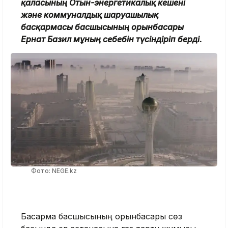
қаласының Отын-энергетикалық кешені
және коммуналдық шаруашылық
басқармасы басшысының орынбасары
Ернат Базил мұның себебін түсіндіріп берді.
Фото: NEGE.kz
Басқарма басшысының орынбасары сөз