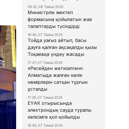
09:42, 08 Тамыз 2026
Министрлік мектеп
формасына қойылатын жаңа
талаптарды түсіндірді
18:46, 07 Тамыз 2026
Тойда уағыз айтып, басы
дауға қалған ақсақалдың қызы
Тоқаевқа үндеу жасады
17:47, 07 Тамыз 2026
«Ресейден жеткізілген»:
Алматыда жалған көлік
нөмірлерін сатқан тұрғын
ұсталды
17:29, 07 Тамыз 2026
ЕҮАК отырысында
электрондық сауда туралы
келісімге қол қойылды
16:49, 07 Тамыз 2026