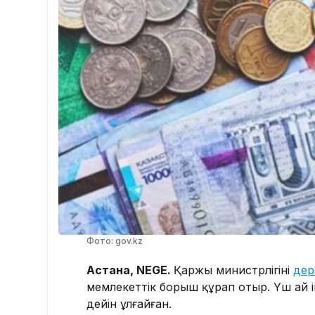
Фото: gov.kz
Астана, NEGE.
Қаржы министрлігінің
дер
мемлекеттік борыш құрап отыр. Үш ай ішін
дейін ұлғайған.