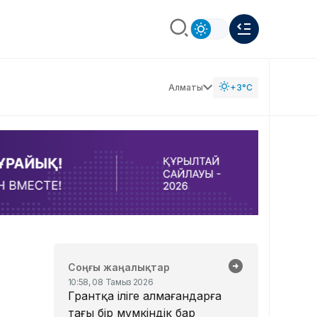
Алматы
+3°C
Соңғы жаңалықтар
10:58, 08 Тамыз 2026
Грантқа іліге алмағандарға
тағы бір мүмкіндік бар