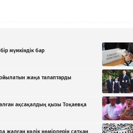
бір мүмкіндік бар
қойылатын жаңа талаптарды
қалған ақсақалдың қызы Тоқаевқа
да жалған көлік нөмірлерін сатқан