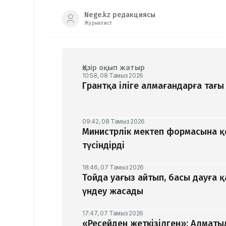
Nege.kz редакциясы
Журналист
Қазір оқып жатыр
10:58, 08 Тамыз 2026
Грантқа іліге алмағандарға тағы 
09:42, 08 Тамыз 2026
Министрлік мектеп формасына 
түсіндірді
18:46, 07 Тамыз 2026
Тойда уағыз айтып, басы дауға 
үндеу жасады
17:47, 07 Тамыз 2026
«Ресейден жеткізілген»: Алматы