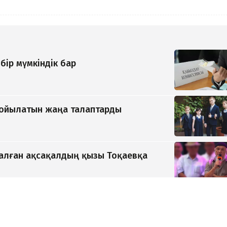
бір мүмкіндік бар
қойылатын жаңа талаптарды
қалған ақсақалдың қызы Тоқаевқа
да жалған көлік нөмірлерін сатқан