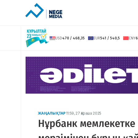
USD
470 / 468,35
EUR
541 / 540,5
CNY
6
ЖАҢАЛЫҚТАР
11:59, 27 Қараша 2025
Нұрбанк мемлекетке 4