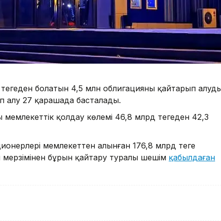
теңгеден болатын 4,5 млн облигацияны қайтарып алуд
п алу 27 қарашада басталады.
 мемлекеттік қолдау көлемі 46,8 млрд теңгеден 42,3
ционерлері мемлекеттен алынған 176,8 млрд теңге
й мерзімінен бұрын қайтару туралы шешім
қабылдаған