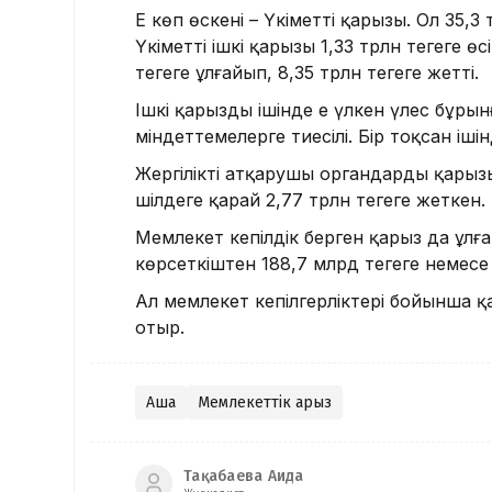
Ең көп өскені – Үкіметтің қарызы. Ол 35,3
Үкіметтің ішкі қарызы 1,33 трлн теңгеге ө
теңгеге ұлғайып, 8,35 трлн теңгеге жетті.
Ішкі қарыздың ішінде ең үлкен үлес бұр
міндеттемелерге тиесілі. Бір тоқсан ішін
Жергілікті атқарушы органдардың қарызы
шілдеге қарай 2,77 трлн теңгеге жеткен.
Мемлекет кепілдік берген қарыз да ұлға
көрсеткіштен 188,7 млрд теңгеге немесе
Ал мемлекет кепілгерліктері бойынша қар
отыр.
Ақша
Мемлекеттік қарыз
Тақабаева Аида