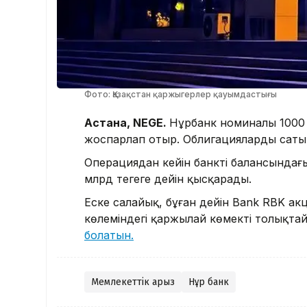
Фото: Қазақстан қаржыгерлер қауымдастығы
Астана, NEGE.
Нұрбанк номиналы 1000 
жоспарлап отыр. Облигацияларды саты
Операциядан кейін банктің балансындағы
млрд теңгеге дейін қысқарады.
Еске салайық, бұған дейін Bank RBK ак
көлеміндегі қаржылай көмекті толықта
болатын.
Мемлекеттік қарыз
Нұр банк