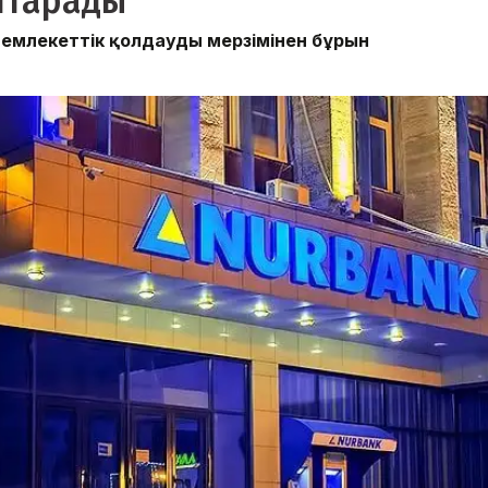
йтарады
 мемлекеттік қолдауды мерзімінен бұрын