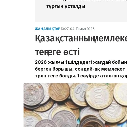
тұрғын ұсталды
ЖАҢАЛЫҚТАР
10:27, 04 Тамыз 2026
Қазақстанның мемлеке
теңгеге өсті
2026 жылғы 1 шілдедегі жағдай бойын
берген борышы, сондай-ақ мемлекет 
трлн теңге болды. 1 сәуірде аталған қар