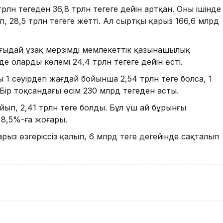
 трлн теңгеден 36,8 трлн теңгеге дейін артқан. Оның ішінде
сіп, 28,5 трлн теңгеге жетті. Ал сыртқы қарыз 166,6 млрд
ынғыдай ұзақ мерзімді мемлекеттік қазынашылық
де олардың көлемі 24,4 трлн теңгеге дейін өсті.
 1 сәуірдегі жағдай бойынша 2,54 трлн теңге болса, 1
 Бір тоқсандағы өсім 230 млрд теңгеден асты.
йып, 2,41 трлн теңге болды. Бұл үш ай бұрынғы
 8,5%-ға жоғары.
ыз өзгеріссіз қалып, 6 млрд теңге деңгейінде сақталып