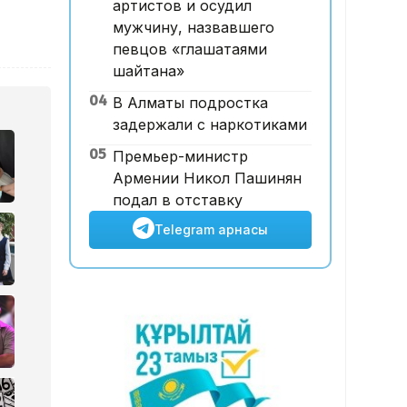
артистов и осудил
қатысты іс сотқа жолданды
мужчину, назвавшего
певцов «глашатаями
шайтана»
04
В Алматы подростка
задержали с наркотиками
05
Премьер-министр
Армении Никол Пашинян
подал в отставку
Telegram арнасы