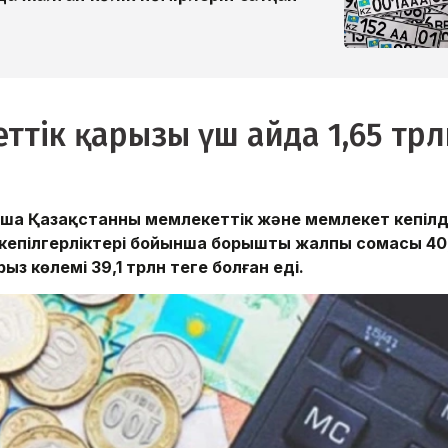
ттік қарызы үш айда 1,65 трл
ша Қазақстанның мемлекеттік және мемлекет кепілд
кепілгерліктері бойынша борыштың жалпы сомасы 40
ыз көлемі 39,1 трлн теңге болған еді.