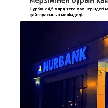
мерзімінен бұрын қа
Нұрбанк 4,5 млрд теңге мөлшеріндегі
қайтаратынын мәлімдеді.