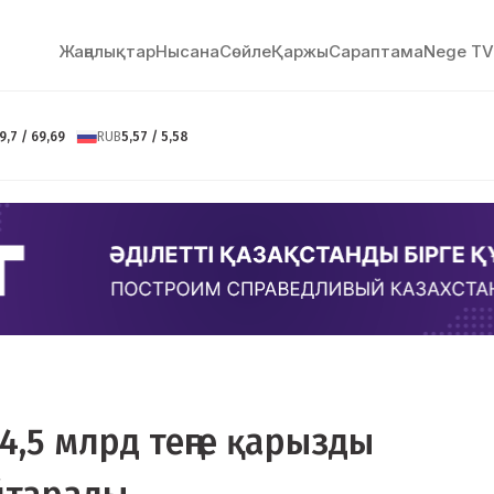
Жаңалықтар
Нысана
Сөйлe
Қаржы
Сараптама
Nege TV
9,7 / 69,69
RUB
5,57 / 5,58
,5 млрд теңге қарызды