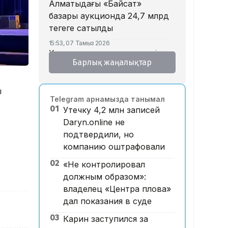
Алматыдағы «Байсат»
базары аукционда 24,7 млрд
теңгеге сатылды
15:53, 07 Тамыз 2026
Қазақстанда аукцион өткізу
Барлық жаңалықтар
тәртібі өзгертілмек: кепілдік
жарна құны қымбаттайды
ы
15:11, 07 Тамыз 2026
Telegram арнамызда танымал
Мемлекеттік грант
01
Утечку 4,2 млн записей
иегерлерінің тізімі жарияланды:
Daryn.online не
75 мыңнан астам талапкер
подтвердили, но
тегін білім алады
компанию оштрафовали
14:45, 07 Тамыз 2026
02
Ұлттық валютаны инфляция
«Не контролировал
қарқынының баяулауы қолдап
должным образом»:
отыр – сарапшылар
владелец «Центра плова»
дал показания в суде
13:30, 07 Тамыз 2026
Фельдшер Ұлдана
03
Карин заступился за
Мырзуанның қазасына