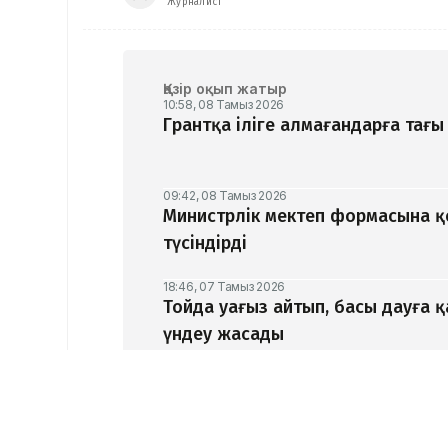
Журналист
Қазір оқып жатыр
10:58, 08 Тамыз 2026
Грантқа іліге алмағандарға тағы 
09:42, 08 Тамыз 2026
Министрлік мектеп формасына 
түсіндірді
18:46, 07 Тамыз 2026
Тойда уағыз айтып, басы дауға 
үндеу жасады
17:47, 07 Тамыз 2026
«Ресейден жеткізілген»: Алматы
тұрғын ұсталды