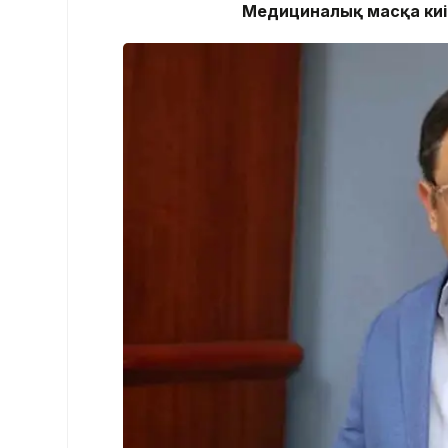
Медициналық масқа киі