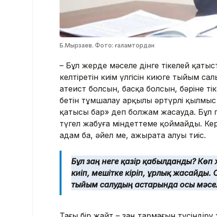
Б.Мырзаев. Фото: ғаламтордан
– Бұл жерде мәселе дінге тікелей қатыс
келтіретін киім үлгісін киюге тыйым са
атеист болсын, басқа болсын, бәріне тік
бетін тұмшалау арқылы әртүрлі қылмыс 
қатысы бар» деп болжам жасауда. Бұл пі
түгел жабуға міндеттеме қоймайды. Керіс
адам ба, әйел ме, ажырата алуы тиіс.
Бұл заң неге қазір қабылданды? Көп
киіп, мешітке кіріп, ұрлық жасайды
тыйым салудың астарында осы мәсел
Тағы бір жайт – заң тармағын түсіндір