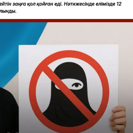
тін заңға қол қойған еді. Нәтижесінде елімізде 12
алынды.