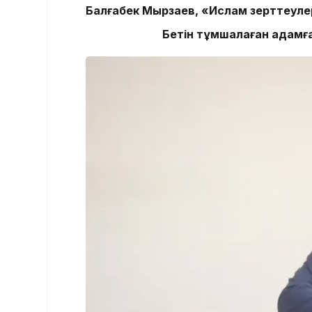
Балғабек Мырзаев, «Ислам зерттеул
Б
етін тұмшалаған адамғ