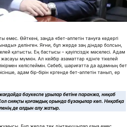
ты емес. Өйткені, заңда «бет-әлпетін тануға кедергі
лынады» делінген. Яғни, бұл жерде заң діндар болсын,
елей қатысты. Ең бастысы – қауіпсіздік мәселесі. Адам
жасауы мүмкін. Ал кейбір азаматтар «дінге тікелей
кірмен келіспеймін. Себебі, шариғатта да адамның бет
інше, адам бір-бірін көргенде бет-әлпетін танып, ер
 жағдайда баукеспе ұрылар бетіне паранжа, ниқаб
. Сол сияқты қоғамдық орында бұзақылар көп. Ниқабқа
енің де алдын алу жатыр.
у жұмысы. Бұл жерде тек дінтанушылар ғана емес,