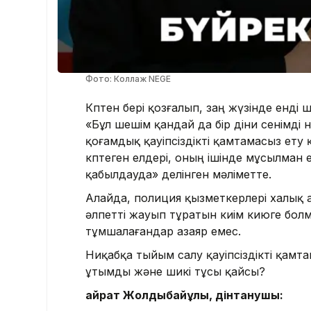
Фото: Коллаж NEGE
Көптен бері қозғалып, заң жүзінде енді
«Бұл шешім қандай да бір діни сенімді
қоғамдық қауіпсіздікті қамтамасыз ету қ
көптеген елдері, оның ішінде мұсылман
қабылдауда» делінген мәліметте.
Алайда, полиция қызметкерлері халық 
әлпетті жауып тұратын киім киюге болма
тұмшалағандар азаяр емес.
Ниқабқа тыйым салу қауіпсіздікті қамт
ұтымды және шикі тұсы қайсы?
Қайрат Жолдыбайұлы, дінтанушы: