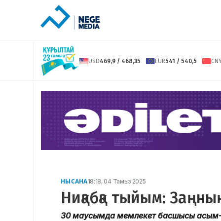
USD
469,9 / 468,35
EUR
541 / 540,5
CN
НЫСАНА
18:18, 04 Тамыз 2025
Ниқабқа тыйым: Заңны
30 маусымда мемлекет басшысы Қасым