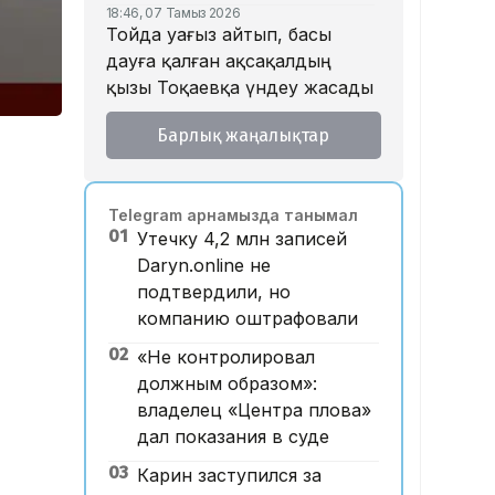
18:46, 07 Тамыз 2026
Тойда уағыз айтып, басы
дауға қалған ақсақалдың
қызы Тоқаевқа үндеу жасады
17:47, 07 Тамыз 2026
Барлық жаңалықтар
«Ресейден жеткізілген»:
Алматыда жалған көлік
нөмірлерін сатқан тұрғын
Telegram арнамызда танымал
ұсталды
01
Утечку 4,2 млн записей
17:29, 07 Тамыз 2026
Daryn.online не
ЕҮАК отырысында
подтвердили, но
электрондық сауда туралы
компанию оштрафовали
келісімге қол қойылды
02
«Не контролировал
16:49, 07 Тамыз 2026
Алматыдағы «Байсат»
должным образом»:
базары аукционда 24,7 млрд
владелец «Центра плова»
теңгеге сатылды
дал показания в суде
15:53, 07 Тамыз 2026
03
Карин заступился за
Қазақстанда аукцион өткізу