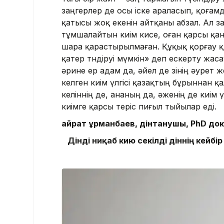
заңгерлер де осы іске араласып, қоғам
қатысы жоқ екенін айтқаны абзал. Ал за
тұмшалайтын киім кисе, оған қарсы қан
шара қарастырылмаған. Құқық қорғау қы
қатер төндіруі мүмкін» деп ескерту жас
әрине ер адам да, әйел де өзінің әурет 
келген киім үлгісі қазақтың бұрыннан қ
келіннің де, ананың да, әженің де киім 
киімге қарсы теріс пиғыл тыйылар еді.
Қайрат Құрманбаев, дінтанушы, PhD до
Дінді ниқаб кию секілді діннің кей