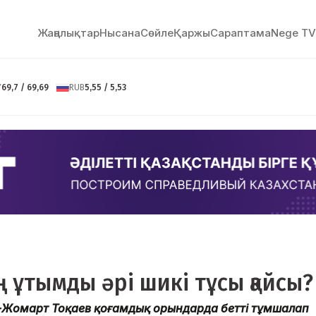
Жаңалықтар
Нысана
Сөйлe
Қаржы
Сараптама
Nege TV
Y
69,7 / 69,69
RUB
5,55 / 5,53
ң ұтымды әрі шикі тұсы қайсы?
-Жомарт Тоқаев қоғамдық орындарда бетті тұмшалап