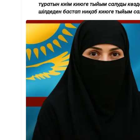
тұратын киім киюге тыйым салуды көздей
шілдеден бастап ниқаб киюге тыйым с