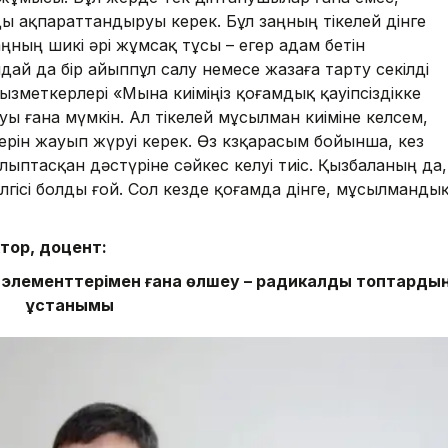
ды ақпараттандыруы керек. Бұл заңның тікелей дінге
ңның шикі әрі жұмсақ тұсы – егер адам бетін
дай да бір айыппұл салу немесе жазаға тарту секілді
зметкерлері «Мына киіміңіз қоғамдық қауіпсіздікке
ауы ғана мүмкін. Ал тікелей мұсылман киіміне келсем,
жерін жауып жүруі керек. Өз көзқарасым бойынша, кез
алыптасқан дәстүріне сәйкес келуі тиіс. Қызбаланың да,
үлгісі болды ғой. Сол кезде қоғамда дінге, мұсылманды
ктор, доцент:
бір элементтерімен ғана өлшеу – радикалды топтарды
ұстанымы