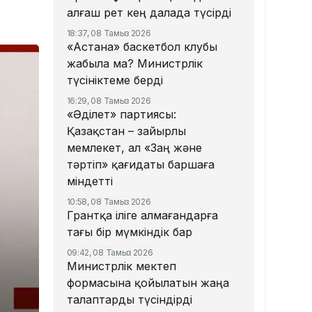
алғаш рет кең далада түсірді
18:37, 08 Тамыз 2026
«Астана» баскетбол клубы
жабыла ма? Министрлік
түсініктеме берді
16:29, 08 Тамыз 2026
«Әділет» партиясы:
Қазақстан – зайырлы
мемлекет, ал «Заң және
тәртіп» қағидаты баршаға
міндетті
10:58, 08 Тамыз 2026
Грантқа іліге алмағандарға
тағы бір мүмкіндік бар
09:42, 08 Тамыз 2026
Министрлік мектеп
формасына қойылатын жаңа
талаптарды түсіндірді