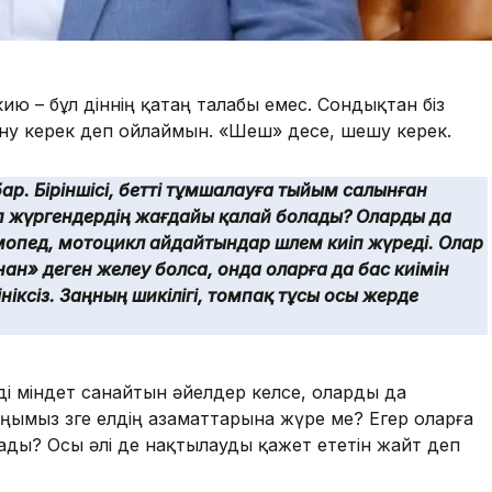
кию – бұл діннің қатаң талабы емес. Сондықтан біз
ну керек деп ойлаймын. «Шеш» десе, шешу керек.
бар. Біріншісі, бетті тұмшалауға тыйым салынған
п жүргендердің жағдайы қалай болады? Оларды да
 мопед, мотоцикл айдайтындар шлем киіп жүреді. Олар
ынан» деген желеу болса, онда оларға да бас киімін
ніксіз. Заңның шикілігі, томпақ тұсы осы жерде
ді міндет санайтын әйелдер келсе, оларды да
аңымыз өзге елдің азаматтарына жүре ме? Егер оларға
лады? Осы әлі де нақтылауды қажет ететін жайт деп