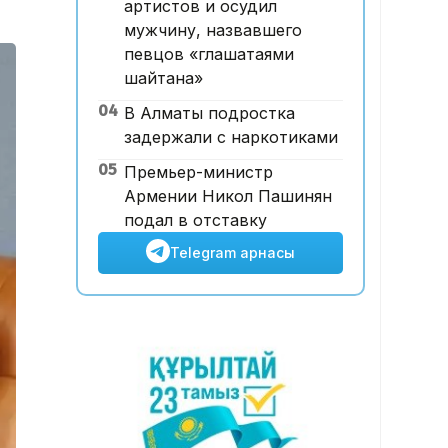
артистов и осудил
тәртібі өзгертілмек: кепілдік
мужчину, назвавшего
жарна құны қымбаттайды
певцов «глашатаями
шайтана»
04
В Алматы подростка
задержали с наркотиками
05
Премьер-министр
Армении Никол Пашинян
подал в отставку
Telegram арнасы