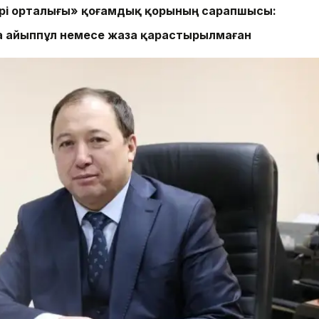
ері орталығы» қоғамдық қорының сарапшысы:
а айыппұл немесе жаза қарастырылмаған