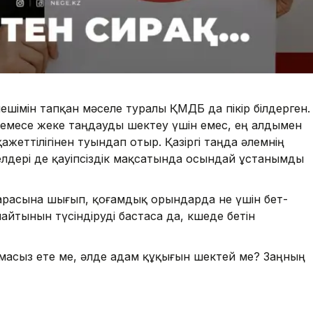
 шешімін тапқан мәселе туралы ҚМДБ да пікір білдерген.
 немесе жеке таңдауды шектеу үшін емес, ең алдымен
ажеттілігінен туындап отыр. Қазіргі таңда әлемнің
 елдері де қауіпсіздік мақсатында осындай ұстанымды
арасына шығып, қоғамдық орындарда не үшін бет-
йтынын түсіндіруді бастаса да, көшеде бетін
амасыз ете ме, әлде адам құқығын шектей ме? Заңның