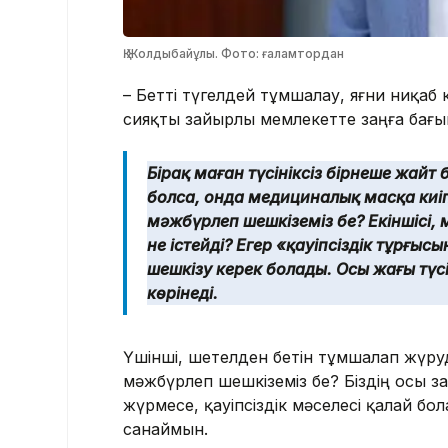
Қ.Жолдыбайұлы. Фото: ғаламтордан
– Бетті түгелдей тұмшалау, яғни ниқаб 
сияқты зайырлы мемлекетте заңға бағы
Бірақ маған түсініксіз бірнеше жайт 
болса, онда медициналық масқа киі
мәжбүрлеп шешкіземіз бе? Екіншісі,
не істейді? Егер «қауіпсіздік тұрғыс
шешкізу керек болады. Осы жағы түсі
көрінеді.
Үшінші, шетелден бетін тұмшалап жүру
мәжбүрлеп шешкіземіз бе? Біздің осы з
жүрмесе, қауіпсіздік мәселесі қалай бо
санаймын.