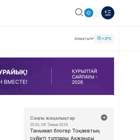
Алматы
+3°C
Соңғы жаңалықтар
20:52, 08 Тамыз 2026
Танымал блогер Тоқаевтың
сүйікті тұлпары Ақжанды