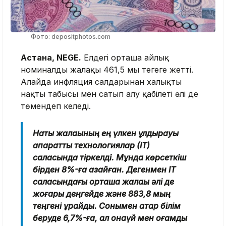
Фото: depositphotos.com
Астана, NEGE.
Елдегі орташа айлық
номиналды жалақы 461,5 мың теңгеге жетті.
Алайда инфляция салдарынан халықтың
нақты табысы мен сатып алу қабілеті әлі де
төмендеп келеді.
Нақты жалақының ең үлкен құлдырауы
ақпараттық технологиялар (IT)
саласында тіркелді. Мұнда көрсеткіш
бірден 8%-ға азайған. Дегенмен IT
саласындағы орташа жалақы әлі де
жоғары деңгейде және 883,8 мың
теңгені құрайды. Сонымен қатар білім
беруде 6,7%-ға, ал қонақүй мен қоғамдық