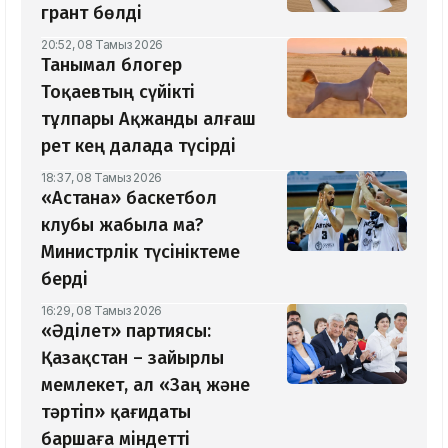
грант бөлді
20:52, 08 Тамыз 2026
Танымал блогер
Тоқаевтың сүйікті
тұлпары Ақжанды алғаш
рет кең далада түсірді
18:37, 08 Тамыз 2026
«Астана» баскетбол
клубы жабыла ма?
Министрлік түсініктеме
берді
16:29, 08 Тамыз 2026
«Әділет» партиясы:
Қазақстан – зайырлы
мемлекет, ал «Заң және
тәртіп» қағидаты
баршаға міндетті