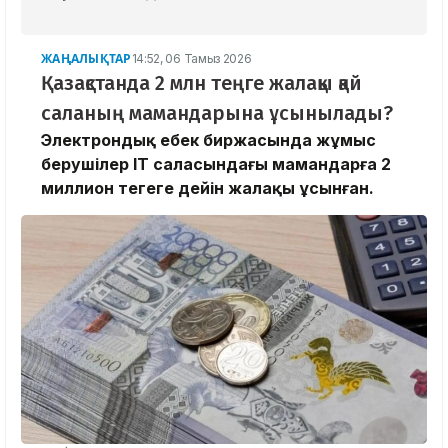
ЖАҢАЛЫҚТАР
14:52, 06 Тамыз 2026
Қазақстанда 2 млн теңге жалақы қай
саланың мамандарына ұсынылады?
Электрондық еңбек биржасында жұмыс
берушілер IT саласындағы мамандарға 2
миллион теңгеге дейін жалақы ұсынған.