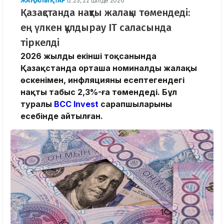
ЖАҢАЛЫҚТАР
12:23, 22 Шілде 2026
Қазақстанда нақты жалақы төмендеді:
ең үлкен құлдырау IT саласында
тіркелді
2026 жылдың екінші тоқсанында
Қазақстанда орташа номиналды жалақы
өскенімен, инфляцияны есептегендегі
нақты табыс 2,3%-ға төмендеді. Бұл
туралы
BCC Invest
сарапшыларының
есебінде айтылған.