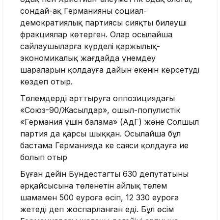
сондай-ақ Германияның социал-
демократиялық партиясы сияқты билеуші
фракциялар көтерген. Олар осылайша
сайлаушыларға күрделі қаржылық-
экономикалық жағдайда үнемдеу
шараларын қолдауға дайын екенін көрсетуді
көздеп отыр.
Төлемдерді арттыруға оппозициядағы
«Союз-90/Жасылдар», оңшыл-популистік
«Германия үшін балама» (АдГ) және Солшыл
партия да қарсы шыққан. Осылайша бұл
бастама Германияда кең саяси қолдауға ие
болып отыр
Бұған дейін Бундестагтың 630 депутатының
әрқайсысына төленетін айлық төлем
шамамен 500 еуроға өсіп, 12 330 еуроға
жетеді деп жоспарланған еді. Бұл өсім