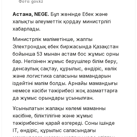
Фото: gov.kz
Астана, NEGE.
Бұл жөнінде Еңбек және
халықты әлеуметтік қордау министрлігі
хабарлады.
Министрлік мәліметінше, жалпы
Электрондық еңбек биржасында Қазақстан
бойынша 53 мыңнан астам бос жұмыс орны
бар. Негізінен жұмыс берушілер білім беру,
денсаулық сақтау, құрылыс, өндіріс, көлік
және логистика саласының мамандарын
іздейтіні мәлім болды. Арнайы мамандығы
немесе кәсіби тәжірибесі жоқ азаматтарға
да жұмыс орындары ұсынылған.
Ұсынылатын жалақы көлемі маманның
кәсібіне, біліктілігіне және жұмыс
тәжірибесіне қарай өзгереді. Соның ішінде
IT, өндіріс, құрылыс саласындағы