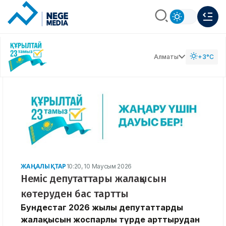
Алматы
+3°C
ЖАҢАЛЫҚТАР
10:20, 10 Маусым 2026
Неміс депутаттары жалақысын
көтеруден бас тартты
Бундестаг 2026 жылы депутаттардың
жалақысын жоспарлы түрде арттырудан