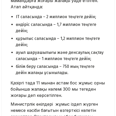
мамандарға жоғары жалақы уәде етілген.
Атап айтқанда:
IT саласында – 2 миллион теңгеге дейін;
өндіріс саласында – 1,7 миллион теңгеге
дейін;
құрылыс саласында – 1,2 миллион теңгеге
дейін;
ауыл шаруашылығы және денсаулық сақтау
саласында – 1 миллион теңгеге дейін;
білім беру саласында – 750 мың теңгеге
дейін жалақы ұсынылады.
Қазіргі таңда 11 мыңнан астам бос жұмыс орны
бойынша жалақы көлемі 300 мың теңгеден
жоғары деп көрсетілген.
Министрлік өкілдері жұмыс іздеп жүрген
немесе кәсіби бағытын өзгерткісі келетін