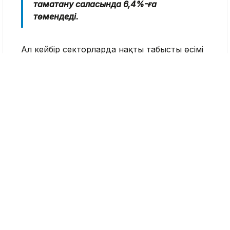
тамақтану саласында 6,4%-ға
төмендеді.
Ал кейбір секторларда нақты табыстың өсімі
байқалады. Маусымдық және экономикалық
факторларға байланысты ауыл
шаруашылығында жалақы 7,7%-ға, қаржы
секторында 5,7%-ға артты.
Ең жоғары орташа табыс әдеттегідей
өндіруші өнеркәсіп пен қаржы секторында
сақталды. Бұл салаларда айлық жалақы 1,07
млн теңге және 1,01 млн теңгені құрайды. Ал
білім беру мен ауыл шаруашылығындағы
айлық жалақы тиісінше 315,1 мың теңгені және
299,5 мың теңгені құрап, елдегі орташа
деңгейден едәуір төмен болды.
Өңірлер арасындағы жалақы айырмашылығы