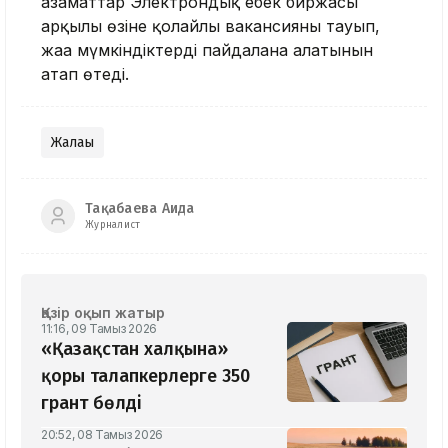
азаматтар Электрондық еңбек биржасы
арқылы өзіне қолайлы вакансияны тауып,
жаңа мүмкіндіктерді пайдалана алатынын
атап өтеді.
Жалақы
Тақабаева Аида
Журналист
Қазір оқып жатыр
11:16, 09 Тамыз 2026
«Қазақстан халқына»
қоры талапкерлерге 350
грант бөлді
20:52, 08 Тамыз 2026