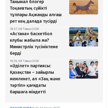
Танымал блогер
Тоқаевтың сүйікті
тұлпары Ақжанды алғаш
рет кең далада түсірді
18:37, 08 Тамыз 2026
«Астана» баскетбол
клубы жабыла ма?
Министрлік түсініктеме
берді
16:29, 08 Тамыз 2026
«Әділет» партиясы:
Қазақстан – зайырлы
мемлекет, ал «Заң және
тәртіп» қағидаты
баршаға міндетті