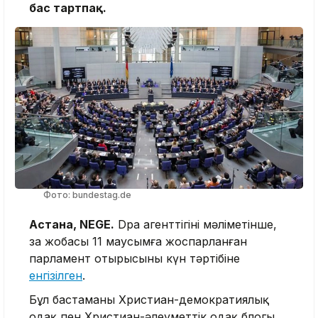
бас тартпақ.
Фото: bundestag.de
Астана, NEGE.
Dpa агенттігінің мәліметінше,
заң жобасы 11 маусымға жоспарланған
парламент отырысының күн тәртібіне
енгізілген
.
Бұл бастаманы Христиан-демократиялық
одақ пен Христиан-әлеуметтік одақ блогы,