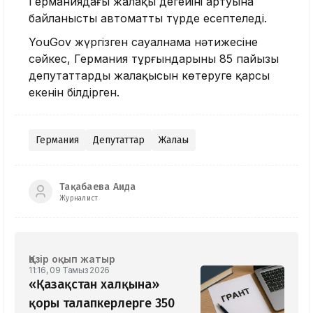
Германиядағы жалақы деңгейінің артуына
байланысты автоматты түрде есептеледі.
YouGov жүргізген сауалнама нәтижесіне
сәйкес, Германия тұрғындарының 85 пайызы
депутаттардың жалақысын көтеруге қарсы
екенін білдірген.
Германия
Депутаттар
Жалақы
Тақабаева Аида
Журналист
Қазір оқып жатыр
11:16, 09 Тамыз 2026
«Қазақстан халқына»
қоры талапкерлерге 350