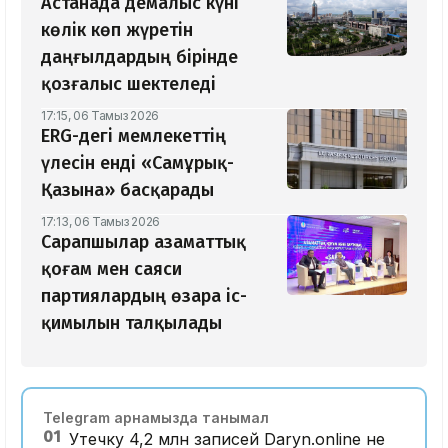
Астанада демалыс күні
көлік көп жүретін
даңғылдардың бірінде
қозғалыс шектеледі
17:15, 06 Тамыз 2026
ERG-дегі мемлекеттің
үлесін енді «Самұрық-
Қазына» басқарады
17:13, 06 Тамыз 2026
Сарапшылар азаматтық
қоғам мен саяси
партиялардың өзара іс-
қимылын талқылады
Telegram арнамызда танымал
01
Утечку 4,2 млн записей Daryn.online не