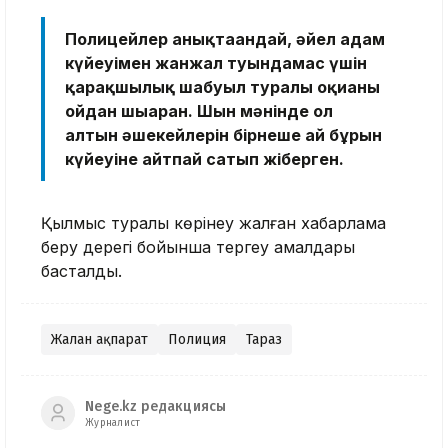
Полицейлер анықтағандай, әйел адам
күйеуімен жанжал туындамас үшін
қарақшылық шабуыл туралы оқиғаны
ойдан шығарған. Шын мәнінде ол
алтын әшекейлерін бірнеше ай бұрын
күйеуіне айтпай сатып жіберген.
Қылмыс туралы көрiнеу жалған хабарлама
беру дерегі бойынша тергеу амалдары
басталды.
Жалған ақпарат
Полиция
Тараз
Nege.kz редакциясы
Журналист