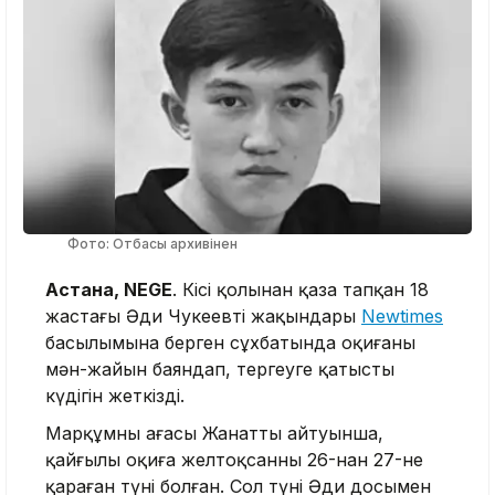
Фото: Отбасы архивінен
Астана, NEGE
. Кісі қолынан қаза тапқан 18
жастағы Әди Чукеевтің жақындары
Newtimes
басылымына берген сұхбатында оқиғаның
мән-жайын баяндап, тергеуге қатысты
күдігін жеткізді.
Марқұмның ағасы Жанаттың айтуынша,
қайғылы оқиға желтоқсанның 26-нан 27-не
қараған түні болған. Сол түні Әди досымен