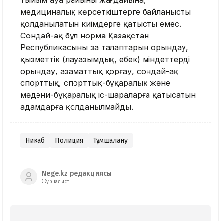
тыйым ауа райының жағдайына,
медициналық көрсеткіштерге байланысты
қолданылатын киімдерге қатысты емес.
Сондай-ақ бұл норма Қазақстан
Республикасының заң талаптарын орындау,
қызметтік (лауазымдық, еңбек) міндеттерді
орындау, азаматтық қорғау, сондай-ақ
спорттық, спорттық-бұқаралық және
мәдени-бұқаралық іс-шараларға қатысатын
адамдарға қолданылмайды.
Никаб
Полиция
Тұмшалану
Nege.kz редакциясы
Журналист