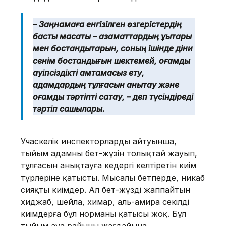
– Заңнамаға енгізілген өзгерістердің
басты мақсаты – азаматтардың құқықтары
мен бостандықтарын, соның ішінде діни
сенім бостандығын шектемей, қоғамдық
қауіпсіздікті қамтамасыз ету,
адамдардың тұлғасын анықтау және
қоғамдық тәртіпті сақтау, – деп түсіндіреді
тәртіп сақшылары.
Учаскелік инспекторлардың айтуынша,
тыйым адамның бет-жүзін толықтай жауып,
тұлғасын анықтауға кедергі келтіретін киім
түрлеріне қатысты. Мысалы бетперде, никаб
сияқты киімдер. Ал бет-жүзді жаппайтын
хиджаб, шейла, химар, аль-амира секілді
киімдерға бұл норманың қатысы жоқ. Бұл