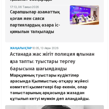
17:13, 06 Тамыз 2026
Сарапшылар азаматтық
қоғам мен саяси
партиялардың өзара іс-
қимылын талқылады
ЖАҢАЛЫҚТАР
10:05, 13 Ақпан 2026
Астанада жас жігіт полиция қолынан
қаза тапты: туыстары тергеу
барысына шағымданды
Марқұмның туыстары күдіктілер
арасында Қылмыстық-атқару жүйесі
комитеті қызметкері бар екенін, олар
таныстарының арқасында жазадан
құтылып кетуі мүмкін деп алаңдайды.