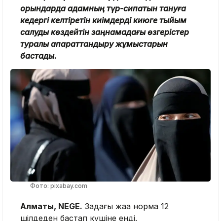
орындарда адамның түр-сипатын тануға
кедергі келтіретін киімдерді киюге тыйым
салуды көздейтін заңнамадағы өзгерістер
туралы ақпараттандыру жұмыстарын
бастады.
Фото: pixabay.com
Алматы, NEGE.
Заңдағы жаңа норма 12
шілдеден бастап күшіне енді.