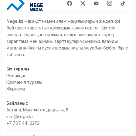
Nege.kz
– Қазақстан мен әлем жаңалықтарын жедел әрі
бейтарап тарататын қоғамдық-саяси портал. Біз тек
ақпарат беріп қана қоймай, өзекті оқиғаларға терең
сараптама мен арнайы зерттеулер ұсынамыз. Қоғамды
мазалаған басты сұрақтардың нақты жауабын бізбен бірге
табыңыз.
Біз туралы
Редакция
Компания туралы
Жарнама
Байланыс
Астана, Мәңгілік ел даңғылы, 8.
info@nege.kz
+7 707 441 2372