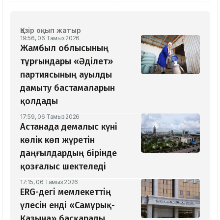
Қазір оқып жатыр
19:56, 06 Тамыз 2026
Жамбыл облысының
тұрғындары «Әділет»
партиясының ауылды
дамыту бастамаларын
қолдады
17:59, 06 Тамыз 2026
Астанада демалыс күні
көлік көп жүретін
даңғылдардың бірінде
қозғалыс шектеледі
17:15, 06 Тамыз 2026
ERG-дегі мемлекеттің
үлесін енді «Самұрық-
Қазына» басқарады