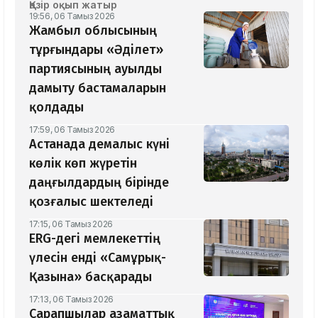
Қазір оқып жатыр
19:56, 06 Тамыз 2026
Жамбыл облысының
тұрғындары «Әділет»
партиясының ауылды
дамыту бастамаларын
қолдады
17:59, 06 Тамыз 2026
Астанада демалыс күні
көлік көп жүретін
даңғылдардың бірінде
қозғалыс шектеледі
17:15, 06 Тамыз 2026
ERG-дегі мемлекеттің
үлесін енді «Самұрық-
Қазына» басқарады
17:13, 06 Тамыз 2026
Сарапшылар азаматтық