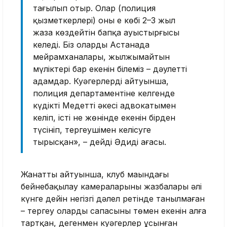
тағылып отыр. Олар (полиция
қызметкерлері) оны ең көбі 2–3 жыл
жаза көздейтін бапқа ауыстырғысы
келеді. Біз олардың Астанада
мейрамханалары, жылжымайтын
мүліктері бар екенін білеміз – дәулетті
адамдар. Куәгерлердің айтуынша,
полиция департаментіне келгенде
күдікті Медеттің әкесі адвокатымен
келіп, істің не жөнінде екенін бірден
түсініп, тергеушімен келісуге
тырысқан», – дейді Әдидің ағасы.
Жанаттың айтуынша, клуб маңындағы
бейнебақылау камераларының жазбалары әлі
күнге дейін негізгі дәлел ретінде танылмаған
– тергеу олардың сапасының төмен екенін алға
тартқан, дегенмен куәгерлер ұсынған