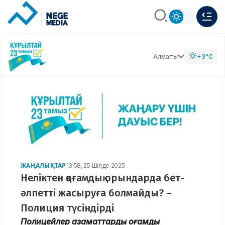
Алматы
+3°C
ЖАҢАЛЫҚТАР
13:58, 25 Шілде 2025
Неліктен қоғамдық орындарда бет-
әлпетті жасыруға болмайды? –
Полиция түсіндірді
Полицейлер азаматтарды қоғамдық