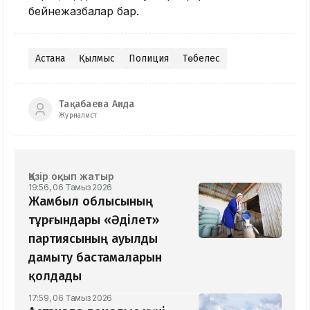
бейнежазбалар бар.
Астана
Қылмыс
Полиция
Төбелес
Тақабаева Аида
Журналист
Қазір оқып жатыр
19:56, 06 Тамыз 2026
Жамбыл облысының
тұрғындары «Әділет»
партиясының ауылды
дамыту бастамаларын
қолдады
17:59, 06 Тамыз 2026