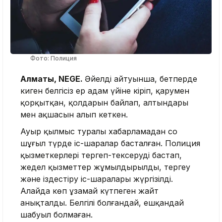
Фото: Полиция
Алматы, NEGE.
Әйелдің
айтуынша, бетперде
киген белгісіз ер адам үйіне кіріп, қарумен
қорқытқан, қолдарын байлап, алтындары
мен ақшасын алып кеткен.
Ауыр қылмыс туралы хабарламадан соң
шұғыл түрде іс-шаралар басталған. Полиция
қызметкерлері тергеп-тексеруді бастап,
жедел қызметтер жұмылдырылды, тергеу
және іздестіру іс-шаралары жүргізілді.
Алайда көп ұзамай күтпеген жайт
анықталды. Белгілі болғандай, ешқандай
шабуыл болмаған.