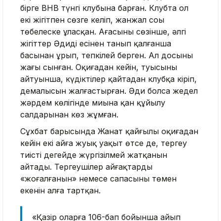
бірге BHB түнгі клубына барған. Клубта ол
екі жігітпен сөзге келіп, жанжал соңы
төбелеске ұласқан. Ағасының сөзінше, әлгі
жігіттер Әдиді есінен танып қалғанша
басынан ұрып, тепкілей берген. Ал досының
жағы сынған. Оқиғадан кейін, туысының
айтуынша, күдіктілер қайтадан клубқа кіріп,
демалысын жалғастырған. Әди болса жедел
жәрдем көлігінде миына қан құйылу
салдарынан көз жұмған.
Сұхбат барысында Жанат қайғылы оқиғадан
кейін екі айға жуық уақыт өтсе де, тергеу
тиісті деңгейде жүргізілмей жатқанын
айтады. Тергеушілер айғақтардың
«жоғалғанын» немесе сапасының төмен
екенін алға тартқан.
«Қазір оларға 106-бап бойынша айып