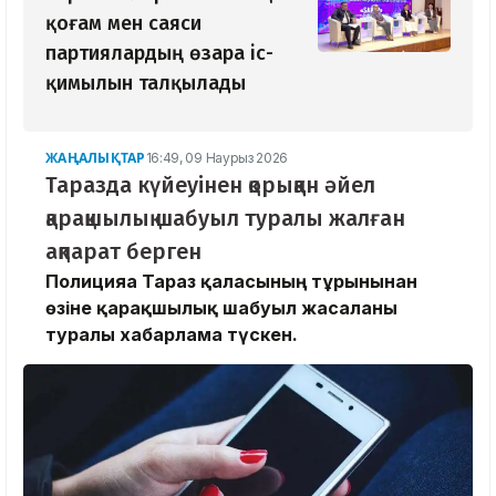
қоғам мен саяси
партиялардың өзара іс-
қимылын талқылады
ЖАҢАЛЫҚТАР
16:49, 09 Наурыз 2026
Таразда күйеуінен қорыққан әйел
қарақшылық шабуыл туралы жалған
ақпарат берген
Полицияға Тараз қаласының тұрғынынан
өзіне қарақшылық шабуыл жасалғаны
туралы хабарлама түскен.