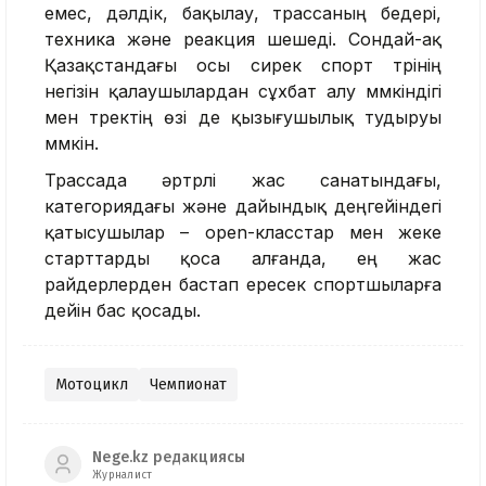
емес, дәлдік, бақылау, трассаның бедері,
техника және реакция шешеді. Сондай-ақ
Қазақстандағы осы сирек спорт түрінің
негізін қалаушылардан сұхбат алу мүмкіндігі
мен тректің өзі де қызығушылық тудыруы
мүмкін.
Трассада әртүрлі жас санатындағы,
категориядағы және дайындық деңгейіндегі
қатысушылар – open-класстар мен жеке
старттарды қоса алғанда, ең жас
райдерлерден бастап ересек спортшыларға
дейін бас қосады.
Мотоцикл
Чемпионат
Nege.kz редакциясы
Журналист