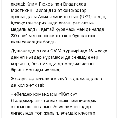
әкелді: Клим Рюхов пен Владислав
Мастихин Таиландта өткен жастар
арасындағы Азия чемпионатын (U-21) жеңіп,
Қазақстан тарихында алғаш рет алтын
медаль алды. Қытай құрамасымен финалда
2:0 есебімен жеңіске жеткен бұл нәтиже
үлкен сенсация болды.
Душанбеде өткен CAVA турнирінде 16 жасқа
дейінгі қыздар құрамасы да сенімді өнер
көрсетіп, бес ойында да жеңіске жетіп,
бірінші орынды иеленді.
Жоғары нәтижелерге клубтық командалар
да қол жеткізді:
– әйелдер командасы «Жетісу»
(Талдықорған) тоғызыншы чемпиондық
атағын жеңіп алып, Азия чемпиондар
лигасында топ жарып, әлемдік клубтар