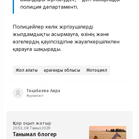
полиция департаменті.
Полицейлер көлік жүргізушілерді
жылдамдықты асырмауға, өзінің және
өзгелердің қауіпсіздігіне жауапкершілікпен
қарауға шақырады.
Жол апаты
Қарағанды облысы
Мотоцикл
Тақабаева Аида
Журналист
Қазір оқып жатыр
20:52, 08 Тамыз 2026
Танымал блогер