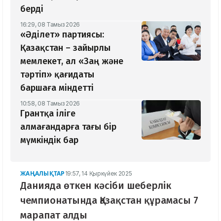
берді
16:29, 08 Тамыз 2026
«Әділет» партиясы:
Қазақстан – зайырлы
мемлекет, ал «Заң және
тәртіп» қағидаты
баршаға міндетті
10:58, 08 Тамыз 2026
Грантқа іліге
алмағандарға тағы бір
мүмкіндік бар
ЖАҢАЛЫҚТАР
19:57, 14 Қыркүйек 2025
Данияда өткен кәсіби шеберлік
чемпионатында Қазақстан құрамасы 7
марапат алды