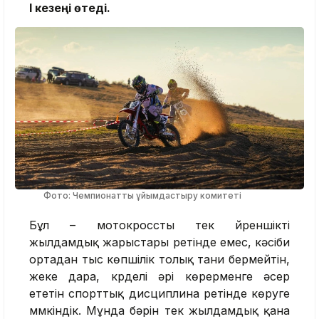
I кезеңі өтеді.
Фото: Чемпионатты ұйымдастыру комитеті
Бұл – мотокроссты тек үйреншікті
жылдамдық жарыстары ретінде емес, кәсіби
ортадан тыс көпшілік толық тани бермейтін,
жеке дара, күрделі әрі көрерменге әсер
ететін спорттық дисциплина ретінде көруге
мүмкіндік. Мұнда бәрін тек жылдамдық қана