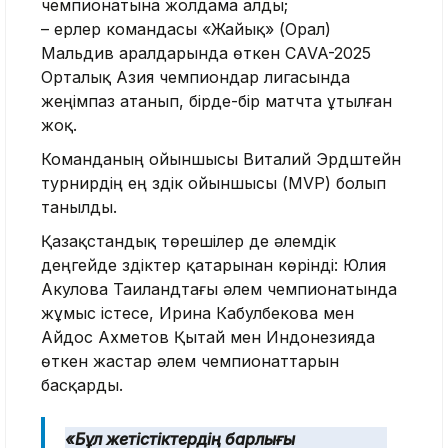
чемпионатына жолдама алды;
– ерлер командасы «Жайық» (Орал)
Мальдив аралдарында өткен CAVA-2025
Орталық Азия чемпиондар лигасында
жеңімпаз атанып, бірде-бір матчта ұтылған
жоқ.
Команданың ойыншысы Виталий Эрдштейн
турнирдің ең үздік ойыншысы (MVP) болып
танылды.
Қазақстандық төрешілер де әлемдік
деңгейде үздіктер қатарынан көрінді: Юлия
Акулова Таиландтағы әлем чемпионатында
жұмыс істесе, Ирина Кабулбекова мен
Айдос Ахметов Қытай мен Индонезияда
өткен жастар әлем чемпионаттарын
басқарды.
«Бұл жетістіктердің барлығы