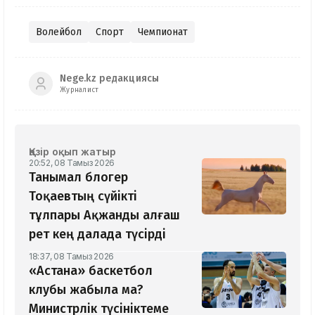
Волейбол
Спорт
Чемпионат
Nege.kz редакциясы
Журналист
Қазір оқып жатыр
20:52, 08 Тамыз 2026
Танымал блогер
Тоқаевтың сүйікті
тұлпары Ақжанды алғаш
рет кең далада түсірді
18:37, 08 Тамыз 2026
«Астана» баскетбол
клубы жабыла ма?
Министрлік түсініктеме