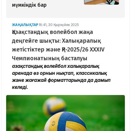
мүмкіндік бар
ЖАҢАЛЫҚТАР
16:41, 30 Қыркүйек 2025
Қазақстандық волейбол жаңа
деңгейге шықты: Халықаралық
жетістіктер және ҚР-2025/26 XXXIV
Чемпионатының басталуы
Қазақстандық волейбол халықаралық
аренада өз орнын нықтап, классикалық
және жағажай форматтарында да дамып
келеді.