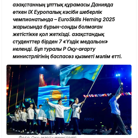
Қазақстанның ұлттық құрамасы Данияда
өткен IX Еуропалық кәсіби шеберлік
чемпионатында – EuroSkills Herning 2025
жарысында бұрын-соңды болмаған
жетістікке қол жеткізді. Қазақстандық
студенттер бірден 7 «Үздік медальон»
иеленді. Бұл туралы ҚР Оқу-ағарту
министрлігінің баспасөз қызметі мәлім етті.
Фото: Оқу-ағарту министрлігі