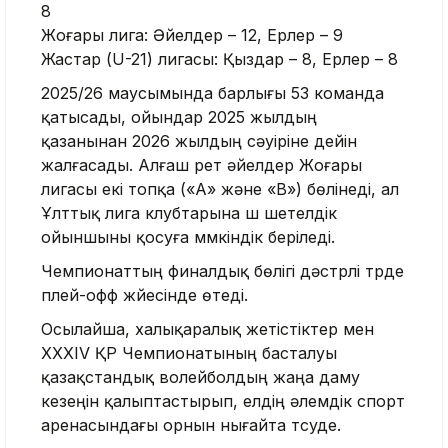
8
Жоғары лига: Әйелдер – 12, Ерлер – 9
Жастар (U-21) лигасы: Қыздар – 8, Ерлер – 8
2025/26 маусымында барлығы 53 команда
қатысады, ойындар 2025 жылдың
қазанынан 2026 жылдың сәуіріне дейін
жалғасады. Алғаш рет әйелдер Жоғары
лигасы екі топқа («А» және «В») бөлінеді, ал
Ұлттық лига клубтарына үш шетелдік
ойыншыны қосуға мүмкіндік беріледі.
Чемпионаттың финалдық бөлігі дәстүрлі түрде
плей-офф жүйесінде өтеді.
Осылайша, халықаралық жетістіктер мен
XXXIV ҚР Чемпионатының басталуы
қазақстандық волейболдың жаңа даму
кезеңін қалыптастырып, елдің әлемдік спорт
аренасындағы орнын нығайта түсуде.