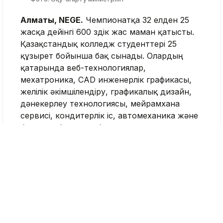
Алматы, NEGE.
Чемпионатқа 32 елден 25
жасқа дейінгі 600 үздік жас маман қатысты.
Қазақстандық колледж студенттері 25
құзырет бойынша бақ сынады. Олардың
қатарында веб-технологиялар,
мехатроника, CAD инженерлік графикасы,
желілік әкімшілендіру, графикалық дизайн,
дәнекерлеу технологиясы, мейрамхана
сервисі, кондитерлік іс, автомеханика және
басқа да бағыттар бар.
Жарыс қорытындысы бойынша ұлттық
құрама төмендегі құзыреттер бойынша
жоғары нәтиже көрсетті:
Веб-технологиялар — Мұхаметжан Ағыбай
(Астана қ., ASTANA POLYTECHNIC жоғары
колледжі). Сонымен қатар Қазақстанның
Best of Nation — «Үздік өкілі»