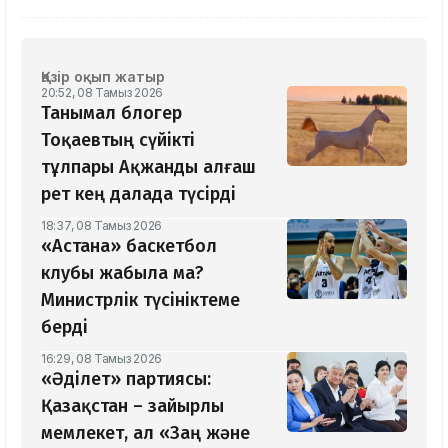
Қазір оқып жатыр
20:52, 08 Тамыз 2026
Танымал блогер
Тоқаевтың сүйікті
тұлпары Ақжанды алғаш
рет кең далада түсірді
18:37, 08 Тамыз 2026
«Астана» баскетбол
клубы жабыла ма?
Министрлік түсініктеме
берді
16:29, 08 Тамыз 2026
«Әділет» партиясы:
Қазақстан – зайырлы
мемлекет, ал «Заң және