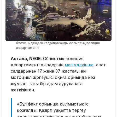
Фото: Видеодан кадр/Қарағанды облыстық полиция
департаменті
Астана, NEGE
. Облыстық полиция
департаменті өкілдерінің
мәлімдеуінше
, апат
салдарынан 17 және 37 жастағы екі
мотоцикл жүргізушісі оқиға орнында көз
жұмған, тағы бір адам ауруханаға
жеткізілген.
«Бұл факт бойынша қылмыстық іс
қозғалды. Қазіргі уақытта тергеу
амалдары жүргізілуде», – деп хабарлады