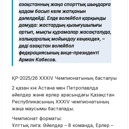
Қазақстанның жаңа спорттық шыңдарға
қадам басып келе жатқанын
дәлелдейді. Елде волейбол қарқынды
дамуда: жастардың қызығушылығы
артып, мықты құрамалар жасақталуда,
халықаралық мойындау кеңеюде», –
деді Қазақстан волейбол
федерациясының вице-президенті
Арман Кабесов.
ҚР-2025/26 XXXIV Чемпионатының басталуы
2 қазан күні Астана мен Петропавлда
әйелдер және ерлер арасындағы Қазақстан
Республикасының XXXIV чемпионатының
жаңа маусымы басталады.
Чемпионат форматы:
Ұлттық лига: Әйелдер – 8 команда, Ерлер –