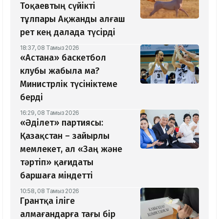
Тоқаевтың сүйікті
тұлпары Ақжанды алғаш
рет кең далада түсірді
18:37, 08 Тамыз 2026
«Астана» баскетбол
клубы жабыла ма?
Министрлік түсініктеме
берді
16:29, 08 Тамыз 2026
«Әділет» партиясы:
Қазақстан – зайырлы
мемлекет, ал «Заң және
тәртіп» қағидаты
баршаға міндетті
10:58, 08 Тамыз 2026
Грантқа іліге
алмағандарға тағы бір