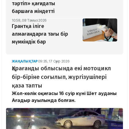
тәртіп» қағидаты
баршаға міндетті
10:58, 08 Тамыз 2026
Грантқа іліге
алмағандарға тағы бір
мүмкіндік бар
ЖАҢАЛЫҚТАР
09:35, 17 Сәуір 2026
Қарағанды облысында екі мотоцикл
бір-біріне соғылып, жүргізушілері
қаза тапты
Жол-көлік оқиғасы 16 сәуір күні Шет ауданы
Ағадыр ауылында болған.