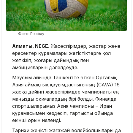
Фото: Pixabay
Алматы, NEGE.
Жасөспірімдер, жастар және
ересектер құрамалары жетістіктерге қол
жеткізіп, жоғары дайындық пен
амбицияларын дәлелдеуде.
Маусым айында Ташкентте өткен Орталық
Азия аймақтық қауымдастығының (CAVA) 16
жасқа дейінгі жасөспірімдер чемпионаты ең
маңызды оқиғалардың бірі болды. Финалда
спортшыларымыз Азия чемпионы – Иран
құрамасымен кездесіп, тартысты ойында
екінші орын иеленді.
Тарихи жеңісті жағажай волейболшылары да