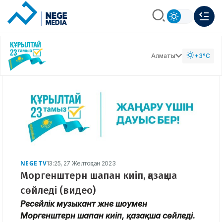
Алматы
+3°C
NEGE TV
13:25, 27 Желтоқсан 2023
Моргенштерн шапан киіп, қазақша
сөйледі (видео)
Ресейлік музыкант және шоумен
Моргенштерн шапан киіп, қазақша сөйледі.