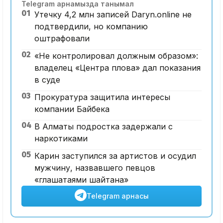
Telegram арнамызда танымал
01
Утечку 4,2 млн записей Daryn.online не
подтвердили, но компанию
оштрафовали
02
«Не контролировал должным образом»:
владелец «Центра плова» дал показания
в суде
03
Прокуратура защитила интересы
компании Байбека
04
В Алматы подростка задержали с
наркотиками
05
Карин заступился за артистов и осудил
мужчину, назвавшего певцов
«глашатаями шайтана»
Telegram арнасы