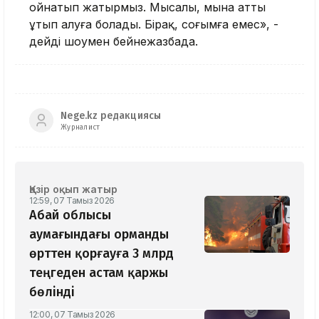
ойнатып жатырмыз. Мысалы, мына атты
ұтып алуға болады. Бірақ, соғымға емес», -
дейді шоумен бейнежазбада.
Nege.kz редакциясы
Журналист
Қазір оқып жатыр
12:59, 07 Тамыз 2026
Абай облысы
аумағындағы орманды
өрттен қорғауға 3 млрд
теңгеден астам қаржы
бөлінді
12:00, 07 Тамыз 2026