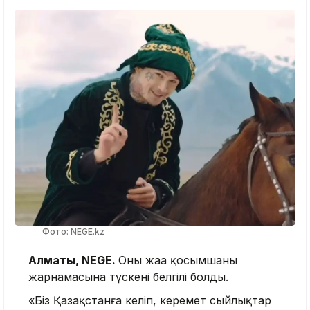
Фото: NEGE.kz
Алматы, NEGE.
Оның жаңа қосымшаның
жарнамасына түскені белгілі болды.
«Біз Қазақстанға келіп, керемет сыйлықтар