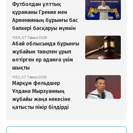
Футболдан ұлттық
құраманы Грекия мен
Арменияның бұрынғы бас
бапкері басқаруы мүмкін
11:54, 07 Тамыз 2026
Абай облысында бұрынғы
жұбайын таяқпен ұрып
өлтірген ер адамға үкім
шықты
11:52, 07 Тамыз 2026
Марқұм фельдшер
Ұлдана Мырзуанның
жұбайы жаңа некесіне
қатысты пікір білдірді