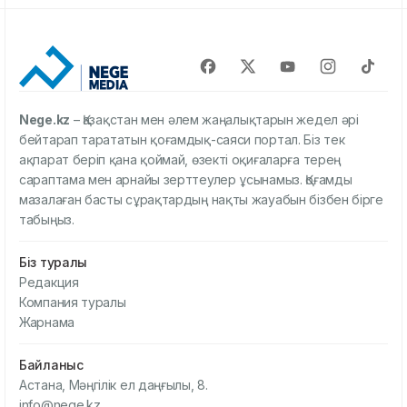
Nege.kz
– Қазақстан мен әлем жаңалықтарын жедел әрі
бейтарап тарататын қоғамдық-саяси портал. Біз тек
ақпарат беріп қана қоймай, өзекті оқиғаларға терең
сараптама мен арнайы зерттеулер ұсынамыз. Қоғамды
мазалаған басты сұрақтардың нақты жауабын бізбен бірге
табыңыз.
Біз туралы
Редакция
Компания туралы
Жарнама
Байланыс
Астана, Мәңгілік ел даңғылы, 8.
info@nege.kz