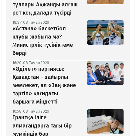
тұлпары Ақжанды алғаш
рет кең далада түсірді
18:37, 08 Тамыз 2026
«Астана» баскетбол
клубы жабыла ма?
Министрлік түсініктеме
берді
16:29, 08 Тамыз 2026
«Әділет» партиясы:
Қазақстан – зайырлы
мемлекет, ал «Заң және
тәртіп» қағидаты
баршаға міндетті
10:58, 08 Тамыз 2026
Грантқа іліге
алмағандарға тағы бір
мүмкіндік бар