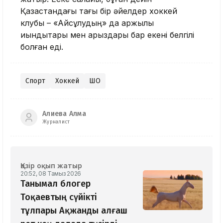
Қазақстандағы тағы бір әйелдер хоккей
клубы – «Айсұлудың» да қаржылық
қиындықтары мен қарыздары бар екені белгілі
болған еді.
Спорт
Хоккей
ШҚО
Алиева Алма
Журналист
Қазір оқып жатыр
20:52, 08 Тамыз 2026
Танымал блогер
Тоқаевтың сүйікті
тұлпары Ақжанды алғаш