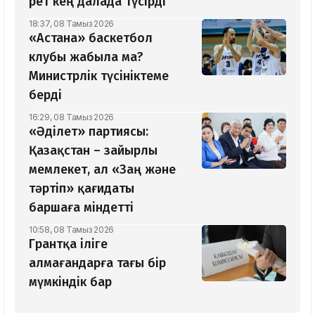
рет кең далада түсірді
18:37, 08 Тамыз 2026
«Астана» баскетбол
клубы жабыла ма?
Министрлік түсініктеме
берді
16:29, 08 Тамыз 2026
«Әділет» партиясы:
Қазақстан – зайырлы
мемлекет, ал «Заң және
тәртіп» қағидаты
баршаға міндетті
10:58, 08 Тамыз 2026
Грантқа іліге
алмағандарға тағы бір
мүмкіндік бар