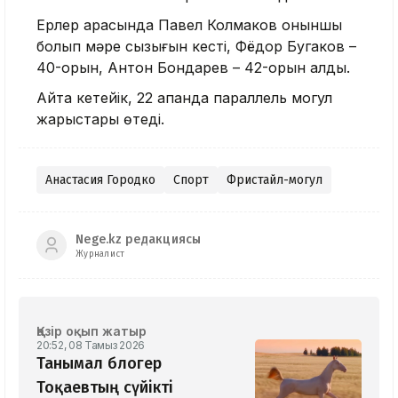
Ерлер арасында Павел Колмаков оныншы
болып мәре сызығын кесті, Фёдор Бугаков –
40-орын, Антон Бондарев – 42-орын алды.
Айта кетейік, 22 ақпанда параллель могул
жарыстары өтеді.
Анастасия Городко
Спорт
Фристайл-могул
Nege.kz редакциясы
Журналист
Қазір оқып жатыр
20:52, 08 Тамыз 2026
Танымал блогер
Тоқаевтың сүйікті