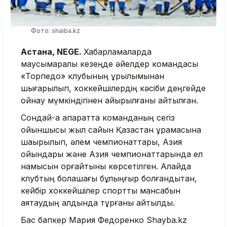
Фото: shaiba.kz
Астана, NEGE.
Хабарламаларда
маусымаралық кезеңде әйелдер командасы
«Торпедо» клубының құрылымынан
шығарылып, хоккейшілердің кәсіби деңгейде
ойнау мүмкіндігінен айырылғаны айтылған.
Сондай-ақ ақпаратта команданың сегіз
ойыншысы жыл сайын Қазақстан құрамасына
шақырылып, әлем чемпионаттары, Азия
ойындары және Азия чемпионаттарында ел
намысын қорғайтыны көрсетілген. Алайда
клубтың болашағы бұлыңғыр болғандықтан,
кейбір хоккейшілер спорттық мансабын
аяқтаудың алдында тұрғаны айтылды.
Бас бапкер Мария Федоренко Shayba.kz