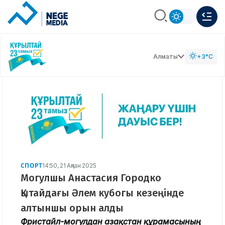
Алматы
+3°C
СПОРТ
14:50, 21 Ақпан 2025
Могулшы Анастасия Городко
Қытайдағы Әлем кубогы кезеңінде
алтыншы орын алды
Фристайл-могулдан Қазақстан құрамасының