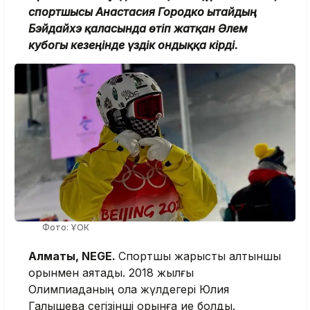
спортшысы Анастасия Городко Қытайдың
Бэйдайхэ қаласында өтіп жатқан Әлем
кубогы кезеңінде үздік ондыққа кірді.
Фото: ҰОК
Алматы, NEGE.
Спортшы жарысты алтыншы
орынмен аяқтады. 2018 жылғы
Олимпиаданың қола жүлдегері Юлия
Галышева сегізінші орынға ие болды.