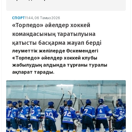
СПОРТ
11:44, 06 Тамыз 2026
«Торпедо» әйелдер хоккей
командасының таратылуына
қатысты басқарма жауап берді
Әлеуметтік желілерде Өскемендегі
«Торпедо» әйелдер хоккей клубы
жабылудың алдында тұрғаны туралы
ақпарат тарады.