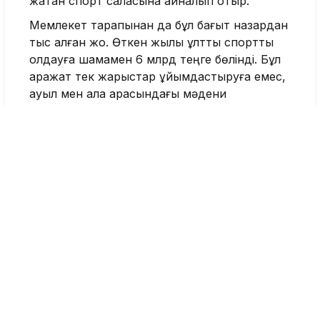
жатқан спорт саласына айналып отыр.
Мемлекет тарапынан да бұл бағыт назардан
тыс қалған жоқ. Өткен жылы ұлттық спортты
қолдауға шамамен 6 млрд теңге бөлінді. Бұл
қаражат тек жарыстар ұйымдастыруға емес,
ауыл мен қала арасындағы мәдени
байланысты бекемдеуге бағытталды.
Өйткені ұлттық ойын жәй ғана сайыс емес, ол
– ұлттың коды, тарихи жадының ажырамас
бөлігі.
Бүгінде елімізде 11 ұлттық спорт түрі ресми
түрде басым бағыт ретінде мойындалған.
Олардың қатарында көкпар мен аударыспақ
секілді ат спорты, қазақ күресі сияқты күш пен
жігерді талап ететін өнер, сондай-ақ
тоғызқұмалақ секілді зияткерлік ойын бар.
Соның ішінде құсбегілік, тоғызқұмалақ, қазақ
күресі және асық ату ЮНЕСКО-ның