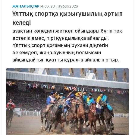
ЖАҢАЛЫҚТАР
14:36, 28 Наурыз 2026
Ұлттық спортқа қызығушылық артып
келеді
Қазақтың көнеден жеткен ойындары бүгін тек
естелік емес, тірі құндылыққа айналды.
Ұлттық спорт қоғамның рухани діңгегін
бекемдеп, жаңа буынның болмысын
айқындайтын қуатты құралға айналып отыр.