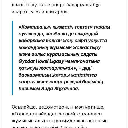
шынықтыру және спорт басқармасы бұл
ақпаратты жоққа шығарды.
«Команданың қызметін тоқтату туралы
ауызша да, жазбаша да ешқандай
хабарлама болған жоқ. Қазіргі уақытта
команданың жұмысын жалғастыру
және облыс құрамасының алдағы
Qyzdar Hokei Ligasy чемпионатына
қатысуы жоспарланған», – деді
басқарманың жоғары жетістіктер
спорты және спорт резерві бөлімінің
басшысы Аида Жұханова.
Осылайша, ведомствоның мәліметінше,
«Торпедо» әйелдер хоккей командасы
жұмысын қалыпты режимде жалғастырып
жатыр. Еске салайық, бұған дейін