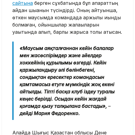
сайтына
берген сұхбатында бұл ақпараттың
қайдан шыққанын түсіндірді. Оның айтуынша,
өткен маусымда командада қаржылық қиындық
болмаған, ойыншылар жалақыларын
уақытында алып, барлық жарысқа толық қатысқан.
«Маусым аяқталғаннан кейін балалар
мен жасөспірімдер және әйелдер
хоккейінің құрылымы өзгерді. Кейін
қаржыландыру әлі бөлінбегені,
сондықтан ересектер командасын
қамтамасыз етуге мүмкіндік жоқ екені
айтылды. Тіпті басқа клуб іздеу туралы
кеңес берілді. Осыдан кейін жағдай
қоғамда қызу талқылана бастады»,
–
дейді Мария Федоренко.
Алайда Шығыс Қазақстан облысы Дене