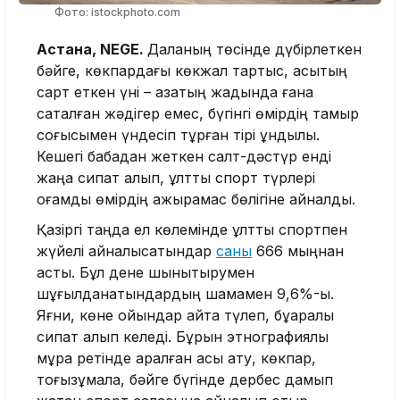
Фото: istockphoto.com
Астана, NEGE.
Даланың төсінде дүбірлеткен
бәйге, көкпардағы көкжал тартыс, асықтың
сарт еткен үні – қазақтың жадында ғана
сақталған жәдігер емес, бүгінгі өмірдің тамыр
соғысымен үндесіп тұрған тірі құндылық.
Кешегі бабадан жеткен салт-дәстүр енді
жаңа сипат алып, ұлттық спорт түрлері
қоғамдық өмірдің ажырамас бөлігіне айналды.
Қазіргі таңда ел көлемінде ұлттық спортпен
жүйелі айналысатындар
саны
666 мыңнан
асты. Бұл дене шынықтырумен
шұғылданатындардың шамамен 9,6%-ы.
Яғни, көне ойындар қайта түлеп, бұқаралық
сипат алып келеді. Бұрын этнографиялық
мұра ретінде қаралған асық ату, көкпар,
тоғызқұмалақ, бәйге бүгінде дербес дамып