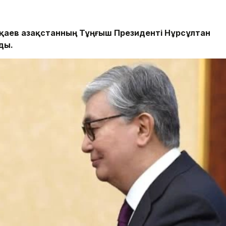
аев Қазақстанның Тұңғыш Президенті Нұрсұлтан
ды.