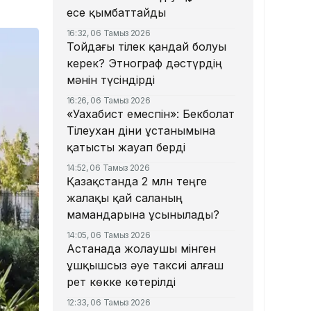
есе қымбаттайды
16:32, 06 Тамыз 2026
Тойдағы тілек қандай болуы
керек? Этнограф дәстүрдің
мәнін түсіндірді
16:26, 06 Тамыз 2026
«Уахабист емеспін»: Бекболат
Тілеухан діни ұстанымына
қатысты жауап берді
14:52, 06 Тамыз 2026
Қазақстанда 2 млн теңге
жалақы қай саланың
мамандарына ұсынылады?
14:05, 06 Тамыз 2026
Астанада жолаушы мінген
ұшқышсыз әуе таксиі алғаш
рет көкке көтерілді
12:33, 06 Тамыз 2026