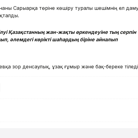
аны Сарыарқа төріне көшіру туралы шешімнің ел дам
қталды.
луі Қазақстанның жан-жақты өркендеуіне тың серпін
ып, әлемдегі көрікті шаһардың біріне айналып
қа зор денсаулық, ұзақ ғұмыр және бақ-береке тіледі