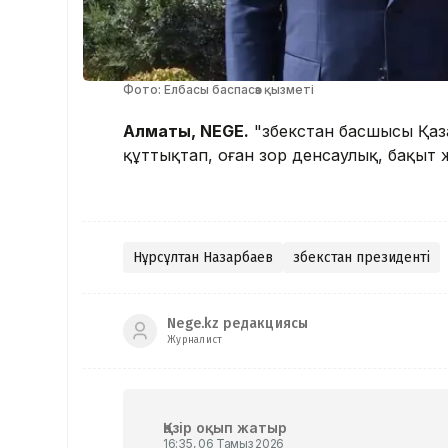
Фото: Елбасы баспасөз қызметі
Алматы, NEGE.
"Өзбекстан басшысы Қаз
құттықтап, оған зор денсаулық, бақыт ж
Нұрсұлтан Назарбаев
Өзбекстан президенті
Nege.kz редакциясы
Журналист
Қазір оқып жатыр
16:35, 06 Тамыз 2026