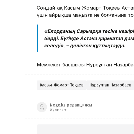
Сондай-ақ Қасым-Жомарт Тоқаев Астан
үшін айрықша маңызға ие болғанына то
«Елорданың Сарыарқа төсіне көшірі
берді. Бүгінде Астана қарыштап дам
келеді», – делінген құттықтауда.
Мемлекет басшысы Нұрсұлтан Назарбаев
Қасым-Жомарт Тоқаев
Нұрсұлтан Назарбаев
Nege.kz редакциясы
Журналист