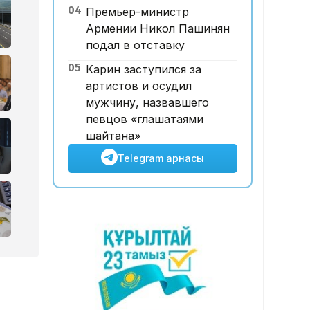
04
Премьер-министр
Қазақстандықтар өзін кедей
Армении Никол Пашинян
сезінбеуі үшін айына қанша
подал в отставку
қаржыны қажет етеді?
05
Карин заступился за
артистов и осудил
мужчину, назвавшего
певцов «глашатаями
шайтана»
Telegram арнасы