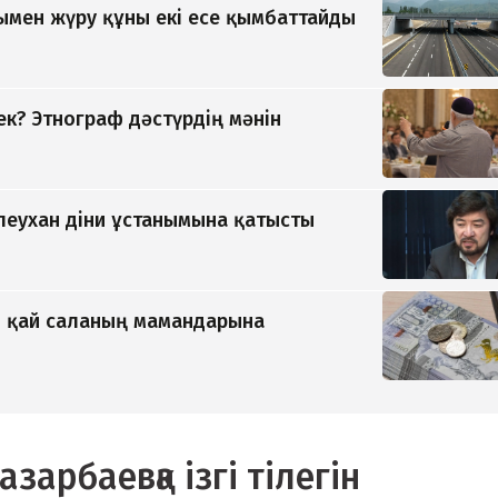
мен жүру құны екі есе қымбаттайды
ек? Этнограф дәстүрдің мәнін
ілеухан діни ұстанымына қатысты
ы қай саланың мамандарына
арбаевқа ізгі тілегін