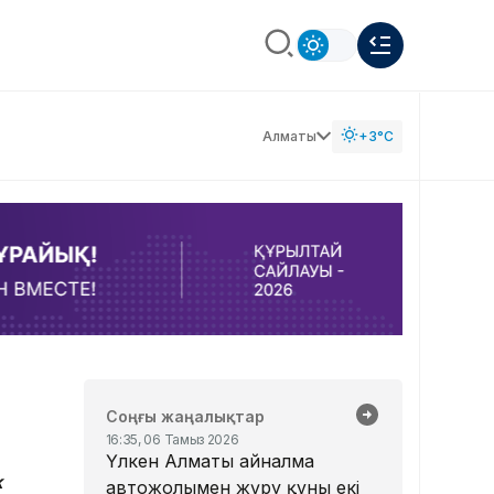
Алматы
+3°C
Соңғы жаңалықтар
16:35, 06 Тамыз 2026
Үлкен Алматы айналма
k
автожолымен жүру құны екі