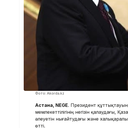
Фото: Akorda.kz
Астана, NEGE
. Президент құттықтауын
мемлекеттілігінің негізін қалаудағы, Қ
әлеуетін нығайтудағы және халықаралы
өтті.