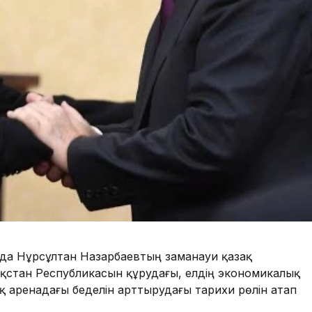
да Нұрсұлтан Назарбаевтың заманауи қазақ
азақстан Республикасын құрудағы, елдің экономикалық
қ аренадағы беделін арттырудағы тарихи рөлін атап