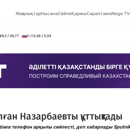
Жаңалықтар
Нысана
Сөйлe
Қаржы
Сараптама
Nege TV
69,3 / 69,77
RUB
5,66 / 5,59
лған Назарбаевты құттықтады
аев телефон арқылы сөйлесті, деп хабарлады Sputni