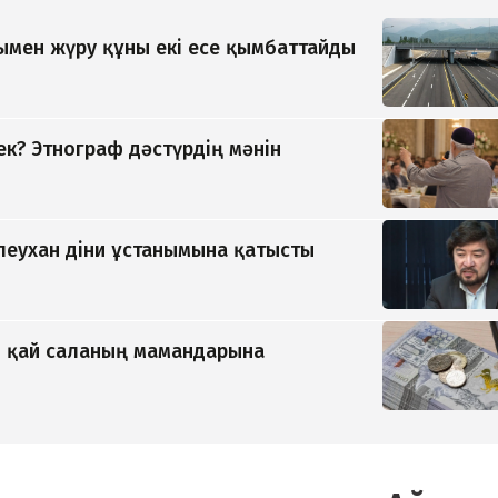
мен жүру құны екі есе қымбаттайды
ек? Этнограф дәстүрдің мәнін
ілеухан діни ұстанымына қатысты
ы қай саланың мамандарына