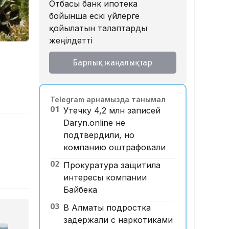
Отбасы банк ипотека
бойынша ескі үйлерге
қойылатын талаптарды
жеңілдетті
12:28, 06 Тамыз 2026
Барлық жаңалықтар
​FIDE үшін бәсеке: Турловтың
жеңісі Қазақстанның беделін
арттыра ма?
Telegram арнамызда танымал
11:57, 06 Тамыз 2026
01
Утечку 4,2 млн записей
Эль-Ниньо әсерінен әлемде
Daryn.online не
тағы 50 млн-ға жуық адам
подтвердили, но
аштыққа ұшырауы мүмкін –
компанию оштрафовали
БҰҰ
02
Прокуратура защитила
11:44, 06 Тамыз 2026
«Торпедо» әйелдер хоккей
интересы компании
командасының таратылуына
Байбека
қатысты басқарма жауап
03
В Алматы подростка
берді
задержали с наркотиками
11:23, 06 Тамыз 2026