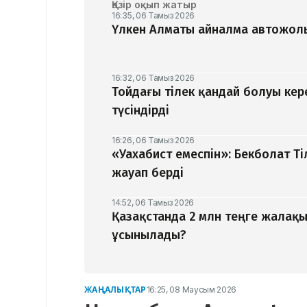
Қазір оқып жатыр
16:35, 06 Тамыз 2026
Үлкен Алматы айналма автожолы
16:32, 06 Тамыз 2026
Тойдағы тілек қандай болуы кер
түсіндірді
16:26, 06 Тамыз 2026
«Уахабист емеспін»: Бекболат Т
жауап берді
14:52, 06 Тамыз 2026
Қазақстанда 2 млн теңге жалақ
ұсынылады?
ЖАҢАЛЫҚТАР
16:25, 08 Маусым 2026