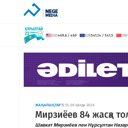
USD
469,6 / 469
EUR
541,14 / 541,5
CNY
ЖАҢАЛЫҚТАР
15:13, 06 Шілде 2024
Мирзиёев 84 жасқа то
Шавкат Мирзиёев пен Нұрсұлтан Назарб