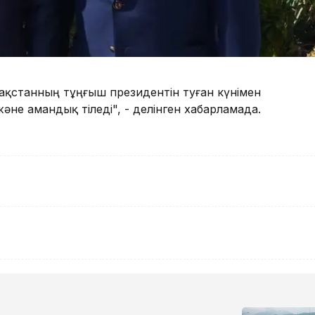
ақстанның тұңғыш президентін туған күнімен
әне амандық тіледі", - делінген хабарламада.