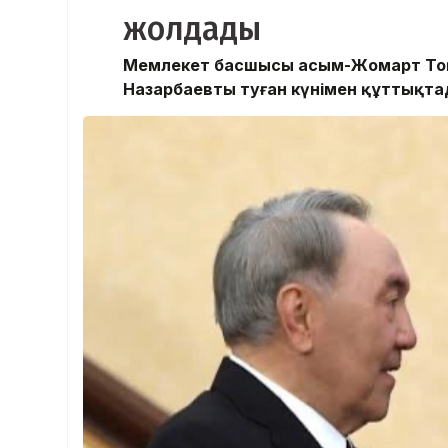
жолдады
Мемлекет басшысы Қасым-Жомарт Тоқ
Назарбаевты туған күнімен құттықта