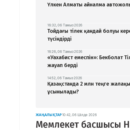
Үлкен Алматы айналма автожолы
16:32, 06 Тамыз 2026
Тойдағы тілек қандай болуы кер
түсіндірді
16:26, 06 Тамыз 2026
«Уахабист емеспін»: Бекболат Т
жауап берді
14:52, 06 Тамыз 2026
Қазақстанда 2 млн теңге жалақ
ұсынылады?
ЖАҢАЛЫҚТАР
10:42, 06 Шілде 2026
Мемлекет басшысы Наз