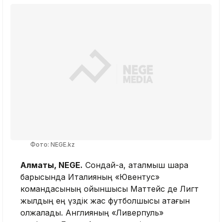
Фото: NEGE.kz
Алматы, NEGE.
Сондай-ақ, аталмыш шара
барысында Италияның «Ювентус»
командасының ойыншысы Маттейс де Лигт
жылдың ең үздік жас футболшысы атағын
олжалады. Англияның «Ливерпуль»