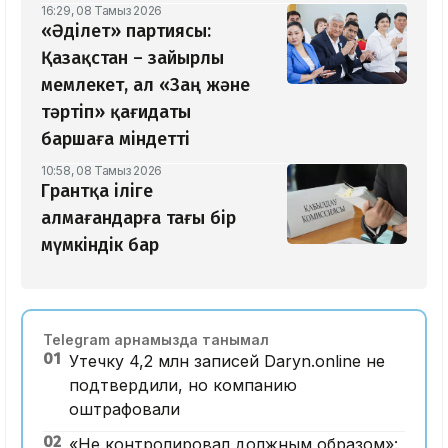
16:29, 08 Тамыз 2026
«Әділет» партиясы:
Қазақстан – зайырлы
мемлекет, ал «Заң және
тәртіп» қағидаты
баршаға міндетті
10:58, 08 Тамыз 2026
Грантқа іліге
алмағандарға тағы бір
мүмкіндік бар
Telegram арнамызда танымал
01
Утечку 4,2 млн записей Daryn.online не
подтвердили, но компанию
оштрафовали
02
«Не контролировал должным образом»: