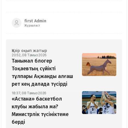
first Admin
Журналист
Қазір оқып жатыр
20:52, 08 Тамыз 2026
Танымал блогер
Тоқаевтың сүйікті
тұлпары Ақжанды алғаш
рет кең далада түсірді
18:37, 08 Тамыз 2026
«Астана» баскетбол
клубы жабыла ма?
Министрлік түсініктеме
берді