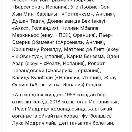
«Барселона», Испания), Уго Льорис, Сон
Хын Мин (барлығы - «Тоттенхэм», Англия),
Душан Тадич, Донни ван де Бек (екеуі -
«Аякс», Голландия), Килиан Мбаппе,
Маркиньос (екеуі - ПСЖ, Франция), Пьер-
Эмерик Обамеянг («Арсенал», Англия),
Криштиану Роналду, Маттейс де Лигт (екеуі
- «Ювентус», Италия), Карим Бензема, Эден
Азар (екеуі - «Реал», Испания), Роберт
Левандовски («Бавария», Германия),
Калиду Кулибали («Наполи», Италия), Жоау
Фелиш («Атлетико», Испания) болды.
«Алтын доп» жүлдесі 1956 жылдан бері
өткізіліп келеді. 2018 жылы оған Испанияның
«Реал Мадрид» командасында жартылай
қорғаныста ойнайтын хорват футболшысы
Лука Модрич лайық деп танылған болатын.