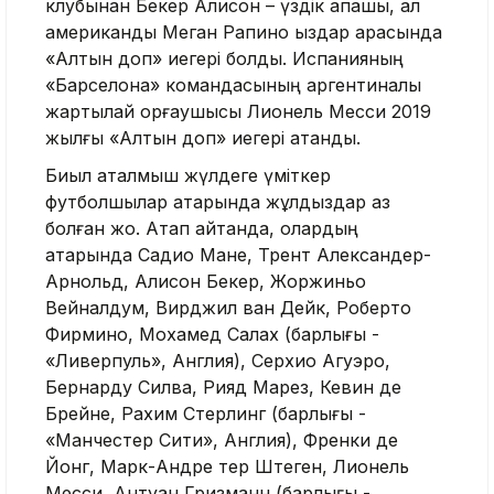
клубынан Бекер Алисон – үздік қақпашы, ал
американдық Меган Рапино қыздар арасында
«Алтын доп» иегері болды. Испанияның
«Барселона» командасының аргентиналық
жартылай қорғаушысы Лионель Месси 2019
жылғы «Алтын доп» иегері атанды.
Биыл аталмыш жүлдеге үміткер
футболшылар қатарында жұлдыздар аз
болған жоқ. Атап айтқанда, олардың
қатарында Садио Мане, Трент Александер-
Арнольд, Алисон Бекер, Жоржиньо
Вейналдум, Вирджил ван Дейк, Роберто
Фирмино, Мохамед Салах (барлығы -
«Ливерпуль», Англия), Серхио Агуэро,
Бернарду Силва, Рияд Марез, Кевин де
Брейне, Рахим Стерлинг (барлығы -
«Манчестер Сити», Англия), Френки де
Йонг, Марк-Андре тер Штеген, Лионель
Месси, Антуан Гризманн (барлығы -