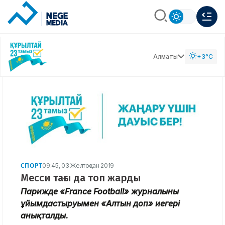
Алматы
+3°C
СПОРТ
09:45, 03 Желтоқсан 2019
Месси тағы да топ жарды
Парижде «France Football» журналының
ұйымдастыруымен «Алтын доп» иегері
анықталды.