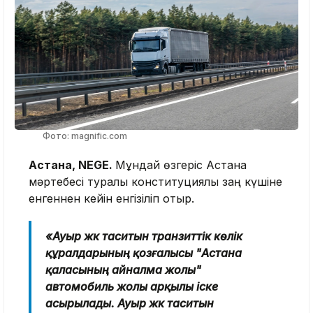
Фото: magnific.com
Астана, NEGE.
Мұндай өзгеріс Астана
мәртебесі туралы конституциялық заң күшіне
енгеннен кейін енгізіліп отыр.
«Ауыр жүк таситын транзиттік көлік
құралдарының қозғалысы "Астана
қаласының айналма жолы"
автомобиль жолы арқылы іске
асырылады. Ауыр жүк таситын