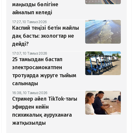
маңызды бөлігіне
айналып келеді
17:27, 10 Тамыз 2026
Каспий теңізі бетін майлы
дақ басты: экологтар не
дейді?
17:07, 10 Тамыз 2026
25 тамыздан бастап
электросамокатпен
тротуарда жүруге тыйым
салынады
16:38, 10 Тамыз 2026
Стример әйел TikTok-тағы
эфирден кейін
психикалық ауруханаға
жатқызылды