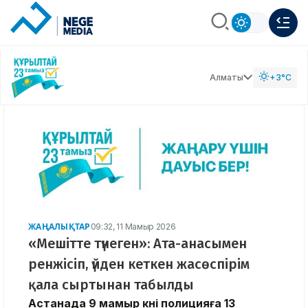
Алматы
+3°C
ЖАҢАЛЫҚТАР
09:32, 11 Мамыр 2026
«Мешітте түнеген»: Ата-анасымен
ренжісіп, үйден кеткен жасөспірім
қала сыртынан табылды
Астанада 9 мамыр күні полицияға 13