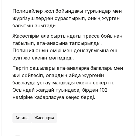
Полицейлер жол бойындағы тұрғындар мен
жүргізушілерден сұрастырып, оның жүрген
бағытын анықтады.
Жасөспірім қала сыртындағы трасса бойынан
табылып, ата-анасына тапсырылды.
Полиция оның өмірі мен денсаулығына еш
қауіп жоқ екенін мәлімдеді.
Тәртіп сақшылары ата-аналарға балаларымен
жиі сөйлесіп, олардың қайда жүргенін
бақылауда ұстау маңызды екенін ескертті.
Осындай жағдай туындаса, бірден 102
нөміріне хабарласуға кеңес берді.
Астана
Жасөспірім