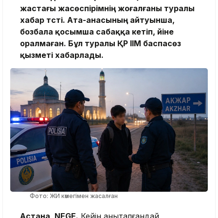
жастағы жасөспірімнің жоғалғаны туралы
хабар түсті. Ата-анасының айтуынша,
бозбала қосымша сабаққа кетіп, үйіне
оралмаған. Бұл туралы ҚР ІІМ баспасөз
қызметі хабарлады.
Фото: ЖИ көмегімен жасалған
Астана, NEGE.
Кейін анықталғандай,