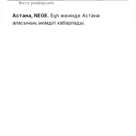
Фото: pixabay.com
Астана, NEGE.
Бұл жөнінде Астана
қаласының әкімдігі хабарлады.
«Жөндеу жұмыстарының жүргізілуіне
байланысты осы жылдың 7-8 тамызы
аралығында Қабанбай батыр
даңғылының Қалқаман көшесінен
Сарайшық көшесіне дейінгі учаскесінде
көлік қозғалысы ішінара жабылады».
Көлік қозғалысы екі бағытта да жолдың бір
жағымен ұйымдастырылады.