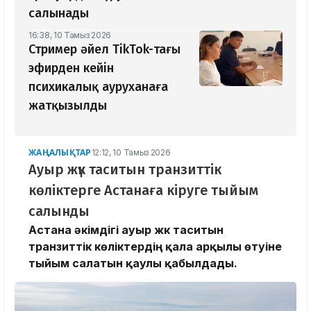
салынады
16:38, 10 Тамыз 2026
Стример әйел TikTok-тағы
эфирден кейін
психикалық ауруханаға
жатқызылды
ЖАҢАЛЫҚТАР
12:12, 10 Тамыз 2026
Ауыр жүк таситын транзиттік
көліктерге Астанаға кіруге тыйым
салынды
Астана әкімдігі ауыр жүк таситын
транзиттік көліктердің қала арқылы өтуіне
тыйым салатын қаулы қабылдады.