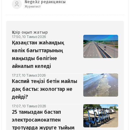
Nege.kz редакциясы
Журналист
Қазір оқып жатыр
17:50, 10 Тамыз 2026
Қазақстан жаһандық
көлік бағыттарының
маңызды бөлігіне
айналып келеді
17:27, 10 Тамыз 2026
Каспий теңізі бетін майлы
дақ басты: экологтар не
дейді?
17:07, 10 Тамыз 2026
25 тамыздан бастап
электросамокатпен
тротуарда жүруге тыйым