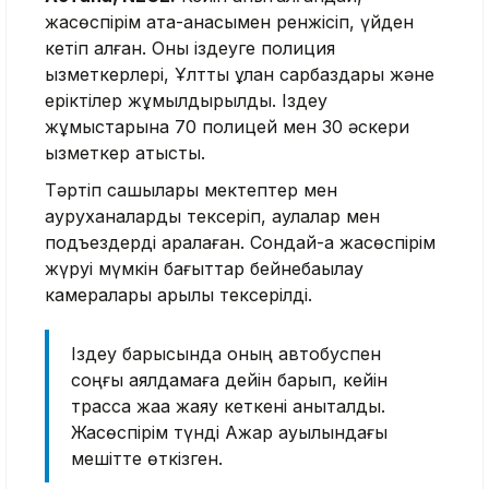
жасөспірім ата-анасымен ренжісіп, үйден
кетіп қалған. Оны іздеуге полиция
қызметкерлері, Ұлттық ұлан сарбаздары және
еріктілер жұмылдырылды. Іздеу
жұмыстарына 70 полицей мен 30 әскери
қызметкер қатысты.
Тәртіп сақшылары мектептер мен
ауруханаларды тексеріп, аулалар мен
подъездерді аралаған. Сондай-ақ жасөспірім
жүруі мүмкін бағыттар бейнебақылау
камералары арқылы тексерілді.
Іздеу барысында оның автобуспен
соңғы аялдамаға дейін барып, кейін
трасса жаққа жаяу кеткені анықталды.
Жасөспірім түнді Ақжар ауылындағы
мешітте өткізген.