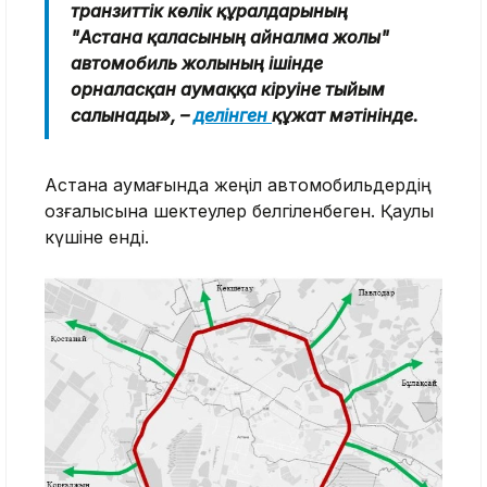
транзиттік көлік құралдарының
"Астана қаласының айналма жолы"
автомобиль жолының ішінде
орналасқан аумаққа кіруіне тыйым
салынады», –
делінген
құжат мәтінінде.
Астана аумағында жеңіл автомобильдердің
қозғалысына шектеулер белгіленбеген. Қаулы
күшіне енді.