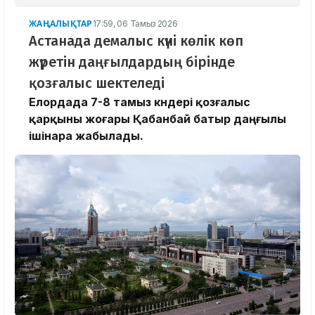
ЖАҢАЛЫҚТАР
17:59, 06 Тамыз 2026
Астанада демалыс күні көлік көп
жүретін даңғылдардың бірінде
қозғалыс шектеледі
Елордада 7-8 тамыз күндері қозғалыс
қарқыны жоғары Қабанбай батыр даңғылы
ішінара жабылады.