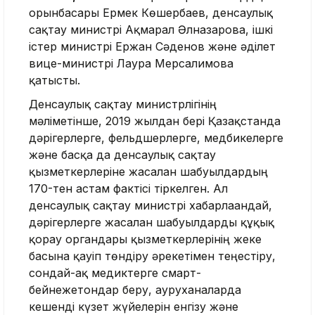
орынбасары Ермек Көшербаев, денсаулық
сақтау министрі Ақмарал Әлназарова, ішкі
істер министрі Ержан Сәденов және әділет
вице-министрі Лаура Мерсалимова
қатысты.
Денсаулық сақтау министрлігінің
мәліметінше, 2019 жылдан бері Қазақстанда
дәрігерлерге, фельдшерлерге, медбикелерге
және басқа да денсаулық сақтау
қызметкерлеріне жасалған шабуылдардың
170-тен астам фактісі тіркелген. Ал
денсаулық сақтау министрі хабарлағандай,
дәрігерлерге жасалған шабуылдарды құқық
қорғау органдары қызметкерлерінің жеке
басына қауіп төндіру әрекетімен теңестіру,
сондай-ақ медиктерге смарт-
бейнежетондар беру, ауруханаларда
кешенді күзет жүйелерін енгізу және