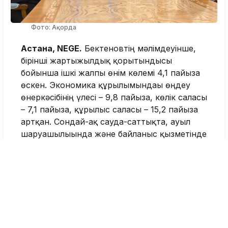
Фото: Ақорда
Астана, NEGE.
Бектеновтің мәлімдеуінше,
бірінші жартыжылдық қорытындысы
бойынша ішкі жалпы өнім көлемі 4,1 пайызға
өскен. Экономика құрылымындағы өңдеу
өнеркәсібінің үлесі – 9,8 пайызға, көлік саласы
– 7,1 пайызға, құрылыс саласы – 15,2 пайызға
артқан. Сондай-ақ сауда-саттықта, ауыл
шаруашылығында және байланыс қызметінде
өсім тіркелген. Негізгі капиталға тартылған
инвестиция көлемі 9,5 триллион теңге
болса, соның ішінде жеке инвестиция 21,4
пайызға ұлғайған.
Сондай-ақ кездесуде Үкімет басшысы
инфрақұрылым мен әлеуметтік даму