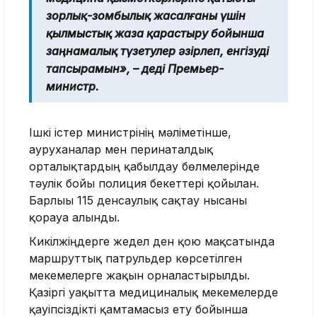
зорлық-зомбылық жасалғаны үшін
қылмыстық жаза қарастыру бойынша
заңнамалық түзетулер әзірлеп, енгізуді
тапсырамын», – деді Премьер-
министр.
Ішкі істер министрінің мәліметінше,
ауруханалар мен перинаталдық
орталықтардың қабылдау бөлмелерінде
тәулік бойғы полиция бекеттері қойылған.
Барлығы 115 денсаулық сақтау нысаны
қорғауға алынды.
Кикілжіңдерге жедел ден қою мақсатында
маршруттық патрульдер көрсетілген
мекемелерге жақын орналастырылды.
Қазіргі уақытта медициналық мекемелерде
қауіпсіздікті қамтамасыз ету бойынша