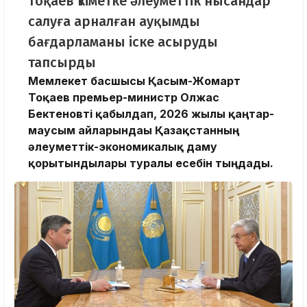
Тоқаев Үкіметке әлеуметтік нысандар
салуға арналған ауқымды
бағдарламаны іске асыруды
тапсырды
Мемлекет басшысы Қасым-Жомарт
Тоқаев премьер-министр Олжас
Бектеновті қабылдап, 2026 жылғы қаңтар-
маусым айларындағы Қазақстанның
әлеуметтік-экономикалық даму
қорытындылары туралы есебін тыңдады.