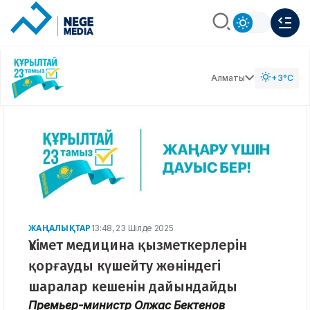
Алматы
+3°C
ЖАҢАЛЫҚТАР
13:48, 23 Шілде 2025
Үкімет медицина қызметкерлерін
қорғауды күшейту жөніндегі
шаралар кешенін дайындайды
Премьер-министр Олжас Бектенов