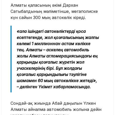
Алматы қаласының әкімі Дархан
Сатыбалдының мәліметінше, мегаполиске
күн сайын 300 мың автокөлік кіреді.
«Қала ішіндегі автокөліктерді қоса
есептегенде, жол қозғалысының жалпы
көлемі 1 миллионнан астам көлікке
тең. Алматы – Қаскелең автомобиль
жолы Алматы агломерациясындағы ең
қарқынды қозғалыс жүретін жол
учаскелерінің бірі. Бұл жолдағы
қозғалыс қарқындылығы тәулігіне
шамамен 60 мың автокөлікке жетеді»,
– делінген Үкімет хабарламасында.
Сондай-ақ жиында Абай даңғылын Үлкен
Алматы айналма автомобиль жолына дейін