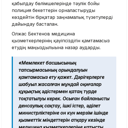
қабылдау бөлімшелерінде тәулік бойғы
полиция бекеттерін орналастыруды
көздейтін бірқатар заңнамалық түзетулерді
дайындау басталған.
Олжас Бектенов медицина
қызметкерлерінің қауіпсіздігін қамтамасыз
етудің маңыздылығына назар аударды.
«Мемлекет басшысының
тапсырмасының орындалуын
қамтамасыз ету қажет. Дәрігерлерге
шабуыл жасалған мұндай оқиғалар
құқықтық әдістермен қатаң түрде
тоқтатылуы керек. Осыған байланысты
денсаулық сақтау, ішкі істер, әділет
министрліктеріне он күн мерзім ішінде
қызметтік міндеттерін атқару кезінде
медицина қызметкерлеріне қатысты