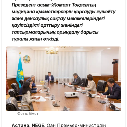
Президент Қасым-Жомарт Тоқаевтың
медицина қызметкерлерін қорғауды күшейту
және денсаулық сақтау мекемелеріндегі
қауіпсіздікті арттыру жөніндегі
тапсырмаларының орындалу барысы
туралы жиын өткізді.
Фото: Үкімет
Астана, NEGE.
Оған Премьер-министрдің