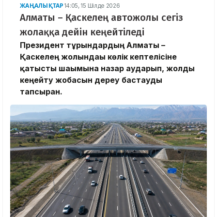
ЖАҢАЛЫҚТАР
14:05, 15 Шілде 2026
Алматы – Қаскелең автожолы сегіз
жолаққа дейін кеңейтіледі
Президент тұрғындардың Алматы –
Қаскелең жолындағы көлік кептелісіне
қатысты шағымына назар аударып, жолды
кеңейту жобасын дереу бастауды
тапсырған.