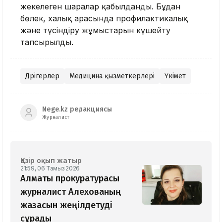
жекелеген шаралар қабылданды. Бұдан
бөлек, халық арасында профилактикалық
және түсіндіру жұмыстарын күшейту
тапсырылды.
Дәрігерлер
Медицина қызметкерлері
Үкімет
Nege.kz редакциясы
Журналист
Қазір оқып жатыр
21:59, 06 Тамыз 2026
Алматы прокуратурасы
журналист Алехованың
жазасын жеңілдетуді
сұрады