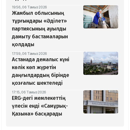
19:56, 06 Тамыз 2026
Жамбыл облысының
тұрғындары «Әділет»
партиясының ауылды
дамыту бастамаларын
қолдады
17:59, 06 Тамыз 2026
Астанада демалыс күні
көлік көп жүретін
даңғылдардың бірінде
қозғалыс шектеледі
17:15, 06 Тамыз 2026
ERG-дегі мемлекеттің
үлесін енді «Самұрық-
Қазына» басқарады