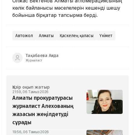
Олжас Бектенов Алматы агломерациясының
көлік байланысы мәселелерін кешенді шешу
бойынша бірқатар тапсырма берді.
Автожол
Алматы
Қаскелең қаласы
Үкімет
Тақабаева Аида
Журналист
Қазір оқып жатыр
21:59, 06 Тамыз 2026
Алматы прокуратурасы
журналист Алехованың
жазасын жеңілдетуді
сұрады
19:56, 06 Тамыз 2026