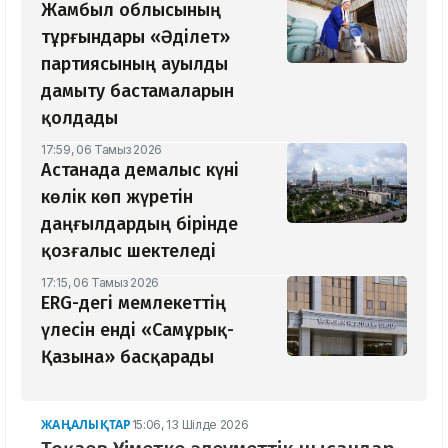
Жамбыл облысының
тұрғындары «Әділет»
партиясының ауылды
дамыту бастамаларын
қолдады
17:59, 06 Тамыз 2026
Астанада демалыс күні
көлік көп жүретін
даңғылдардың бірінде
қозғалыс шектеледі
17:15, 06 Тамыз 2026
ERG-дегі мемлекеттің
үлесін енді «Самұрық-
Қазына» басқарады
ЖАҢАЛЫҚТАР
15:06, 13 Шілде 2026