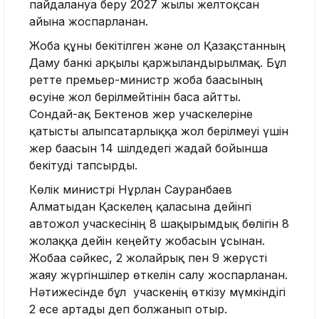
пайдалануға беру 2027 жылғы желтоқсан
айына жоспарланған.
Жоба құны бекітілген және ол Қазақстанның
Даму банкі арқылы қаржыландырылмақ. Бұл
ретте премьер-министр жоба бағасының
өсуіне жол берілмейтінін баса айтты.
Сондай-ақ Бектенов жер учаскелеріне
қатысты алыпсатарлыққа жол берілмеуі үшін
жер бағасын 14 шілдедегі жағдай бойынша
бекітуді тапсырды.
Көлік министрі Нұрлан Сауранбаев
Алматыдан Қаскелең қаласына дейінгі
автожол учаскесінің 8 шақырымдық бөлігін 8
жолаққа дейін кеңейту жобасын ұсынған.
Жобаға сәйкес, 2 жолайрық пен 9 жерүсті
жаяу жүргіншілер өткелін салу жоспарланған.
Нәтижесінде бұл учаскенің өткізу мүмкіндігі
2 есе артады деп болжанып отыр.