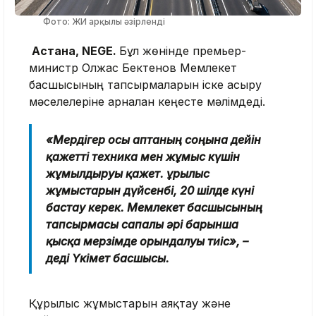
Фото: ЖИ арқылы әзірленді
Астана, NEGE.
Бұл жөнінде премьер-
министр Олжас Бектенов Мемлекет
басшысының тапсырмаларын іске асыру
мәселелеріне арналған кеңесте мәлімдеді.
«Мердігер осы аптаның соңына дейін
қажетті техника мен жұмыс күшін
жұмылдыруы қажет. Құрылыс
жұмыстарын дүйсенбі, 20 шілде күні
бастау керек. Мемлекет басшысының
тапсырмасы сапалы әрі барынша
қысқа мерзімде орындалуы тиіс», –
деді Үкімет басшысы.
Құрылыс жұмыстарын аяқтау және