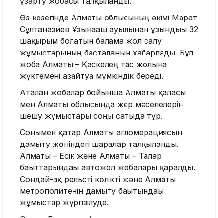
ұзарту жобасы талқыланды.
Өз кезегінде Алматы облысының әкімі Марат
Сұлтанғазиев Ұзынағаш ауылынан ұзындығы 32
шақырым болатын балама жол салу
жұмыстарының басталғанын хабарлады. Бұл
жоба Алматы – Қаскелең тас жолына
жүктемені азайтуға мүмкіндік береді.
Аталған жобалар бойынша Алматы қаласы
мен Алматы облысында жер мәселелерін
шешу жұмыстары соңғы сатыда тұр.
Сонымен қатар Алматы агломерациясын
дамыту жөніндегі шаралар талқыланды.
Алматы – Есік және Алматы – Талғар
бағыттарындағы автожол жобалары қаралды.
Сондай-ақ рельсті көлікті және Алматы
метрополитенін дамыту бағытындағы
жұмыстар жүргізілуде.