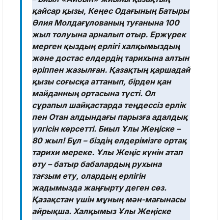
қайсар қызы, Кеңес Одағының Батыры
Әлия Молдағұлованың туғанына 100
жыл толуына арналып отыр. Ержүрек
мерген қыздың ерлігі халқымыздың
және достас елдердің тарихына алтын
әріппен жазылған. Қазақтың қаршадай
қызы соғысқа аттанып, бірден қан
майданның ортасына түсті. Ол
сұрапыл шайқастарда теңдессіз ерлік
пен Отан алдындағы парызға адалдық
үлгісін көрсетті. Биыл Ұлы Жеңіске –
80 жыл! Бұл – біздің елдерімізге ортақ
тарихи мереке. Ұлы Жеңіс күнін атап
өту – батыр бабалардың рухына
тағзым ету, олардың ерлігін
жадымызда жаңғырту деген сөз.
Қазақстан үшін мұның мән-мағынасы
айрықша. Халқымыз Ұлы Жеңіске