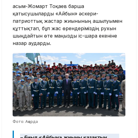
Қасым-Жомарт Тоқаев барша
қатысушыларды «Айбын» әскери-
патриоттық жастар жиынының ашылуымен
құттықтап, бұл жас өрендеріміздің рухын
шыңдайтын өте маңызды іс-шара екеніне
назар аударды.
Фото: Ақорда
– Биыл «Айбын» жиыны қазақтың