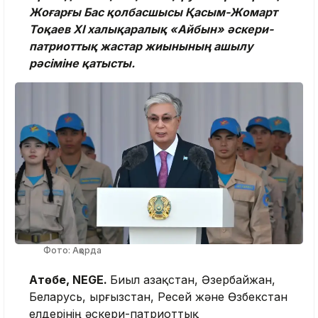
Жоғарғы Бас қолбасшысы Қасым-Жомарт
Тоқаев XI халықаралық «Айбын» әскери-
патриоттық жастар жиынының ашылу
рәсіміне қатысты.
Фото: Ақорда
Ақтөбе, NEGE.
Биыл Қазақстан, Әзербайжан,
Беларусь, Қырғызстан, Ресей және Өзбекстан
елдерінің әскери-патриоттық