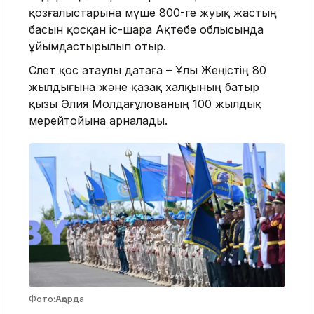
қозғалыстарына мүше 800-ге жуық жастың
басын қосқан іс-шара Ақтөбе облысында
ұйымдастырылып отыр.
Слет қос атаулы датаға – Ұлы Жеңістің 80
жылдығына және қазақ халқының батыр
қызы Әлия Молдағұлованың 100 жылдық
мерейтойына арналады.
Фото:Ақорда