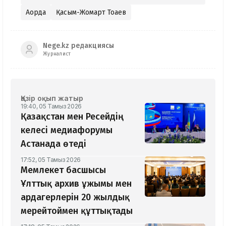
Ақорда
Қасым-Жомарт Тоқаев
Nege.kz редакциясы
Журналист
Қазір оқып жатыр
19:40, 05 Тамыз 2026
Қазақстан мен Ресейдің
келесі медиафорумы
Астанада өтеді
17:52, 05 Тамыз 2026
Мемлекет басшысы
Ұлттық архив ұжымы мен
ардагерлерін 20 жылдық
мерейтоймен құттықтады