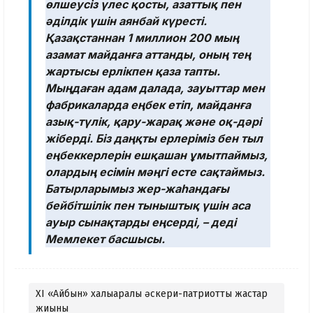
өлшеусіз үлес қосты, азаттық пен
әділдік үшін аянбай күресті.
Қазақстаннан 1 миллион 200 мың
азамат майданға аттанды, оның тең
жартысы ерлікпен қаза тапты.
Мыңдаған адам далада, зауыттар мен
фабрикаларда еңбек етіп, майданға
азық-түлік, қару-жарақ және оқ-дәрі
жіберді. Біз даңқты ерлеріміз бен тыл
еңбеккерлерін ешқашан ұмытпаймыз,
олардың есімін мәңгі есте сақтаймыз.
Батырларымыз жер-жаһандағы
бейбітшілік пен тыныштық үшін аса
ауыр сынақтарды еңсерді, – деді
Мемлекет басшысы.
XI «Айбын» халықаралық әскери-патриоттық жастар
жиыны