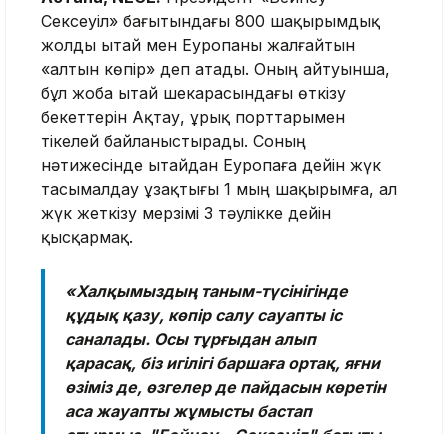
Сексеуіл» бағытындағы 800 шақырымдық
жолды Қытай мен Еуропаны жалғайтын
«алтын көпір» деп атады. Оның айтуынша,
бұл жоба Қытай шекарасындағы өткізу
бекеттерін Ақтау, Құрық порттарымен
тікелей байланыстырады. Соның
нәтижесінде Қытайдан Еуропаға дейін жүк
тасымалдау ұзақтығы 1 мың шақырымға, ал
жүк жеткізу мерзімі 3 тәулікке дейін
қысқармақ.
«Халқымыздың таным-түсінігінде
құдық қазу, көпір салу сауапты іс
саналады. Осы тұрғыдан алып
қарасақ, біз игілігі баршаға ортақ, яғни
өзіміз де, өзгелер де пайдасын көретін
аса жауапты жұмысты бастап
отырмыз. "Бейнеу – Сексеуіл" бағыты