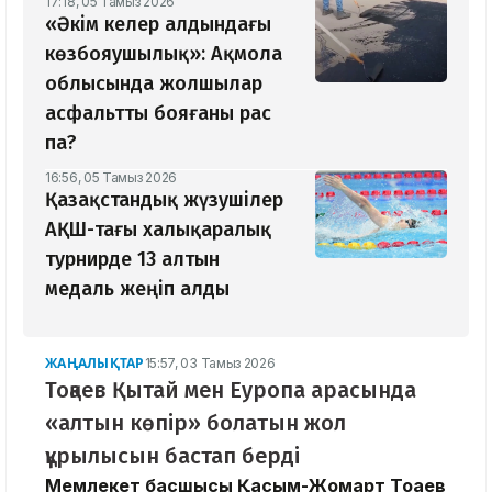
17:18, 05 Тамыз 2026
«Әкім келер алдындағы
көзбояушылық»: Ақмола
облысында жолшылар
асфальтты бояғаны рас
па?
16:56, 05 Тамыз 2026
Қазақстандық жүзушілер
АҚШ-тағы халықаралық
турнирде 13 алтын
медаль жеңіп алды
ЖАҢАЛЫҚТАР
15:57, 03 Тамыз 2026
Тоқаев Қытай мен Еуропа арасында
«алтын көпір» болатын жол
құрылысын бастап берді
Мемлекет басшысы Қасым-Жомарт Тоқаев