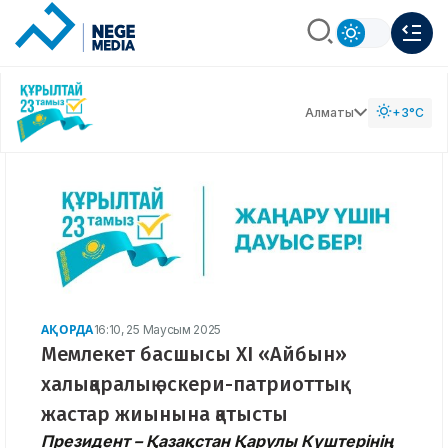
Алматы
+3°C
АҚОРДА
16:10, 25 Маусым 2025
Мемлекет басшысы XI «Айбын»
халықаралық әскери-патриоттық
жастар жиынына қатысты
Президент – Қазақстан Қарулы Күштерінің