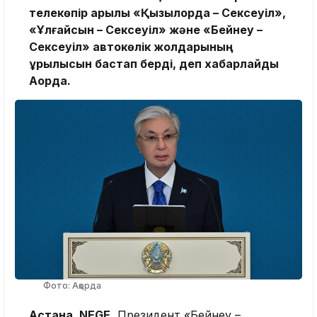
телекөпір арқылы «Қызылорда – Сексеуіл»,
«Ұлғайсын – Сексеуіл» және «Бейнеу –
Сексеуіл» автокөлік жолдарының
құрылысын бастап берді, деп хабарлайды
Ақорда.
Фото: Ақорда
Астана, NEGE.
Президент «Бейнеу –